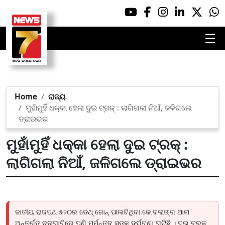
☰
Home
ରାଜ୍ୟ
ମୁହାଁମୁହିଁ ଧକ୍କା ହେଲା ଦୁଇ ଟ୍ରକ୍ : ଲାଗିଗଲା ନିଆଁ, ଜଳିଗଲେ
ଡ୍ରାଇଭର
ମୁହାଁମୁହିଁ ଧକ୍କା ହେଲା ଦୁଇ ଟ୍ରକ୍ :
ଲାଗିଗଲା ନିଆଁ, ଜଳିଗଲେ ଡ୍ରାଇଭର
ଜାତୀୟ ରାଜପଥ ୫୨୦ର ଡେଥ୍ ଜୋନ୍ ପାଲଟିଥିବା କେ.ବଲାଙ୍ଗ ଥାନା
ଅନ୍ତର୍ଗତ ଚୁନାଘାଟିରେ ପୁଣି ମର୍ମନ୍ତୁଦ ସଡ଼କ ଦୁର୍ଘଟଣା ଘଟିଛି । ଦୁଇ ଟ୍ରକ୍