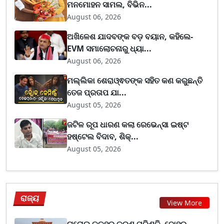
ମନମୋହନ ସାମଲ, ବିଭିନ...
August 06, 2026
ଅଖିଳେଶ ଯାଦବଙ୍କ ବଡ଼ ବୟାନ, କହିଲେ-
EVM ସମାଲୋଚନାରୁ ଧ୍ୟା...
August 06, 2026
ମଲ୍ଲିକା ଶେରାଓ୍ଵତଙ୍କ ସହିତ କଣ କରୁଛନ୍ତି
ତେଜ ପ୍ରତାପ ଯା...
August 05, 2026
ଜଟିଳ ରୂପ ଧାରଣ କଲା ରେଭେନ୍ସା ଇଷ୍ଟ
ହଷ୍ଟେଲ ବିଦାବ, ଶିକ୍...
August 05, 2026
ରାଜ୍ୟ
View More
ଘରୋଇ କଳହର କରୁଣ ପରିଣତି, ବୋହୂର