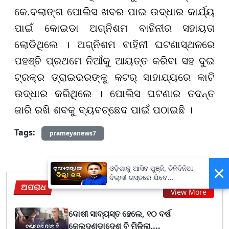
କେ.ବଲାଙ୍ଗ ପୋଲିସ ଖବର ପାଇ ଉଦ୍ଧାର କାର୍ଯ୍ୟ
ପାଇଁ କୋଇଡା ଅଗ୍ନିଶମ ବାହିନୀର ସହାୟତା
ଲୋଡିଥିଲେ । ଅଗ୍ନିଶମ ବାହିନୀ ଘଟଣାସ୍ଥଳରେ
ପହଞ୍ଚି ପ୍ରଥମେ ନିଆଁକୁ ଆୟତ୍ତ କରିବା ସହ ଦୁଇ
ଟ୍ରକ୍‌ର ଡ୍ରାଇଭରଙ୍କୁ କଟର୍ ସାହାଯ୍ୟରେ କାଟି
ଉଦ୍ଧାର କରିଥିଲେ । ପୋଲିସ ଘଟଣାର ତଦନ୍ତ
ଜାରି ରଖି ଶବକୁ ବ୍ୟବଚ୍ଛେଦ ପାଇଁ ପଠାଇଛି ।
Tags:
prameyanews7
×
ଓଡ଼ିଶାକୁ ଆସିବ ପୁଞ୍ଜି, ତିନିଦିନିଆ
ଦିଲ୍ଲୀ ଗସ୍ତରେ ଯିବେ
ଅପରାଧ
ମୁଖ୍ୟମନ୍ତ୍ରୀ ମୋହନ ମାଝୀ
View More
ଦୋଷୀ ସାବ୍ୟସ୍ତ ହେଲେ, ୧୦ ବର୍ଷ
ଜେଲଦଣ୍ଡାଦେଶ ବି ମିଳିଲା,...