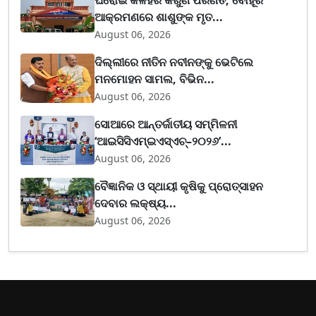
ଆକ୍ରମଣରେ ଶାଶୁଙ୍କ ମୃତ...
August 06, 2026
ଦିଲ୍ଲୀରେ ନୀତିନ ନବୀନଙ୍କୁ ଭେଟିଲେ
ମନମୋହନ ସାମଲ, ବିଭିନ...
August 06, 2026
ସୋଆରେ ଆନ୍ତର୍ଜାତୀୟ ସମ୍ମିଳନୀ
‘ଆଇସିସିଏମ୍ଇଏସ୍ଏଚ୍–୨୦୨୬’...
August 06, 2026
ବୈଜ୍ଞାନିକ ଓ ସ୍ଥାୟୀ କୃଷିକୁ ପ୍ରୋତ୍ସାହନ
ଦେବାର ଲକ୍ଷ୍ୟ...
August 06, 2026