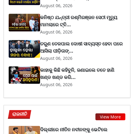
August 06, 2026
କନିଷ୍ଠ ଯନ୍ତ୍ରୀ ରଶ୍ମିରଞ୍ଜନ ସେଠୀ ମୃତ୍ୟୁ
ମାମଲାରେ ଟ୍ବି...
August 06, 2026
ତରୁଣ ତେଜପାଲ ଦୋଷୀ ସାବ୍ୟସ୍ତ ହେବା ପରେ
ଆସିଲା ପୀଡ଼ିତାଙ୍...
August 06, 2026
କାହାକୁ କିଛି କହିବୁନି, ଜଣାଇଲେ ତତେ ହାଣି
ଖଣ୍ଡ ଖଣ୍ଡ କରି...
August 06, 2026
ରାଜନୀତି
View More
ଦିଲ୍ଲୀରେ ନୀତିନ ନବୀନଙ୍କୁ ଭେଟିଲେ