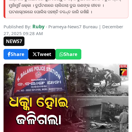
ମୁହାଁମୁହିଁ ଧକ୍କା । ଦୁର୍ଘଟଣାରେ ଚାଲିଗଲା ଦୁଇ ଜଣଙ୍କ ଜୀବନ ।
ଘଟଣାସ୍ଥଳରେ ପୋଲିସ ପହଞ୍ଚି ତଦନ୍ତ ଜାରି ରଖିଛି ।
Ruby
Published By:
- Prameya-News7 Bureau | December
27, 2025 09:28 AM
NEWS7
Share
Tweet
Share