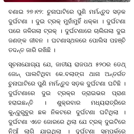
ବଣାଇ ୨୭।୧୨: ଚୁନାଘାଟିରେ ପୁଣି ମର୍ମନ୍ତୁଦ ସଡ଼କ
ଦୁର୍ଘଟଣା । ଦୁଇ ଟ୍ରକ୍ ମୁହାଁମୁହିଁ ଧକ୍କା । ଦୁର୍ଘଟଣା
ପରେ ଜଳିଗଲା ଟ୍ରକ୍ । ଦୁର୍ଘଟଣାରେ ଚାଲିଗଲା ଦୁଇ
ଜଣଙ୍କ ଜୀବନ । ଘଟଣାସ୍ଥଳରେ ପୋଲିସ ପହଞ୍ଚି
ତଦନ୍ତ ଜାରି ରଖିଛି ।
ସୂଚନାଯୋଗ୍ୟ ଯେ, ଜାତୀୟ ରାଜପଥ ୫୨୦ର ଡେଥ୍
ଜୋନ୍ ପାଲଟିଥିବା କେ.ବଲାଙ୍ଗ ଥାନା ଅନ୍ତର୍ଗତ
ଚୁନାଘାଟିରେ ପୁଣି ମର୍ମନ୍ତୁଦ ସଡ଼କ ଦୁର୍ଘଟଣା ଘଟିଛି ।
ଦୁର୍ଘଟଣାରେ ଦୁଇ ଟ୍ରକ୍‌ର ଡ୍ରାଇଭର ପ୍ରାଣ
ହରାଇଛନ୍ତି । ଶୁକ୍ରବାର ମଧ୍ୟରାତ୍ରିରେ
କୁନ୍ଦୁରୁବୁର ଛକ ନିକଟରେ ଦୁର୍ଘଟଣା ଘଟିଥିଲା ।
ଦୁର୍ଘଟଣା ଏତେ ଜୋରରେ ଥିଲା ଯେ ଟ୍ରକ୍ ଦୁଇଟିରେ
ନିଆଁ ଲାଗି ଯାଇଥିଲା । ଦୁର୍ଘଟଣା ସମ୍ପର୍କରେ