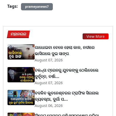
Tags:
prameyanews7
ମହାନଗର
View More
ଗାଧୋଇବା ବେଳେ ହେଲା କାଳ, ନଦୀରେ
ଭାସିଗଲେ ଦୁଇ ସାଙ୍ଗ
August 07, 2026
ଚଳନ୍ତା ଟ୍ରେନରୁ ଯୁବକଙ୍କୁ ଠେଲିଦେଲେ
ଦୁର୍ବୃତ୍ତ, ବର୍ଷା...
August 07, 2026
ବଦଳିବ ଭୁବନେଶ୍ବରର ଟ୍ରାଫିକ ସିଗନାଲ
ବ୍ୟବସ୍ଥା, ଦୁର୍ଗା ପ...
August 06, 2026
‘ସିନେଟ ମେମ୍ବର କହି ହସ୍ତକ୍ଷେପ କରିବା