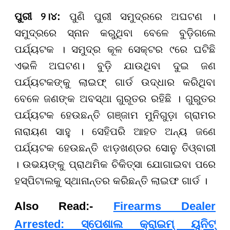
ପୁରୀ ୨।୪:
ପୁଣି ପୁରୀ ସମୁଦ୍ରରେ ଅଘଟଣ ।
ସମୁଦ୍ରରେ ସ୍ନାନ କରୁଥିବା ବେଳେ ବୁଡ଼ିଗଲେ
ପର୍ଯ୍ୟଟକ । ସମୁଦ୍ର କୂଳ ସେକ୍ଟର ୯ରେ ଘଟିଛି
ଏଭଳି ଅଘଟଣ। ବୁଡ଼ି ଯାଉଥିବା ଦୁଇ ଜଣ
ପର୍ଯ୍ୟଟକଙ୍କୁ ଲାଇଫ୍ ଗାର୍ଡ ଉଦ୍ଧାର କରିଥିବା
ବେଳେ ଜଣଙ୍କ ଅବସ୍ଥା ଗୁରୁତର ରହିଛି । ଗୁରୁତର
ପର୍ଯ୍ୟଟକ ହେଉଛନ୍ତି ଗଞ୍ଜାମ ମୁନିଗୁଡ଼ା ଗ୍ରାମର
ନାରାୟଣ ସାହୁ । ସେହିପରି ଆହତ ଅନ୍ୟ ଜଣେ
ପର୍ଯ୍ୟଟକ ହେଉଛନ୍ତି ଝାଡ଼ଖଣ୍ଡର ସୋନୁ ତିଓ୍ବାରୀ
। ଉଭୟଙ୍କୁ ପ୍ରାଥମିକ ଚିକିତ୍ସା ଯୋଗାଇବା ପରେ
ହସ୍ପିଟାଲକୁ ସ୍ଥାନାନ୍ତର କରିଛନ୍ତି ଲାଇଫ ଗାର୍ଡ ।
Also Read:-
Firearms Dealer
Arrested: ସ୍ପେଶାଲ କ୍ରାଇମ୍ ୟୁନିଟ୍