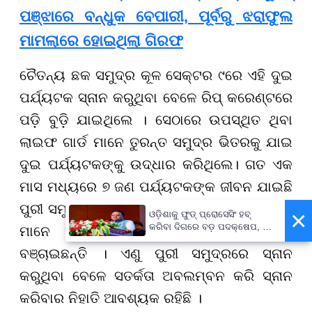
ପଞ୍ଝାରେ ବନ୍ଧୁକ ବେପାରୀ, ପୂର୍ବରୁ ଝରାଫୁଲ
ମାମଲାରେ ହୋଇଥିଲା ଗିରଫ
ଚୈତନ୍ୟ ଛକ ସମୁଦ୍ର କୂଳ ସେକ୍ଟର ୯ରେ ଏହି ଦୁଇ
ପର୍ଯ୍ୟଟକ ସ୍ନାନ କରୁଥିବା ବେଳେ ରିପ୍ କରେଣ୍ଟରେ
ପଡ଼ି ବୁଡ଼ି ଯାଇଥିଲେ । ସେଠାରେ ଉପସ୍ଥିତ ଥିବା
ଲାଇଫ ଗାର୍ଡ ମାନେ ତୁରନ୍ତ ସମୁଦ୍ର ଭିତରକୁ ଯାଇ
ଦୁଇ ପର୍ଯ୍ୟଟକଙ୍କୁ ଉଦ୍ଧାର କରିଥିଲେ। ଗତ ଏକ
ମାସ ମଧ୍ୟରେ ୭ ଜଣ ପର୍ଯ୍ୟଟକଙ୍କ ଜୀବନ ଯାଇଛି
ପୁରୀ ସମୁଦ୍ରରେ । ସେହିପରି ସମୁଦ୍ରରୁ ଲାଇଫ ଗାର୍ଡ
×
ଓଡ଼ିଶାକୁ ଫୁଡ୍ ପ୍ରୋସେସିଂ ହବ୍
କରିବା ଦିଗରେ ବଡ଼ ପଦକ୍ଷେପ, ୪୨
ମାନେ ଏକାଧିକ ପର୍ଯ୍ୟଟକଙ୍କ ଜୀବନ ମଧ୍ୟ
ହଜାରରୁ ଅଧିକ ନିଯୁକ୍ତି ସୁଯୋଗ
ବଞ୍ଚାଇଛନ୍ତି । ଏଣୁ ପୁରୀ ସମୁଦ୍ରରେ ସ୍ନାନ
କରୁଥିବା ବେଳେ ସତର୍କତା ଅବଲମ୍ବନ କରି ସ୍ନାନ
କରିବାର ନିହାତି ଆବଶ୍ୟକ ରହିଛି ।