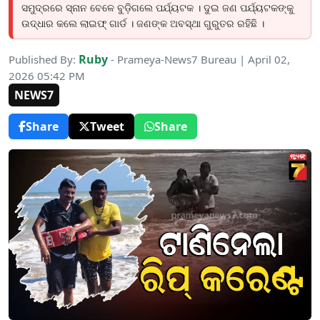
ସମୁଦ୍ରରେ ସ୍ନାନ ବେଳେ ବୁଡ଼ିଗଲେ ପର୍ଯ୍ୟଟକ । ଦୁଇ ଜଣ ପର୍ଯ୍ୟଟକଙ୍କୁ
ଉଦ୍ଧାର କଲେ ଲାଇଫ୍ ଗାର୍ଡ । ଜଣଙ୍କ ଅବସ୍ଥା ଗୁରୁତର ରହିଛି ।
Ruby
Published By:
- Prameya-News7 Bureau | April 02,
2026 05:42 PM
NEWS7
Share
Tweet
Share