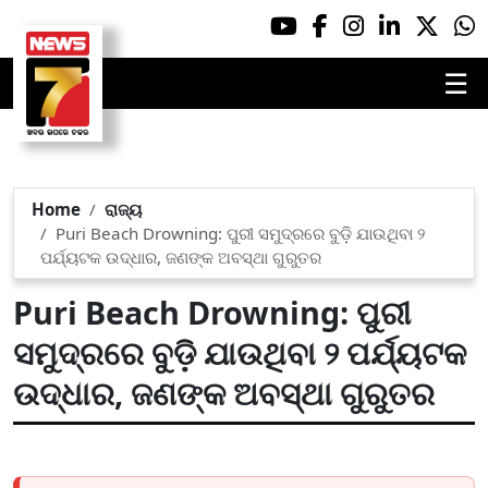
☰
Home
ରାଜ୍ୟ
Puri Beach Drowning: ପୁରୀ ସମୁଦ୍ରରେ ବୁଡ଼ି ଯାଉଥିବା ୨
ପର୍ଯ୍ୟଟକ ଉଦ୍ଧାର, ଜଣଙ୍କ ଅବସ୍ଥା ଗୁରୁତର
Puri Beach Drowning: ପୁରୀ
ସମୁଦ୍ରରେ ବୁଡ଼ି ଯାଉଥିବା ୨ ପର୍ଯ୍ୟଟକ
ଉଦ୍ଧାର, ଜଣଙ୍କ ଅବସ୍ଥା ଗୁରୁତର