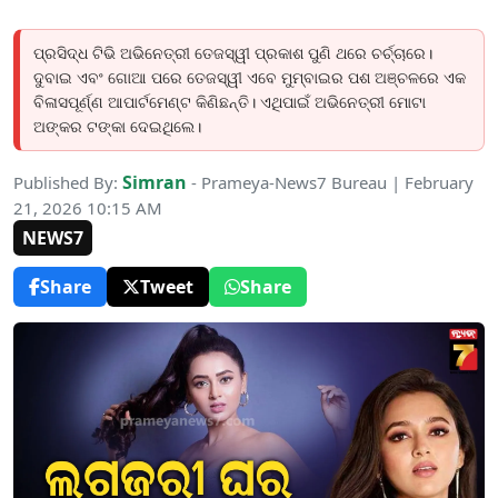
ପ୍ରସିଦ୍ଧ ଟିଭି ଅଭିନେତ୍ରୀ ତେଜସ୍ୱୀ ପ୍ରକାଶ ପୁଣି ଥରେ ଚର୍ଚ୍ଚାରେ।
ଦୁବାଇ ଏବଂ ଗୋଆ ପରେ ତେଜସ୍ୱୀ ଏବେ ମୁମ୍ବାଇର ପଶ ଅଞ୍ଚଳରେ ଏକ
ବିଳାସପୂର୍ଣ୍ଣ ଆପାର୍ଟମେଣ୍ଟ କିଣିଛନ୍ତି। ଏଥିପାଇଁ ଅଭିନେତ୍ରୀ ମୋଟା
ଅଙ୍କର ଟଙ୍କା ଦେଇଥିଲେ।
Simran
Published By:
- Prameya-News7 Bureau | February
21, 2026 10:15 AM
NEWS7
Share
Tweet
Share