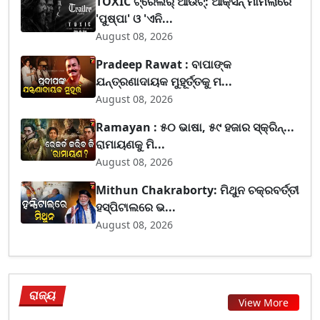
TOXIC ଟ୍ରେଲର୍ ଆଉଟ୍: ଆକ୍ସନ୍ ମାମଲାରେ
'ପୁଷ୍ପା' ଓ 'ଏନି...
August 08, 2026
Pradeep Rawat : ବାପାଙ୍କ
ଯନ୍ତ୍ରଣାଦାୟକ ମୁହୂର୍ତ୍ତକୁ ମ...
August 08, 2026
Ramayan : ୫୦ ଭାଷା, ୫୯ ହଜାର ସ୍କ୍ରିନ୍...
ରାମାୟଣକୁ ମି...
August 08, 2026
Mithun Chakraborty: ମିଥୁନ ଚକ୍ରବର୍ତ୍ତୀ
ହସ୍ପିଟାଲରେ ଭ...
August 08, 2026
ରାଜ୍ୟ
View More