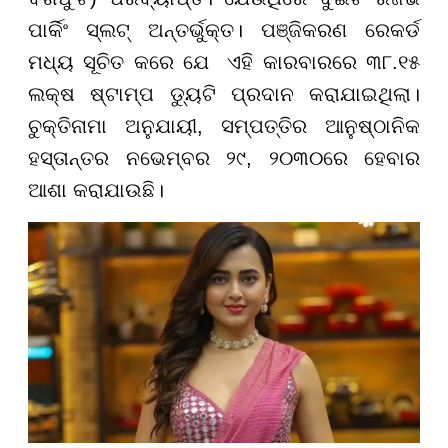
ପାର୍କିଂ ସ୍ଲଟ୍ ଅନ୍ତର୍ଭୁକ୍ତ। ପଞ୍ଜିକରଣ ରେକର୍ଡ
ମଧ୍ୟ ସୂଚିତ କରେ ଯେ ଏହି କାରବାରରେ ୩୮.୧୫
ଲକ୍ଷ ଷ୍ଟାମ୍ପ ଡ୍ୟୁଟି ପ୍ରଦାନ କରାଯାଇଥିଲା।
ଚୁକ୍ତିନାମା ଅନୁଯାୟୀ, ସମ୍ପତ୍ତିର ଆନୁଷ୍ଠାନିକ
ହସ୍ତାନ୍ତର ନଭେମ୍ବର ୨୯, ୨୦୩୦ରେ ହେବାର
ଆଶା କରାଯାଉଛି।