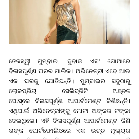
ତେଜସ୍ୱୀ ମୁମ୍ବାଇ, ଦୁବାଇ ଏବଂ ଗୋଆରେ
ବିଳାସପୂର୍ଣ୍ଣ ଘରର ମାଲିକ। ଅଭିନେତ୍ରୀ ଏବେ ଆଉ
ଏକ ଘରକୁ ଯୋଡିଛନ୍ତି। ମୁମ୍ବାଇର ସବୁଠାରୁ
ଲୋକପ୍ରିୟ ସେଲିବ୍ରିଟି ଅଞ୍ଚଳ
ପୋସ୍‌ରେ ବିଳାସପୂର୍ଣ୍ଣ ଆପାର୍ଟମେଣ୍ଟ କିଣିଛନ୍ତି।
ଏଥିପାଇଁ ଅଭିନେତ୍ରୀଙ୍କୁ ମୋଟା ଅଙ୍କର ଟଙ୍କା
ଦେଇଥିଲେ। ଏହି ବିଳାସପୂର୍ଣ୍ଣ ଆପାର୍ଟମେଣ୍ଟ କିଣି
ତାଙ୍କ ପୋର୍ଟଫୋଲିଓରେ ଏକ ଉଚ୍ଚ ମୂଲ୍ୟର