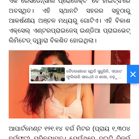
ଏକ ରେସିଡେନ୍ସାଲ ପ୍ରୋଜେକ୍ଟ 'ବେ ହାଇଟ୍ସ'ରେ
ଅବସ୍ଥିତ। ଏହି ସ୍ଥାନଟି ସହରର ସବୁଠାରୁ
ଆକର୍ଷଣୀୟ ଅଞ୍ଚଳ ମଧ୍ୟରୁ ଗୋଟିଏ। ଏହି ବିକାଶ
ଏକ୍ସେଲ୍ ଏଣ୍ଟରପ୍ରାଇଜେସ୍ ଇଣ୍ଡିଆ ପ୍ରାଇଭେଟ୍
ଲିମିଟେଡ୍ ଦ୍ୱାରା ବିକଶିତ ହୋଇଥିଲା।
×
ବୈତରଣୀରେ ସ୍ଥିତି ସୁଧୁରିନି, ଏପଟେ
ଫୁଲିଲାଣି ସାଳନ୍ଦୀ ଓ ଶାଖା, ବଢ଼ୁଛି
ବନ୍ୟା ଭୟ
ଆପାର୍ଟମେଣ୍ଟ ୧୨୧.୧୪ ବର୍ଗ ମିଟର (ପ୍ରାୟ ୧,୩୦୪
ବର୍ଗଫୁଟ) ପରିବ୍ୟାପ୍ତ। ଯେଉଁଥିରେ ଦୁଇଟି ରିଜର୍ଭ