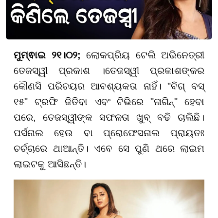
ମୁମ୍ଵାଇ ୨୧।୦୨;
ଲୋକପ୍ରିୟ ଟେଲି ଅଭିନେତ୍ରୀ
ତେଜସ୍ୱୀ ପ୍ରକାଶ ।
ତେଜସ୍ୱୀ ପ୍ରକାଶଙ୍କର
କୌଣସି ପରିଚୟର ଆବଶ୍ୟକତା ନାହିଁ। "ବିଗ୍ ବସ୍
୧୫" ଟ୍ରଫି ଜିତିବା ଏବଂ ଟିଭିରେ "ନାଗିନ୍" ହେବା
ପରେ, ତେଜସ୍ୱୀଙ୍କ ସଫଳତା ଖୁବ୍ ବଢି ଚାଲିଛି।
ପର୍ସନାଲ ହେଉ ବା ପ୍ରୋଫେସନାଲ ପ୍ରାୟତଃ
ଚର୍ଚ୍ଚାରେ ଥାଆନ୍ତି। ଏବେ ସେ ପୁଣି ଥରେ ଲାଇମ
ଲାଇଟକୁ ଆସିଛନ୍ତି।