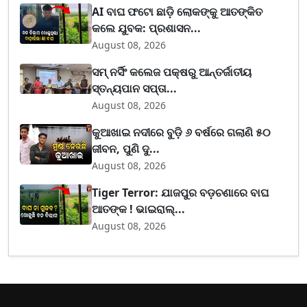
AI ବାଘ ଫଟୋ ଛାଡ଼ି ଲୋକଙ୍କୁ ଆତଙ୍କିତ
କଲେ ଯୁବକ: ପ୍ରଶାସନ...
August 08, 2026
ସମ୍ ନର୍ସିଂ କଲେଜ ପକ୍ଷରୁ ଆନ୍ତର୍ଜାତୀୟ
ସ୍ତନ୍ୟପାନ ସପ୍ତା...
August 08, 2026
କୁଆଖାଇ ନଦୀରେ ବୁଡ଼ି ୬ ବର୍ଷରେ ଗଲାଣି ୫୦
ଜୀବନ, ପୁଣି ଦୁ...
August 08, 2026
Tiger Terror: ଯାଜପୁର ବଡ଼ଚଣାରେ ବାଘ
ଆତଙ୍କ ! ଭାଇରାଲ୍...
August 08, 2026