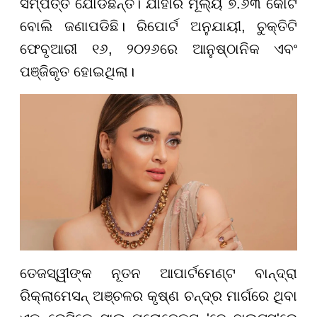
ସମ୍ପତ୍ତି ଯୋଡିଛନ୍ତି। ଯାହାର ମୂଲ୍ୟ ୭.୬୩ କୋଟି
ବୋଲି ଜଣାପଡିଛି। ରିପୋର୍ଟ ଅନୁଯାୟୀ, ଚୁକ୍ତିଟି
ଫେବୃଆରୀ ୧୬, ୨୦୨୬ରେ ଆନୁଷ୍ଠାନିକ ଏବଂ
ପଞ୍ଜିକୃତ ହୋଇଥିଲା।
ତେଜସ୍ୱୀଙ୍କ ନୂତନ ଆପାର୍ଟମେଣ୍ଟ ବାନ୍ଦ୍ରା
ରିକ୍ଲାମେସନ୍ ଅଞ୍ଚଳର କୃଷ୍ଣ ଚନ୍ଦ୍ର ମାର୍ଗରେ ଥିବା