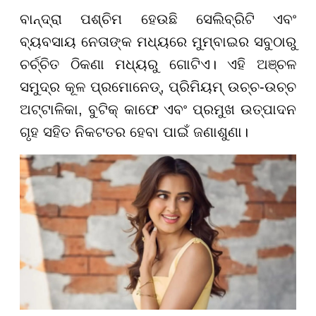
ବାନ୍ଦ୍ରା ପଶ୍ଚିମ ହେଉଛି ସେଲିବ୍ରିଟି ଏବଂ
ବ୍ୟବସାୟ ନେତାଙ୍କ ମଧ୍ୟରେ ମୁମ୍ବାଇର ସବୁଠାରୁ
ଚର୍ଚ୍ଚିତ ଠିକଣା ମଧ୍ୟରୁ ଗୋଟିଏ। ଏହି ଅଞ୍ଚଳ
ସମୁଦ୍ର କୂଳ ପ୍ରମୋନେଡ୍, ପ୍ରିମିୟମ୍ ଉଚ୍ଚ-ଉଚ୍ଚ
ଅଟ୍ଟାଳିକା, ବୁଟିକ୍ କାଫେ ଏବଂ ପ୍ରମୁଖ ଉତ୍ପାଦନ
ଗୃହ ସହିତ ନିକଟତର ହେବା ପାଇଁ ଜଣାଶୁଣା।