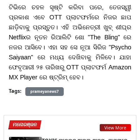
ଟିଭିରେ ଚହଳ ସୃଷ୍ଟି କରିବା ପରେ, ତେଜସ୍ୱୀ
ପ୍ରକାଶ ଏବେ OTT ପ୍ଲାଟଫର୍ମରେ ନିଜର ଛାପ
ଛାଡ଼ିବାକୁ ପ୍ରସ୍ତୁତ। ଏହି ଅଭିନେତ୍ରୀ ଖୁବ୍ ଶୀଘ୍ର
Netflixର ନୂତନ ରିଆଲିଟି ଶୋ "The Bling" ରେ
ନଜର ଆସିବେ। ଏହା ସହ ସେ ନୂଆ ସିରିଜ "Psycho
Saiyaan" ରେ ମଧ୍ୟ ଦେଖିବାକୁ ମିଳିବେ। ଯାହା
ଫେବୃଆରୀ ୨୫ ତାରିଖରୁ OTT ପ୍ଲାଟଫର୍ମ Amazon
MX Player ରେ ଷ୍ଟ୍ରିମ୍ ହେବ।
Tags:
prameyanews7
ମନୋରଞ୍ଜନ
View More