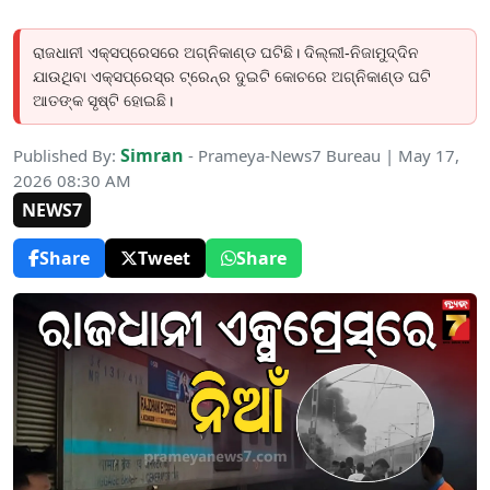
ରାଜଧାନୀ ଏକ୍ସପ୍ରେସରେ ଅଗ୍ନିକାଣ୍ଡ ଘଟିଛି। ଦିଲ୍ଲୀ-ନିଜାମୁଦ୍ଦିନ
ଯାଉଥିବା ଏକ୍ସପ୍ରେସ୍ର ଟ୍ରେନ୍ର ଦୁଇଟି କୋଚରେ ଅଗ୍ନିକାଣ୍ଡ ଘଟି
ଆତଙ୍କ ସୃଷ୍ଟି ହୋଇଛି।
Simran
Published By:
- Prameya-News7 Bureau | May 17,
2026 08:30 AM
NEWS7
Share
Tweet
Share