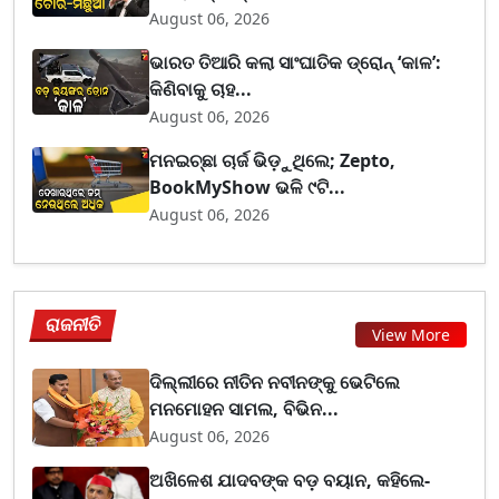
August 06, 2026
ଭାରତ ତିଆରି କଲା ସାଂଘାତିକ ଡ୍ରୋନ୍ ‘କାଳ’:
କିଣିବାକୁ ଚାହ...
August 06, 2026
ମନଇଚ୍ଛା ଚାର୍ଜ ଭିଡ଼ୁଥିଲେ; Zepto,
BookMyShow ଭଳି ୯ଟି...
August 06, 2026
ରାଜନୀତି
View More
ଦିଲ୍ଲୀରେ ନୀତିନ ନବୀନଙ୍କୁ ଭେଟିଲେ
ମନମୋହନ ସାମଲ, ବିଭିନ...
August 06, 2026
ଅଖିଳେଶ ଯାଦବଙ୍କ ବଡ଼ ବୟାନ, କହିଲେ-