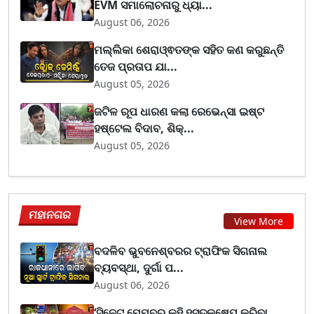
EVM ସମାଲୋଚନାରୁ ଧ୍ୟା...
August 06, 2026
ମଲ୍ଲିକା ଶେରାଓ୍ଵତଙ୍କ ସହିତ କଣ କରୁଛନ୍ତି
ତେଜ ପ୍ରତାପ ଯା...
August 05, 2026
ଜଟିଳ ରୂପ ଧାରଣ କଲା ରେଭେନ୍ସା ଇଷ୍ଟ
ହଷ୍ଟେଲ ବିଦାବ, ଶିକ୍...
August 05, 2026
ମହାନଗର
View More
ବଦଳିବ ଭୁବନେଶ୍ବରର ଟ୍ରାଫିକ ସିଗନାଲ
ବ୍ୟବସ୍ଥା, ଦୁର୍ଗା ପ...
August 06, 2026
‘ସିନେଟ ମେମ୍ବର କହି ହସ୍ତକ୍ଷେପ କରିବା