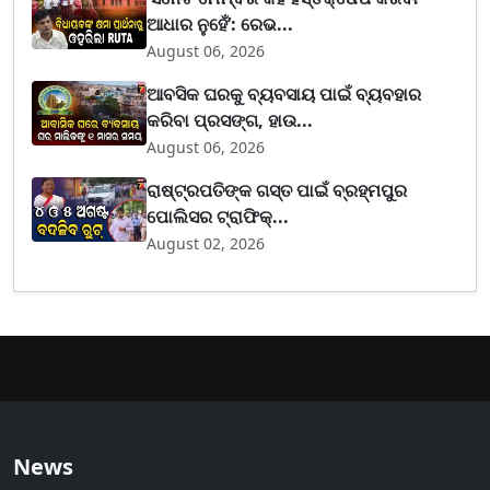
ଆଧାର ନୁହେଁ’: ରେଭ...
August 06, 2026
ଆବସିକ ଘରକୁ ବ୍ୟବସାୟ ପାଇଁ ବ୍ୟବହାର
କରିବା ପ୍ରସଙ୍ଗ, ହାଉ...
August 06, 2026
ରାଷ୍ଟ୍ରପତିଙ୍କ ଗସ୍ତ ପାଇଁ ବ୍ରହ୍ମପୁର
ପୋଲିସର ଟ୍ରାଫିକ୍...
August 02, 2026
News