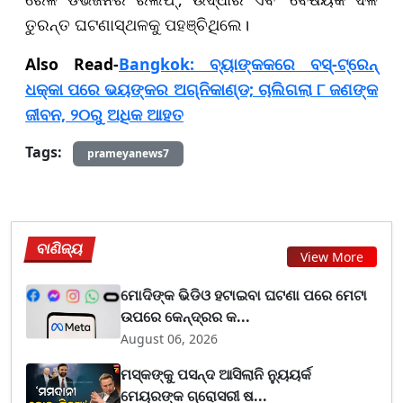
ତୁରନ୍ତ ଘଟଣାସ୍ଥଳକୁ ପହଞ୍ଚିଥିଲେ।
Also Read-
Bangkok: ବ୍ୟାଙ୍କକରେ ବସ୍-ଟ୍ରେନ୍
ଧକ୍କା ପରେ ଭୟଙ୍କର ଅଗ୍ନିକାଣ୍ଡ; ଚାଲିଗଲା ୮ ଜଣଙ୍କ
ଜୀବନ, ୨୦ରୁ ଅଧିକ ଆହତ
Tags:
prameyanews7
ବାଣିଜ୍ୟ
View More
ମୋଦିଙ୍କ ଭିଡିଓ ହଟାଇବା ଘଟଣା ପରେ ମେଟା
ଉପରେ କେନ୍ଦ୍ରର କ...
August 06, 2026
ମସ୍କଙ୍କୁ ପସନ୍ଦ ଆସିଲାନି ନ୍ୟୁୟର୍କ
ମେୟରଙ୍କ ଗ୍ରୋସରୀ ଷ...