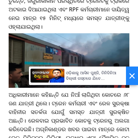
ତୁରନ୍ତ, ଜରୁରୀକାଳୀନ ପରିସ୍ଥିତିରେ ଟ୍ରେନଟିକୁ ଟ୍ରାକରେ
ଅଟକାଇ ଦିଆଯାଇଥିଲା ଏବଂ RPF କର୍ମଚାରୀମାନେ ଦାୟିତ୍ୱ
ନେଇ ମାତ୍ର ୧୫ ମିନିଟ୍ ମଧ୍ୟରେ ସମସ୍ତ ଯାତ୍ରୀଙ୍କୁ
ଓହ୍ଲାଯାଇଥିଲା।
×
ଓଡ଼ିଶାକୁ ଆସିବ ପୁଞ୍ଜି, ତିନିଦିନିଆ
ଦିଲ୍ଲୀ ଗସ୍ତରେ ଯିବେ
ମୁଖ୍ୟମନ୍ତ୍ରୀ ମୋହନ ମାଝୀ
ଅଧିକାରୀମାନେ କହିଛନ୍ତି ଯେ ନିଆଁ ଲାଗିଥିବା କୋଚରେ ୬୮
ଜଣ ଯାତ୍ରୀ ଥିଲେ। ଟ୍ରେନ କର୍ମଚାରୀ ଏବଂ ରେଳ ସୁରକ୍ଷା
ବାହିନୀର ସତର୍କତା ଯୋଗୁଁ ସମସ୍ତ ଯାତ୍ରୀ ସୁରକ୍ଷିତ
ଅଛନ୍ତି। ରେଳବାଇ ପ୍ରଭାବିତ କୋଚକୁ ଟ୍ରେନରୁ ଅଲଗା
କରିଦେଇଛି। ଅଗ୍ନିକାଣ୍ଡର ଖବର ପାଇବା ମାତ୍ରେ କୋଟା
ରେଳ ଡିଭିଜନର ରିଲିଫ୍, ଉଦ୍ଧାର ଏବଂ ବୈଷୟିକ ଦଳ