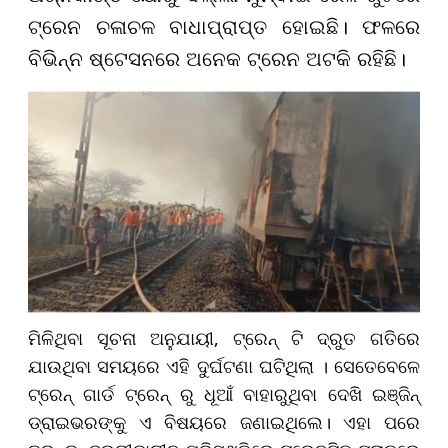
ଟ୍ରେନ ଚଳାଚଳ ବାଧାପ୍ରାପ୍ତ ହୋଇଛି। ଫଳରେ
ବିଭିନ୍ନ ଷ୍ଟେସନରେ ଅନେକ ଟ୍ରେନ ଅଟକି ରହିଛି।
ମିଳିଥିବା ସୂଚନା ଅନୁଯାୟୀ, ଟ୍ରେନ୍ ଟି ଦ୍ରୁତ ଗତିରେ
ଯାଉଥିବା ସମୟରେ ଏହି ଦୁର୍ଘଟଣା ଘଟିଥିଲା । ସେତେବେଳେ
ଟ୍ରେନ୍ ଗାର୍ଡ ଟ୍ରେନ୍ ରୁ ଧୂଆଁ ବାହାରୁଥିବା ଦେଖି ଇଞ୍ଜିନ୍
ଡ୍ରାଇଭରଙ୍କୁ ଏ ବିଷୟରେ ଜଣାଇଥିଲେ। ଏହା ପରେ