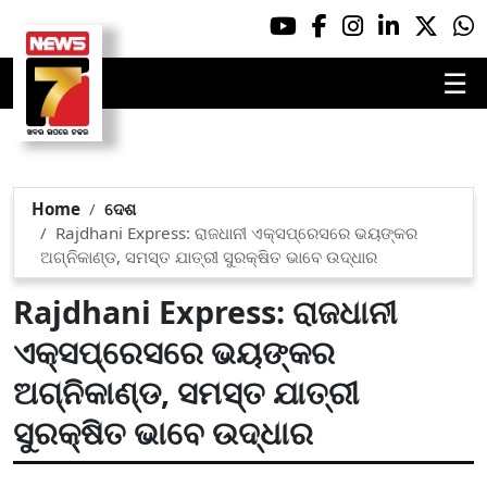
☰
Home
ଦେଶ
Rajdhani Express: ରାଜଧାନୀ ଏକ୍ସପ୍ରେସରେ ଭୟଙ୍କର
ଅଗ୍ନିକାଣ୍ଡ, ସମସ୍ତ ଯାତ୍ରୀ ସୁରକ୍ଷିତ ଭାବେ ଉଦ୍ଧାର
Rajdhani Express: ରାଜଧାନୀ
ଏକ୍ସପ୍ରେସରେ ଭୟଙ୍କର
ଅଗ୍ନିକାଣ୍ଡ, ସମସ୍ତ ଯାତ୍ରୀ
ସୁରକ୍ଷିତ ଭାବେ ଉଦ୍ଧାର