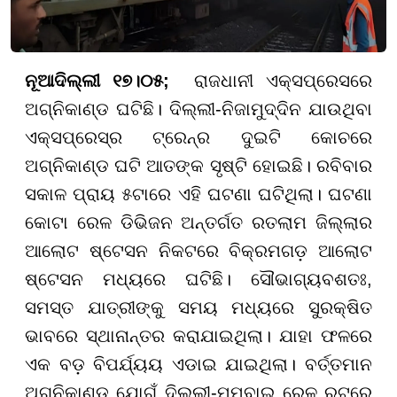
ନୂଆଦିଲ୍ଲୀ ୧୭।୦୫;
ରାଜଧାନୀ ଏକ୍ସପ୍ରେସରେ
ଅଗ୍ନିକାଣ୍ଡ ଘଟିଛି। ଦିଲ୍ଲୀ-ନିଜାମୁଦ୍ଦିନ ଯାଉଥିବା
ଏକ୍ସପ୍ରେସ୍‌ର ଟ୍ରେନ୍‌ର ଦୁଇଟି କୋଚରେ
ଅଗ୍ନିକାଣ୍ଡ ଘଟି ଆତଙ୍କ ସୃଷ୍ଟି ହୋଇଛି। ରବିବାର
ସକାଳ ପ୍ରାୟ ୫ଟାରେ ଏହି ଘଟଣା ଘଟିଥିଲା। ଘଟଣା
କୋଟା ରେଳ ଡିଭିଜନ ଅନ୍ତର୍ଗତ ରତଲାମ ଜିଲ୍ଲାର
ଆଲୋଟ ଷ୍ଟେସନ ନିକଟରେ ବିକ୍ରମଗଡ଼ ଆଲୋଟ
ଷ୍ଟେସନ ମଧ୍ୟରେ ଘଟିଛି। ସୌଭାଗ୍ୟବଶତଃ,
ସମସ୍ତ ଯାତ୍ରୀଙ୍କୁ ସମୟ ମଧ୍ୟରେ ସୁରକ୍ଷିତ
ଭାବରେ ସ୍ଥାନାନ୍ତର କରାଯାଇଥିଲା। ଯାହା ଫଳରେ
ଏକ ବଡ଼ ବିପର୍ଯ୍ୟୟ ଏଡାଇ ଯାଇଥିଲା। ବର୍ତ୍ତମାନ
ଅଗ୍ନିକାଣ୍ଡ ଯୋଗୁଁ ଦିଲ୍ଲୀ-ମୁମ୍ବାଇ ରେଳ ରୁଟରେ