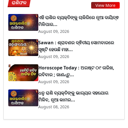
ରାଶିଫଳ
View More
ଏହି ରାଶିର ବ୍ୟକ୍ତିଙ୍କୁ ଚାକିରିରେ ନୂଆ ଦାୟିତ୍ଵ
ମିଳିପାର...
August 09, 2026
Sawan : ଶ୍ରାବଣର ଦ୍ଵିତୀୟ ସୋମବାରରେ
ସୃଷ୍ଟି ହେଉଛି ମହା...
August 09, 2026
Horoscope Today : ଅଗଷ୍ଟ ୦୯ ତାରିଖ,
ରବିବାର ; ଜାଣନ୍ତୁ...
August 09, 2026
ଧନୁ ରାଶି ବ୍ୟକ୍ତିଙ୍କୁ ଭାଗ୍ୟର ସହଯୋଗ
ମିଳିବ, ନୂଆ କାମର...
August 08, 2026