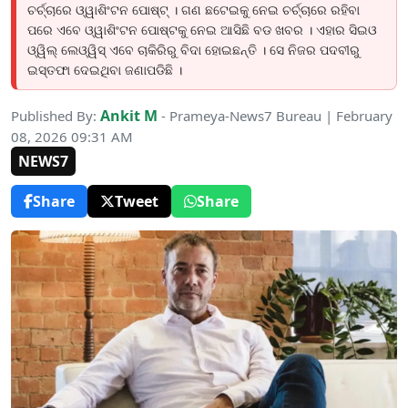
ଚର୍ଚ୍ଚାରେ ଓ୍ୱାଶିଂଟନ ପୋଷ୍ଟ୍ । ଗଣ ଛଟେଇକୁ ନେଇ ଚର୍ଚ୍ଚାରେ ରହିବା
ପରେ ଏବେ ଓ୍ୱାଶିଂଟନ ପୋଷ୍ଟକୁ ନେଇ ଆସିଛି ବଡ ଖବର । ଏହାର ସିଇଓ
ଓ୍ୱିଲ୍ ଲେଓ୍ୱିସ୍ ଏବେ ଚାକିରିରୁ ବିଦା ହୋଇଛନ୍ତି । ସେ ନିଜର ପଦବୀରୁ
ଇସ୍ତଫା ଦେଇଥିବା ଜଣାପଡିଛି ।
Ankit M
Published By:
- Prameya-News7 Bureau | February
08, 2026 09:31 AM
NEWS7
Share
Tweet
Share