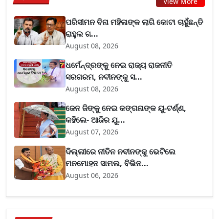
View More
ପରିସୀମନ ବିନା ମହିଳାଙ୍କ ଲାଗି କୋଟା ଚାହୁଁଛନ୍ତି
ରାହୁଲ ଗ...
August 08, 2026
ଧର୍ମେନ୍ଦ୍ରଙ୍କୁ ନେଇ ରାଜ୍ୟ ରାଜନୀତି
ସରଗରମ, ନବୀନଙ୍କୁ ସ...
August 08, 2026
ଜେନ ଜିଙ୍କୁ ନେଇ କଙ୍ଗନାଙ୍କ ୟୁ-ଟର୍ଣ୍ଣ,
କହିଲେ- ଆଜିର ଯୁ...
August 07, 2026
ଦିଲ୍ଲୀରେ ନୀତିନ ନବୀନଙ୍କୁ ଭେଟିଲେ
ମନମୋହନ ସାମଲ, ବିଭିନ...
August 06, 2026