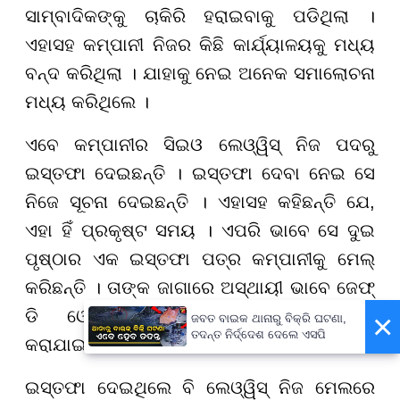
ସାମ୍ବାଦିକଙ୍କୁ ଚାକିରି ହରାଇବାକୁ ପଡିଥିଲା ।
ଏହାସହ କମ୍ପାନୀ ନିଜର କିଛି କାର୍ଯ୍ୟାଳୟକୁ ମଧ୍ୟ
ବନ୍ଦ କରିଥିଲା । ଯାହାକୁ ନେଇ ଅନେକ ସମାଲୋଚନା
ମଧ୍ୟ କରିଥିଲେ ।
ଏବେ କମ୍ପାନୀର ସିଇଓ ଲେଓ୍ୱିସ୍ ନିଜ ପଦରୁ
ଇସ୍ତଫା ଦେଇଛନ୍ତି । ଇସ୍ତଫା ଦେବା ନେଇ ସେ
ନିଜେ ସୂଚନା ଦେଇଛନ୍ତି । ଏହାସହ କହିଛନ୍ତି ଯେ,
ଏହା ହିଁ ପ୍ରକୃଷ୍ଟ ସମୟ । ଏପରି ଭାବେ ସେ ଦୁଇ
ପୃଷ୍ଠାର ଏକ ଇସ୍ତଫା ପତ୍ର କମ୍ପାନୀକୁ ମେଲ୍
କରିଛନ୍ତି । ତାଙ୍କ ଜାଗାରେ ଅସ୍ଥାୟୀ ଭାବେ ଜେଫ୍
ଡି ଓୋନୋଫ୍ରିୟୋଙ୍କୁ ଦାୟିତ୍ୱ ପ୍ରଦାନ
×
ଜବତ ବାଇକ ଥାନାରୁ ବିକ୍ରି ଘଟଣା,
ତଦନ୍ତ ନିର୍ଦ୍ଦେଶ ଦେଲେ ଏସପି
କରାଯାଇଛି ।
ଇସ୍ତଫା ଦେଇଥିଲେ ବି ଲେଓ୍ୱିସ୍ ନିଜ ମେଲରେ