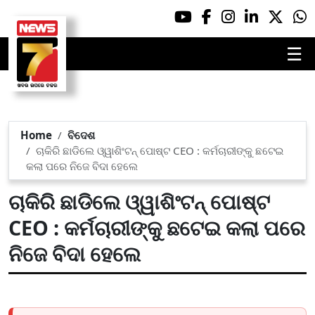
☰
Home
ବିଦେଶ
ଚାକିରି ଛାଡିଲେ ଓ୍ୱାଶିଂଟନ୍ ପୋଷ୍ଟ CEO : କର୍ମଚାରୀଙ୍କୁ ଛଟେଇ
କଲା ପରେ ନିଜେ ବିଦା ହେଲେ
ଚାକିରି ଛାଡିଲେ ଓ୍ୱାଶିଂଟନ୍ ପୋଷ୍ଟ
CEO : କର୍ମଚାରୀଙ୍କୁ ଛଟେଇ କଲା ପରେ
ନିଜେ ବିଦା ହେଲେ