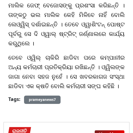
ମାଲିକ ଜେଫ୍ ବେଜୋସଙ୍କୁ ପ୍ରଶଂସା କରିଛନ୍ତି ।
ତାଙ୍କଠୁ ଭଲ ମାଲିକ କେହି ମିଳିବେ ନାହିଁ ବୋଲି
ଲେଓ୍ୱିସ୍ ଦର୍ଶାଇଛନ୍ତି । ତେବେ ଓ୍ୱାଶିଂଟନ୍ ପୋଷ୍ଟ
ପୂର୍ବରୁ ସେ ଦି ଓ୍ୱାଲ୍ ଷ୍ଟ୍ରିଟ୍ ଜର୍ଣ୍ଣାଲରେ କାର୍ଯ୍ୟ
କରୁଥିଲେ ।
ତେବେ ଓ୍ୱିଲ୍ ଚାକିରି ଛାଡିବା ପରେ କମ୍ପାନୀର
ଅନ୍ୟ କର୍ମଚାରୀ ପ୍ରତିକ୍ରିୟା ରଖିଛନ୍ତି । ଓ୍ୱିଲଙ୍କ
ଜାଗା ନେବା ସହଜ ନୁହେଁ । ସେ ଖବରକାଗଜ ସଂସ୍ଥା
ଛାଡିବା ଏକ କ୍ଷତି ବୋଲି କର୍ମଚାରୀ ସଙ୍ଘ କହିଛି ।
Tags:
prameyanews7
ରାଜନୀତି