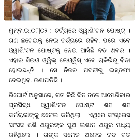
ମୁମ୍ବାଇ
,
୦
୮
|
୦୨ :
ଚର୍ଚ୍ଚାରେ ଓ୍ୱାଶିଂଟନ ପୋଷ୍ଟ୍ ।
ଗଣ ଛଟେଇକୁ ନେଇ ଚର୍ଚ୍ଚାରେ ରହିବା ପରେ ଏବେ
ଓ୍ୱାଶିଂଟନ ପୋଷ୍ଟକୁ ନେଇ ଆସିଛି ବଡ ଖବର ।
ଏହାର ସିଇଓ ଓ୍ୱିଲ୍ ଲେଓ୍ୱିସ୍ ଏବେ ଚାକିରିରୁ ବିଦା
ହୋଇଛନ୍ତି । ସେ ନିଜର ପଦବୀରୁ ଇସ୍ତଫା
ଦେଇଥିବା ଜଣାପଡିଛି ।
ରିପୋର୍ଟ ଅନୁସାରେ, ଗତ କିଛି ଦିନ ତଳେ ଆମେରିକାର
ପ୍ରସିଦ୍ଧ ଓ୍ୱାଶିଂଟନ ପୋଷ୍ଟ ଶହ ଶହ
କର୍ମଚାରୀଙ୍କୁ ଛଟେଇ କରିଥିଲା । ଏଥିରେ କଂଗ୍ରେସ
ସାଂସଦ ଶଶି ଥରୁରଙ୍କ ପୁଅ ଇଶାନ ଥରୁର ମଧ୍ୟ
ରହିଥିଲେ । ତାଙ୍କ ସମେତ ଅନେକ ବଡ ବଡ