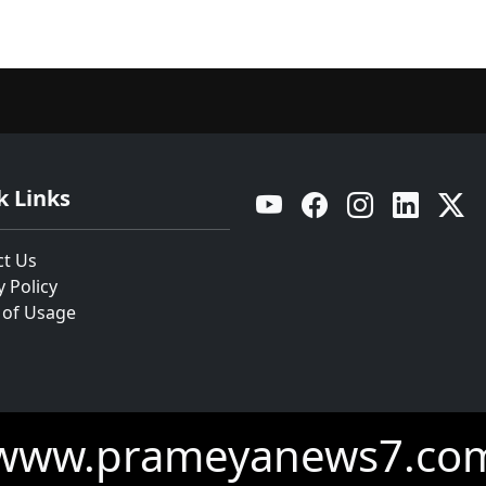
k Links
YouTube
Facebook
Instagram
Linkedin
Twitt
ct Us
y Policy
 of Usage
www.prameyanews7.co