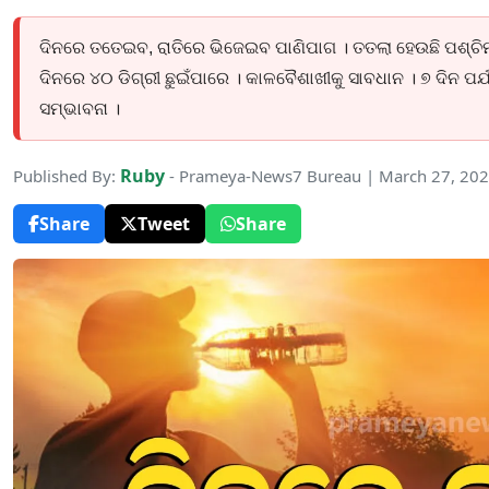
ଦିନରେ ତତେଇବ, ରାତିରେ ଭିଜେଇବ ପାଣିପାଗ । ତତଲା ହେଉଛି ପଶ୍ଚିମ ଓ
ଦିନରେ ୪୦ ଡିଗ୍ରୀ ଛୁଇଁପାରେ । କାଳବୈଶାଖୀକୁ ସାବଧାନ । ୭ ଦିନ ପର
ସମ୍ଭାବନା ।
Ruby
Published By:
- Prameya-News7 Bureau | March 27, 20
Share
Tweet
Share