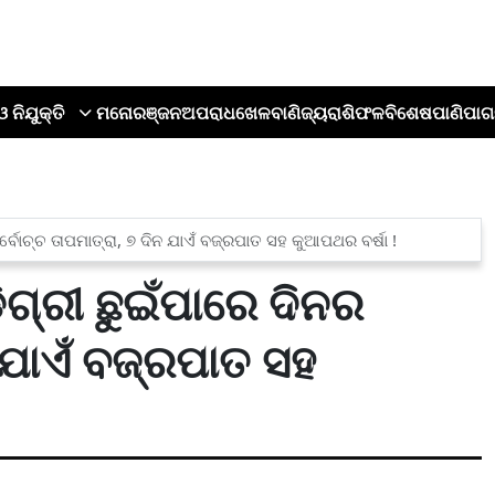
ଓ ନିଯୁକ୍ତି
ମନୋରଞ୍ଜନ
ଅପରାଧ
ଖେଳ
ବାଣିଜ୍ୟ
ରାଶିଫଳ
ବିଶେଷ
ପାଣିପାଗ
ବୋଚ୍ଚ ତାପମାତ୍ରା, ୭ ଦିନ ଯାଏଁ ବଜ୍ରପାତ ସହ କୁଆପଥର ବର୍ଷା !
୍ରୀ ଛୁଇଁପାରେ ଦିନର
ନ ଯାଏଁ ବଜ୍ରପାତ ସହ