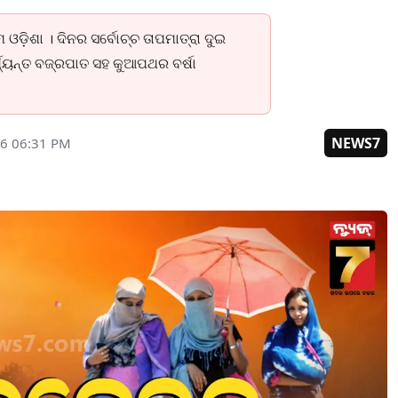
ଡ଼ିଶା । ଦିନର ସର୍ବୋଚ୍ଚ ତାପମାତ୍ରା ଦୁଇ
୍ଯ୍ୟନ୍ତ ବଜ୍ରପାତ ସହ କୁଆପଥର ବର୍ଷା
NEWS7
26 06:31 PM