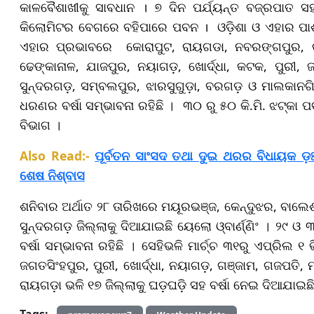
କାଳବୈଶାଖୀକୁ ସାବଧାନ । ୭ ଦିନ ପର୍ଯ୍ୟନ୍ତ ବଜ୍ରପାତ ସ
କିଲୋମିଟର ବେଗରେ ବହିପାରେ ପବନ ।
ଓ
ଡ଼ିଶା ଓ ଏହାର ପା
ଏହାର ପ୍ରଭାବରେ
କୋରାପୁଟ, ରାୟଗଡା, ନବରଙ୍ଗପୁର, କଳା
ଢେଙ୍କାନାଳ, ଯାଜପୁର, ନୟାଗଡ଼, ଖୋର୍ଦ୍ଧା, କଟକ, ପୁରୀ, 
ସୁନ୍ଦରଗଡ଼, ସମ୍ବଲପୁର, ଝାରସୁଗୁଡ଼ା, ବରଗଡ଼ ଓ ମାଲକାନଗିର
ଧରଣର ବର୍ଷା ସମ୍ଭାବନା ରହିଛି
।
୩୦ ରୁ ୫୦ କି.ମି. ଝଟ୍‌କା ପ
ବିଭାଗ
।
Also Read:-
ପୂର୍ବତନ ସାଂସଦ ତଥା ଦୁଇ ଥରର ବିଧାୟକ ଡ଼
ଶେଷ ନିଶ୍ବାସ
ଶନିବାର ଅର୍ଥାତ ୨୮ ତାରିଖରେ ମୟୂରଭଞ୍ଜ, କେନ୍ଦୁଝର, ବାଲେ
ସୁନ୍ଦରଗଡ଼ ଜିଲ୍ଲାକୁ ଦିଆଯାଇଛି ୟେଲୋ ଓ୍ବାର୍ଣ୍ଣିଂ
।
୨୯ ଓ ୩
ବର୍ଷା ସମ୍ଭାବନା ରହିଛି
।
ସେହିଭଳି ମାର୍ଚ୍ଚ ୩୧ରୁ ଏପ୍ରିଲ 
ଜଗତସିଂହପୁର, ପୁରୀ, ଖୋର୍ଦ୍ଧା, ନୟାଗଡ଼, ଗଞ୍ଜାମ, ଗଜପତି, 
ରାୟଗଡ଼ା ଭଳି ୧୭ ଜିଲ୍ଲାକୁ ଘଡ଼ଘଡ଼ି ସହ ବର୍ଷା ନେଇ ଦିଆଯାଇଛି 
Tags: