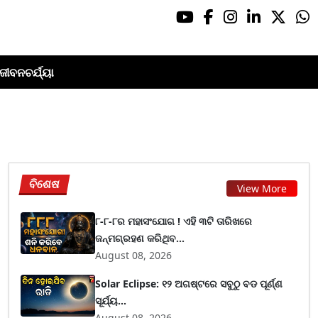
ଜୀବନଚର୍ଯ୍ୟା
ବିଶେଷ
View More
୮-୮-୮ର ମହାସଂଯୋଗ ! ଏହି ୩ଟି ତାରିଖରେ
ଜନ୍ମଗ୍ରହଣ କରିଥିବ...
August 08, 2026
Solar Eclipse: ୧୨ ଅଗଷ୍ଟରେ ସବୁଠୁ ବଡ ପୂର୍ଣ୍ଣ
ସୂର୍ଯ୍ୟ...
August 08, 2026