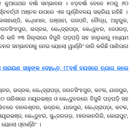
ହ କୁଆପଥର ବର୍ଷା ସମ୍ଭାବନା । ଝଡ଼ବର୍ଷା ବେଳେ ୫୦ରୁ ୬୦
ର୍ଶ୍ବବର୍ତ୍ତୀ ଅଞ୍ଚଳ ଉପରେ ଏକ ଘୂର୍ଣ୍ଣିବଳୟ ସକ୍ରିୟ ରହିଛି
।
ହାଣ୍ଡି, କନ୍ଧମାଳ, ଗଞ୍ଜାମ, ଗଜପତି, ବୌଦ୍ଧ, ଅନୁଗୁଳ,
ଜଗତସିଂହପୁର, ଭଦ୍ରକ, କେନ୍ଦ୍ରାପଡ଼ା, କେନ୍ଦୁଝର, ଦେଓଗଡ଼,
ି ଭଳି ୨୩ ଜିଲ୍ଲାରେ ବିଜୁଳି ଘଡ଼ଘଡ଼ି ସହ ହାଲୁକାରୁ ମଧ୍ୟମ
ବନର ସମ୍ଭାବନାକୁ ନେଇ ୟେଲୋ ୱାର୍ଣ୍ଣିଂ ଜାରି କରିଛି ପାଣିପାଗ
ଃ ନାରାୟଣ ସାହୁଙ୍କ ଦେହାନ୍ତ, ୮୮ବର୍ଷ ବୟସରେ ତ୍ୟାଗ କଲେ
ଶ୍ବର, ଭଦ୍ରକ, କେନ୍ଦ୍ରାପଡ଼ା, ଜଗତସିଂହପୁର, କଟକ, ଯାଜପୁର,
୦ ତାରିଖରେ ମୟୂରଭଞ୍ଜ ଓ କେନ୍ଦୁଝରରେ ବିଜୁଳି ଘଡ଼ଘଡ଼ି ସହ
୧ ଭିତରେ ବାଲେଶ୍ବର
, ଭଦ୍ରକ, ଯାଜପୁର, କେନ୍ଦ୍ରାପଡ଼ା, କଟକ,
ମୟୂରଭଞ୍ଜ, କେନ୍ଦୁଝର, ସୁନ୍ଦରଗଡ଼, ମାଲକାନଗିରି, କୋରାପୁଟ,
ୟେଲୋ ଓ୍ବାର୍ଣ୍ଣିଂ
।