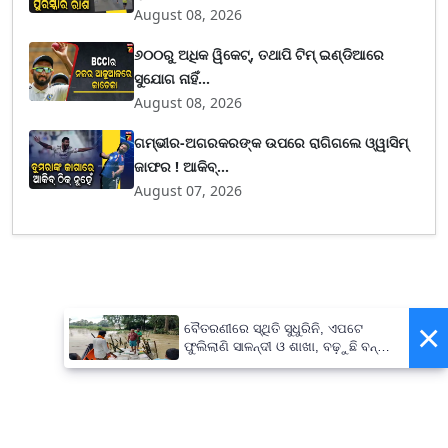
August 08, 2026
୬୦୦ରୁ ଅଧିକ ୱିକେଟ୍, ତଥାପି ଟିମ୍ ଇଣ୍ଡିଆରେ
ସୁଯୋଗ ନାହିଁ...
August 08, 2026
ଗମ୍ଭୀର-ଅଗରକରଙ୍କ ଉପରେ ରାଗିଗଲେ ଓ୍ୱାସିମ୍
ଜାଫର ! ଆକିବ୍...
August 07, 2026
×
ବୈତରଣୀରେ ସ୍ଥିତି ସୁଧୁରିନି, ଏପଟେ
ଫୁଲିଲାଣି ସାଳନ୍ଦୀ ଓ ଶାଖା, ବଢ଼ୁଛି ବନ୍ୟା
ଭୟ