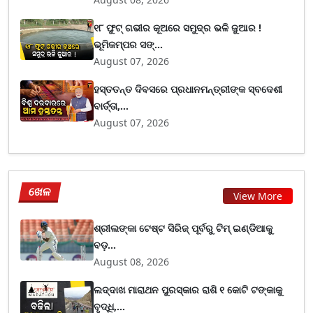
୧୮ ଫୁଟ୍ ଗଭୀର କୂଅରେ ସମୁଦ୍ର ଭଳି ଜୁଆର !
ଭୂମିକମ୍ପର ସଙ୍...
August 07, 2026
ହସ୍ତତନ୍ତ ଦିବସରେ ପ୍ରଧାନମନ୍ତ୍ରୀଙ୍କ ସ୍ବଦେଶୀ
ବାର୍ତ୍ତା,...
August 07, 2026
ଖେଳ
View More
ଶ୍ରୀଲଙ୍କା ଟେଷ୍ଟ ସିରିଜ୍‌ ପୂର୍ବରୁ ଟିମ୍‌ ଇଣ୍ଡିଆକୁ
ବଡ଼...
August 08, 2026
ଲଦ୍ଦାଖ ମାରାଥନ ପୁରସ୍କାର ରାଶି ୧ କୋଟି ଟଙ୍କାକୁ
ବୃଦ୍ଧି,...