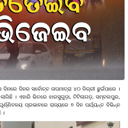
ଦିନରେ ଦିନର ସର୍ବୋଚ୍ଚ ତାପମାତ୍ରା ୪୦ ଡିଗ୍ରୀ ଛୁଇଁପାରେ ।
ଲାଗିଛି । ଏହାରି ଭିତରେ ଝାରସୁଗୁଡ଼ା, ଟିଟିଲାଗଡ଼, ସମ୍ବଲପୁର,
ର୍ଣ୍ଣିବଳୟ ପ୍ରଭାବରେ ରାଜ୍ୟରେ ୭ ଦିନ ପର୍ଯ୍ୟନ୍ତ ବିଭିନ୍ନ
 ।