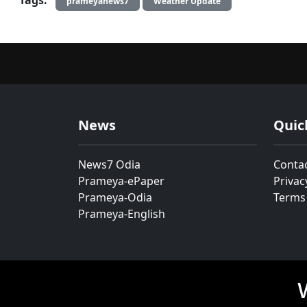
prameyanews7
Weather Update
News
Quic
News7 Odia
Conta
Prameya-ePaper
Privac
Prameya-Odia
Terms
Prameya-English