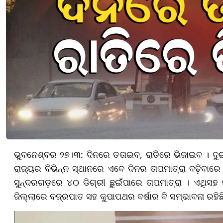
ଭୁବନେଶ୍ବର ୨୭।୩: ଦିନରେ ତତାଇବ, ରାତିରେ ଭିଜାଇବ । ଦୁଇ 
ରାଜ୍ୟର ବିଭିନ୍ନ ସ୍ଥାନରେ ଏବେ ଦିନର ତାପମାତ୍ରା ବଢ଼ିବାରେ 
ସୁନ୍ଦରଗଡ଼ରେ ୪୦ ଡିଗ୍ରୀ ଛୁଇଁପାରେ ତାପମାତ୍ରା । ଏଥିସହ ଘୂ
ଜିଲ୍ଲାରେ ବଜ୍ରପାତ ସହ କୁପାପଥର ବର୍ଷାର ବି ସମ୍ଭାବନା ରହିଛି