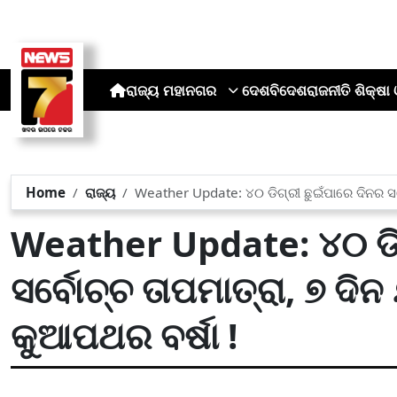
ରାଜ୍ୟ
ମହାନଗର
ଦେଶ
ବିଦେଶ
ରାଜନୀତି
ଶିକ୍ଷା 
Home
ରାଜ୍ୟ
Weather Update: ୪୦ ଡିଗ୍ରୀ ଛୁଇଁପାରେ ଦିନର ସର୍
Weather Update: ୪୦ ଡିଗ
ସର୍ବୋଚ୍ଚ ତାପମାତ୍ରା, ୭ ଦି
କୁଆପଥର ବର୍ଷା !