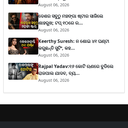
August 06, 2026
ଦେଶର ସବୁଠୁ ମହଙ୍ଗା ଷ୍ଟାର ସାଜିଲେ
ଶାହରୁଖ; ଟପ୍‌ ୧୦ରେ ର...
August 06, 2026
Keerthy Suresh: ନ ଶୋଇ ୪୧ ଘଣ୍ଟା
କରୁଛନ୍ତି ସୁଟିଂ, କହ...
August 06, 2026
Rajpal Yadav:୧୬ କୋଟି ଋଣରେ ବୁଡିଲେ
ରାଜପାଲ ଯାଦବ, ବ୍ୟ...
August 06, 2026