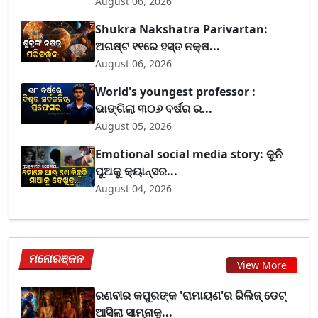
August 06, 2026
Shukra Nakshatra Parivartan:
ଅଗଷ୍ଟ ୧୧ରେ ହସ୍ତ ନକ୍ଷ...
August 06, 2026
World's youngest professor :
ଭାଙ୍ଗିଲା ୩୦୬ ବର୍ଷର ର...
August 05, 2026
Emotional social media story: କୁନି
ପୁଅକୁ କ୍ୟାନ୍ସର...
August 04, 2026
ମନୋରଞ୍ଜନ
View More
ରଣବୀର କପୁରଙ୍କ 'ରାମାୟଣ'ର ରିଲିଜ୍ ଡେଟ୍
ଆସିଲା ସାମ୍ନାକୁ...