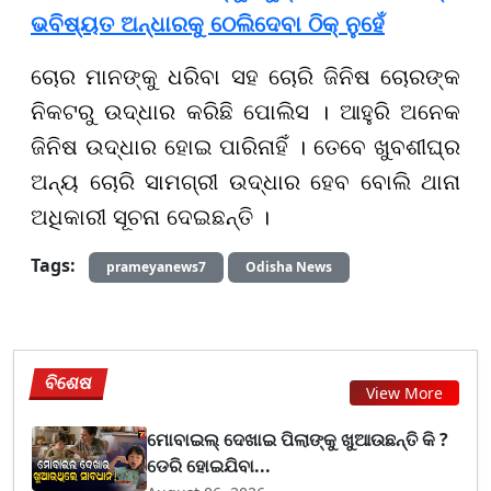
ଭବିଷ୍ୟତ ଅନ୍ଧାରକୁ ଠେଲିଦେବା ଠିକ୍ ନୁହେଁ
ଚୋର ମାନଙ୍କୁ ଧରିବା ସହ ଚୋରି ଜିନିଷ ଚୋରଙ୍କ
ନିକଟରୁ ଉଦ୍ଧାର କରିଛି ପୋଲିସ । ଆହୁରି ଅନେକ
ଜିନିଷ ଉଦ୍ଧାର ହୋଇ ପାରିନାହିଁ । ତେବେ ଖୁବଶୀଘ୍ର
ଅନ୍ୟ ଚୋରି ସାମଗ୍ରୀ ଉଦ୍ଧାର ହେବ ବୋଲି ଥାନା
ଅଧିକାରୀ ସୂଚନା ଦେଇଛନ୍ତି ।
Tags:
prameyanews7
Odisha News
ବିଶେଷ
View More
ମୋବାଇଲ୍ ଦେଖାଇ ପିଲାଙ୍କୁ ଖୁଆଉଛନ୍ତି କି ?
ଡେରି ହୋଇଯିବା...