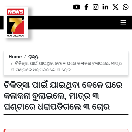
☰
Home
ରାଜ୍ୟ
ଚିକିତ୍ସା ପାଇଁ ଯାଇଥିବା ବେଳେ ଘରେ କଳାକନା ବୁଲାଇଲେ, ମାତ୍ର
୩ ଘଣ୍ଟାରେ ଧରାପଡିଗଲେ ୩ ଚୋର
ଚିକିତ୍ସା ପାଇଁ ଯାଇଥିବା ବେଳେ ଘରେ
କଳାକନା ବୁଲାଇଲେ, ମାତ୍ର ୩
ଘଣ୍ଟାରେ ଧରାପଡିଗଲେ ୩ ଚୋର