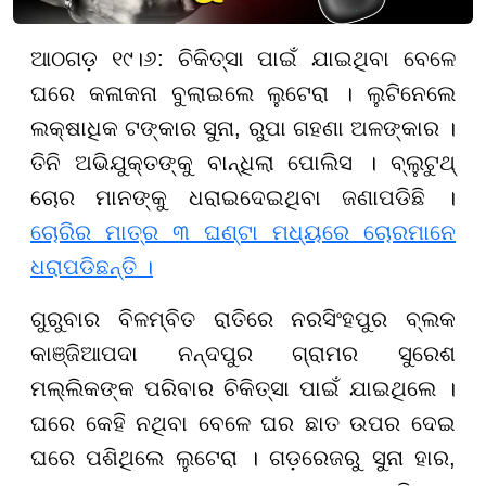
ଆଠଗଡ଼ ୧୯।୬: ଚିକିତ୍ସା ପାଇଁ ଯାଇଥିବା ବେଳେ
ଘରେ କଳାକନା ବୁଲାଇଲେ ଲୁଟେରା । ଲୁଟିନେଲେ
ଲକ୍ଷାଧିକ ଟଙ୍କାର ସୁନା, ରୁପା ଗହଣା ଅଳଙ୍କାର ।
ତିନି ଅଭିଯୁକ୍ତଙ୍କୁ ବାନ୍ଧିଲା ପୋଲିସ । ବ୍ଲୁଟୁଥ୍
ଚୋର ମାନଙ୍କୁ ଧରାଇଦେଇଥିବା ଜଣାପଡିଛି ।
ଚୋରିର ମାତ୍ର ୩ ଘଣ୍ଟା ମଧ୍ୟରେ ଚୋରମାନେ
ଧରାପଡିଛନ୍ତି ।
ଗୁରୁବାର ବିଳମ୍ବିତ ରାତିରେ ନରସିଂହପୁର ବ୍ଲକ
କାଞ୍ଜିଆପଦା ନନ୍ଦପୁର ଗ୍ରାମର ସୁରେଶ
ମଲ୍ଲିକଙ୍କ ପରିବାର ଚିକିତ୍ସା ପାଇଁ ଯାଇଥିଲେ ।
ଘରେ କେହି ନଥିବା ବେଳେ ଘର ଛାତ ଉପର ଦେଇ
ଘରେ ପଶିଥିଲେ ଲୁଟେରା । ଗଡ଼ରେଜରୁ ସୁନା ହାର,