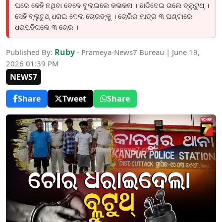
ଘରେ କେହି ନଥିବା ବେଳେ ବୁଲାଇଲେ କଳାକନା । ଛାଡିଦେଇ ଗଲେ ବ୍ଲୁଟୁଥ୍ ।
ସେହି ବ୍ଲୁଟୁଥ୍ ଧରାଇ ଦେଲା ଚୋରଙ୍କୁ । ଚୋରିର ମାତ୍ର ୩ ଘଣ୍ଟାରେ
ଧରାପଡିଗଲେ ୩ ଚୋର ।
Ruby
Published By:
- Prameya-News7 Bureau | June 19,
2026 01:39 PM
NEWS7
Share
Tweet
Share