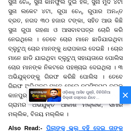
ସୁନା ଚେନ୍, ସୁନା କାନଫୁଲ ଦୁଇ ହଳ, ସୁନା ମୁଦି ୪ଟା
ସୁନା ଲକେଟ ୪ଟା, ରୁପା ଚେନ୍, ରୁପାର ଅନନ୍ତ
ବ୍ରତ, ନଗଦ ୩୦ ହଜାର ଟଙ୍କା, ସହିତ ଆଉ କିଛି
ସୁନା ରୁପା ଗହଣା ଓ ଆସବାବପତ୍ର ଚୋରି କରି
ନେଇଥିଲେ । ତେବେ ଚୋର ମାନେ ଛାଡିଯାଇଥିବା
ବ୍ଲୁଟୁଥ୍ ଚୋର ମାନଙ୍କୁ ଧରାପକାଇ ଦେଇଛି । ଚୋର
ମାନେ ଛାଡି ଯାଇଥିବା ବ୍ଲୁଟୁଥ୍ ସହାୟତାରେ ପୋଲିସ
ଚୋର ମାନଙ୍କ ନିକଟରେ ପହଞ୍ଚାଇ ଦେଇଥିଲା । ୩
ଅଭିଯୁକ୍ତଙ୍କୁ ଗିରଫ କରିଛି ପୋଲିସ । ତେବେ
ଗିରଫ ଅଭିଯୁକ୍ତ ମାନେ ହେଲେ ନରସିଂହପୁର ବ୍ଲକ
×
ଓଡ଼ିଶାକୁ ଆସିବ ପୁଞ୍ଜି, ତିନିଦିନିଆ
କାନପୁର ଥାନା ଅନ୍ତର୍ଗତ କାଞ୍ଜିଆପଦା ନନ୍ଦପୁର
ଦିଲ୍ଲୀ ଗସ୍ତରେ ଯିବେ
ମୁଖ୍ୟମନ୍ତ୍ରୀ ମୋହନ ମାଝୀ
ଗ୍ରାମର ଅଭିଯୁକ୍ତ ଆକାଶ ମଲ୍ଲିକ, ସମୀର
ମଲ୍ଲିକ, ବିଜୟ ମଲ୍ଲିକ ।
Also Read:-
ପିଲାଙ୍କୁ ଭୁଲ୍ ବହି ଦେଇ ତାଙ୍କ