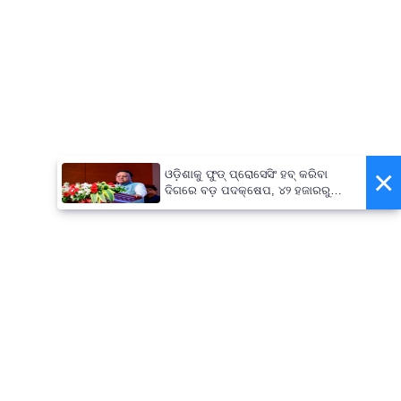
×
ଓଡ଼ିଶାକୁ ଫୁଡ୍ ପ୍ରୋସେସିଂ ହବ୍ କରିବା
ଦିଗରେ ବଡ଼ ପଦକ୍ଷେପ, ୪୨ ହଜାରରୁ
ଅଧିକ ନିଯୁକ୍ତି ସୁଯୋଗ