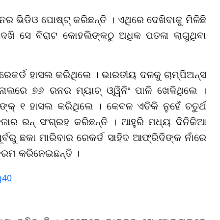
ର ଭିଡିଓ ପୋଷ୍ଟ୍ କରିଛନ୍ତି । ଏଥିରେ ଦେଖିବାକୁ ମିଳିଛି
େଖି ସେ ବିରାଟ କୋହଲିଙ୍କଠୁ ଅଧିକ ପତଳା ଲାଗୁଥିବା
 ରେକର୍ଡ ହାସଲ କରିଥିଲେ । ଭାରତୀୟ ଦଳକୁ ଚାମ୍ପିଅନ୍ସ
ାଲରେ ୭୬ ରନର ମ୍ୟାଚ୍ ଓ୍ୱିନିଂ ପାଳି ଖେଳିଥିଲେ ।
୍କ୍ ୧ ହାସଲ କରିଥିଲେ । କେବଳ ଏତିକି ନୁହେଁ ଚତୁର୍ଥ
ାର ରନ୍ ସଂଗ୍ରହ କରିଛନ୍ତି । ଆହୁରି ମଧ୍ୟ ଦିନିକିଆ
ୂର୍ବରୁ ଛକା ମାରିବାର ରେକର୍ଡ ସାହିଦ ଆଫ୍ରିଦିଙ୍କ ନାଁରେ
ିକ୍ରମ କରିନେଇଛନ୍ତି ।
g40