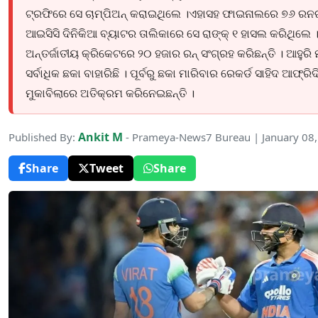
ଟ୍ରଫିରେ ସେ ଚାମ୍ପିଅନ୍ କରାଇଥିଲେ ।ଏହାସହ ଫାଇନାଲରେ ୭୬ ରନର ମ୍
ଆଇସିସି ଦିନିକିଆ ବ୍ୟାଟର ତାଲିକାରେ ସେ ରାଙ୍କ୍ ୧ ହାସଲ କରିଥିଲେ ।
ଅନ୍ତର୍ଜାତୀୟ କ୍ରିକେଟରେ ୨୦ ହଜାର ରନ୍ ସଂଗ୍ରହ କରିଛନ୍ତି । ଆହୁରି 
ସର୍ବାଧିକ ଛକା ବାହାରିଛି । ପୂର୍ବରୁ ଛକା ମାରିବାର ରେକର୍ଡ ସାହିଦ ଆଫ୍ରିଦ
ମୁକାବିଲାରେ ଅତିକ୍ରମ କରିନେଇଛନ୍ତି ।
Ankit M
Published By:
- Prameya-News7 Bureau | January 08
Share
Tweet
Share