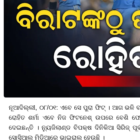
ନୂଆଦିଲ୍ଲୀ, ୦୮/୦୧: ଏବେ ସେ ପୁରା ଫିଟ୍ । ଆଗ ଭଳି ବ
ରୋହିତ ଶର୍ମା ଏବେ ନିଜ ଫିଟନେଶ୍ ଉପରେ ବେଶି ଫେ
ଦେଇଛନ୍ତି । ନ୍ୟୁଜିଲାଣ୍ଡ ବିପକ୍ଷ ଦିନିକିଆ ସିରିଜ୍ ପୂର
ସୋସିଆଲ ମିଡିଆରେ ଭାଇରାଲ ହେଉଛି ।