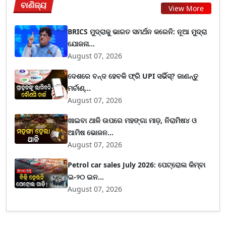
ବାଣିଜ୍ୟ
View More
BRICS ମୁଦ୍ରାକୁ ଭାରତ ସମର୍ଥନ କରେନି: ନୂଆ ମୁଦ୍ରା
ଯୋଜନା...
August 07, 2026
ଦେଶରେ ବନ୍ଦ ହେବକି ଫ୍ରି UPI ସର୍ଭିସ୍? ଜାଣନ୍ତୁ
ମର୍ଚାଣ୍...
August 07, 2026
ଖାଇବା ଥାଳି ଉପରେ ମହଙ୍ଗା ମାଡ଼, ନିରାମିଷ୪ ଓ
ଆମିଷ ଭୋଜନ...
August 07, 2026
Petrol car sales July 2026: ପେଟ୍ରୋଲ କିମ୍ବା
ଇ-୨୦ ଇନ...
August 07, 2026