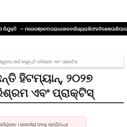
ଓ ନିଯୁକ୍ତି
ମନୋରଞ୍ଜନ
ଅପରାଧ
ଖେଳ
ବାଣିଜ୍ୟ
ରାଶିଫଳ
ବିଶେଷ
ପାଣିପାଗ
ିଶ୍ୱକପ୍ ପାଇଁ କରୁଛନ୍ତି ପରିଶ୍ରମ ଏବଂ ପ୍ରାକ୍ଟିସ୍
ନ୍ତି ହିଟମ୍ୟାନ୍, ୨୦୨୭
ିଶ୍ରମ ଏବଂ ପ୍ରାକ୍ଟିସ୍
 କରିଥିଲେ । ଭାରତୀୟ ଦଳକୁ ଚାମ୍ପିଅନ୍ସ