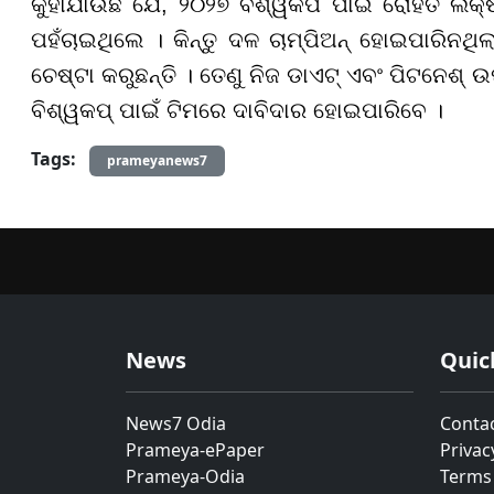
କୁହାଯାଉଛି ଯେ, ୨୦୨୭ ବିଶ୍ୱକପ ପାଇଁ ରୋହିତ ଲକ
ପହଁଚାଇଥିଲେ । କିନ୍ତୁ ଦଳ ଚାମ୍ପିଅନ୍ ହୋଇପାରିନଥିଲ
ଚେଷ୍ଟା କରୁଛନ୍ତି । ତେଣୁ ନିଜ ଡାଏଟ୍ ଏବଂ ପିଟନେଶ୍ 
ବିଶ୍ୱକପ୍ ପାଇଁ ଟିମରେ ଦାବିଦାର ହୋଇପାରିବେ ।
Tags:
prameyanews7
News
Quic
News7 Odia
Conta
Prameya-ePaper
Privac
Prameya-Odia
Terms