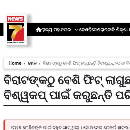
ରାଜ୍ୟ
ମହାନଗର
ଦେଶ
ବିଦେଶ
ରାଜନୀତି
ଶିକ୍ଷା 
Home
ଖେଳ
ବିରାଟଙ୍କଠୁ ବେଶି ଫିଟ୍ ଲାଗୁଛନ୍ତି ହିଟମ୍ୟାନ୍, ୨୦୨୭ ବ
ବିରାଟଙ୍କଠୁ ବେଶି ଫିଟ୍ ଲାଗୁଛ
ବିଶ୍ୱକପ୍ ପାଇଁ କରୁଛନ୍ତି ପର
୨୦୨୫ ରୋହିତଙ୍କ ପାଇଁ ବହୁତ ଖାସ୍ ଥିଲା । ସେ ଅନେକ ରେକର୍ଡ ହାସଲ