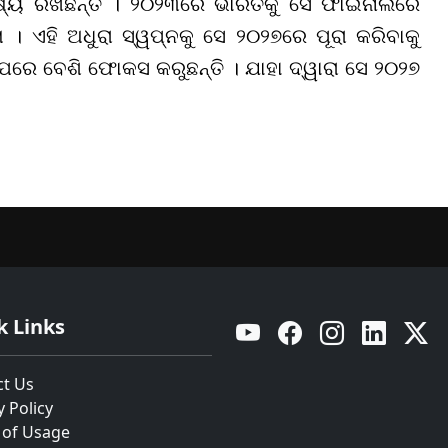
୍ଷ୍ୟ ରଖିଛନ୍ତି । ୨୦୨୩ରେ ଭାରତକୁ ସେ ଫାଇନାଲରେ
ା । ଏହି ଅଧୁରା ସ୍ୱପ୍ନକୁ ସେ ୨୦୨୭ରେ ପୂରା କରିବାକୁ
ଉପରେ ବେଶି ଫୋକସ କରୁଛନ୍ତି । ଯାହା ଦ୍ୱାରା ସେ ୨୦୨୭
k Links
YouTube
Facebook
Instagram
Linkedin
Twitt
ct Us
y Policy
 of Usage