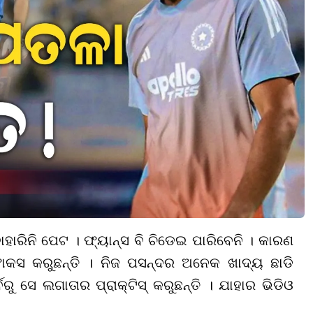
ାହାରିନି ପେଟ । ଫ୍ୟାନ୍ସ ବି ଚିଡେଇ ପାରିବେନି । କାରଣ
ାକସ କରୁଛନ୍ତି । ନିଜ ପସନ୍ଦର ଅନେକ ଖାଦ୍ୟ ଛାଡି
୍ବରୁ ସେ ଲଗାତାର ପ୍ରାକ୍ଟିସ୍ କରୁଛନ୍ତି । ଯାହାର ଭିଡିଓ