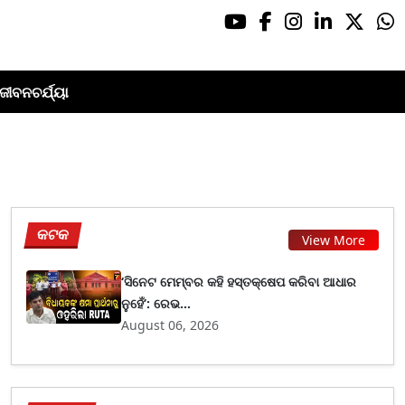
ଜୀବନଚର୍ଯ୍ୟା
କଟକ
View More
‘ସିନେଟ ମେମ୍ବର କହି ହସ୍ତକ୍ଷେପ କରିବା ଆଧାର
ନୁହେଁ’: ରେଭ...
August 06, 2026