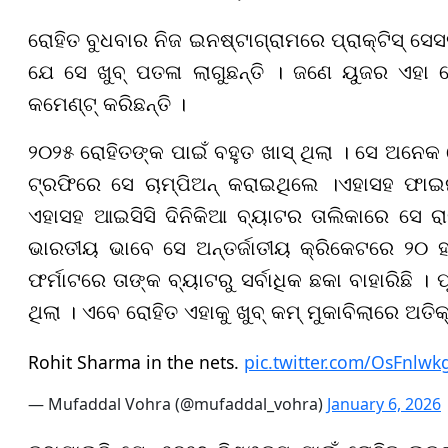
ରୋହିତ ବୁଧବାର ନିଜ ଇନଷ୍ଟାଗ୍ରାମରେ ପ୍ରାକ୍ଟିସ୍ ସେସନ
ଯେ ସେ ଖୁବ୍ ପତଳା ଲାଗୁଛନ୍ତି । ଜଣେ ୟୁଜର ଏହା ଦ
କମେଣ୍ଟ୍ କରିଛନ୍ତି ।
୨୦୨୫ ରୋହିତଙ୍କ ପାଇଁ ବହୁତ ଖାସ୍ ଥିଲା । ସେ ଅନେକ
ଟ୍ରଫିରେ ସେ ଚାମ୍ପିଅନ୍ କରାଇଥିଲେ ।ଏହାସହ ଫାଇନ
ଏହାସହ ଆଇସିସି ଦିନିକିଆ ବ୍ୟାଟର ତାଲିକାରେ ସେ ରାଙ
ଭାରତୀୟ ଭାବେ ସେ ଅନ୍ତର୍ଜାତୀୟ କ୍ରିକେଟରେ ୨୦ ହଜ
ଫର୍ମାଟରେ ତାଙ୍କ ବ୍ୟାଟରୁ ସର୍ବାଧିକ ଛକା ବାହାରିଛି । ପ
ଥିଲା । ଏବେ ରୋହିତ ଏହାକୁ ଖୁବ୍ କମ୍ ମୁକାବିଲାରେ ଅତ
Rohit Sharma in the nets.
pic.twitter.com/OsFnlwk
— Mufaddal Vohra (@mufaddal_vohra)
January 6, 2026