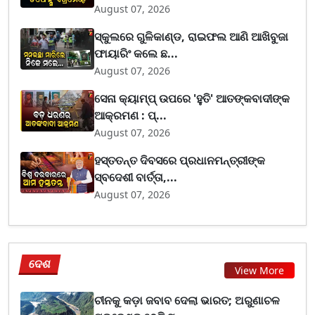
August 07, 2026
ସ୍କୁଲରେ ଗୁଳିକାଣ୍ଡ, ରାଇଫଲ ଆଣି ଆଖିବୁଜା
ଫାୟାରିଂ କଲେ ଛ...
August 07, 2026
ସେନା କ୍ୟାମ୍ପ୍ ଉପରେ 'ହୁତି' ଆତଙ୍କବାଦୀଙ୍କ
ଆକ୍ରମଣ : ପ୍...
August 07, 2026
ହସ୍ତତନ୍ତ ଦିବସରେ ପ୍ରଧାନମନ୍ତ୍ରୀଙ୍କ
ସ୍ବଦେଶୀ ବାର୍ତ୍ତା,...
August 07, 2026
ଦେଶ
View More
ଚୀନକୁ କଡ଼ା ଜବାବ ଦେଲା ଭାରତ; ଅରୁଣାଚଳ