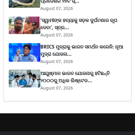
ପ୍ରଦେଶର ୨୭ଟି ସ୍...
August 07, 2026
'ସ୍ୱାମୀଙ୍କ ହତ୍ୟାକୁ ସଡ଼କ ଦୁର୍ଘଟଣାର ରୂପ
ଦେବା', ସ୍ତ୍ର...
August 07, 2026
BRICS ମୁଦ୍ରାକୁ ଭାରତ ସମର୍ଥନ କରେନି: ନୂଆ
ମୁଦ୍ରା ଯୋଜନା...
August 07, 2026
ଆୟୁଷ୍ମାନ ଭାରତ ଯୋଜନାରୁ ହଟିଛନ୍ତି
୨୦୦୦ରୁ ଅଧିକ ଲିଷ୍ଟେଡ...
August 07, 2026