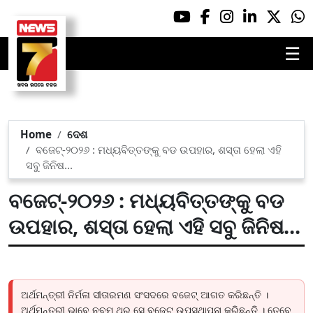
☰
Home
ଦେଶ
ବଜେଟ୍-୨୦୨୬ : ମଧ୍ୟବିତ୍ତଙ୍କୁ ବଡ ଉପହାର, ଶସ୍ତା ହେଲା ଏହି
ସବୁ ଜିନିଷ...
ବଜେଟ୍-୨୦୨୬ : ମଧ୍ୟବିତ୍ତଙ୍କୁ ବଡ
ଉପହାର, ଶସ୍ତା ହେଲା ଏହି ସବୁ ଜିନିଷ...
ଅର୍ଥମନ୍ତ୍ରୀ ନିର୍ମଳା ସୀତାରମଣ ସଂସଦରେ ବଜେଟ୍ ଆଗତ କରିଛନ୍ତି ।
ଅର୍ଥମନ୍ତ୍ରୀ ଭାବେ ନବମ ଥର ସେ ବଜେଟ୍ ଉପସ୍ଥାପନା କରିଛନ୍ତି । ତେବେ