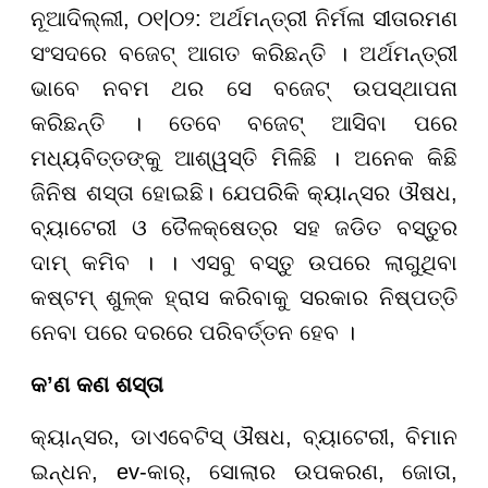
ନୂଆଦିଲ୍ଲୀ
, ୦୧|
୦
୨
: ଅର୍ଥମନ୍ତ୍ରୀ ନିର୍ମଳା ସୀତାରମଣ
ସଂସଦରେ ବଜେଟ୍ ଆଗତ କରିଛନ୍ତି । ଅର୍ଥମନ୍ତ୍ରୀ
ଭାବେ ନବମ ଥର ସେ ବଜେଟ୍ ଉପସ୍ଥାପନା
କରିଛନ୍ତି । ତେବେ ବଜେଟ୍ ଆସିବା ପରେ
ମଧ୍ୟବିତ୍ତଙ୍କୁ ଆଶ୍ୱସ୍ତି ମିଳିଛି । ଅନେକ କିଛି
ଜିନିଷ ଶସ୍ତା ହୋଇଛି। ଯେପରିକି କ୍ୟାନ୍ସର ଔଷଧ,
ବ୍ୟାଟେରୀ ଓ ତୈଳକ୍ଷେତ୍ର ସହ ଜଡିତ ବସ୍ତୁର
ଦାମ୍ କମିବ । । ଏସବୁ ବସ୍ତୁ ଉପରେ ଲାଗୁଥିବା
କଷ୍ଟମ୍ ଶୁଳ୍କ ହ୍ରାସ କରିବାକୁ ସରକାର ନିଷ୍ପତ୍ତି
ନେବା ପରେ ଦରରେ ପରିବର୍ତ୍ତନ ହେବ ।
କ
’
ଣ କଣ ଶସ୍ତା
କ୍ୟାନ୍ସର, ଡାଏବେଟିସ୍ ଔଷଧ, ବ୍ୟାଟେରୀ, ବିମାନ
ଇନ୍ଧନ,
ev-
କାର୍, ସୋଲାର ଉପକରଣ, ଜୋତା,