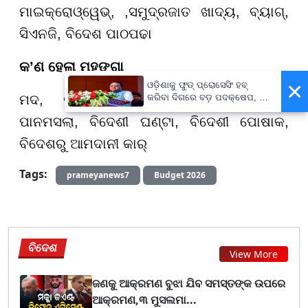
ମାଇକ୍ରୋଓ୍ୱେଭ୍, ,ସମୁଦ୍ରଜାତ ଖାଦ୍ୟ, ବ୍ୟାଗ୍,
ସିଏନଜି, ବିଦେଶ ପାଠପଢା
କ
’
ଣ ହେଲା ମହଙ୍ଗା
×
ଓଡ଼ିଶାକୁ ଫୁଡ୍ ପ୍ରୋସେସିଂ ହବ୍
​​​​​​​ମଦ, ଖଣିଜ ପଦାର୍ଥ, ସ୍କ୍ରାପ୍, ସିଗାରେଟ୍,
କରିବା ଦିଗରେ ବଡ଼ ପଦକ୍ଷେପ, ୪୨
ହଜାରରୁ ଅଧିକ ନିଯୁକ୍ତି ସୁଯୋଗ
ପାନମସଲା, ବିଦେଶୀ ଘଣ୍ଟା, ବିଦେଶୀ ପୋଷାକ,
ବିଦେଶରୁ ଆମଦାନୀ କାର୍
Tags:
prameyanews7
Budget 2026
ବିଦେଶ
View More
ଜଣକୁ ଆକ୍ରମଣ ବୁଝା ଯିବ ସମସ୍ତଙ୍କ ଉପରେ
ଆକ୍ରମଣ,୩ ମୁସଲମା...