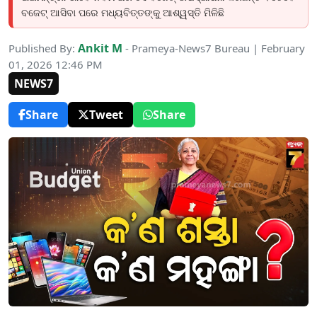
ବଜେଟ୍ ଆସିବା ପରେ ମଧ୍ୟବିତ୍ତଙ୍କୁ ଆଶ୍ୱସ୍ତି ମିଳିଛି
Ankit M
Published By:
- Prameya-News7 Bureau | February
01, 2026 12:46 PM
NEWS7
Share
Tweet
Share