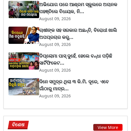
ଅଭିଯୋଗ ପରେ ଆଶ୍ରମ ସ୍କୁଲରେ ଅଚାନକ
ପହଞ୍ଚିଲେ ବିଧାୟକ, ନି...
August 09, 2026
ଚାଷୀଙ୍କ ସହ ସରକାର ଅଛନ୍ତି, ବିରୋଧୀ ଖାଲି
ଅପପ୍ରଚାର କରୁ...
August 09, 2026
ଡିପ୍ଲୋମା ପାସ୍ ଦୁହେଁ, ହେଲେ ବନ୍ଧା ପଡ଼ିଛି
ସାର୍ଟିଫିକେଟ...
August 09, 2026
ଦିନେ ସମୁଦ୍ର ଥିଲା ୩ କି.ମି. ଦୂରେ, ଏବେ
ଗାଁଠାରୁ ମାତ୍ର...
August 09, 2026
ବିଶେଷ
View More