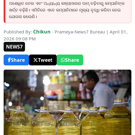
ଅଶୋଧିତ ତେଲ ଏବଂ ଅନ୍ୟାନ୍ୟ କଞ୍ଚାମାଲର ଦାମ୍ ବଢ଼ିବାରୁ କମ୍ପାନିଙ୍କ
ଖର୍ଚ୍ଚ ବଢ଼ିଛି। ଏମିତିରେ ଏବେ କମ୍ପାନିମାନେ ମୂଲ୍ୟ ବୃଦ୍ଧି କରିବା ନେଇ
ଯୋଜନା କଲେଣି।
Chikun
Published By:
- Prameya-News7 Bureau | April 01,
2026 09:08 PM
NEWS7
Share
Tweet
Share