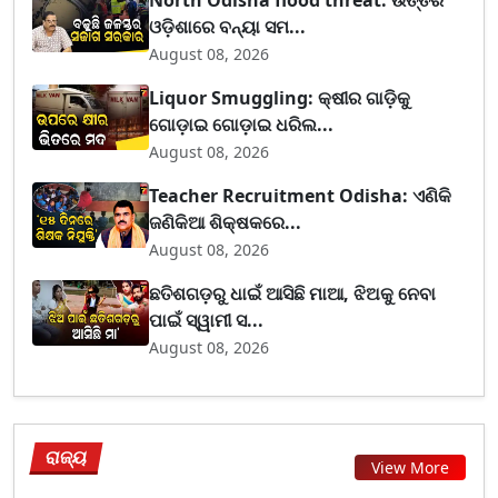
ଓଡ଼ିଶାରେ ବନ୍ୟା ସମ...
August 08, 2026
Liquor Smuggling: କ୍ଷୀର ଗାଡ଼ିକୁ
ଗୋଡ଼ାଇ ଗୋଡ଼ାଇ ଧରିଲ...
August 08, 2026
Teacher Recruitment Odisha: ଏଣିକି
ଜଣିକିଆ ଶିକ୍ଷକରେ...
August 08, 2026
ଛତିଶଗଡ଼ରୁ ଧାଇଁ ଆସିଛି ମାଆ, ଝିଅକୁ ନେବା
ପାଇଁ ସ୍ୱାମୀ ସ...
August 08, 2026
ରାଜ୍ୟ
View More