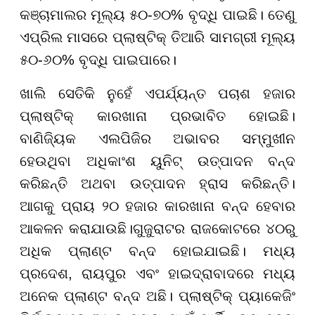
କଞ୍ଚାମାଲର ମୂଲ୍ୟ ୫୦-୭୦% ବୃଦ୍ଧି ପାଇଛି। ତେଣୁ
ଏପ୍ରିଲ ମାସରେ ପ୍ଲାଷ୍ଟିକ୍ ତିଆରି ସାମଗ୍ରୀ ମୂଲ୍ୟ
୫୦-୬୦% ବୃଦ୍ଧି ପାଇପାରେ।
ଖାଲି ସେତିକି ନୁହେଁ ଏପର୍ଯ୍ୟନ୍ତ ପଚାଶ ହଜାର
ପ୍ଲାଷ୍ଟିକ୍ କାରଖାନା ପ୍ରଭାବିତ ହୋଇଛି।
ବାଣିଜ୍ୟିକ ଏଲପିଜିର ଅଭାବର ସମ୍ମୁଖୀନ
ହେଉଥିବା ଅଧିକାଂଶ ୟୁନିଟ୍ ଉତ୍ପାଦନ ବନ୍ଦ
କରିଛନ୍ତି ଅଥବା ଉତ୍ପାଦନ ହ୍ରାସ କରିଛନ୍ତି।
ଆଗକୁ ପ୍ରାୟ ୨୦ ହଜାର କାରଖାନା ବନ୍ଦ ହେବାର
ଆକଳନ କରାଯାଉଛି।ଗୁଜୁରାଟର ରାଜକୋଟରେ ୪୦ରୁ
ଅଧିକ ପ୍ଲାଣ୍ଟ ବନ୍ଦ ହୋଇଯାଇଛି। ମଧ୍ୟ
ପ୍ରଦେଶ, ରାୟପୁର ଏବଂ ହାଇଦ୍ରାବାଦରେ ମଧ୍ୟ
ଅନେକ ପ୍ଲାଣ୍ଟ ବନ୍ଦ ଅଛି। ପ୍ଲାଷ୍ଟିକ୍ ପ୍ୟାକେଜିଂ