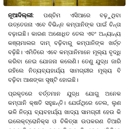
ନୂଆଦିଲ୍ଲୀ
: ପଶ୍ଚିମ ଏସିଆରେ ବଢ଼ୁଥିବା
ଉତ୍ତେଜନା ଏବେ ବିଭିନ୍ନ କମ୍ପାନିଙ୍କ ପାଇଁ ଚିନ୍ତା
ବଢ଼ାଇଛି। କାରଣ ଅଶୋଧିତ ତେଲ ଏବଂ ଅନ୍ୟାନ୍ୟ
କଞ୍ଚାମାଲର ଦାମ୍ ବଢ଼ିବାରୁ କମ୍ପାନିଙ୍କ ଖର୍ଚ୍ଚ
ବଢ଼ିଛି। ଏମିତିରେ ଏବେ କମ୍ପାନିମାନେ ମୂଲ୍ୟ ବୃଦ୍ଧି
କରିବା ନେଇ ଯୋଜନା କଲେଣି। ତେଣୁ ଯୁଦ୍ଧ ଜାରି
ରହିଲେ ନିତ୍ୟବ୍ୟହାର୍ଯ୍ୟ ସାମଗ୍ରୀର ମୂଲ୍ୟ ବି
ବଢ଼ିବା ଆଶଙ୍କା ସୃଷ୍ଟି ହୋଇଛି।
ପ୍ରକୃତରେ ବର୍ତ୍ତମାନ ଯୁଦ୍ଧ ଯୋଗୁ ଅନେକ
କମ୍ପାନି କ୍ଷତି ସହୁଛନ୍ତି। ଯେଉଁଥିରେ ତେଲ, ଲୁଣ
ଭଳି ନିତ୍ୟ ବ୍ୟବହାର୍ଯ୍ୟ ଖାଦ୍ୟ ସାମଗ୍ରୀ ହେଉ କି
ଇଲେକ୍ଟ୍ରୋନିକ୍ସ ଓ ଚିକିତ୍ସା ଉପକରଣ ତିଆରି