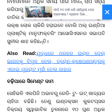
ନିର୍ମାତାମାନେ ଅଧିକ ସମୟ ପାଇଁ ମାର୍ଜିନ୍ ଚାପ ସହ୍ୟ
×
କରିପାରୁ ନାହାଁନ୍ତି। ଅନେକ ୟୁନିଟ୍ ପୁରୁଣା ଅର୍ଡର
ଦୀର୍ଘ ୧୦ ବର୍ଷ ଧରି ଚାଲିଥିଲା ଦେହ
ବ୍ୟବସାୟ ! ଗ୍ରାହକ ପିଛା
ବାତିଲ କରିଛନ୍ତି। ସ୍ଥିତି ଆହୁରି ଖରାପ ହେଲା ୨ରୁ ୩
ନିଆଯାଉଥିଲା ଅତିରିକ୍ତ ୫୦୦
ଟଙ୍କା !
ଲକ୍ଷ ଲୋକ ଚାକିରି ହରାଇବେ ବୋଲି ଅଲ୍ ଇଣ୍ଡିଆ
ପ୍ଲାଷ୍ଟିକ୍ ମାନୁଫାକ୍ଚରିଂ ଆସୋସିଏସନର ସଭାପତି
ସୁନୀଲ ଶାହ କହିଛନ୍ତି।
Also Read:
ଯୁଦ୍ଧରେ ଥରହର ଇରାନ ଦେଲା
ଭାରତକୁ ବିପୁଳ ତେଲ, ଡ୍ରୋନ-କ୍ଷେପଣାସ୍ତ୍ରକୁ
ଏଡାଇ ଗୁଜରାଟ ମୁହାଁ ତେଲ ଜାହାଜ
ବଢ଼ିପାରେ ସିମେଣ୍ଟ ଦାମ
ସେହିଭଳି ଏଲପିଜି ଅଭାବରୁ ରେଡି- ଟୁ- ଇଟ୍ ଖାଦ୍ୟର
ଚାହିଦା ବଢିଛି। ତେଣୁ ଇଣ୍ଡକ୍ସନ କୁକଟପ୍ସର
ବିକ୍ରୟ ସ୍ୱାଭାବିକ ତୁଳନାରେ ୧୦ ଗୁଣ ଅଧିକ