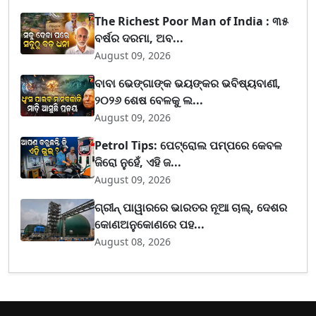
The Richest Poor Man of India : ୩୫
ବର୍ଷର ଦରମା, ଅବ...
August 09, 2026
ବାବା ଭେଙ୍ଗାଙ୍କ ଭୟଙ୍କର ଭବିଷ୍ୟବାଣୀ,
୨୦୨୬ ଶେଷ ବେଳକୁ ଲ...
August 09, 2026
Petrol Tips: ପେଟ୍ରୋଲ ପମ୍ପରେ କେବଳ
ଜିରୋ ନୁହେଁ, ଏହି ଜ...
August 09, 2026
ଗ୍ରୀନ୍ ପାୱାରରେ ଭାରତର ନୂଆ ଚାଲ୍, ଦେଶର
କୋଣଅନୁକୋଣରେ ପହ...
August 08, 2026