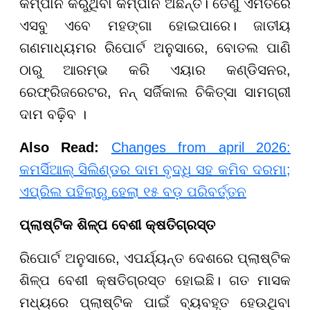
କମ୍ପାନି କରୁଥିବା କମ୍ପାନି ଅଛନ୍ତି। ତେଣୁ ଏମିତିରେ
ଏସବୁ ଏବେ ମହଙ୍ଗା ହୋଇପାରେ। ଜାତୀୟ
ଗଣମାଧ୍ୟମର ରିପୋର୍ଟ ଅନୁସାରେ, ବୋତଲ ପାଣି
ଠାରୁ ଆରମ୍ଭ କରି ଏୟାର କଣ୍ଡିସନର,
ରେଫ୍ରିଜରେଟର, ନନ୍‌ ସର୍ଜିକାଲ ଚିକିତ୍ସା ସାମଗ୍ରୀ
ଦାମ ବଢ଼ିବ ।
Also Read:
Changes from april 2026:
କମର୍ସିଆଲ୍ ସିଲିଣ୍ଡର ଦାମ ବୃଦ୍ଧି ସହ କମିବ ଦରମା;
ଏପ୍ରିଲ ପହିଲାରୁ ହେଲା ୧୫ ବଡ଼ ପରିବର୍ତ୍ତନ
ପ୍ଲାଷ୍ଟିକ ଶିଳ୍ପ ବେଶୀ କ୍ଷତିଗ୍ରସ୍ତ
ରିପୋର୍ଟ ଅନୁସାରେ, ଏପର୍ଯ୍ୟନ୍ତ ଦେଶରେ ପ୍ଲାଷ୍ଟିକ
ଶିଳ୍ପ ବେଶୀ କ୍ଷତିଗ୍ରସ୍ତ ହୋଇଛି। ଗତ ମାସକ
ମଧ୍ୟରେ ପ୍ଲାଷ୍ଟିକ ପାଇଁ ବ୍ୟବହୃତ ହେଉଥିବା