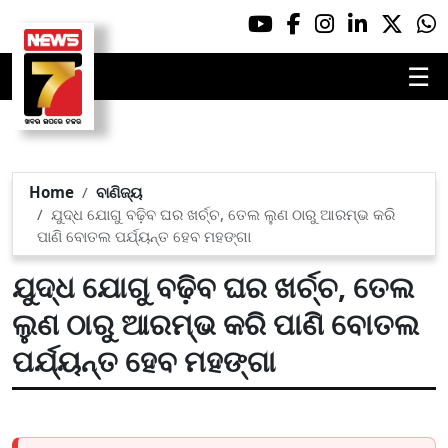
☰
Home
ବାଣିଜ୍ୟ
ଯୁଦ୍ଧ ଯୋଗୁ ବଢ଼ିବ ଘର ଖର୍ଚ୍ଚ, ତେଲ ଲୁଣ ଠାରୁ ଆରମ୍ଭ କରି
ପାଣି ବୋତଲ ପର୍ଯ୍ୟନ୍ତ ହେବ ମହଙ୍ଗା
ଯୁଦ୍ଧ ଯୋଗୁ ବଢ଼ିବ ଘର ଖର୍ଚ୍ଚ, ତେଲ
ଲୁଣ ଠାରୁ ଆରମ୍ଭ କରି ପାଣି ବୋତଲ
ପର୍ଯ୍ୟନ୍ତ ହେବ ମହଙ୍ଗା