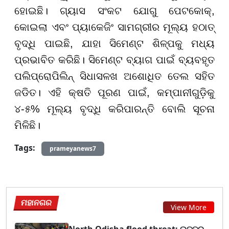
ହୋଇଛି। ଗ୍ୟାସ ସଂକଟ ଯୋଗୁ ପେଟକୋକ୍,
କୋଇଲା ଏବଂ ପ୍ୟାକେଜିଂ ସାମଗ୍ରୀର ମୂଲ୍ୟ ହଠାତ୍
ବୃଦ୍ଧି ପାଇଛି, ଯାହା ସିମେଣ୍ଟ ଶିଳ୍ପକୁ ମଧ୍ୟ
ପ୍ରଭାବିତ କରିଛି। ସିମେଣ୍ଟ ବ୍ୟାଗ ପାଇଁ ବ୍ୟବହୃତ
ପଲିପ୍ରୋପିଲିନ୍ ସିଧାସଳଖ ଅଶୋଧିତ ତେଲ ସହିତ
ଜଡିତ। ଏହି କ୍ଷତି ପୂରଣ ପାଇଁ, କମ୍ପାନୀଗୁଡ଼ିକୁ
୪-୫% ମୂଲ୍ୟ ବୃଦ୍ଧି କରିପାରନ୍ତି ବୋଲି ସୂଚନା
ମିଳିଛି।
Tags:
prameyanews7
ମହାନଗର
View More
North Odisha flood threat: ଉତ୍ତର