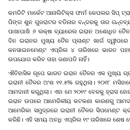
କମଡିଟି ମାର୍କେଟ ଆନାଲିଟିକ୍ସ ଫାର୍ମ କେପଲର ସିପ୍ ଟ୍ର
ପିଙ୍ଗ ଶୁନ ଗୁଜରାଟର ବଡିନାର ବନ୍ଦରକୁ ତାର ଗନ୍ତବ୍
ପାଖାପାଖି ୬ ଲକ୍ଷ ବ୍ୟାରେଲ ଇରାନ ଅଶୋଧିତ ତୈଳ ଥିବ
ଦିନ ଇରାନର ମୁଖ୍ୟ ତୈଳ ପ୍ଲାଣ୍ଟ ଖାର୍ଗ ଦ୍ୱୀପରେ 
କନସାଇନମେଣ୍ଟ ଏପ୍ରିଲ ୪ ତାରିଖରେ ଭାରତ ପହଞ୍
ଉପଯୋଗ କରିବ ତାହା ଜଣାପଡି ନାହିଁ।
ଐତିହାସିକ ରୂପେ ଭାରତ ଇରାନ ତୈଳର ଏକ ମୁଖ୍ୟ 
ଇରାନୀ ତୈଳର ଅଂଶ ୧୧.୫% ରହୁଥିଲା। ୨୦୧୮ ମସିହା
ଆମଦାନୀ କରୁଥିଲା। ଏହା ମେ ୨୦୧୯ ବେଳକୁ ହ୍ରାସ ହୋ
ଇରାନ ଉପରେ ଆମେରିକୀୟ କଟକଣା କାରଣରୁ ଆମଦାନୀ 
ଆମେରିକା ସମୁଦ୍ରରେ ଇରାନୀ ତୈଳର ସିପମେଣ୍ଟ କ୍
କରିଛି। ଏହି ସମୟ ଅବଧି ଏପ୍ରିଲ ୧୯ ତାରିଖରେ ଶେଷ 