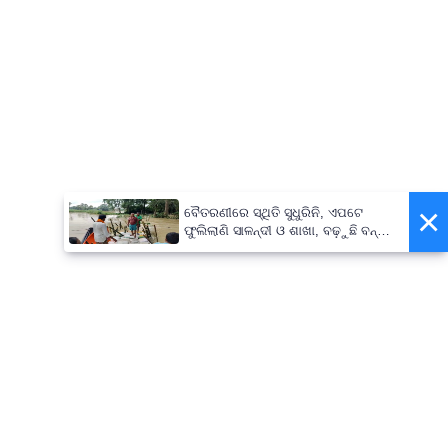
×
ବୈତରଣୀରେ ସ୍ଥିତି ସୁଧୁରିନି, ଏପଟେ
ଫୁଲିଲାଣି ସାଳନ୍ଦୀ ଓ ଶାଖା, ବଢ଼ୁଛି ବନ୍ୟା
ଭୟ