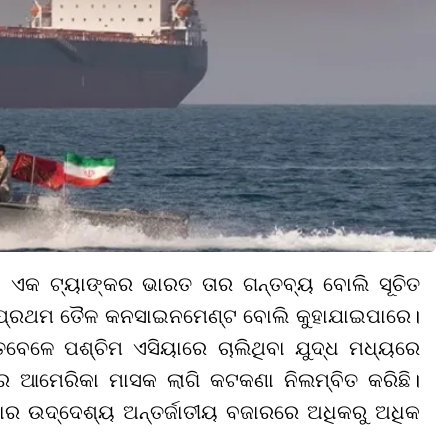
 ଏକ ଟ୍ୟାଙ୍କର ଭାରତ ତାର ଗନ୍ତବ୍ୟ ବୋଲି ସୂଚିତ
ା ପ୍ରଥମ ତୈଳ କନସାଇନମେଣ୍ଟ ବୋଲି କୁହାଯାଇପାରେ।
ବେଳେ ପଶ୍ଚିମ ଏସିୟାରେ ଚାଲିଥିବା ଯୁଦ୍ଧ ମଧ୍ୟରେ
 ଆମେରିକା ମାସକ ଲାଗି କଟକଣା ନିଲମ୍ବିତ କରିଛି।
ର ଉଦ୍ଦେଶ୍ୟ ଅନ୍ତର୍ଜାତୀୟ ବଜାରରେ ଅଧିକରୁ ଅଧିକ