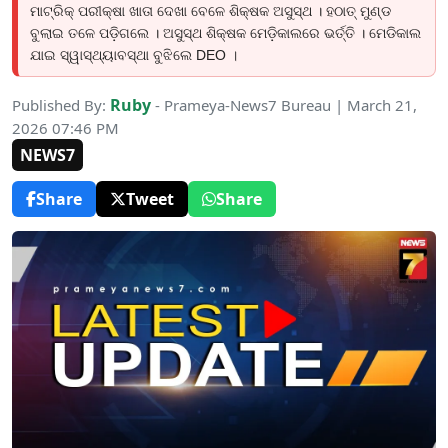
ମାଟ୍ରିକ୍ ପରୀକ୍ଷା ଖାତା ଦେଖା ବେଳେ ଶିକ୍ଷକ ଅସୁସ୍ଥ । ହଠାତ୍ ମୁଣ୍ଡ
ବୁଲାଇ ତଳେ ପଡ଼ିଗଲେ । ଅସୁସ୍ଥ ଶିକ୍ଷକ ମେଡ଼ିକାଲରେ ଭର୍ତ୍ତି । ମେଡିକାଲ
ଯାଇ ସ୍ୱାସ୍ଥ୍ୟାବସ୍ଥା ବୁଝିଲେ DEO ।
Ruby
Published By:
- Prameya-News7 Bureau | March 21,
2026 07:46 PM
NEWS7
Share
Tweet
Share