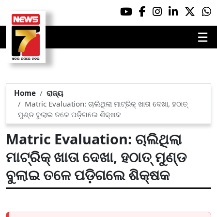
☰
Home
ରାଜ୍ୟ
Matric Evaluation: ଚାଲିଥିଲା ମାଟ୍ରିକ୍ ଖାତା ଦେଖା, ହଠାତ୍
ମୁଣ୍ଡ ବୁଲାଇ ତଳେ ପଡ଼ିଗଲେ ଶିକ୍ଷକ
Matric Evaluation: ଚାଲିଥିଲା
ମାଟ୍ରିକ୍ ଖାତା ଦେଖା, ହଠାତ୍ ମୁଣ୍ଡ
ବୁଲାଇ ତଳେ ପଡ଼ିଗଲେ ଶିକ୍ଷକ