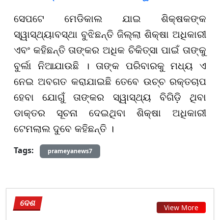
ସେପଟେ ମେଡିକାଲ ଯାଇ ଶିକ୍ଷକଙ୍କ
ସ୍ୱାସ୍ଥ୍ୟାବସ୍ଥା ବୁଝିଛନ୍ତି ଜିଲ୍ଲା ଶିକ୍ଷା ଅଧିକାରୀ
ଏବଂ କହିଛନ୍ତି ତାଙ୍କର ଅଧିକ ଚିକିତ୍ସା ପାଇଁ ତାଙ୍କୁ
ବୁର୍ଲା ନିଆଯାଉଛି । ତାଙ୍କ ପରିବାରକୁ ମଧ୍ୟ ଏ
ନେଇ ଅବଗତ କରାଯାଇଛି ତେବେ ଉଚ୍ଚ ରକ୍ତଚାପ
ହେବା ଯୋଗୁଁ ତାଙ୍କର ସ୍ୱାସ୍ଥ୍ୟ ବିଗିଡ଼ି ଥିବା
ଡାକ୍ତର ସୂଚନା ଦେଇଥିବା ଶିକ୍ଷା ଅଧିକାରୀ
ଟେମଲାଲ ଦୁବେ କହିଛନ୍ତି ।
Tags:
prameyanews7
ଦେଶ
View More