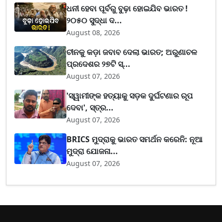
ଧନୀ ହେବା ପୂର୍ବରୁ ବୁଢ଼ା ହୋଇଯିବ ଭାରତ !
୨୦୫୦ ସୁଦ୍ଧା ଦ...
August 08, 2026
ଚୀନକୁ କଡ଼ା ଜବାବ ଦେଲା ଭାରତ; ଅରୁଣାଚଳ
ପ୍ରଦେଶର ୨୭ଟି ସ୍...
August 07, 2026
'ସ୍ୱାମୀଙ୍କ ହତ୍ୟାକୁ ସଡ଼କ ଦୁର୍ଘଟଣାର ରୂପ
ଦେବା', ସ୍ତ୍ର...
August 07, 2026
BRICS ମୁଦ୍ରାକୁ ଭାରତ ସମର୍ଥନ କରେନି: ନୂଆ
ମୁଦ୍ରା ଯୋଜନା...
August 07, 2026