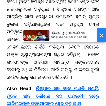
ଦେଖା ଡ୍ୟୁଟି ବୌଦ୍ଧ ସହର ସ୍ଥିତ ଯୋଗୀନ୍ଦ୍ର ଦେବ
ହାଇସ୍କୁଲରେ ପଡ଼ିଥିଲା । ଶିକ୍ଷକ ଜଣଙ୍କ ଆଜି
ମାଟ୍ରିକ୍ ଖାତା ଦେଖୁଥିବା ସମୟରେ ହଠାତ୍ ମୁଣ୍ଡ
ବୁଲାଇ ପଡ଼ିଯାଇଥିଲେ ଏବଂ ଅସୁସ୍ଥ ହୋଇ
ପଡ଼ିଥିଲେ । ନିକଟରେ ଥିବା ସହକର୍ମୀ ମାନେ ସଙ୍ଗେ
×
ଓଡ଼ିଶାକୁ ଫୁଡ୍ ପ୍ରୋସେସିଂ ହବ୍
କରିବା ଦିଗରେ ବଡ଼ ପଦକ୍ଷେପ, ୪୨
ସଙ୍ଗେ ଆମ୍ବୁଲାନ୍ସରେ ନେଇ ତାଙ୍କୁ ବୌଦ୍ଧ
ହଜାରରୁ ଅଧିକ ନିଯୁକ୍ତି ସୁଯୋଗ
ମେଡିକାଲରେ ଭର୍ତ୍ତି କରିଥିବା ବେଳେ ସେଠାରେ
ତାଙ୍କ ସ୍ୱାସ୍ଥ୍ୟାବସ୍ଥା ସ୍ଥିର ରହିଥିଲା । ତେବେ
ଶିକ୍ଷକଙ୍କ ଅବସ୍ଥା ସାମାନ୍ୟ ସଙ୍କଟାପନ୍ନ
ହେବାରୁ ଅଧିକ ଚିକିତ୍ସା ପାଇଁ ତାଙ୍କୁ ଡାକ୍ତର ବୁର୍ଲା
ମେଡିକାଲକୁ ସ୍ଥାନାନ୍ତର କରିଛନ୍ତି ।
Also Read:
ନିଷ୍ଠାର ସହ ହେବ ଗଣତି ମଣତି,
ନୂତନ ଜ୍ଞାନ କୌଶଳ ସହ ଅନୁଭବୀ ରତ୍ନ
କାରିଗରଙ୍କ ସହଯୋଗରେ ହେବ ସବୁ କାମ