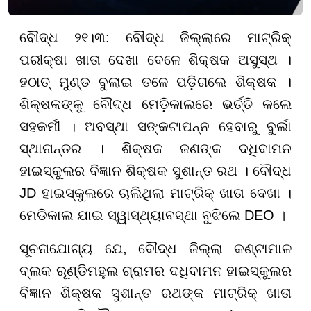
ବୌଦ୍ଧ ୨୧।୩: ବୌଦ୍ଧ ଜିଲ୍ଲାରେ ମାଟ୍ରିକ୍
ପରୀକ୍ଷା ଖାତା ଦେଖା ବେଳେ ଶିକ୍ଷକ ଅସୁସ୍ଥ ।
ହଠାତ୍ ମୁଣ୍ଡ ବୁଲାଇ ତଳେ ପଡ଼ିଗଲେ ଶିକ୍ଷକ ।
ଶିକ୍ଷକଙ୍କୁ ବୌଦ୍ଧ ମେଡ଼ିକାଲରେ ଭର୍ତ୍ତି କଲେ
ସହକର୍ମୀ । ଅବସ୍ଥା ସଙ୍କଟାପନ୍ନ ହେବାରୁ ବୁର୍ଲା
ସ୍ଥାନାନ୍ତର । ଶିକ୍ଷକ ଜଣଙ୍କ ଦଧିବାମନ
ହାଇସ୍କୁଲର ବିଜ୍ଞାନ ଶିକ୍ଷକ ସୁଶାନ୍ତ ରଥ । ବୌଦ୍ଧ
JD ହାଇସ୍କୁଲରେ ଚାଲିଥିଲା ମାଟ୍ରିକ୍ ଖାତା ଦେଖା ।
ମେଡିକାଲ ଯାଇ ସ୍ୱାସ୍ଥ୍ୟାବସ୍ଥା ବୁଝିଲେ DEO ।
ସୂଚନାଯୋଗ୍ୟ ଯେ, ବୌଦ୍ଧ ଜିଲ୍ଲା କଣ୍ଟାମାଳ
ବ୍ଲକ ରୂଣ୍ଡିମହୁଲ ଗ୍ରାମର ଦଧିବାମନ ହାଇସ୍କୁଲର
ବିଜ୍ଞାନ ଶିକ୍ଷକ ସୁଶାନ୍ତ ରଥଙ୍କ ମାଟ୍ରିକ୍ ଖାତା