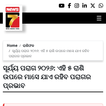
☰
Home
ରାଶିଫଳ
ସୂର୍ଯ୍ୟ ପରାଗ ୨୦୨୬: ଏହି ୫ ରାଶି ଉପରେ ମାସେ ଯାଏ ରହିବ
ପରାଗର ପ୍ରଭାବ
ସୂର୍ଯ୍ୟ ପରାଗ ୨୦୨୬: ଏହି ୫ ରାଶି
ଉପରେ ମାସେ ଯାଏ ରହିବ ପରାଗର
ପ୍ରଭାବ