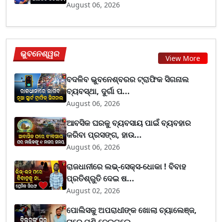
August 06, 2026
ଭୁବନେଶ୍ୱର
View More
ବଦଳିବ ଭୁବନେଶ୍ବରର ଟ୍ରାଫିକ ସିଗନାଲ
ବ୍ୟବସ୍ଥା, ଦୁର୍ଗା ପ...
August 06, 2026
ଆବସିକ ଘରକୁ ବ୍ୟବସାୟ ପାଇଁ ବ୍ୟବହାର
କରିବା ପ୍ରସଙ୍ଗ, ହାଉ...
August 06, 2026
ରାଜଧାନୀରେ ଲଭ୍-ସେକ୍ସ-ଧୋକା ! ବିବାହ
ପ୍ରତିଶ୍ରୁତି ଦେଇ ଷ...
August 02, 2026
ପୋଲିସକୁ ଅପରାଧୀଙ୍କ ଖୋଲା ଚ୍ୟାଲେଞ୍ଜ,
ଘରେ ପଶି ନେଇଗଲେ...