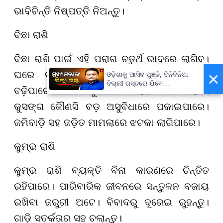
ଭାବିଚିନ୍ତି ନିଷ୍ପତ୍ତି ନିଅନ୍ତୁ।
ବିଛା ରାଶି
ବିଛା ରାଶି ପାଇଁ ଏହି ପରାଗ ଚତୁର୍ଥ ଭାବରେ ଲାଗିବ।
×
ଘରେ ବରିଷ୍ଠଙ୍କ ସ୍ବାସ୍ଥ୍ୟାକୁ ନେଇ ଚିନ୍ତା
ଓଡ଼ିଶାକୁ ଆସିବ ପୁଞ୍ଜି, ତିନିଦିନିଆ
ଦିଲ୍ଲୀ ଗସ୍ତରେ ଯିବେ
ବଢ଼ିପାରେ। ନିବେଶରୁ ବିରତ ରହିବା ଭଲ ରହିବ।
ମୁଖ୍ୟମନ୍ତ୍ରୀ ମୋହନ ମାଝୀ
କୁସଙ୍ଗ କୌଣସି ବଡ଼ ଅସୁବିଧାରେ ପକାଇପାରେ।
ଜମିବାଡ଼ି ସହ ଜଡ଼ିତ ମାମଲାରେ ଝଟକା ଲାଗିପାରେ।
କୁମ୍ଭ ରାଶି
କୁମ୍ଭ ରାଶି ବ୍ୟକ୍ତି ବିନା କାରଣରେ ଚିନ୍ତିତ
ରହିପାରେ। ପାରିବାରିକ ଜୀବନରେ ସନ୍ତୁଳନ ବଜାୟ
ରଖିବା ଜରୁରୀ ଅଟେ। ବିବାଦରୁ ଦୂରେଇ ରୁହନ୍ତୁ।
ଗାଡ଼ି ସତର୍କତାର ସହ ଚଲାନ୍ତୁ।