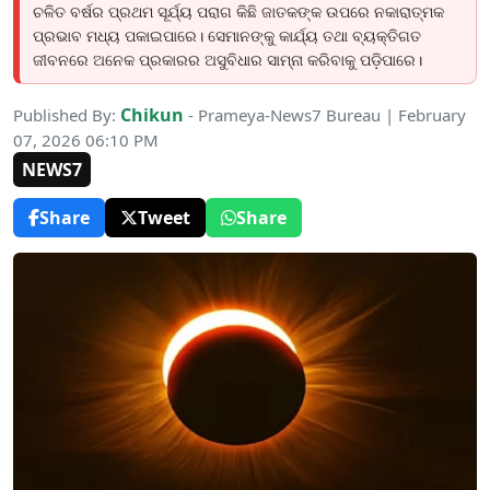
ଚଳିତ ବର୍ଷର ପ୍ରଥମ ସୂର୍ଯ୍ୟ ପରାଗ କିଛି ଜାତକଙ୍କ ଉପରେ ନକାରାତ୍ମକ
ପ୍ରଭାବ ମଧ୍ୟ ପକାଇପାରେ। ସେମାନଙ୍କୁ କାର୍ଯ୍ୟ ତଥା ବ୍ୟକ୍ତିଗତ
ଜୀବନରେ ଅନେକ ପ୍ରକାରର ଅସୁବିଧାର ସାମ୍ନା କରିବାକୁ ପଡ଼ିପାରେ।
Chikun
Published By:
- Prameya-News7 Bureau | February
07, 2026 06:10 PM
NEWS7
Share
Tweet
Share