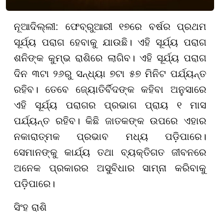
ନୂଆଦିଲ୍ଲୀ: ଫେବ୍ରୁଆରୀ ୧୭ରେ ବର୍ଷର ପ୍ରଥମ
ସୂର୍ଯ୍ୟ ପରାଗ ହେବାକୁ ଯାଉଛି। ଏହି ସୂର୍ଯ୍ୟ ପରାଗ
ଶନିଙ୍କ କୁମ୍ଭ ରାଶିରେ ଲାଗିବ। ଏହି ସୂର୍ଯ୍ୟ ପରାଗ
ଦିନ ୩ଟା ୨୬ରୁ ସନ୍ଧ୍ୟା ୭ଟା ୫୭ ମିନିଟ ପର୍ଯ୍ୟନ୍ତ
ରହିବ। ତେବେ ଜ୍ୟୋତିର୍ବିଦଙ୍କ କହିବା ଅନୁସାରେ
ଏହି ସୂର୍ଯ୍ୟ ପରାଗର ପ୍ରଭାଗ ପ୍ରାୟ ୧ ମାସ
ପର୍ଯ୍ୟନ୍ତ ରହିବ। କିଛି ଜାତକଙ୍କ ଉପରେ ଏହାର
ନକାରାତ୍ମକ ପ୍ରଭାବ ମଧ୍ୟ ପଡ଼ିପାରେ।
ସେମାନଙ୍କୁ କାର୍ଯ୍ୟ ତଥା ବ୍ୟକ୍ତିଗତ ଜୀବନରେ
ଅନେକ ପ୍ରକାରର ଅସୁବିଧାର ସାମ୍ନା କରିବାକୁ
ପଡ଼ିପାରେ।
ସିଂହ ରାଶି