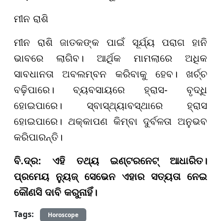
ମୀନ ରାଶି
ମୀନ ରାଶି ଜାତକଙ୍କ ପାଇଁ ସୂର୍ଯ୍ୟ ପରାଗ ହାନି
ଭାବରେ ଲାଗିବ। ଆର୍ଥିକ ମାମଲାରେ ଅଧିକ
ସାବଧାନତା ଅବଲମ୍ବନ କରିବାକୁ ହେବ। ଖର୍ଚ୍ଚ
ବଢ଼ିପାରେ। ବ୍ୟବସାୟରେ ହ୍ରାସ- ବୃଦ୍ଧି
ହୋଇପାରେ। ସ୍ବାସ୍ଥ୍ୟାବସ୍ଥାରେ ହ୍ରାସ
ହୋଇପାରେ। ଥକ୍କାପଣ କିମ୍ବା ଦୁର୍ବଳତା ଅନୁଭବ
କରିପାରନ୍ତି।
ବି.ଦ୍ର: ଏହି ତଥ୍ୟ ଇଣ୍ଟରନେଟ୍‌ ଆଧାରିତ।
ପ୍ରମେୟ ନ୍ୟୁଜ୍ ସେଭେନ ଏହାର ସତ୍ୟତା ନେଇ
କୌଣସି ଦାବି କରୁନାହିଁ।
Tags:
Horoscope