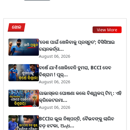
ଖେଳ
View More
‘ଦେଶ ପାଇଁ ଖେଳିବାକୁ ପ୍ରସ୍ତୁତ’; ବିସିସିଆଇ
ଚୟନକର୍ତ୍ତା...
August 06, 2026
ବର୍ଷେ ଯାଏଁ ଖେଳିବେନି ବୁମରା, BCCI ଦେବ
ବିଶ୍ରାମ ! ପୂର୍...
August 06, 2026
ଗାଭାସ୍କର ଘୋଷଣା କଲେ ବିଶ୍ୱକପ୍ ଟିମ୍ : ଏହି
କ୍ରିକେଟରମା...
August 06, 2026
BCCIର ଭୁଲ ନିଷ୍ପତ୍ତି, ବୈଭବଙ୍କୁ ଲାଗିବ
ବଡ଼ ଝଟକା, ଅନ୍ଧ...