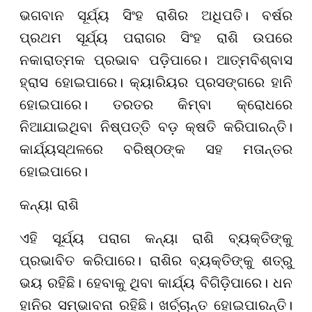
ଭଗବାନ ସୂର୍ଯ୍ୟ ସିଂହ ରାଶିର ଅଧିପତି। ବର୍ଷର
ପ୍ରଥମ ସୂର୍ଯ୍ୟ ପରାଗର ସିଂହ ରାଶି ଉପରେ
ନକାରାତ୍ମକ ପ୍ରଭାବ ପଡ଼ିପାରେ। ଆତ୍ମବିଶ୍ବାସ
ହ୍ରାସ ହୋଇପାରେ। କ୍ୟାରିୟର ପ୍ରସଙ୍ଗରେ ହାନି
ହୋଇପାରେ। ତରତର କିମ୍ବା କ୍ରୋଧରେ
ନିଆଯାଇଥିବା ନିଷ୍ପତ୍ତି ବଡ଼ କ୍ଷତି କରିପାରନ୍ତି।
କାର୍ଯ୍ୟସ୍ଥଳରେ ବରିଷ୍ଠଙ୍କ ସହ ମତାନ୍ତର
ହୋଇପାରେ।
କନ୍ୟା ରାଶି
ଏହି ସୂର୍ଯ୍ୟ ପରାଗ କନ୍ୟା ରାଶି ବ୍ୟକ୍ତିଙ୍କୁ
ପ୍ରଭାବିତ କରିପାରେ। ରାଶିର ବ୍ୟକ୍ତିଙ୍କୁ ଶତ୍ରୁ
ଭୟ ରହିଛି। ହେବାକୁ ଥିବା କାର୍ଯ୍ୟ ବିଗିଡ଼ିପାରେ। ଧନ
ହାନିର ସମ୍ଭାବନା ରହିଛି। ଖର୍ଚ୍ଚାନ୍ତ ହୋଇପାରନ୍ତି।