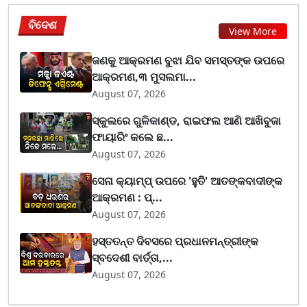
ବିଦେଶ
View More
ଜଣକୁ ଆକ୍ରମଣ ବୁଝା ଯିବ ସମସ୍ତଙ୍କ ଉପରେ
ଆକ୍ରମଣ,୩ ମୁସଲମା...
August 07, 2026
ସ୍କୁଲରେ ଗୁଳିକାଣ୍ଡ, ରାଇଫଲ ଆଣି ଆଖିବୁଜା
ଫାୟାରିଂ କଲେ ଛ...
August 07, 2026
ସେନା କ୍ୟାମ୍ପ୍ ଉପରେ 'ହୁତି' ଆତଙ୍କବାଦୀଙ୍କ
ଆକ୍ରମଣ : ପ୍...
August 07, 2026
ହସ୍ତତନ୍ତ ଦିବସରେ ପ୍ରଧାନମନ୍ତ୍ରୀଙ୍କ
ସ୍ବଦେଶୀ ବାର୍ତ୍ତା,...
August 07, 2026