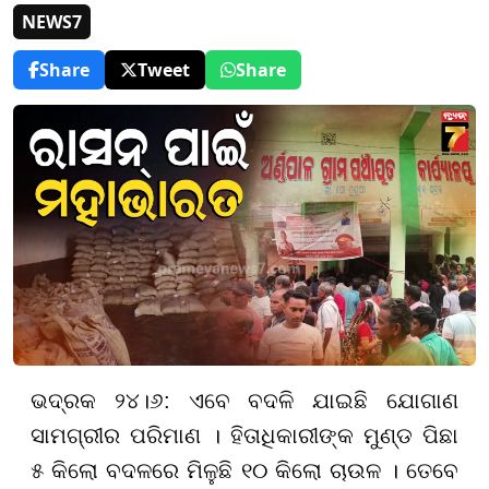
NEWS7
Share
Tweet
Share
ଭଦ୍ରକ ୨୪।୬: ଏବେ ବଦଳି ଯାଇଛି ଯୋଗାଣ
ସାମଗ୍ରୀର ପରିମାଣ । ହିତାଧିକାରୀଙ୍କ ମୁଣ୍ଡ ପିଛା
୫ କିଲୋ ବଦଳରେ ମିଳୁଛି ୧୦ କିଲୋ ଚାଉଳ । ତେବେ