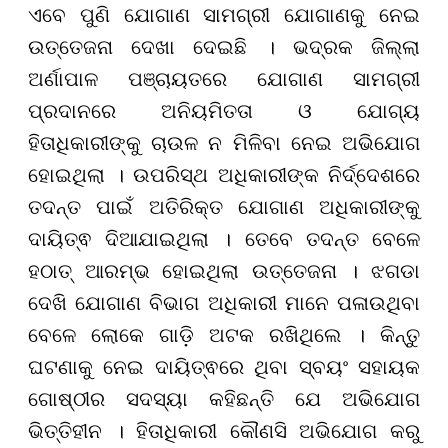
ଏବେ ପୁଣି ଯୋଗାଣ ସାମଗ୍ରୀ ଯୋଗାଣକୁ ନେଇ
ଉତ୍ତେଜନା ଦେଖା ଦେଇଛି । ଭଦ୍ରକ ଜିଲ୍ଲା
ଅର୍ଣାପାଳ ପଞ୍ଚାୟତରେ ଯୋଗାଣ ସାମଗ୍ରୀ
ପ୍ରଦାନରେ ଅନିୟମିତତା ଓ ଯୋଗ୍ୟ
ହିତାଧିକାରୀଙ୍କୁ ଚାଉଳ ନ ମିଳିବା ନେଇ ଅଭିଯୋଗ
ହୋଇଥିଲା । ଉପରିସ୍ଥ ଅଧିକାରୀଙ୍କ ନିର୍ଦ୍ଦେଶରେ
ତଦନ୍ତ ପାଇଁ ଅତିରିକ୍ତ ଯୋଗାଣ ଅଧିକାରୀଙ୍କୁ
ଦାୟିତ୍ଵ ଦିଆଯାଇଥିଲା । ତେବେ ତଦନ୍ତ ବେଳେ
ହଠାତ୍ ଆରମ୍ଭ ହୋଇଥିଲା ଉତ୍ତେଜନା । ଝଗଡା
ଦେଖି ଯୋଗାଣ ବିଭାଗ ଅଧିକାରୀ ମାନେ ପଳାଉଥିବା
ବେଳେ ଲୋକେ ଗାଡ଼ି ଅଟକ ରଖିଥିଲେ । କିନ୍ତୁ
ଘଟଣାକୁ ନେଇ ଦାୟିତ୍ଵରେ ଥିବା ସ୍ବୟଂ ସହାୟକ
ଗୋଷ୍ଠୀର ସଦସ୍ୟା କହିଛନ୍ତି ଯେ ଅଭିଯୋଗ
ଭିତ୍ତିହୀନ । ହିତାଧିକାରୀ କୌଣସି ଅଭିଯୋଗ କରୁ