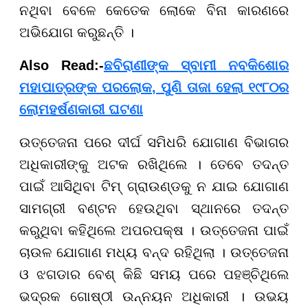
ନଥିବା ବେଳେ କେତେକ ଲୋକେ ବିନା କାରଣରେ
ଅଭିଯୋଗ କରୁଛନ୍ତି ।
Also Read:-
ଛବିରାଣୀଙ୍କ ସ୍ବାମୀ ନବକିଶୋର
ମହାପାତ୍ରଙ୍କ ପରଲୋକ, ପୁଣି ତାଜା ହେଲା ୧୯୮୦ର
ଲୋମହର୍ଷଣକାରୀ ଘଟଣା
ଉତ୍ତେଜନା ପରେ ଦୀର୍ଘ ସମିଧରି ଯୋଗାଣ ବିଭାଗର
ଅଧିକାରୀଙ୍କୁ ଅଟକ ରଖିଥିଲେ । ତେବେ ତଦନ୍ତ
ପାଇଁ ଆସିଥିବା ଟିମ୍ ଗ୍ରାଉଣ୍ଡକୁ ନ ଯାଇ ଯୋଗାଣ
ସାମଗ୍ରୀ ବଣ୍ଟନ ହେଉଥିବା ସ୍ଥାନରେ ତଦନ୍ତ
କରୁଥିବା କହିଥିଲେ ଅପରପକ୍ଷ । ଉତ୍ତେଜନା ପାଇଁ
ଚାଉଳ ଯୋଗାଣ ମଧ୍ୟ ବନ୍ଦ ରହିଥିଲା । ଉତ୍ତେଜନା
ଓ ଝଗଡାର ବେଶ୍ କିଛି ସମୟ ପରେ ପହଞ୍ଚିଥିଲେ
ଭଦ୍ରକ ଗୋଷ୍ଠୀ ଉନ୍ନୟନ ଅଧିକାରୀ । ଉଭୟ