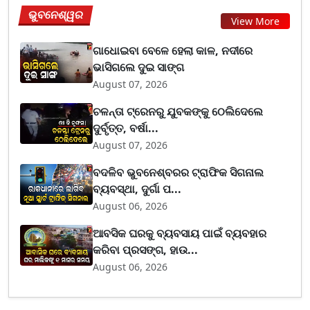
ଭୁବନେଶ୍ୱର
View More
ଗାଧୋଇବା ବେଳେ ହେଲା କାଳ, ନଦୀରେ
ଭାସିଗଲେ ଦୁଇ ସାଙ୍ଗ
August 07, 2026
ଚଳନ୍ତା ଟ୍ରେନରୁ ଯୁବକଙ୍କୁ ଠେଲିଦେଲେ
ଦୁର୍ବୃତ୍ତ, ବର୍ଷା...
August 07, 2026
ବଦଳିବ ଭୁବନେଶ୍ବରର ଟ୍ରାଫିକ ସିଗନାଲ
ବ୍ୟବସ୍ଥା, ଦୁର୍ଗା ପ...
August 06, 2026
ଆବସିକ ଘରକୁ ବ୍ୟବସାୟ ପାଇଁ ବ୍ୟବହାର
କରିବା ପ୍ରସଙ୍ଗ, ହାଉ...
August 06, 2026