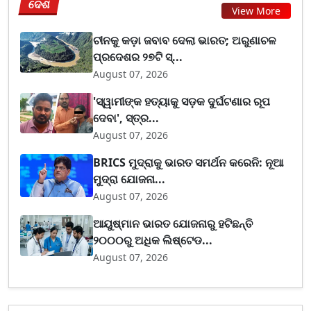
ଦେଶ
View More
ଚୀନକୁ କଡ଼ା ଜବାବ ଦେଲା ଭାରତ; ଅରୁଣାଚଳ
ପ୍ରଦେଶର ୨୭ଟି ସ୍...
August 07, 2026
'ସ୍ୱାମୀଙ୍କ ହତ୍ୟାକୁ ସଡ଼କ ଦୁର୍ଘଟଣାର ରୂପ
ଦେବା', ସ୍ତ୍ର...
August 07, 2026
BRICS ମୁଦ୍ରାକୁ ଭାରତ ସମର୍ଥନ କରେନି: ନୂଆ
ମୁଦ୍ରା ଯୋଜନା...
August 07, 2026
ଆୟୁଷ୍ମାନ ଭାରତ ଯୋଜନାରୁ ହଟିଛନ୍ତି
୨୦୦୦ରୁ ଅଧିକ ଲିଷ୍ଟେଡ...
August 07, 2026