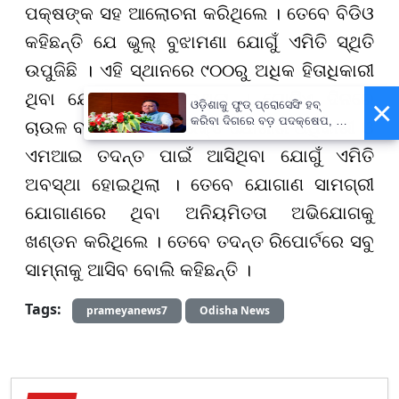
ପକ୍ଷଙ୍କ ସହ ଆଲୋଚନା କରିଥିଲେ । ତେବେ ବିଡିଓ
କହିଛନ୍ତି ଯେ ଭୁଲ୍ ବୁଝାମଣା ଯୋଗୁଁ ଏମିତି ସ୍ଥିତି
ଉପୁଜିଛି । ଏହି ସ୍ଥାନରେ ୯୦୦ରୁ ଅଧିକ ହିତାଧିକାରୀ
ଥିବା ଯୋଗୁଁ ଭିଡ ହୋଇଥିଲା । ଗୋଟିଏ ଦିନରେ
×
ଓଡ଼ିଶାକୁ ଫୁଡ୍ ପ୍ରୋସେସିଂ ହବ୍
କରିବା ଦିଗରେ ବଡ଼ ପଦକ୍ଷେପ, ୪୨
ଚାଉଳ ବଣ୍ଟନ ସହ ଅତିରିକ୍ତ ଯୋଗାଣ ଅଧିକାରୀ ଓ
ହଜାରରୁ ଅଧିକ ନିଯୁକ୍ତି ସୁଯୋଗ
ଏମଆଇ ତଦନ୍ତ ପାଇଁ ଆସିଥିବା ଯୋଗୁଁ ଏମିତି
ଅବସ୍ଥା ହୋଇଥିଲା । ତେବେ ଯୋଗାଣ ସାମଗ୍ରୀ
ଯୋଗାଣରେ ଥିବା ଅନିୟମିତତା ଅଭିଯୋଗକୁ
ଖଣ୍ଡନ କରିଥିଲେ । ତେବେ ତଦନ୍ତ ରିପୋର୍ଟରେ ସବୁ
ସାମ୍ନାକୁ ଆସିବ ବୋଲି କହିଛନ୍ତି ।
Tags:
prameyanews7
Odisha News