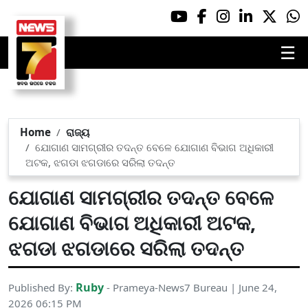
☰
Home
ରାଜ୍ୟ
ଯୋଗାଣ ସାମଗ୍ରୀର ତଦନ୍ତ ବେଳେ ଯୋଗାଣ ବିଭାଗ ଅଧିକାରୀ
ଅଟକ, ଝଗଡା ଝଗଡାରେ ସରିଲା ତଦନ୍ତ
ଯୋଗାଣ ସାମଗ୍ରୀର ତଦନ୍ତ ବେଳେ
ଯୋଗାଣ ବିଭାଗ ଅଧିକାରୀ ଅଟକ,
ଝଗଡା ଝଗଡାରେ ସରିଲା ତଦନ୍ତ
Ruby
Published By:
- Prameya-News7 Bureau | June 24,
2026 06:15 PM