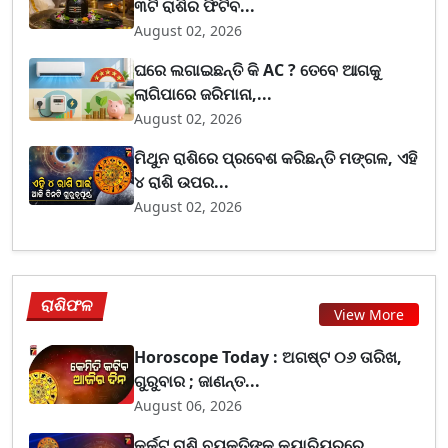
୩ଟି ରାଶିର ଫିଟିବ...
August 02, 2026
ଘରେ ଲଗାଇଛନ୍ତି କି AC ? ତେବେ ଆଗକୁ
ଲାଗିପାରେ ଜରିମାନା,...
August 02, 2026
ମିଥୁନ ରାଶିରେ ପ୍ରବେଶ କରିଛନ୍ତି ମଙ୍ଗଳ, ଏହି
୪ ରାଶି ଉପର...
August 02, 2026
ରାଶିଫଳ
View More
Horoscope Today : ଅଗଷ୍ଟ ୦୬ ତାରିଖ,
ଗୁରୁବାର ; ଜାଣନ୍ତ...
August 06, 2026
କର୍କଟ ରାଶି ବ୍ୟକ୍ତିଙ୍କ କ୍ୟାରିୟରରେ