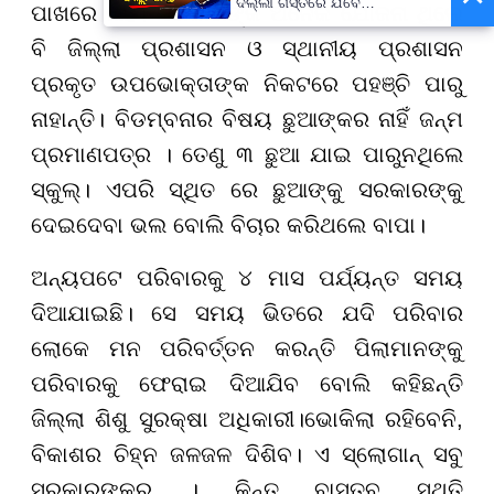
ଦିଲ୍ଲୀ ଗସ୍ତରେ ଯିବେ
ପାଖରେ ନାହିଁ। ସରକାରଙ୍କ ଅନେକ ଯୋଜନା ଥିଲେ
ମୁଖ୍ୟମନ୍ତ୍ରୀ ମୋହନ ମାଝୀ
ବି ଜିଲ୍ଲା ପ୍ରଶାସନ ଓ ସ୍ଥାନୀୟ ପ୍ରଶାସନ
ପ୍ରକୃତ ଉପଭୋକ୍ତାଙ୍କ ନିକଟରେ ପହଞ୍ଚି ପାରୁ
ନାହାନ୍ତି। ବିଡମ୍ବନାର ବିଷୟ ଛୁଆଙ୍କର ନାହିଁ ଜନ୍ମ
ପ୍ରମାଣପତ୍ର । ତେଣୁ ୩ ଛୁଆ ଯାଇ ପାରୁନଥିଲେ
ସ୍କୁଲ୍। ଏପରି ସ୍ଥିତ ରେ ଛୁଆଙ୍କୁ ସରକାରଙ୍କୁ
ଦେଇଦେବା ଭଲ ବୋଲି ବିଚାର କରିଥଲେ ବାପା।
ଅନ୍ୟପଟେ ପରିବାରକୁ ୪ ମାସ ପର୍ଯ୍ୟନ୍ତ ସମୟ
ଦିଆଯାଇଛି। ସେ ସମୟ ଭିତରେ ଯଦି ପରିବାର
ଲୋକେ ମନ ପରିବର୍ତ୍ତନ କରନ୍ତି ପିଲାମାନଙ୍କୁ
ପରିବାରକୁ ଫେରାଇ ଦିଆଯିବ ବୋଲି କହିଛନ୍ତି
ଜିଲ୍ଲା ଶିଶୁ ସୁରକ୍ଷା ଅଧିକାରୀ।ଭୋକିଲା ରହିବେନି,
ବିକାଶର ଚିହ୍ନ ଜଳଜଳ ଦିଶିବ। ଏ ସ୍ଲୋଗାନ୍ ସବୁ
ସରକାରଙ୍କର । କିନ୍ତୁ ବାସ୍ତବ ସ୍ଥିତି