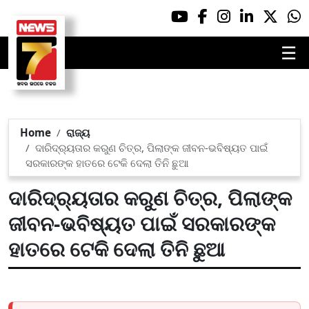
☰
Home
ରାଜ୍ୟ
ଦାରିଦ୍ର୍ୟତାର କରୁଣ ଚିତ୍ର, ପିଲାଙ୍କ ଜୀବନ-ଭବିଷ୍ୟତ ପାଇଁ
ସରକାରଙ୍କ ହାତରେ ଟେକି ଦେଲା ତିନି ଛୁଆ
ଦାରିଦ୍ର୍ୟତାର କରୁଣ ଚିତ୍ର, ପିଲାଙ୍କ
ଜୀବନ-ଭବିଷ୍ୟତ ପାଇଁ ସରକାରଙ୍କ
ହାତରେ ଟେକି ଦେଲା ତିନି ଛୁଆ