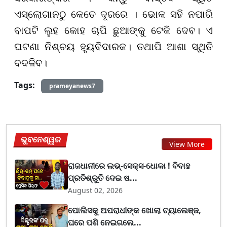
ଏସ୍ଲୋଗାନଠୁ କେତେ ଦୂରରେ । ଭୋକ ସହି ନପାରି
ବାପଟି ଲୁହ କୋହ ଚାପି ଛୁଆଙ୍କୁ ଟେକି ଦେବ। ଏ
ଘଟଣା ନିଶ୍ଚୟ ହୃୟବିଦାରକ। ତଥାପି ଆଶା ସ୍ଥିତି
ବଦଳିବ।
Tags:
prameyanews7
ଭୁବନେଶ୍ୱର
View More
ରାଜଧାନୀରେ ଲଭ୍-ସେକ୍ସ-ଧୋକା ! ବିବାହ
ପ୍ରତିଶ୍ରୁତି ଦେଇ ଷ...
August 02, 2026
ପୋଲିସକୁ ଅପରାଧୀଙ୍କ ଖୋଲା ଚ୍ୟାଲେଞ୍ଜ,
ଘରେ ପଶି ନେଇଗଲେ...