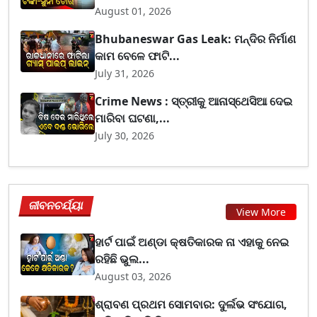
August 01, 2026
Bhubaneswar Gas Leak: ମନ୍ଦିର ନିର୍ମାଣ
କାମ ବେଳେ ଫାଟି...
July 31, 2026
Crime News : ସ୍ତ୍ରୀକୁ ଆନାସ୍ଥେସିଆ ଦେଇ
ମାରିବା ଘଟଣା,...
July 30, 2026
ଜୀବନଚର୍ଯ୍ୟା
View More
ହାର୍ଟ ପାଇଁ ଅଣ୍ଡା କ୍ଷତିକାରକ ନା ଏହାକୁ ନେଇ
ରହିଛି ଭୁଲ...
August 03, 2026
ଶ୍ରାବଣ ପ୍ରଥମ ସୋମବାର: ଦୁର୍ଲଭ ସଂଯୋଗ,