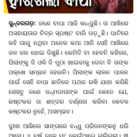
ସୁନ୍ଦରଗଡ଼:
ଜଣେ ବାପା ଆଜି କାନ୍ଦୁଛି। ତା ଆଖିରେ
ଅସହାୟତାର ଚିତ୍ର ସ୍ପଷ୍ଟ ବାରି ପଡ଼ୁଛି। ପାଟିରେ
କହି ପାରୁ ନଥିବା ଅନେକ କଥା ଆଜି ସେହି ଆଖିରେ
ଜଳ ଜଳ ହୋଇ ଦିଶୁଛି। କେମିତି ବା ହେବନି କହିଲେ,
ପିଲାଙ୍କୁ ଦି ଓଳି ଦି ମୁଠା ଖାଇବାକୁ ଦେବା ବି ତାଙ୍କ
ପକ୍ଷେ ସମ୍ଭବ ହେଉନି। ପିଲାଙ୍କ ଲାଳନ ପାଳନ
ପାଇଁ ସେହି ବାପା ଛାତିରେ ପଥର ରଖି ଯାହା କରିଛି
ସେସବୁ ଜଣେ ଜନ୍ମଦାତାଙ୍କ ପାଇଁ କେତେ ଯେ,
କଷ୍ଟକର ତା ଶବ୍ଦର ବର୍ଣ୍ଣନା କରିବା କେବଳ
କଷ୍ଟକର ନୁହେଁ, ଅସମ୍ଭବ।
ଦୁଃଖ ଆସିଲେ ସାଙ୍ଗରେ ବନ୍ଧୁ ପରିଜନଙ୍କନୁ ଧରି
ଆସେ। ୪ ବର୍ଷ ତଳେ ମା’ କେଉଁଆଡ଼େ ଚାଲିଗଲା। ୩