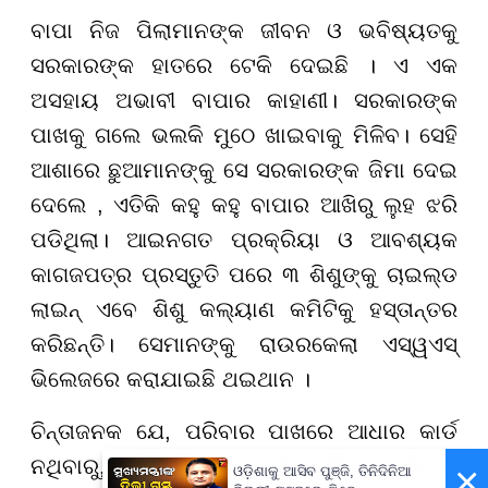
ବାପା ନିଜ ପିଲାମାନଙ୍କ ଜୀବନ ଓ ଭବିଷ୍ୟତକୁ
ସରକାରଙ୍କ ହାତରେ ଟେକି ଦେଇଛି । ଏ ଏକ
ଅସହାୟ ଅଭାବୀ ବାପାର କାହାଣୀ। ସରକାରଙ୍କ
ପାଖକୁ ଗଲେ ଭଲକି ମୁଠେ ଖାଇବାକୁ ମିଳିବ। ସେହି
ଆଶାରେ ଛୁଆମାନଙ୍କୁ ସେ ସରକାରଙ୍କ ଜିମା ଦେଇ
ଦେଲେ , ଏତିକି କହୁ କହୁ ବାପାର ଆଖିରୁ ଲୁହ ଝରି
ପଡିଥିଲା। ଆଇନଗତ ପ୍ରକ୍ରିୟା ଓ ଆବଶ୍ୟକ
କାଗଜପତ୍ର ପ୍ରସ୍ତୁତି ପରେ ୩ ଶିଶୁଙ୍କୁ ଚାଇଲ୍ଡ
ଲାଇନ୍ ଏବେ ଶିଶୁ କଲ୍ୟାଣ କମିଟିକୁ ହସ୍ତାନ୍ତର
କରିଛନ୍ତି। ସେମାନଙ୍କୁ ରାଉରକେଲା ଏସ୍ୱଏସ୍
ଭିଲେଜରେ କରାଯାଇଛି ଥଇଥାନ ।
ଚିନ୍ତାଜନକ ଯେ, ପରିବାର ପାଖରେ ଆଧାର କାର୍ଡ
ନଥିବାରୁ, କୌଣସି ସରକାରୀ ସୁବିଧା ପରିବାର
×
ଓଡ଼ିଶାକୁ ଆସିବ ପୁଞ୍ଜି, ତିନିଦିନିଆ