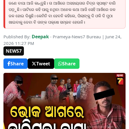
ଜଣେ ବାପା ଆଜି କାନ୍ଦୁଛି। ତା ଆଖିରେ ଅସହାୟତାର ଚିତ୍ର ସ୍ପଷ୍ଟ ବାରି
ପଡ଼ୁଛି। ପାଟିରେ କହି ପାରୁ ନଥିବା ଅନେକ କଥା ଆଜି ସେହି ଆଖିରେ ଜଳ
ଜଳ ହୋଇ ଦିଶୁଛି। କେମିତି ବା ହେବନି କହିଲେ, ପିଲାଙ୍କୁ ଦି ଓଳି ଦି ମୁଠା
ଖାଇବାକୁ ଦେବା ବି ତାଙ୍କ ପକ୍ଷେ ସମ୍ଭବ ହେଉନି।
Deepak
Published By:
- Prameya-News7 Bureau | June 24,
2026 11:27 PM
NEWS7
Share
Tweet
Share