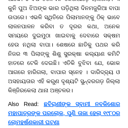
କୁନି ପୁଅ ଝିଅଙ୍କ ଭାର ପଡ଼ିଥିଲା ଦିନମଜୁରିଆ ବାପା
ଉପରେ। ଏଭଳି ସ୍ଥିତିରେ ପିଲାମାନଙ୍କୁ ଠିକ୍ ଭାବେ
ଲାଳନପାଳନ କରିବା ତ ଦୂରର କଥା, ଅନେକ
ସମୟରେ ଦୁଇମୁଠା ଖାଇବାକୁ ଦେବାରେ ସକ୍ଷମ
ହେଉ ନଥିଲା ବାପା। ଶେଷରେ ଛାତିକୁ ପଥର କରି
ନିଜର ୩ ପିଲାଙ୍କୁ ଶିଶୁ ସୁରକ୍ଷା କଲ୍ୟାଣ କମିଟି
ହାତରେ ଟେକି ଦେଇଛି। ଏତିକି ବୁଝିବା ଯେ, ଭୋକ
ଆଗରେ ହାରିଗଲା, ବାପାର ସ୍ନେହ । ଦାରିଦ୍ର୍ୟ ଓ
ଅସହାୟତାର ଏହି କରୁଣ ଦୃଶ୍ୟଟି ସୁନ୍ଦରଗଡ଼ ଜିଲ୍ଲା
କିଞ୍ଜିରକେଲା ଥାନା ଅଞ୍ଚଳର।
Also Read:
ଛବିରାଣୀଙ୍କ ସ୍ବାମୀ ନବକିଶୋର
ମହାପାତ୍ରଙ୍କ ପରଲୋକ, ପୁଣି ତାଜା ହେଲା ୧୯୮୦ର
ଲୋମହର୍ଷଣକାରୀ ଘଟଣା