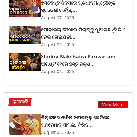
ହସ୍ତତନ୍ତ ଦିବସରେ ପ୍ରଧାନମନ୍ତ୍ରୀଙ୍କ
ସ୍ବଦେଶୀ ବାର୍ତ୍ତା,...
August 07, 2026
ମୋବାଇଲ୍ ଦେଖାଇ ପିଲାଙ୍କୁ ଖୁଆଉଛନ୍ତି କି ?
ଡେରି ହୋଇଯିବା...
August 06, 2026
Shukra Nakshatra Parivartan:
ଅଗଷ୍ଟ ୧୧ରେ ହସ୍ତ ନକ୍ଷ...
August 06, 2026
ରାଜନୀତି
View More
ଦିଲ୍ଲୀରେ ନୀତିନ ନବୀନଙ୍କୁ ଭେଟିଲେ
ମନମୋହନ ସାମଲ, ବିଭିନ...
August 06, 2026