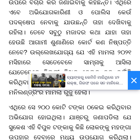
ଉପରେ ବିଚାର କରି ଜଣାଇବାକୁ କହିଛନ୍ତି। ଏଥିରେ
ଏବେ ଅଭିଯୋଗକାରିଣୀ ଓ ପୋଲିସ କେଉଁ
ପଦକ୍ଷେପ ନେବାକୁ ଯାଉଛନ୍ତି ତାହା ଦେଖିବାକୁ
ରହିଲା। ତେବେ ସବୁଠୁ ମଜାଦର କଥା ଯାହା ତାହା
ହେଉଛି ଆଗାମୀ ଶୁଣାଣିରେ କୋର୍ଟ କଣ ନିଷ୍ପତ୍ତି
ନେବେ? ଉଲ୍ଲେଖଯୋଗ୍ୟ ଯେ ଏହି ମାମଲା ୨୦୨୧
ମସିହାରେ ସେତେବେଳେ ସାମ୍ନାକୁ ଆସିଲା
ଯେତେବେଳେ ଦିଲ୍ଲୀ ତିହାର ଜେଲରୁ ବଡ଼ ଦୁର୍ନୀତି
×
ବ୍ୟାଙ୍କରୁ କେମିତି ମାରିଥିଲେ ୪୨
କରିଥିବା ଠକ ସୁକେଶ ଚନ୍ଦ୍ରଶେଖର ବିରୋଧରେ
ଲକ୍ଷ, ଗିରଫ ପରେ ସତ ମାନିଲେ
ବାପ-ପୁଅ
ମନିଲଣ୍ଡ୍ରିଂର ମାମଲା ରୁଜୁ ହେଲା।
ଏଥିରେ ସେ ୨୦୦ କୋଟି ଟଙ୍କା ଠକେଇ କରିଥିବାର
ଅଭିଯୋଗ ହୋଇଥିଲା। ଯାଞ୍ଚରୁ ଜଣାପଡିଲା ଯେ
ସୁକେଶ ଏହି ବିପୁଳ ଟଙ୍କାକୁ କିଛି ଲୋକଙ୍କୁ ମହଙ୍ଗା
ଉପହାର ଦେବାରେ ମଧ୍ୟ ଉପଯୋଗ କରିଥିଲା।