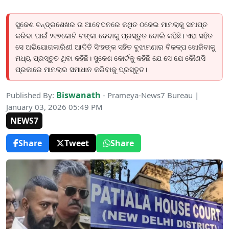
ସୁକେଶ ଚନ୍ଦ୍ରଶେଖର ତା ଆବେଦନରେ କଥିତ ଠକେଇ ମାମଲାକୁ ସମାପ୍ତ
କରିବା ପାଇଁ ୨୧୭କୋଟି ଟଙ୍କା ଦେବାକୁ ପ୍ରସ୍ତୁତ ବୋଲି କହିଛି। ଏହା ସହିତ
ସେ ଅଭିଯୋଗକାରିଣୀ ଆଦିତି ସିଂହଙ୍କ ସହିତ ବୁଝାମଣାର ବିକଳ୍ପ ଖୋଜିବାକୁ
ମଧ୍ୟ ପ୍ରସ୍ତୁତ ଥିବା କହିଛି। ସୁକେଶ କୋର୍ଟକୁ କହିଛି ଯେ ସେ ଯେ କୌଣସି
ପ୍ରକାରେ ମାମଲାର ସମାଧାନ କରିବାକୁ ପ୍ରସ୍ତୁତ।
Biswanath
Published By:
- Prameya-News7 Bureau |
January 03, 2026 05:49 PM
NEWS7
Share
Tweet
Share