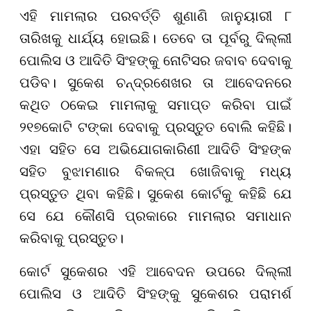
ଏହି ମାମଲାର ପରବର୍ତ୍ତି ଶୁଣାଣି ଜାନୁୟାରୀ ୮
ତାରିଖକୁ ଧାର୍ଯ୍ୟ ହୋଇଛି। ତେବେ ତା ପୂର୍ବରୁ ଦିଲ୍ଲୀ
ପୋଲିସ ଓ ଆଦିତି ସିଂହଙ୍କୁ ନୋଟିସର ଜବାବ ଦେବାକୁ
ପଡିବ। ସୁକେଶ ଚନ୍ଦ୍ରଶେଖର ତା ଆବେଦନରେ
କଥିତ ଠକେଇ ମାମଲାକୁ ସମାପ୍ତ କରିବା ପାଇଁ
୨୧୭କୋଟି ଟଙ୍କା ଦେବାକୁ ପ୍ରସ୍ତୁତ ବୋଲି କହିଛି।
ଏହା ସହିତ ସେ ଅଭିଯୋଗକାରିଣୀ ଆଦିତି ସିଂହଙ୍କ
ସହିତ ବୁଝାମଣାର ବିକଳ୍ପ ଖୋଜିବାକୁ ମଧ୍ୟ
ପ୍ରସ୍ତୁତ ଥିବା କହିଛି। ସୁକେଶ କୋର୍ଟକୁ କହିଛି ଯେ
ସେ ଯେ କୌଣସି ପ୍ରକାରେ ମାମଲାର ସମାଧାନ
କରିବାକୁ ପ୍ରସ୍ତୁତ।
କୋର୍ଟ ସୁକେଶର ଏହି ଆବେଦନ ଉପରେ ଦିଲ୍ଲୀ
ପୋଲିସ ଓ ଆଦିତି ସିଂହଙ୍କୁ ସୁକେଶର ପରାମର୍ଶ