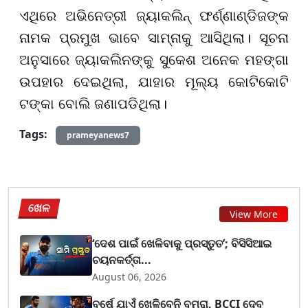
ଏଥିରେ ଅଭିନେତ୍ରୀ ଜ୍ୟାକଲିନ୍ ଫର୍ଣ୍ଣାଣ୍ଡିଜଙ୍କ
ନାମକ ପ୍ରମୁଖ ଭାବେ ସାମ୍ନାକୁ ଆସିଥିଲା। ସୂଚନା
ଅନୁସାରେ ଜ୍ୟାକଲିନଙ୍କୁ ସୁକେଶ ଅନେକ ମହଙ୍ଗା
ଉପହାର ଦେଇଥିଲା, ଯାହାର ମୂଲ୍ୟ କୋଟିକୋଟି
ଟଙ୍କା ବୋଲି ଜଣାପଡିଥିଲା।
Tags:
prameyanews7
ଖେଳ
View More
‘ଦେଶ ପାଇଁ ଖେଳିବାକୁ ପ୍ରସ୍ତୁତ’; ବିସିସିଆଇ
ଚୟନକର୍ତ୍ତା...
August 06, 2026
ବର୍ଷେ ଯାଏଁ ଖେଳିବେନି ବୁମରା, BCCI ଦେବ