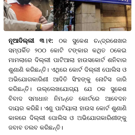
ନୂଆଦିଲ୍ଲୀ ୩
।
୧​​​​​​​:
ଠକ ସୁକେଶ ଚନ୍ଦ୍ରଶେଖର
ସମ୍ପର୍କିତ ୨୦୦ କୋଟି ଟଙ୍କାର କଥିତ ଠକେଇ
ମାମଲାରେ ଦିଲ୍ଲୀ ପାଟିଆଲା ହାଉସକୋର୍ଟ ଶନିବାର
ଶୁଣାଣି କରିଛନ୍ତି। ଏଥିରେ କୋର୍ଟ ଦିଲ୍ଲୀ ପୋଲିସ ଓ
ଅଭିଯୋଗକାରିଣୀ ଆଦିତି ସିଂହଙ୍କୁ ନୋଟିସ ଜାରି
କରିଛନ୍ତି। ଉଲ୍ଲେଖଯୋଗ୍ୟ ଯେ ଠକ ସୁକେଶ
ବିବାଦ ସମାଧାନ ନିମନ୍ତେ କୋର୍ଟରେ ଆବେଦନ
ଦାୟର କରିଛି। ଏଣୁ ପାଟିୟାଲା ହାଉସ କୋର୍ଟ ଶୁଣାଣି
କାଳରେ ଦିଲ୍ଲୀ ପୋଲିସ ଓ ଅଭିଯୋଗକାରିଣୀଙ୍କୁ
ଜବାବ ତଲବ କରିଛନ୍ତି।