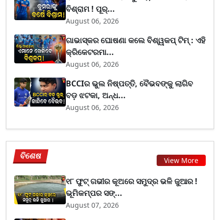
ବିଶ୍ରାମ ! ପୂର୍...
August 06, 2026
ଗାଭାସ୍କର ଘୋଷଣା କଲେ ବିଶ୍ୱକପ୍ ଟିମ୍ : ଏହି
କ୍ରିକେଟରମା...
August 06, 2026
BCCIର ଭୁଲ ନିଷ୍ପତ୍ତି, ବୈଭବଙ୍କୁ ଲାଗିବ
ବଡ଼ ଝଟକା, ଅନ୍ଧ...
August 06, 2026
ବିଶେଷ
View More
୧୮ ଫୁଟ୍ ଗଭୀର କୂଅରେ ସମୁଦ୍ର ଭଳି ଜୁଆର !
ଭୂମିକମ୍ପର ସଙ୍...
August 07, 2026