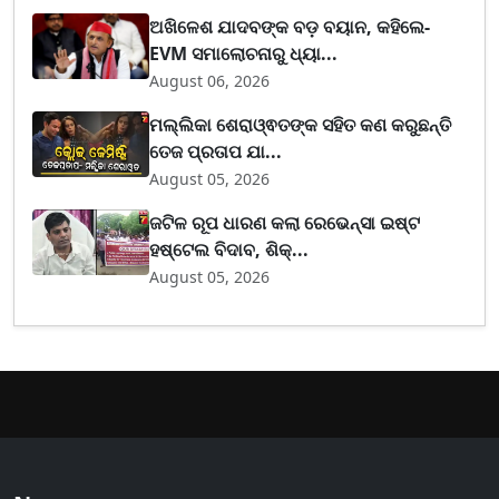
ଅଖିଳେଶ ଯାଦବଙ୍କ ବଡ଼ ବୟାନ, କହିଲେ-
EVM ସମାଲୋଚନାରୁ ଧ୍ୟା...
August 06, 2026
ମଲ୍ଲିକା ଶେରାଓ୍ଵତଙ୍କ ସହିତ କଣ କରୁଛନ୍ତି
ତେଜ ପ୍ରତାପ ଯା...
August 05, 2026
ଜଟିଳ ରୂପ ଧାରଣ କଲା ରେଭେନ୍ସା ଇଷ୍ଟ
ହଷ୍ଟେଲ ବିଦାବ, ଶିକ୍...
August 05, 2026