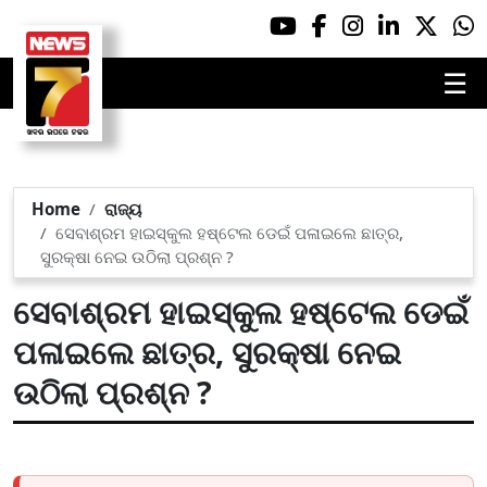
☰
Home
ରାଜ୍ୟ
ସେବାଶ୍ରମ ହାଇସ୍କୁଲ ହଷ୍ଟେଲ ଡେଇଁ ପଳାଇଲେ ଛାତ୍ର,
ସୁରକ୍ଷା ନେଇ ଉଠିଲା ପ୍ରଶ୍ନ ?
ସେବାଶ୍ରମ ହାଇସ୍କୁଲ ହଷ୍ଟେଲ ଡେଇଁ
ପଳାଇଲେ ଛାତ୍ର, ସୁରକ୍ଷା ନେଇ
ଉଠିଲା ପ୍ରଶ୍ନ ?