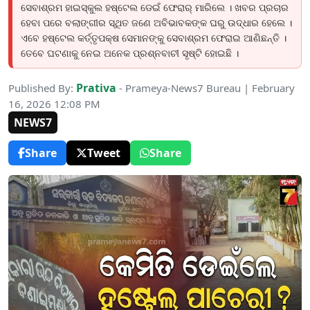
ସେବାଶ୍ରମ ହାଇସ୍କୁଲ ହଷ୍ଟେଲ ଡେଇଁ ଫେରାର୍ ମାରିଲେ । ଖବର ପ୍ରଚାର
ହେବା ପରେ ବଲାଙ୍ଗୀର ସ୍ଥିତ ଜଣେ ଅବିଭାବକଙ୍କ ଘରୁ ଉଦ୍ଧାର ହେଲେ ।
ଏବେ ହଷ୍ଟେଲ କର୍ତ୍ତୃପକ୍ଷ ସେମାନଙ୍କୁ ସେବାଶ୍ରମ ଫେରାଇ ଆଣିଛନ୍ତି ।
ତେବେ ଘଟଣାକୁ ନେଇ ଅନେକ ପ୍ରଶ୍ନବାଚୀ ସୃଷ୍ଟି ହୋଇଛି ।
Prativa
Published By:
- Prameya-News7 Bureau | February
16, 2026 12:08 PM
NEWS7
Share
Tweet
Share