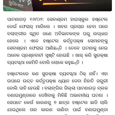
ପାଟଣାଗଡ଼ ୧୬/୦୨: ସେବାଶ୍ରମ ହାଇସ୍କୁଲ ହଷ୍ଟେଲ
ଡେଇଁ ଫେରାର୍ ମାରିଲେ । ଖବର ପ୍ରଚାର ହେବା ପରେ
ବଲାଙ୍ଗୀର ସ୍ଥିତ ଜଣେ ଅବିଭାବକଙ୍କ ଘରୁ ଉଦ୍ଧାର
ହେଲେ । ଏବେ ହଷ୍ଟେଲ କର୍ତ୍ତୃପକ୍ଷ ସେମାନଙ୍କୁ
ସେବାଶ୍ରମ ଫେରାଇ ଆଣିଛନ୍ତି । ତେବେ ଘଟଣାକୁ ନେଇ
ଅନେକ ପ୍ରଶ୍ନବାଚୀ ସୃଷ୍ଟି ହୋଇଛି । ଖାସ୍ କରି ସୁରକ୍ଷା
ବ୍ୟବସ୍ଥା କେମିତି ବୋଲି ଲୋକେ କହୁଛନ୍ତି ।
ହଷ୍ଟେଲରେ କଣ ସୁରକ୍ଷା ବ୍ୟବସ୍ଥା ଠିକ୍ ନାହିଁ। ଏହା
ଉପରେ ଉଚ୍ଚ କର୍ତ୍ତୃପକ୍ଷ ଧ୍ୟାନ ଦେବା ନିହାତି ଜରୁରୀ
ବୋଲି ଦାବି ହେଉଛି । ବଲାଙ୍ଗିର ଜିଲ୍ଲା ପାଟଣାଗଡ଼ ବ୍ଲକ
ବଣାଇମୁଣ୍ଡାରେ ଦେଖିବାକୁ ମିଳିଛି ଅଭାବନୀୟ ଘଟଣା ।
ସେପଟେ କେଉଁ କାରଣରୁ ୭ ଛାତ୍ର ହଷ୍ଟେଲ ଛାଡି ଚାଲି
ଯାଇଥିଲେ ତାର କାରଣ ଜାଣିବା ପାଇଁ ବଣାଇମୁଣ୍ଡା