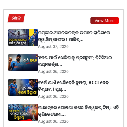
ଖେଳ
View More
ଗମ୍ଭୀର-ଅଗରକରଙ୍କ ଉପରେ ରାଗିଗଲେ
ଓ୍ୱାସିମ୍ ଜାଫର ! ଆକିବ୍...
August 07, 2026
‘ଦେଶ ପାଇଁ ଖେଳିବାକୁ ପ୍ରସ୍ତୁତ’; ବିସିସିଆଇ
ଚୟନକର୍ତ୍ତା...
August 06, 2026
ବର୍ଷେ ଯାଏଁ ଖେଳିବେନି ବୁମରା, BCCI ଦେବ
ବିଶ୍ରାମ ! ପୂର୍...
August 06, 2026
ଗାଭାସ୍କର ଘୋଷଣା କଲେ ବିଶ୍ୱକପ୍ ଟିମ୍ : ଏହି
କ୍ରିକେଟରମା...
August 06, 2026