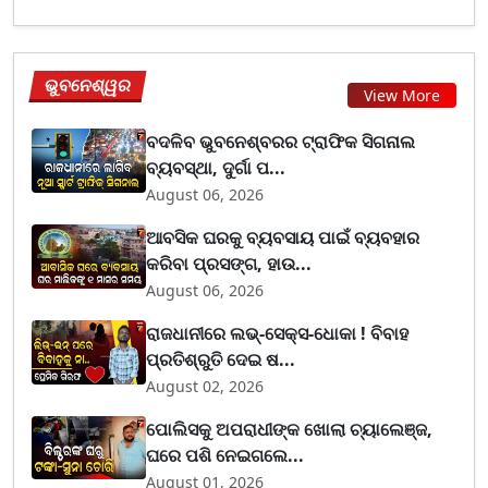
ଭୁବନେଶ୍ୱର
View More
ବଦଳିବ ଭୁବନେଶ୍ବରର ଟ୍ରାଫିକ ସିଗନାଲ
ବ୍ୟବସ୍ଥା, ଦୁର୍ଗା ପ...
August 06, 2026
ଆବସିକ ଘରକୁ ବ୍ୟବସାୟ ପାଇଁ ବ୍ୟବହାର
କରିବା ପ୍ରସଙ୍ଗ, ହାଉ...
August 06, 2026
ରାଜଧାନୀରେ ଲଭ୍-ସେକ୍ସ-ଧୋକା ! ବିବାହ
ପ୍ରତିଶ୍ରୁତି ଦେଇ ଷ...
August 02, 2026
ପୋଲିସକୁ ଅପରାଧୀଙ୍କ ଖୋଲା ଚ୍ୟାଲେଞ୍ଜ,
ଘରେ ପଶି ନେଇଗଲେ...
August 01, 2026