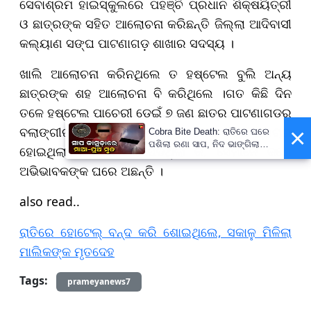
ସେବାଶ୍ରମ ହାଇସ୍କୁଲରେ ପହଞ୍ଚି ପ୍ରଧାନ ଶିକ୍ଷୟିତ୍ରୀ
ଓ ଛାତ୍ରଙ୍କ ସହିତ ଆଲୋଚନା କରିଛନ୍ତି ଜିଲ୍ଲା ଆଦିବାସୀ
କଲ୍ୟାଣ ସଙ୍ଘ ପାଟଣାଗଡ଼ ଶାଖାର ସଦସ୍ୟ ।
ଖାଲି ଆଲୋଚନା କରିନଥିଲେ ତ ହଷ୍ଟେଲ ବୁଲି ଅନ୍ୟ
ଛାତ୍ରଙ୍କ ଶହ ଆଲୋଚନା ବି କରିଥିଲେ ।ଗତ କିଛି ଦିନ
ତଳେ ହଷ୍ଟେଲ ପାଚେରୀ ଡେଇଁ ୭ ଜଣ ଛାତ୍ର ପାଟଣାଗଡରୁ
×
ବଲାଙ୍ଗୀର ଫେରାର୍ ହୋଇଥିଲେ । ଏନେଇ ଖବର ପ୍ରଚାର
Cobra Bite Death: ରାତିରେ ଘରେ
ପଶିଲା ରଣା ସାପ, ନିଦ ଭାଙ୍ଗିଲା
ହୋଇଥିଲା । ପରେ ଜଣାପଡିଥିଲା କି, ସେମାନେ ଜଣେ
ବେଳକୁ ଆଉ ନଥିଲେ ମା’-ପୁଅ
ଅଭିଭାବକଙ୍କ ଘରେ ଅଛନ୍ତି ।
also read..
ରାତିରେ ହୋଟେଲ୍‌ ବନ୍ଦ କରି ଶୋଇଥିଲେ, ସକାଳୁ ମିଳିଲା
ମାଲିକଙ୍କ ମୃତଦେହ
Tags:
prameyanews7