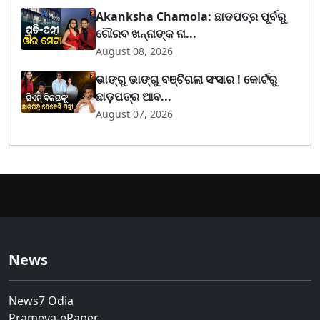
Akanksha Chamola: ଛାଡପତ୍ର ପୂର୍ବରୁ
ଗୌରବ ଖନ୍ନାଙ୍କ ନା...
August 08, 2026
ଭାଙ୍ଗୁ ଭାଙ୍ଗୁ ବଞ୍ଚିଗଲା ସଂସାର ! କୋର୍ଟରୁ
ଛାଡ଼ପତ୍ର ଆବ...
August 07, 2026
News
News7 Odia
Prameya-ePaper