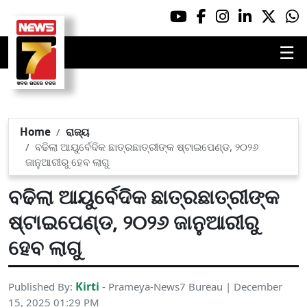
☰
Home
ରାଜ୍ୟ
ବଢିଲା ଆୟୁର୍ବେଦିକ ଛାତ୍ରଛାତ୍ରୀଙ୍କ ଷ୍ଟାଇପେଣ୍ଡ, ୨୦୨୬
ଜାନୁଆରୀରୁ ହେବ ଲାଗୁ
ବଢିଲା ଆୟୁର୍ବେଦିକ ଛାତ୍ରଛାତ୍ରୀଙ୍କ
ଷ୍ଟାଇପେଣ୍ଡ, ୨୦୨୬ ଜାନୁଆରୀରୁ
ହେବ ଲାଗୁ
Kirti
Published By:
- Prameya-News7 Bureau | December
15, 2025 01:29 PM