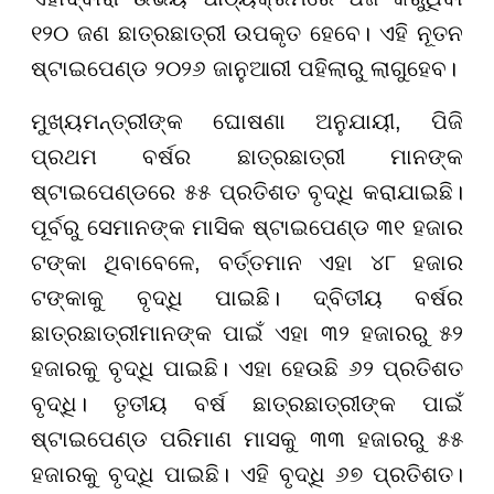
୧୨୦ ଜଣ ଛାତ୍ରଛାତ୍ରୀ ଉପକୃତ ହେବେ। ଏହି ନୂତନ
ଷ୍ଟାଇପେଣ୍ଡ ୨୦୨୬ ଜାନୁଆରୀ ପହିଲାରୁ ଲାଗୁହେବ।
ମୁଖ୍ୟମନ୍ତ୍ରୀଙ୍କ ଘୋଷଣା ଅନୁଯାୟୀ, ପିଜି
ପ୍ରଥମ ବର୍ଷର ଛାତ୍ରଛାତ୍ରୀ ମାନଙ୍କ
ଷ୍ଟାଇପେଣ୍ଡରେ ୫୫ ପ୍ରତିଶତ ବୃଦ୍ଧି କରାଯାଇଛି।
ପୂର୍ବରୁ ସେମାନଙ୍କ ମାସିକ ଷ୍ଟାଇପେଣ୍ଡ ୩୧ ହଜାର
ଟଙ୍କା ଥିବାବେଳେ, ବର୍ତ୍ତମାନ ଏହା ୪୮ ହଜାର
ଟଙ୍କାକୁ ବୃଦ୍ଧି ପାଇଛି। ଦ୍ବିତୀୟ ବର୍ଷର
ଛାତ୍ରଛାତ୍ରୀମାନଙ୍କ ପାଇଁ ଏହା ୩୨ ହଜାରରୁ ୫୨
ହଜାରକୁ ବୃଦ୍ଧି ପାଇଛି। ଏହା ହେଉଛି ୬୨ ପ୍ରତିଶତ
ବୃଦ୍ଧି। ତୃତୀୟ ବର୍ଷ ଛାତ୍ରଛାତ୍ରୀଙ୍କ ପାଇଁ
ଷ୍ଟାଇପେଣ୍ଡ ପରିମାଣ ମାସକୁ ୩୩ ହଜାରରୁ ୫୫
ହଜାରକୁ ବୃଦ୍ଧି ପାଇଛି। ଏହି ବୃଦ୍ଧି ୬୭ ପ୍ରତିଶତ।