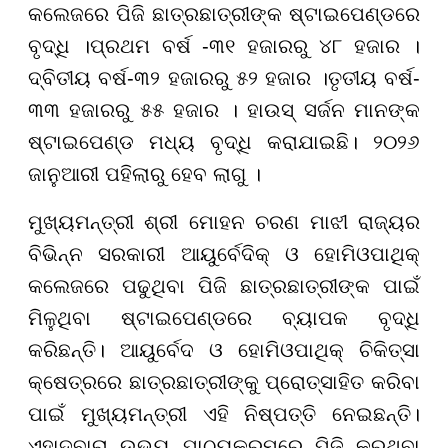
କଲେଜରେ ପିଜି ଛାତ୍ରଛାତ୍ରୀଙ୍କ ଷ୍ଟାଇପେଣ୍ଡରେ
ବୃଦ୍ଧି ।ପ୍ରଥମ ବର୍ଷ -୩୧ ହଜାରରୁ ୪୮ ହଜାର ।
ଦ୍ବିତୀୟ ବର୍ଷ-୩୨ ହଜାରରୁ ୫୨ ହଜାର ।ତୃତୀୟ ବର୍ଷ-
୩୩ ହଜାରରୁ ୫୫ ହଜାର । ହାଉସ୍ ସର୍ଜନ ମାନଙ୍କ
ଷ୍ଟାଇପେଣ୍ଡ ମଧ୍ୟ ବୃଦ୍ଧି କରାଯାଇଛି। ୨୦୨୬
ଜାନୁଆରୀ ପହିଲାରୁ ହେବ ଲାଗୁ ।
ମୁଖ୍ୟମନ୍ତ୍ରୀ ଶ୍ରୀ ମୋହନ ଚରଣ ମାଝୀ ରାଜ୍ୟର
ବିଭିନ୍ନ ସରକାରୀ ଆୟୁର୍ବେଦିକ୍ ଓ ହୋମିଓପାଥିକ୍
କଲେଜରେ ପଢୁଥିବା ପିଜି ଛାତ୍ରଛାତ୍ରୀଙ୍କ ପାଇଁ
ମିଳୁଥିବା ଷ୍ଟାଇପେଣ୍ଡରେ ବ୍ୟାପକ ବୃଦ୍ଧି
କରିଛନ୍ତି। ଆୟୁର୍ବେଦ ଓ ହୋମିଓପାଥିକ୍ ଚିକିତ୍ସା
କ୍ଷେତ୍ରରେ ଛାତ୍ରଛାତ୍ରୀଙ୍କୁ ପ୍ରୋତ୍ସାହିତ କରିବା
ପାଇଁ ମୁଖ୍ୟମନ୍ତ୍ରୀ ଏହି ନିଷ୍ପତ୍ତି ନେଇଛନ୍ତି।
ଏହାଦ୍ବାରା ଉଭୟ ପାଠ୍ୟକ୍ରମରେ ପିଜି କରୁଥିବା