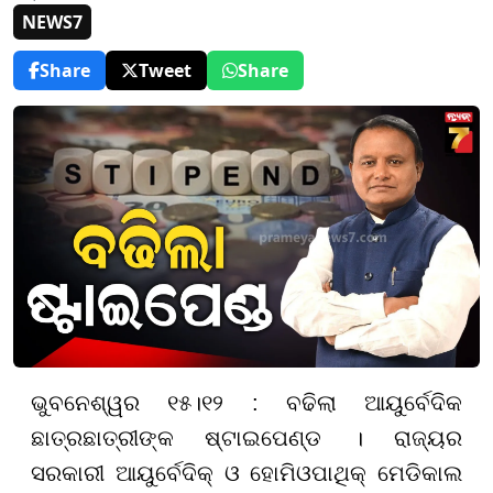
NEWS7
Share
Tweet
Share
ଭୁବନେଶ୍ୱର ୧୫।୧୨ : ବଢିଲା ଆୟୁର୍ବେଦିକ
ଛାତ୍ରଛାତ୍ରୀଙ୍କ ଷ୍ଟାଇପେଣ୍ଡ । ରାଜ୍ୟର
ସରକାରୀ ଆୟୁର୍ବେଦିକ୍ ଓ ହୋମିଓପାଥିକ୍ ମେଡିକାଲ