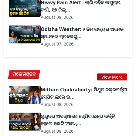
Heavy Rain Alert : ଲାଗି ରହିବ ଲଘୁଚାପ
ବର୍ଷା, ୧୭ ଜିଲ୍...
August 08, 2026
Odisha Weather: ୨ ଦିନ ରାଜ୍ୟର ଅନେକ
ସ୍ଥାନରେ ପ୍ରବଳରୁ...
August 07, 2026
ମନୋରଞ୍ଜନ
View More
Mithun Chakraborty: ମିଥୁନ ଚକ୍ରବର୍ତ୍ତୀ
ହସ୍ପିଟାଲରେ ଭ...
August 08, 2026
ଗୁରୁତର ଅବସ୍ଥାରେ ହସ୍ପିଟାଲରେ ଭର୍ତ୍ତି
ହେଲେ ଛୋଟି 'ଆନନ୍...
August 08, 2026