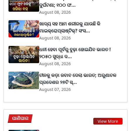
ଦୁର୍ଘଟଣା; ୧୦୦ ଫ...
August 08, 2026
ଖାଦ୍ୟ ସହ ଆମ ଶରୀରକୁ ଯାଉଛି କି
ମାଇକ୍ରୋପ୍ଲାଷ୍ଟିକ୍? ସଂସ...
August 08, 2026
ଧନୀ ହେବା ପୂର୍ବରୁ ବୁଢ଼ା ହୋଇଯିବ ଭାରତ !
୨୦୫୦ ସୁଦ୍ଧା ଦ...
August 08, 2026
ଚୀନକୁ କଡ଼ା ଜବାବ ଦେଲା ଭାରତ; ଅରୁଣାଚଳ
ପ୍ରଦେଶର ୨୭ଟି ସ୍...
August 07, 2026
ପାଣିପାଗ
View More