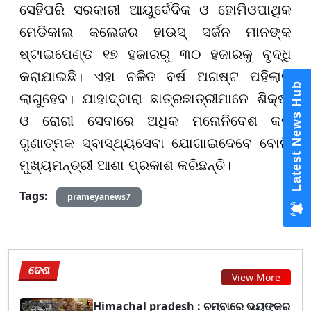
ସେହିପରି ସରକାରୀ ଆୟୁର୍ବେଦିକ ଓ ହୋମିଓପାଥିକ
ମେଡିକାଲ କଲେଜର ହାଉସ୍ ସର୍ଜନ ମାନଙ୍କ
ଷ୍ଟାଇପେଣ୍ଡ ୧୭ ହଜାରରୁ ୩୦ ହଜାରକୁ ବୃଦ୍ଧି
କରାଯାଇଛି। ଏହା ଚଳିତ ବର୍ଷ ଅଗଷ୍ଟ ପହିଲାରୁ
Latest News Hub
ଲାଗୁହେବ। ଯାହାଦ୍ବାରା ଛାତ୍ରଛାତ୍ରୀମାନେ ଶିକ୍ଷା
ଓ ରୋଗୀ ସେବାରେ ଅଧିକ ମନୋନିବେଶ କରି
ଗୁଣାତ୍ମକ ସ୍ବାସ୍ଥ୍ୟସେବା ଯୋଗାଇଦେବେ ବୋଲି
ମୁଖ୍ୟମନ୍ତ୍ରୀ ଆଶା ପ୍ରକାଶ କରିଛନ୍ତି।
Tags:
prameyanews7
ଦେଶ
View More
Himachal pradesh : ଚମ୍ବାରେ ଭୟଙ୍କର