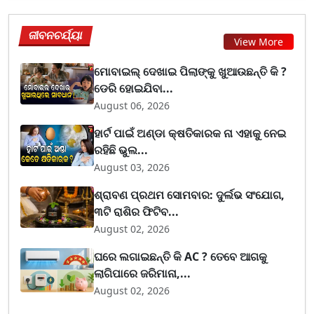
ଜୀବନଚର୍ଯ୍ୟା
View More
ମୋବାଇଲ୍ ଦେଖାଇ ପିଲାଙ୍କୁ ଖୁଆଉଛନ୍ତି କି ?
ଡେରି ହୋଇଯିବା...
August 06, 2026
ହାର୍ଟ ପାଇଁ ଅଣ୍ଡା କ୍ଷତିକାରକ ନା ଏହାକୁ ନେଇ
ରହିଛି ଭୁଲ...
August 03, 2026
ଶ୍ରାବଣ ପ୍ରଥମ ସୋମବାର: ଦୁର୍ଲଭ ସଂଯୋଗ,
୩ଟି ରାଶିର ଫିଟିବ...
August 02, 2026
ଘରେ ଲଗାଇଛନ୍ତି କି AC ? ତେବେ ଆଗକୁ
ଲାଗିପାରେ ଜରିମାନା,...
August 02, 2026