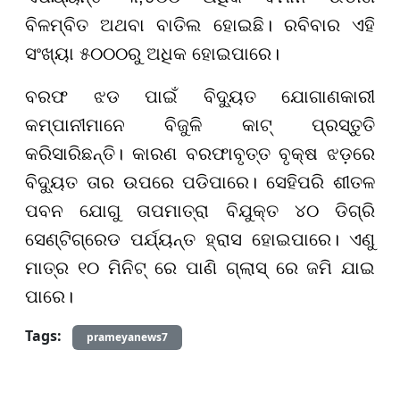
ବିଳମ୍ବିତ ଅଥବା ବାତିଲ ହୋଇଛି। ରବିବାର ଏହି
ସଂଖ୍ୟା ୫୦୦୦ରୁ ଅଧିକ ହୋଇପାରେ।
ବରଫ ଝଡ ପାଇଁ ବିଦ୍ୟୁତ ଯୋଗାଣକାରୀ
କମ୍ପାନୀମାନେ ବିଜୁଳି କାଟ୍ ପ୍ରସ୍ତୁତି
କରିସାରିଛନ୍ତି। କାରଣ ବରଫାବୃତ୍ତ ବୃକ୍ଷ ଝଡ଼ରେ
ବିଦ୍ୟୁତ ତାର ଉପରେ ପଡିପାରେ। ସେହିପରି ଶୀତଳ
ପବନ ଯୋଗୁ ତାପମାତ୍ରା ବିଯୁକ୍ତ ୪୦ ଡିଗ୍ରି
ସେଣ୍ଟିଗ୍ରେଡ ପର୍ଯ୍ୟନ୍ତ ହ୍ରାସ ହୋଇପାରେ। ଏଣୁ
ମାତ୍ର ୧୦ ମିନିଟ୍ ରେ ପାଣି ଗ୍ଲାସ୍ ରେ ଜମି ଯାଇ
ପାରେ।
Tags:
prameyanews7