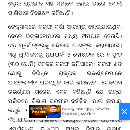
ଝଡ଼ର ପ୍ରଭାବ ସହ ସମାନେ ହୋଇ ପାରେ ବୋଲି
ପାଣିପାଗ ବିଶେଷଜ୍ଞ କହିଛନ୍ତି।
ଟେକ୍ସାସରେ ବରଫ ବର୍ଷା ଆରମ୍ଭ ହୋଇଯାଇଥିବା
ବେଳେ ଓକ୍ଲାହୋମାରେ ମଧ୍ୟ ହୀମପାତ ହେଉଛି।
ଝଡ଼ ପୂର୍ବୋତ୍ତରକୁ ବଢିବାର ଆଶଙ୍କା କରାଯାଉଛି।
ଏଣୁ ୱାସିଂଟନରୁ ନ୍ୟୁୟର୍କ ଓ ବୋଷ୍ଟନ ରେ ୧ ଫୁଟ
(୩୦ ସେ.ମି) ବହଳର ବରଫ ଜମିପାରେ। ବରଫ ଝଡ
ଯୋଗୁ ବିଭିନ୍ନ ରାଜ୍ୟର ଗଭର୍ଣ୍ଣରମାନେ
ଆପତକାଳୀନ ପରିସ୍ଥିତି ଜାରି କରିଛନ୍ତି। ଟେକ୍ସାସ
ଗଭର୍ଣ୍ଣର ଗ୍ରେଗ ଏବଟ କହିଛନ୍ତି ଯେ ରାଜ୍ୟ
ପରିବହନ ବିଭାଗ ବରଫରୁ ବର୍ତ୍ତିବା ପାଇଁ ଉପାୟ
×
ଓଡ଼ିଶାକୁ ଆସିବ ପୁଞ୍ଜି, ତିନିଦିନିଆ
କରୁଛି ଓ ଲୋକଙ୍କୁ ଘରେ ରହିବାକୁ ପରାମର୍ଶ
ଦିଲ୍ଲୀ ଗସ୍ତରେ ଯିବେ
ଦିଆଯାଇଛି। ଫ୍ଲାଇଟ ଆୱେର ତଥ୍ୟ ଅନୁସାରେ
ମୁଖ୍ୟମନ୍ତ୍ରୀ ମୋହନ ମାଝୀ
ଏପର୍ଯ୍ୟନ୍ତ ୩,୪୦୦ ଅଧିକ ବିମାନ ଉଡାଣ