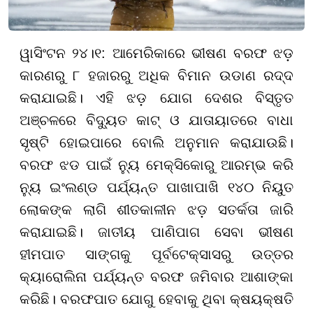
ୱାସିଂଟନ ୨୪।୧: ଆମେରିକାରେ ଭୀଷଣ ବରଫ ଝଡ଼
କାରଣରୁ ୮ ହଜାରରୁ ଅଧିକ ବିମାନ ଉଡାଣ ରଦ୍ଦ
କରାଯାଇଛି। ଏହି ଝଡ଼ ଯୋଗ ଦେଶର ବିସ୍ତୃତ
ଅଞ୍ଚଳରେ ବିଦ୍ୟୁତ କାଟ୍ ଓ ଯାତାୟାତରେ ବାଧା
ସୃଷ୍ଟି ହୋଇପାରେ ବୋଲି ଅନୁମାନ କରାଯାଉଛି।
ବରଫ ଝଡ ପାଇଁ ନ୍ୟୁ ମେକ୍ସିକୋରୁ ଆରମ୍ଭ କରି
ନ୍ୟୁ ଇଂଲଣ୍ଡ ପର୍ଯ୍ୟନ୍ତ ପାଖାପାଖି ୧୪୦ ନିୟୁତ
ଲୋକଙ୍କ ଲାଗି ଶୀତକାଳୀନ ଝଡ଼ ସତର୍କତା ଜାରି
କରାଯାଇଛି। ଜାତୀୟ ପାଣିପାଗ ସେବା ଭୀଷଣ
ହୀମପାତ ସାଙ୍ଗକୁ ପୂର୍ବଟେକ୍ସାସରୁ ଉତ୍ତର
କ୍ୟାରୋଲିନା ପର୍ଯ୍ୟନ୍ତ ବରଫ ଜମିବାର ଆଶାଙ୍କା
କରିଛି। ବରଫପାତ ଯୋଗୁ ହେବାକୁ ଥିବା କ୍ଷୟକ୍ଷତି