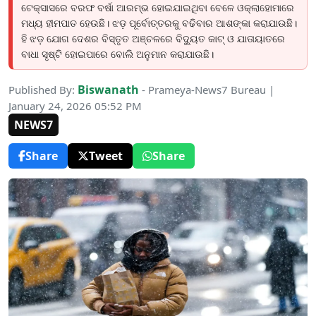
ଟେକ୍ସାସରେ ବରଫ ବର୍ଷା ଆରମ୍ଭ ହୋଇଯାଇଥିବା ବେଳେ ଓକ୍ଲାହୋମାରେ
ମଧ୍ୟ ହୀମପାତ ହେଉଛି। ଝଡ଼ ପୂର୍ବୋତ୍ତରକୁ ବଢିବାର ଆଶଙ୍କା କରାଯାଉଛି।
ହି ଝଡ଼ ଯୋଗ ଦେଶର ବିସ୍ତୃତ ଅଞ୍ଚଳରେ ବିଦ୍ୟୁତ କାଟ୍ ଓ ଯାତାୟାତରେ
ବାଧା ସୃଷ୍ଟି ହୋଇପାରେ ବୋଲି ଅନୁମାନ କରାଯାଉଛି।
Biswanath
Published By:
- Prameya-News7 Bureau |
January 24, 2026 05:52 PM
NEWS7
Share
Tweet
Share