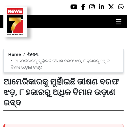
☰
Home
ବିଦେଶ
ଆମେରିକାରକୁ ମୁହାଁଇଛି ଭୀଷଣ ବରଫ ଝଡ଼, ୮ ହଜାରରୁ ଅଧିକ
ବିମାନ ଉଡ଼ାଣ ରଦ୍ଦ
ଆମେରିକାରକୁ ମୁହାଁଇଛି ଭୀଷଣ ବରଫ
ଝଡ଼, ୮ ହଜାରରୁ ଅଧିକ ବିମାନ ଉଡ଼ାଣ
ରଦ୍ଦ