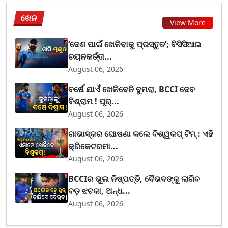
ଖେଳ
View More
‘ଦେଶ ପାଇଁ ଖେଳିବାକୁ ପ୍ରସ୍ତୁତ’; ବିସିସିଆଇ
ଚୟନକର୍ତ୍ତା...
August 06, 2026
ବର୍ଷେ ଯାଏଁ ଖେଳିବେନି ବୁମରା, BCCI ଦେବ
ବିଶ୍ରାମ ! ପୂର୍...
August 06, 2026
ଗାଭାସ୍କର ଘୋଷଣା କଲେ ବିଶ୍ୱକପ୍ ଟିମ୍ : ଏହି
କ୍ରିକେଟରମା...
August 06, 2026
BCCIର ଭୁଲ ନିଷ୍ପତ୍ତି, ବୈଭବଙ୍କୁ ଲାଗିବ
ବଡ଼ ଝଟକା, ଅନ୍ଧ...
August 06, 2026