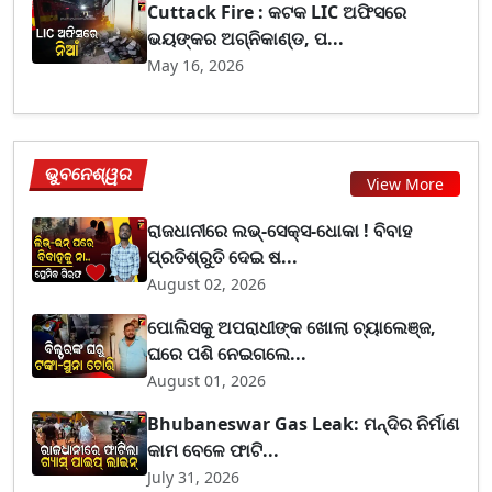
Cuttack Fire : କଟକ LIC ଅଫିସରେ
ଭୟଙ୍କର ଅଗ୍ନିକାଣ୍ଡ, ପ...
May 16, 2026
ଭୁବନେଶ୍ୱର
View More
ରାଜଧାନୀରେ ଲଭ୍-ସେକ୍ସ-ଧୋକା ! ବିବାହ
ପ୍ରତିଶ୍ରୁତି ଦେଇ ଷ...
August 02, 2026
ପୋଲିସକୁ ଅପରାଧୀଙ୍କ ଖୋଲା ଚ୍ୟାଲେଞ୍ଜ,
ଘରେ ପଶି ନେଇଗଲେ...
August 01, 2026
Bhubaneswar Gas Leak: ମନ୍ଦିର ନିର୍ମାଣ
କାମ ବେଳେ ଫାଟି...
July 31, 2026