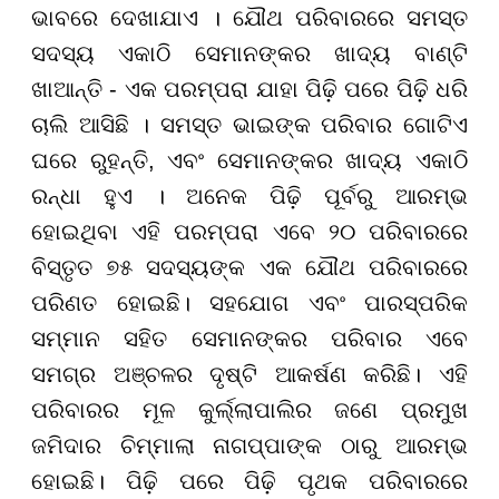
ଭାବରେ ଦେଖାଯାଏ
।
ଯୌଥ ପରିବାରରେ ସମସ୍ତ
ସଦସ୍ୟ ଏକାଠି ସେମାନଙ୍କର ଖାଦ୍ୟ ବାଣ୍ଟି
ଖାଆନ୍ତି - ଏକ ପରମ୍ପରା ଯାହା ପିଢ଼ି ପରେ ପିଢ଼ି ଧରି
ଚାଲି ଆସିଛି । ସମସ୍ତ ଭାଇଙ୍କ ପରିବାର ଗୋଟିଏ
ଘରେ ରୁହନ୍ତି, ଏବଂ ସେମାନଙ୍କର ଖାଦ୍ୟ ଏକାଠି
ରନ୍ଧା ହୁଏ । ଅନେକ ପିଢ଼ି ପୂର୍ବରୁ ଆରମ୍ଭ
ହୋଇଥିବା ଏହି ପରମ୍ପରା ଏବେ
୨୦
ପରିବାରରେ
ବିସ୍ତୃତ
୭୫
ସଦସ୍ୟଙ୍କ ଏକ ଯୌଥ ପରିବାରରେ
ପରିଣତ ହୋଇଛି। ସହଯୋଗ ଏବଂ ପାରସ୍ପରିକ
ସମ୍ମାନ ସହିତ ସେମାନଙ୍କର ପରିବାର ଏବେ
ସମଗ୍ର ଅଞ୍ଚଳର ଦୃଷ୍ଟି ଆକର୍ଷଣ କରିଛି। ଏହି
ପରିବାରର ମୂଳ କୁର୍ଲ୍ଲାପାଲିର ଜଣେ ପ୍ରମୁଖ
ଜମିଦାର ଚିମ୍ମାଲା ନାଗପ୍ପାଙ୍କ ଠାରୁ ଆରମ୍ଭ
ହୋଇଛି। ପିଢ଼ି ପରେ ପିଢ଼ି ପୃଥକ ପରିବାରରେ