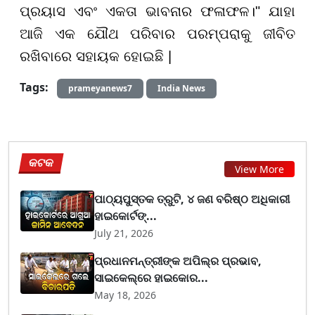
ପ୍ରୟାସ ଏବଂ ଏକତା ଭାବନାର ଫଳାଫଳ।" ଯାହା
ଆଜି ଏକ ଯୌଥ ପରିବାର ପରମ୍ପରାକୁ ଜୀବିତ
ରଖିବାରେ ସହାୟକ ହୋଇଛି |
Tags:
prameyanews7
India News
କଟକ
View More
ପାଠ୍ୟପୁସ୍ତକ ତ୍ରୁଟି, ୪ ଜଣ ବରିଷ୍ଠ ଅଧିକାରୀ
ହାଇକୋର୍ଟଙ୍...
July 21, 2026
ପ୍ରଧାନମନ୍ତ୍ରୀଙ୍କ ଅପିଲ୍‌ର ପ୍ରଭାବ,
ସାଇକେଲ୍‌ରେ ହାଇକୋର...
May 18, 2026