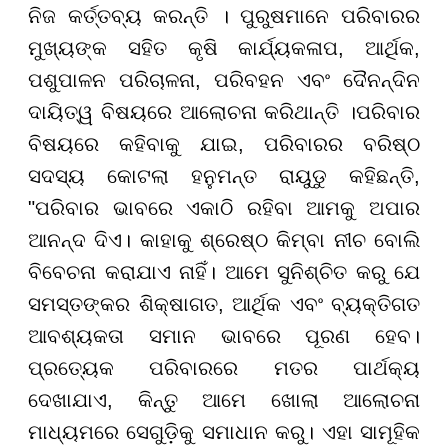
ନିଜ କର୍ତ୍ତବ୍ୟ କରନ୍ତି । ପୁରୁଷମାନେ ପରିବାରର
ମୁଖ୍ୟଙ୍କ ସହିତ କୃଷି କାର୍ଯ୍ୟକଳାପ, ଆର୍ଥିକ,
ପଶୁପାଳନ ପରିଚାଳନା, ପରିବହନ ଏବଂ ଦୈନନ୍ଦିନ
ଦାୟିତ୍ୱ ବିଷୟରେ ଆଲୋଚନା କରିଥାନ୍ତି ।ପରିବାର
ବିଷୟରେ କହିବାକୁ ଯାଇ, ପରିବାରର ବରିଷ୍ଠ
ସଦସ୍ୟ କୋଟଲା ହନୁମନ୍ତ ରାୟୁଡୁ କହିଛନ୍ତି,
"ପରିବାର ଭାବରେ ଏକାଠି ରହିବା ଆମକୁ ଅପାର
ଆନନ୍ଦ ଦିଏ। କାହାକୁ ଶ୍ରେଷ୍ଠ କିମ୍ବା ନୀଚ ବୋଲି
ବିବେଚନା କରାଯାଏ ନାହିଁ। ଆମେ ସୁନିଶ୍ଚିତ କରୁ ଯେ
ସମସ୍ତଙ୍କର ଶିକ୍ଷାଗତ, ଆର୍ଥିକ ଏବଂ ବ୍ୟକ୍ତିଗତ
ଆବଶ୍ୟକତା ସମାନ ଭାବରେ ପୂରଣ ହେବ।
ପ୍ରତ୍ୟେକ ପରିବାରରେ ମତର ପାର୍ଥକ୍ୟ
ଦେଖାଯାଏ, କିନ୍ତୁ ଆମେ ଖୋଲା ଆଲୋଚନା
ମାଧ୍ୟମରେ ସେଗୁଡ଼ିକୁ ସମାଧାନ କରୁ। ଏହା ସାମୂହିକ