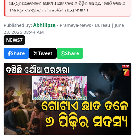
ଆନ୍ଧ୍ରପ୍ରଦେଶରେ ଗୋଟାଏ ଛାତ ତଳେ ୬ ପିଢ଼ିର ସଦସ୍ୟ ଏକାଠି ବସବାସ
। ସମସ୍ତ ସଦସ୍ୟଙ୍କ ଜୀବନଶୈଳୀ ମଧ୍ୟ ସମାନ ।
Abhilipsa
Published By:
- Prameya-News7 Bureau | June
23, 2026 08:44 AM
NEWS7
Share
Tweet
Share