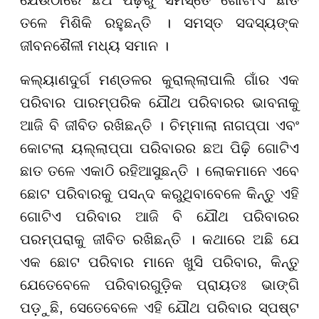
ତଳେ ମିଶିକି ରହୁଛନ୍ତି
।
ସମସ୍ତ ସଦସ୍ୟଙ୍କ
ଜୀବନଶୈଳୀ ମଧ୍ୟ ସମାନ
।
କଲ୍ୟାଣଦୁର୍ଗ ମଣ୍ଡଳର କୁରାଲ୍ଲାପାଲି ଗାଁର ଏକ
ପରିବାର ପାରମ୍ପରିକ ଯୌଥ ପରିବାରର ଭାବନାକୁ
ଆଜି ବି ଜୀବିତ ରଖିଛନ୍ତି । ଚିମ୍ମାଲା ନାଗପ୍ପା ଏବଂ
କୋଟଲା ୟଲ୍ଲାପ୍ପା ପରିବାରର ଛଅ ପିଢ଼ି ଗୋଟିଏ
ଛାତ ତଳେ ଏକାଠି ରହିଆସୁଛନ୍ତି
।
ଲୋକମାନେ ଏବେ
ଛୋଟ ପରିବାରକୁ ପସନ୍ଦ କରୁଥିବାବେଳେ କିନ୍ତୁ ଏହି
ଗୋଟିଏ ପରିବାର ଆଜି ବି ଯୌଥ ପରିବାରର
ପରମ୍ପରାକୁ ଜୀବିତ ରଖିଛନ୍ତି
।
କଥାରେ ଅଛି ଯେ
ଏକ ଛୋଟ ପରିବାର ମାନେ ଖୁସି ପରିବାର, କିନ୍ତୁ
ଯେତେବେଳେ ପରିବାରଗୁଡ଼ିକ ପ୍ରାୟତଃ ଭାଙ୍ଗି
ପଡ଼ୁଛି, ସେତେବେଳେ ଏହି ଯୌଥ ପରିବାର ସ୍ପଷ୍ଟ