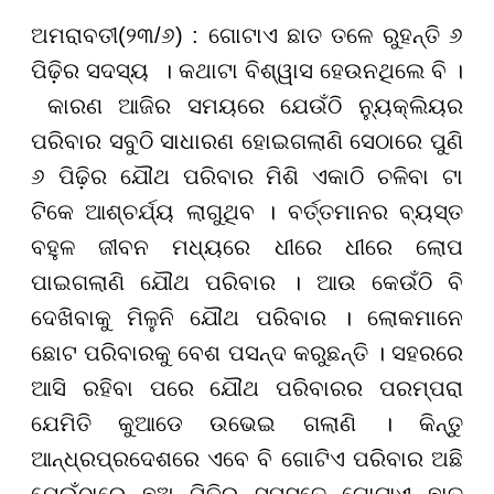
ଅମରାବତୀ(
୨୩/୬)
:
ଗୋଟାଏ ଛାତ ତଳେ ରୁହନ୍ତି ୬
ପିଢ଼ିର ସଦସ୍ୟ
।
କଥାଟା ବିଶ୍ୱାସ ହେଉନଥିଲେ ବି
।
କାରଣ ଆଜିର ସମୟରେ ଯେଉଁଠି ନ୍ୟୁକ୍ଲିୟର
ପରିବାର ସବୁଠି ସାଧାରଣ ହୋଇଗଲାଣି ସେଠାରେ ପୁଣି
୬ ପିଢ଼ିର ଯୌଥ ପରିବାର ମିଶି ଏକାଠି ଚଳିବା ଟା
ଟିକେ ଆଶ୍ଚର୍ଯ୍ୟ ଲାଗୁଥିବ
।
ବର୍ତ୍ତମାନର ବ୍ୟସ୍ତ
ବହୁଳ ଜୀବନ ମଧ୍ୟରେ ଧୀରେ ଧୀରେ ଲୋପ
ପାଇଗଲାଣି ଯୌଥ ପରିବାର
।
ଆଉ କେଉଁଠି ବି
ଦେଖିବାକୁ ମିଳୁନି ଯୌଥ ପରିବାର
।
ଲୋକମାନେ
ଛୋଟ ପରିବାରକୁ ବେଶ ପସନ୍ଦ କରୁଛନ୍ତି
।
ସହରରେ
ଆସି ରହିବା ପରେ ଯୌଥ ପରିବାରର ପରମ୍ପରା
ଯେମିତି କୁଆଡେ ଉଭେଇ ଗଲାଣି
।
କିନ୍ତୁ
ଆନ୍ଧ୍ରପ୍ରଦେଶରେ ଏବେ ବି
ଗୋଟିଏ ପରିବାର ଅଛି
ଯେଉଁଠାରେ ଛଅ ପିଢ଼ିରୁ ସମସ୍ତେ ଗୋଟାଏ ଛାତ