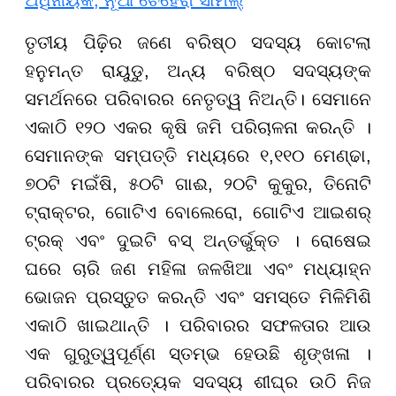
ତୃତୀୟ ପିଢ଼ିର ଜଣେ ବରିଷ୍ଠ ସଦସ୍ୟ କୋଟଲା
ହନୁମନ୍ତ ରାୟୁଡୁ, ଅନ୍ୟ ବରିଷ୍ଠ ସଦସ୍ୟଙ୍କ
ସମର୍ଥନରେ ପରିବାରର ନେତୃତ୍ୱ ନିଅନ୍ତି। ସେମାନେ
ଏକାଠି ୧୨୦ ଏକର କୃଷି ଜମି ପରିଚାଳନା କରନ୍ତି ।
ସେମାନଙ୍କ ସମ୍ପତ୍ତି ମଧ୍ୟରେ ୧,୧୧୦ ମେଣ୍ଢା,
୭୦ଟି ମଇଁଷି, ୫୦ଟି ଗାଈ, ୨୦ଟି କୁକୁର, ତିନୋଟି
ଟ୍ରାକ୍ଟର, ଗୋଟିଏ ବୋଲେରୋ, ଗୋଟିଏ ଆଇଶର୍
ଟ୍ରକ୍ ଏବଂ ଦୁଇଟି ବସ୍ ଅନ୍ତର୍ଭୁକ୍ତ । ରୋଷେଇ
ଘରେ ଚାରି ଜଣ ମହିଳା ଜଳଖିଆ ଏବଂ ମଧ୍ୟାହ୍ନ
ଭୋଜନ ପ୍ରସ୍ତୁତ କରନ୍ତି ଏବଂ ସମସ୍ତେ ମିଳିମିଶି
ଏକାଠି ଖାଇଥାନ୍ତି । ପରିବାରର ସଫଳତାର ଆଉ
ଏକ ଗୁରୁତ୍ୱପୂର୍ଣ୍ଣ ସ୍ତମ୍ଭ ହେଉଛି ଶୃଙ୍ଖଳା ।
ପରିବାରର ପ୍ରତ୍ୟେକ ସଦସ୍ୟ ଶୀଘ୍ର ଉଠି ନିଜ