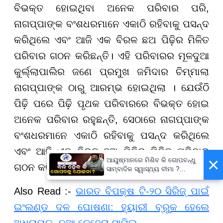
ବିଭକ୍ତ ହୋଇଥିବା ଅନେକ ପରିବାର ପରି,
ନାଗପ୍ପାଙ୍କ ବଂଶଧରମାନେ ଏକାଠି ରହିବାକୁ ପସନ୍ଦ
କରିଥିଲେ ଏବଂ ଆଜି ଏକ ବିରଳ ଛଅ ପିଢ଼ିର ମିଳିତ
ପରିବାର ଗଠନ କରିଛନ୍ତି। ଏହି ପରିବାରର ମୂଳଦୁଆ
କୁର୍ଲ୍ଲାପାଲିର ଜଣେ ପ୍ରମୁଖ ଜମିଦାର ଚିମ୍ମାଲା
ନାଗପ୍ପାଙ୍କ ଠାରୁ ଆରମ୍ଭ ହୋଇଥିଲା । ଯେଉଁଠି
ପିଢ଼ି ପରେ ପିଢ଼ି ପୃଥକ ପରିବାରରେ ବିଭକ୍ତ ହୋଇ
ଅନେକ ପରିବାର ରହୁଛନ୍ତି, ସେଠାରେ ନାଗପ୍ପାଙ୍କ
ବଂଶଧରମାନେ ଏକାଠି ରହିବାକୁ ପସନ୍ଦ କରିଥିଲେ
ଏବଂ ଆଜି ଏକ ବିରଳ ଛଅ ପିଢ଼ିର ମିଳିତ ପରିବାର
×
ଆୟୁଷ୍ମାନରେ ମିଶିବ କି ଗୋପବନ୍ଧୁ
ଗଠନ କରିଛନ୍ତି।
ସାମ୍ବାଦିକ ସ୍ୱାସ୍ଥ୍ୟ ବୀମା ?
ପ୍ରକ୍ରିୟା ଆରମ୍ଭ,
ସ୍ୱାସ୍ଥ୍ୟମନ୍ତ୍ରୀ କହିଲେ- ସରକାର
Also Read :-
ଭାରତ ବିପକ୍ଷ ଟି-୨୦ ସିରିଜ୍ ପାଇଁ
କରିବେ ତର୍ଜମା
ଇଂଲଣ୍ଡ ଦଳ ଘୋଷଣା: ହ୍ୟାରୀ ବ୍ରୁକ ହେଲେ
ଅଧିନାୟକ, ନୂଆ ଚେହେରା ସାମିଲ୍