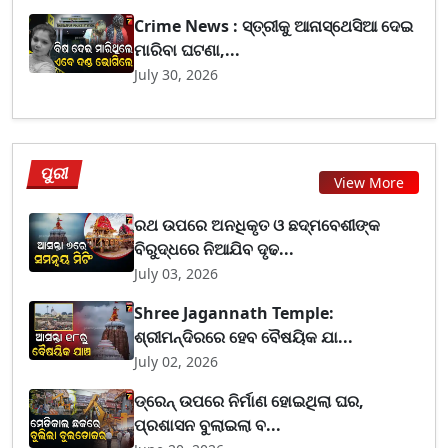
Crime News : ସ୍ତ୍ରୀକୁ ଆନାସ୍ଥେସିଆ ଦେଇ
ମାରିବା ଘଟଣା,...
July 30, 2026
ପୁରୀ
View More
ରଥ ଉପରେ ଅନଧିକୃତ ଓ ଛଦ୍ମବେଶୀଙ୍କ
ବିରୁଦ୍ଧରେ ନିଆଯିବ ଦୃଢ...
July 03, 2026
Shree Jagannath Temple:
ଶ୍ରୀମନ୍ଦିରରେ ହେବ ବୈଷୟିକ ଯା...
July 02, 2026
ଡ୍ରେନ୍ ଉପରେ ନିର୍ମାଣ ହୋଇଥିଲା ଘର,
ପ୍ରଶାସନ ବୁଲାଇଲା ବ...