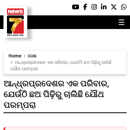
☰
Home
ଦେଶ
ଆନ୍ଧ୍ରପ୍ରଦେଶର ଏକ ପରିବାର, ଯେଉଁଠି ଛଅ ପିଢ଼ିରୁ ଚାଲିଛି
ଯୌଥ ପରମ୍ପରା
ଆନ୍ଧ୍ରପ୍ରଦେଶର ଏକ ପରିବାର,
ଯେଉଁଠି ଛଅ ପିଢ଼ିରୁ ଚାଲିଛି ଯୌଥ
ପରମ୍ପରା