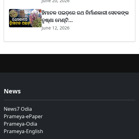
June 20, 2026
ହିମାଚଳ ପଇଡ଼ରେ ରଥ ନିର୍ମାଣକାରୀ ସେବକଙ୍କ
ତୃଷ୍ଣା ମେଣ୍ଟି...
June 12, 2026
News
News7 Odia
Prameya-ePaper
Prameya-Odia
Prameya-English