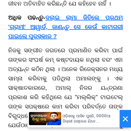
ଜୀବନ ଅତିବାହିତ କରିଛନ୍ତି ଯେ କହିହେବ ନାହିଁ ।
ଅଧିକ ପଢନ୍ତୁ-
ଦଲାଇ ଲାମା ଜିତିଲେ ପ୍ରଥମ
'ଗ୍ରାମୀ' ଆୱାର୍ଡ, ଜାଣନ୍ତୁ ସେ କେଉଁ କାଟାଗରୀ
ପାଇଲେ ପୁରସ୍କାର ?
ନିଜକୁ ସଙ୍ଗୀତ ଜଗତରେ ପ୍ରମାଣିତ କରିବା ପାଇଁ
ତାଙ୍କର ସଂଘର୍ଷ କମ୍ କଷ୍ଟଦାୟକ ନଥିଲା ବରଂ ଏହା
ଅତ୍ୟନ୍ତ କଠିନ ଥିଲା । ଅନେକ ରିଜେକ୍ସନର ମଧ୍ୟ
ସାମ୍ନା କରିବାକୁ ପଡିଥିଲା ଅମାଲଙ୍କୁ । ଏକ
ସାକ୍ଷାତକାରରେ, ଅମାଲ୍ ନିଜର ଯନ୍ତ୍ରଣା
ପ୍ରକାଶ କରି କହିଥିଲେ ଯେ "ମଲ୍ଲିକ୍" ଟାଇଟେଲ୍
ତାଙ୍କ ସପକ୍ଷରେ କାମ କରିବା ପରିବର୍ତ୍ତେ ତାଙ୍କ
×
ବିରୁଦ୍ଧରେ କାମ କରିଥିଲେ । ଅମାଲ୍ କହିଥିଲେ, "ମୁଁ
ଓଡ଼ିଶାକୁ ଆସିବ ପୁଞ୍ଜି, ତିନିଦିନିଆ
ଦିଲ୍ଲୀ ଗସ୍ତରେ ଯିବେ
ଯେଉଁଠାରେ ସହାୟକ ଭାବରେ କାମ କରିବାକୁ
ମୁଖ୍ୟମନ୍ତ୍ରୀ ମୋହନ ମାଝୀ