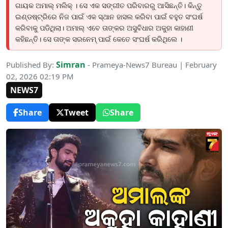
ଗାୟକ ଅମାଲ୍ ମଲିକ୍ । ସେ ଏକ ସଙ୍ଗୀତ ପରିବାରରୁ ଆସିଛନ୍ତି। କିନ୍ତୁ
ଇଣ୍ଡଷ୍ଟ୍ରିରେ ନିଜ ପାଇଁ ଏକ ସ୍ଥାନ ହାସଲ କରିବା ପାଇଁ ବହୁତ ସଂଘର୍ଷ
କରିବାକୁ ପଡିଥିଲା। ଅମାଲ୍ ଏବେ ତାଙ୍କର ଅସୁବିଧାର ଅକୁହା କାହାଣୀ
କହିଛନ୍ତି। ସେ ତାଙ୍କ ସରନେମ୍ ପାଇଁ କେତେ ସଂଘର୍ଷ କରିଥିଲେ ।
Simran
Published By:
- Prameya-News7 Bureau | February
02, 2026 02:19 PM
NEWS7
Share
Tweet
Share