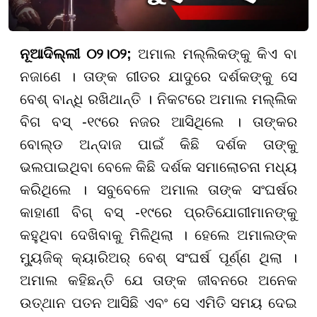
ନୂଆଦିଲ୍ଲୀ ୦୨।୦୨;
ଅମାଲ ମଲ୍ଲିକଙ୍କୁ କିଏ ବା
ନଜାଣେ । ତାଙ୍କ ଗୀତର ଯାଦୁରେ ଦର୍ଶକଙ୍କୁ ସେ
ବେଶ୍ ବାନ୍ଧି ରଖିଥାନ୍ତି । ନିକଟରେ ଅମାଲ ମଲ୍ଲିକ
ବିଗ ବସ୍ -୧୯ରେ ନଜର ଆସିଥିଲେ । ତାଙ୍କର
ବୋଲ୍ଡ ଅନ୍ଦାଜ ପାଇଁ କିଛି ଦର୍ଶକ ତାଙ୍କୁ
ଭଲପାଇଥିବା ବେଳେ କିଛି ଦର୍ଶକ ସମାଲୋଚନା ମଧ୍ୟ
କରିଥିଲେ । ସବୁବେଳେ ଅମାଲ ତାଙ୍କ ସଂଘର୍ଷର
କାହାଣୀ ବିଗ୍ ବସ୍ -୧୯ରେ ପ୍ରତିଯୋଗୀମାନଙ୍କୁ
କହୁଥିବା ଦେଖିବାକୁ ମିଳିଥିଲା । ହେଲେ ଅମାଲଙ୍କ
ମ୍ୟୁଜିକ୍ କ୍ୟାରିଅର୍ ବେଶ୍ ସଂଘର୍ଷ ପୂର୍ଣ୍ଣ ଥିଲା ।
ଅମାଲ କହିଛନ୍ତି ଯେ ତାଙ୍କ ଜୀବନରେ ଅନେକ
ଉତ୍ଥାନ ପତନ ଆସିଛି ଏବଂ ସେ ଏମିତି ସମୟ ଦେଇ