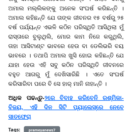
ଅମାଲ ମଲ୍ଲିକଙ୍କୁ ଅନେକ ସଂଘର୍ଷ କରିଛନ୍ତି ।
ଅମାଲ କହିଛନ୍ତି ଯେ ତାଙ୍କ ଜୀବନର ୧୫ ବର୍ଷରୁ ୨୫
ବର୍ଷ ପର୍ଯ୍ୟନ୍ତ ଏଭଳି କଠିନ ପରିସ୍ଥିତି ଆସିଥିଲା ମୁଁ
ରାସ୍ତାରେ ବୁଲୁଥିଲି, ମୋର କାମ ନିଜେ କରୁଥିଲି,
ତାହା ଆସିଟାଣ୍ଟ ଭାବରେ ହେଉ ବା ଡେଲିଭରି ବୟ
ଭାବରେ । ତଥାପି ଅମାଲ ଖୁସି ହୋଇ କହିଛନ୍ତି ଯେ
ଯାହା ହେଉ ଏହି ସବୁ କଠିନ ପରିସ୍ଥିତି ଜୀବନରେ
ବହୁତ ଆଗରୁ ମୁଁ ଦେଖିସାରିଛି । ଏତେ ସଂଘର୍ଷ
କରିସାରିବା ପରେ ବି ସେ ହାର୍ ମାନି ନାହାନ୍ତି ।
ଅଧିକ ପଢନ୍ତୁ-
୨ରେ ବିବାହ କରିବେନି ରଶ୍ମିକା-
ବିଜୟ, ଏହି ଦିନ ସିଟି ପ୍ୟାଲେସ୍‌ରେ ନେବେ
ସାତଫେରା
Tags:
prameyanews7