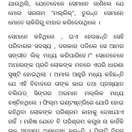
ଯାଉଥିଲି, ଯେତେବେଳେ ସେମାନେ ଜାଣିଲେ ଯେ
ମୋର ସରନାମ "ମଲ୍ଲିକ୍", ତୁରନ୍ତ ସେମାନେ
ମୋତେ ଚାକିରିରୁ ବାହାର କରିଦେଉଥିଲେ ।
ସେମାନେ କହିଥିଲେ , ଇଏ ହେଉଛନ୍ତି ସେହି
ପରିବାରର ସଦସ୍ୟ , ଦରକାର ପଡିଲେ ସେ ଆମର
ସଙ୍ଗୀତ ଲିକ୍ ମଧ୍ୟ କରିପାରିବେ।'" ସେତେବେଳେ
ଅମାଲଙ୍କ ପ୍ରତି ଲୋକଙ୍କ ମନରେ ଏପରି ଧାରଣା
ସୃଷ୍ଟି ହୋଇଥିଲା । ଅମାଲ ଆହୁରି ମଧ୍ୟ କହିଛନ୍ତି
ଯେ ଏହି ବିବାଦରେ ତାଙ୍କ ଭାଇ ତଥା ପ୍ରଖ୍ୟାତ
ବଲିଉଡ୍ ସିଙ୍ଗର ଅରମାନ ମଲ୍ଲିକ ମଧ୍ୟ
ବଞ୍ଚିନଥିଲେ । ଫିଲ୍ମ ଇଣ୍ଟଷ୍ଟ୍ରିରେ ଯୋଡି ହୋଇ
ରହିଥିବା ଲୋକଙ୍କ ପରିଶ୍ରମ କାହାକୁ ଦେଖାଯାଏ
ନାହିଁ । ମଣିଷ ଯେତେ ବି ପରିଶ୍ରମ କରୁନା ନା କାହିଁକି
ତାକୁ ସମସ୍ତେ ଅଣଦେଖା କରନ୍ତି । ପିଲାଟି ଦିନରୁ