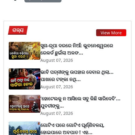
ରାଜ୍ୟ
View More
ସୁନା-ରୂପା ଦରରେ ନିଆଁ: ଭୁବନେଶ୍ୱରରେ
ରେକର୍ଡ ଛୁଇଁଲା ଅଳଙ...
August 07, 2026
ଭାବି ପତ୍ନୀଙ୍କୁ ଉପହାର ଦେବାର ଥିଲା...
ପାଖରେ ଟଙ୍କା ନଥି...
August 07, 2026
'ହୋଟେଲକୁ ନ ଆସିଲେ ସବୁ କିଛି ସାରିଦେବି'...
ଯୁବତୀଙ୍କୁ...
August 07, 2026
ଗୋଟିଏ ପରେ ଗୋଟିଏ ଘୂର୍ଣ୍ଣିବଳୟ,
ହୋଇପାରେ ଅବପାତ ! ଏହ...