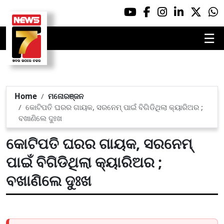
☰
Home
ମନୋରଞ୍ଜନ
କୋଟିପତି ଘରର ଗାୟକ, ସରନେମ୍ ପାଇଁ ବିଗିଡିଥିଲା କ୍ୟାରିଅର ;
ବଖାଣିଲେ ଦୁଃଖ
କୋଟିପତି ଘରର ଗାୟକ, ସରନେମ୍
ପାଇଁ ବିଗିଡିଥିଲା କ୍ୟାରିଅର ;
ବଖାଣିଲେ ଦୁଃଖ