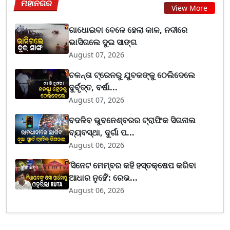
ମହାନଗର
View More
ଗାଧୋଇବା ବେଳେ ହେଲା କାଳ, ନଦୀରେ
ଭାସିଗଲେ ଦୁଇ ସାଙ୍ଗ
August 07, 2026
ଚଳନ୍ତା ଟ୍ରେନରୁ ଯୁବକଙ୍କୁ ଠେଲିଦେଲେ
ଦୁର୍ବୃତ୍ତ, ବର୍ଷା...
August 07, 2026
ବଦଳିବ ଭୁବନେଶ୍ବରର ଟ୍ରାଫିକ ସିଗନାଲ
ବ୍ୟବସ୍ଥା, ଦୁର୍ଗା ପ...
August 06, 2026
‘ସିନେଟ ମେମ୍ବର କହି ହସ୍ତକ୍ଷେପ କରିବା
ଆଧାର ନୁହେଁ’: ରେଭ...
August 06, 2026