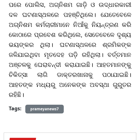
ପରେ ପୋଲିସ, ଅଗ୍ନିଶମ ଗାଡ଼ି ଓ ଉଦ୍ଧାରକାରୀ
ଦଳ ଘଟଣାସ୍ଥଳରେ ପହଞ୍ଚିଥିଲେ। ଯେତେବେଳେ
ଅଗ୍ନିଶମ କର୍ମଚାରୀମାନେ ନିଆଁକୁ ନିୟନ୍ତ୍ରଣ କରି
କୋଠାରେ ପ୍ରବେଶ କରିଥିଲେ, ସେତେବେଳେ ଦୃଶ୍ୟ
ଭୟଙ୍କର ଥିଲା। ଘଟଣାସ୍ଥଳରେ ଶ୍ରମିକଙ୍କ
ଜଳିଯାଇଥିବା ମୃତଦେହ ପଡ଼ି ରହିଥିଲା। ବର୍ତ୍ତମାନ
ଅଞ୍ଚଳକୁ ଘେରାବନ୍ଦୀ କରାଯାଇଛି। ଆହତମାନଙ୍କୁ
ଚିକିତ୍ସା ଲାଗି ଡାକ୍ତରଖାନାକୁ ପଠାଯାଇଛି।
ଆହତଙ୍କ ମଧ୍ୟରୁ ଅନେକଙ୍କ ଅବସ୍ଥା ଗୁରୁତର
ରହିଛି।
Tags:
prameyanews7