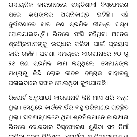
ରାସାୟନିକ କାରଖାନାରେ ଶକ୍ତିଶାଳୀ ବିସ୍ଫୋରଣ
ପରେ ଭୟଙ୍କର ଅଗ୍ନିକାଣ୍ଡ ଘଟିଛି। ଏହି
ଦୁର୍ଘଟଣାରେ ସାତ ଜଣ ଶ୍ରମିକ ଜୀବନ୍ତ ଦଗ୍ଧ
ହୋଇଯାଇଛନ୍ତି। ଭିତରେ ଫସି ରହିଥିବା ଅନେକ
ଶ୍ରମି୍କମାନଙ୍କୁ ଉଦ୍ଧାର କରିବା ପାଇଁ ପ୍ରୟାସ
ଜାରି ରହିଛି। ଘଟଣା ସମୟରେ କାରଖାନାରେ ୨୦ ରୁ
୨୫ ଜଣ ଶ୍ରମିକ କାମ କରୁଥିଲେ। ସେମାନଙ୍କ
ମଧ୍ୟରୁ କିଛି ଲୋକ ଜୀବନ ବଞ୍ଚାଇ ବାହାରକୁ
ପଳାଇବାରେ ସଫଳ ହୋଇଥିବା କୁହାଯାଉଛି।
ରିପୋର୍ଟ ଅନୁଯାୟୀ କାରଖାନାଟି କିଛି ମାସ ଧରି ବନ୍ଦ
ଥିଲା। ସେଥିରେ କାର୍ଡବୋର୍ଡର ବହୁ ପରିମାଣର ଗଚ୍ଛିତ
ଥିଲା। ଘଟଣାସ୍ଥଳରେ ଥିବା ଶ୍ରମିକମାନେ କାରଖାନା
ଭିତରେ ଜୋରଦାର ବିସ୍ଫୋରଣ ଶୁଣିବା ସହ ନିଆଁ
ଲାଗିବା ସୂଚନା ମିଳିଥିଲା। ଏପର୍ଯ୍ୟନ୍ତ ବିସ୍ଫୋରଣ ଓ