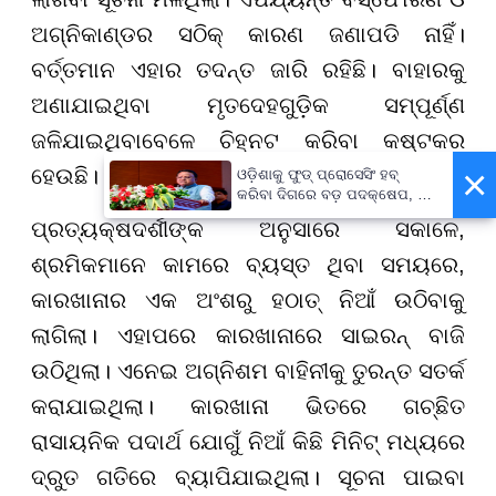
ଅଗ୍ନିକାଣ୍ଡର ସଠିକ୍ କାରଣ ଜଣାପଡି ନାହିଁ।
ବର୍ତ୍ତମାନ ଏହାର ତଦନ୍ତ ଜାରି ରହିଛି। ବାହାରକୁ
ଅଣାଯାଇଥିବା ମୃତଦେହଗୁଡ଼ିକ ସମ୍ପୂର୍ଣ୍ଣ
ଜଳିଯାଇଥିବାବେଳେ ଚିହ୍ନଟ କରିବା କଷ୍ଟକର
×
ହେଉଛି।
ଓଡ଼ିଶାକୁ ଫୁଡ୍ ପ୍ରୋସେସିଂ ହବ୍
କରିବା ଦିଗରେ ବଡ଼ ପଦକ୍ଷେପ, ୪୨
ହଜାରରୁ ଅଧିକ ନିଯୁକ୍ତି ସୁଯୋଗ
ପ୍ରତ୍ୟକ୍ଷଦର୍ଶୀଙ୍କ ଅନୁସାରେ ସକାଳେ,
ଶ୍ରମିକମାନେ କାମରେ ବ୍ୟସ୍ତ ଥିବା ସମୟରେ,
କାରଖାନାର ଏକ ଅଂଶରୁ ହଠାତ୍ ନିଆଁ ଉଠିବାକୁ
ଲାଗିଲା। ଏହାପରେ କାରଖାନାରେ ସାଇରନ୍ ବାଜି
ଉଠିଥିଲା। ଏନେଇ ଅଗ୍ନିଶମ ବାହିନୀକୁ ତୁରନ୍ତ ସତର୍କ
କରାଯାଇଥିଲା। କାରଖାନା ଭିତରେ ଗଚ୍ଛିତ
ରାସାୟନିକ ପଦାର୍ଥ ଯୋଗୁଁ ନିଆଁ କିଛି ମିନିଟ୍ ମଧ୍ୟରେ
ଦ୍ରୁତ ଗତିରେ ବ୍ୟାପିଯାଇଥିଲା। ସୂଚନା ପାଇବା