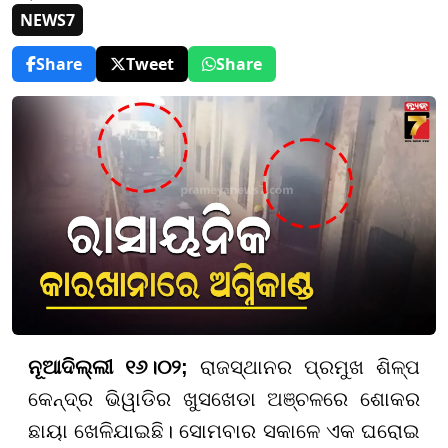
NEWS7
Share
Tweet
Share
ନୂଆଦିଲ୍ଲୀ ୧୬।୦୨;
ରାଜସ୍ଥାନର ପ୍ରମୁଖ ଶିଳ୍ପ
କେନ୍ଦ୍ର ଭିୱାଡିର ଖୁସଖେଡା ଅଞ୍ଚଳରେ ଶୋକର
ଛାୟା ଖେଳିଯାଇଛି। ସୋମବାର ସକାଳେ ଏକ ଘରୋଇ