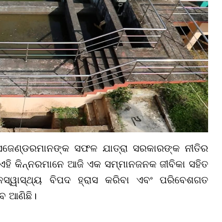
ନ୍ସଜେଣ୍ଡରମାନଙ୍କ ସଫଳ ଯାତ୍ରା ସରକାରଙ୍କ ନୀତିର
ା ଏହି କିନ୍ନରମାନେ ଆଜି ଏକ ସମ୍ମାନଜନକ ଜୀବିକା ସହିତ
ଜନସ୍ୱାସ୍ଥ୍ୟ ବିପଦ ହ୍ରାସ କରିବା ଏବଂ ପରିବେଶଗତ
ବ ଆଣିଛି।