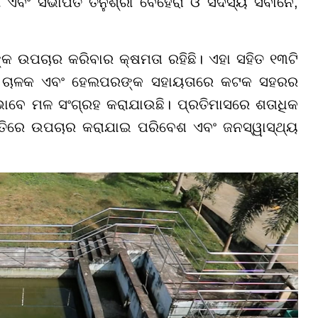
 ଏବଂ ସଭାପତି ତନୁଶ୍ରୀ ବେହେରା ଓ ସଦସ୍ୟ ସିବାନେ,
କ ଉପଚାର କରିବାର କ୍ଷମତା ରହିଛି। ଏହା ସହିତ ୧୩ଟି
ାପ୍ତ ଚାଳକ ଏବଂ ହେଲପରଙ୍କ ସହାୟତାରେ କଟକ ସହରର
 ଭାବେ ମଳ ସଂଗ୍ରହ କରାଯାଉଛି। ପ୍ରତିମାସରେ ଶତାଧିକ
୍ଧତିରେ ଉପଚାର କରାଯାଇ ପରିବେଶ ଏବଂ ଜନସ୍ୱାସ୍ଥ୍ୟ