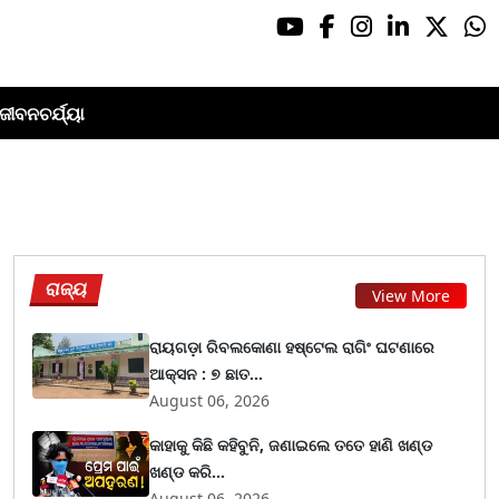
ଜୀବନଚର୍ଯ୍ୟା
ରାଜ୍ୟ
View More
ରାୟଗଡ଼ା ରିବଲକୋଣା ହଷ୍ଟେଲ ରାଗିଂ ଘଟଣାରେ
ଆକ୍ସନ : ୭ ଛାତ...
August 06, 2026
କାହାକୁ କିଛି କହିବୁନି, ଜଣାଇଲେ ତତେ ହାଣି ଖଣ୍ଡ
ଖଣ୍ଡ କରି...
August 06, 2026