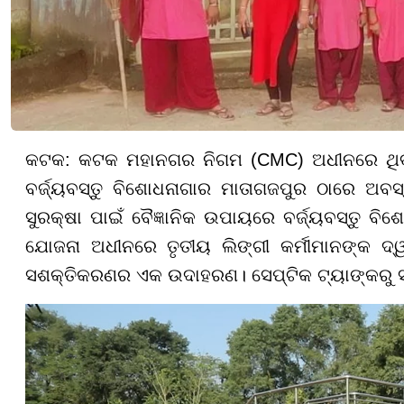
କଟକ: କଟକ ମହାନଗର ନିଗମ (CMC) ଅଧୀନରେ ଥିବା ଫ
ବର୍ଜ୍ୟବସ୍ତୁ ବିଶୋଧନାଗାର ମାତାଗଜପୁର ଠାରେ ଅବସ
ସୁରକ୍ଷା ପାଇଁ ବୈଜ୍ଞାନିକ ଉପାୟରେ ବର୍ଜ୍ୟବସ୍ତୁ 
ଯୋଜନା ଅଧୀନରେ ତୃତୀୟ ଲିଙ୍ଗୀ କର୍ମୀମାନଙ୍କ ଦ୍ୱା
ସଶକ୍ତିକରଣର ଏକ ଉଦାହରଣ। ସେପ୍ଟିକ ଟ୍ୟାଙ୍କରୁ ସଂଗ