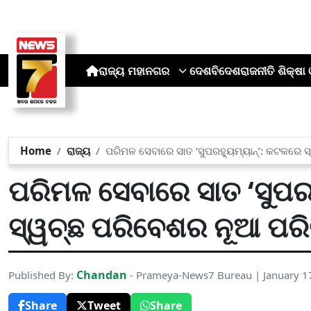
ରାଜ୍ୟ
ମହାନଗର
ଦେଶ
ବିଦେଶ
ରାଜନୀତି
ଶିକ୍ଷା 
Home
ରାଜ୍ୟ
ପରିମଳ ସେବାରେ ସାତ ‘ସୁପରହ୍ୟୁମ୍ୟାନ୍’: କଟକରେ 
ପରିମଳ ସେବାରେ ସାତ ‘ସୁପରହ
ସ୍ୱଚ୍ଛ ପରିବେଶର ନୂଆ ପରି
Chandan
Published By:
- Prameya-News7 Bureau | January 1
Share
Tweet
Share