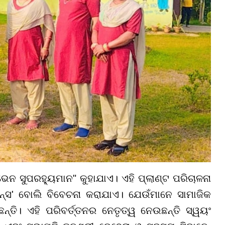
ସେଭେନ ସୁପରହ୍ୟୁମାନ" କୁହାଯାଏ। ଏହି ପ୍ଲାଣ୍ଟ ପରିଚାଳନା
ମାନ୍ସ' ବୋଲି ବିବେଚନା କରାଯାଏ। ଯେଉଁମାନେ ସାମାଜିକ
ଛନ୍ତି। ଏହି ପରିବର୍ତ୍ତନର ନେତୃତ୍ୱ ନେଉଛନ୍ତି ସ୍ୱୟଂ