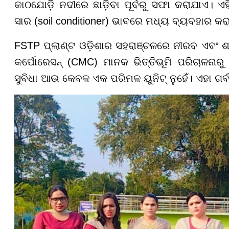
କାଠଯୋଡ଼ି ନଦୀରେ ଛାଡ଼ିବା ପୂର୍ବରୁ ସଫା କରାଯାଏ। ଏହି 
ସାର (soil conditioner) ଭାବରେ ମଧ୍ୟ ବ୍ୟବହାର କର
FSTP ପ୍ଲାଣ୍ଟ ଓଡ଼ିଶାର ସହରାଞ୍ଚଳରେ ନୀରବ ଏବଂ ଶକ୍
କର୍ପୋରେସନ୍ (CMC) ମାନକ ଭିତ୍ତିଭୂମି ପରିଚାଳନାରୁ 
ସୁବିଧା ଆଉ କେବଳ ଏକ ପରିମଳ ୟୁନିଟ୍ ନୁହେଁ। ଏହା ଗର୍