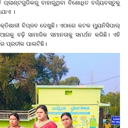
ପ୍ଲାଣ୍ଟଗୁଡିକରୁ ବାହାରୁଥିବା ବିଶୋଧିତ ବର୍ଜ୍ୟବସ୍ତୁକୁ
ାଯାଏ ।
ତିଶାଳୀ ବିପ୍ଳବ ଦେଖୁଛି। ଏଠାରେ କଟକ ମ୍ୟୁନିସିପାଲ୍
ଆଗକୁ ବଢ଼ି ସାମାଜିକ ସମାନତାକୁ ସମର୍ଥନ କରିଛି। ଏହି
ବର ପ୍ରତୀକ ପାଲଟିଛି।