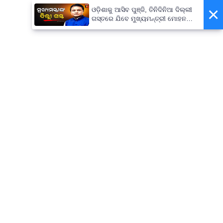
×
ଓଡ଼ିଶାକୁ ଆସିବ ପୁଞ୍ଜି, ତିନିଦିନିଆ ଦିଲ୍ଲୀ
ଗସ୍ତରେ ଯିବେ ମୁଖ୍ୟମନ୍ତ୍ରୀ ମୋହନ
ମାଝୀ