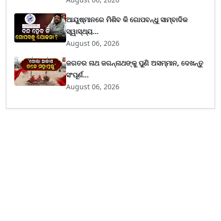
ଆୟୁଷ୍ମାନରେ ମିଶିବ କି ଗୋପବନ୍ଧୁ ସାମ୍ବାଦିକ
ସ୍ୱାସ୍ଥ୍ୟ...
August 06, 2026
ଜଗତର ନାଥ ଜଗନ୍ନାଥଙ୍କୁ ପୁଣି ଅସମ୍ମାନ, ଦେଖନ୍ତୁ
ସଂପୂର୍ଣ...
August 06, 2026