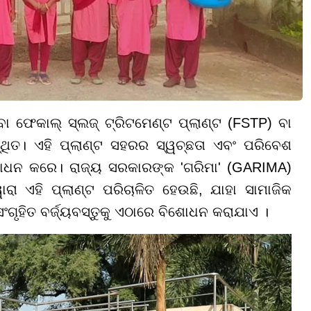
େକାଲ୍ ସ୍ଲଜ୍ ଟ୍ରିଟମେଣ୍ଟ ପ୍ଲାଣ୍ଟ (FSTP) ବା
୍ଥିତ। ଏହି ପ୍ଲାଣ୍ଟ ସହରର ସ୍ୱଚ୍ଛତା ଏବଂ ପରିବେଶ
ବିଶୋଧନ କରେ। ରାଜ୍ୟ ସରକାରଙ୍କ 'ଗରିମା' (GARIMA)
ରା ଏହି ପ୍ଲାଣ୍ଟ ପରିଚାଳିତ ହେଉଛି, ଯାହା ସାମାଜିକ
ୃହିତ ବର୍ଜ୍ୟବସ୍ତୁକୁ ଏଠାରେ ବିଶୋଧନ କରାଯାଏ ।