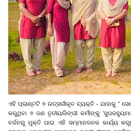
ଏହି ପ୍ଲାଣ୍ଟଟି ୭ ଉତ୍ସର୍ଗୀକୃତ ବ୍ୟକ୍ତି - ଯାହାକୁ " 
କରୁଥିବା ୭ ଜଣ ତୃତୀୟଲିଙ୍ଗୀ କର୍ମୀଙ୍କୁ 'ସୁପରହ୍ୟୁ
ବର୍ଜନରୁ ମୁକ୍ତି ପାଇ ଏହି ସମ୍ମାନଜନକ କାର୍ଯ୍ୟ କରୁ