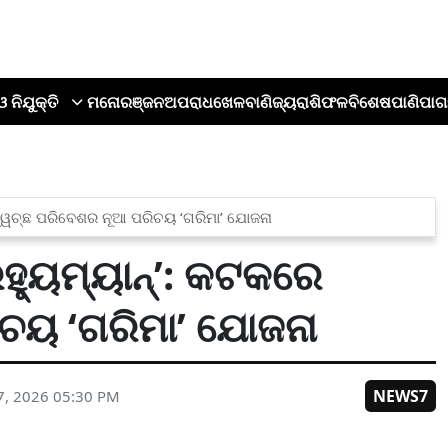
ଓ ନିଯୁକ୍ତି
ମନୋରଞ୍ଜନ
ଅପରାଧ
ଖେଳ
ବାଣିଜ୍ୟ
ରାଶିଫଳ
ବିଶେଷ
ପାଣିପାଗ
ସ୍ୱଚ୍ଛ ପରିବେଶର ନୂଆ ପରିଚୟ ‘ଗରିମା’ ଯୋଜନା
୍ୟୁମ୍ୟାନ୍’: କଟକରେ
ଚୟ ‘ଗରିମା’ ଯୋଜନା
NEWS7
7, 2026 05:30 PM