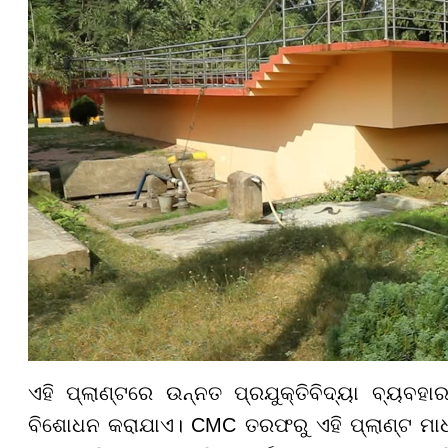
ଏହି ପ୍ଲାଣ୍ଟରେ ଉନ୍ନତ ପ୍ରଯୁକ୍ତିବିଦ୍ୟା ବ୍ୟବହ
ବିଶୋଧନ କରାଯାଏ। CMC ତରଫରୁ ଏହି ପ୍ଲାଣ୍ଟ ମାଧ