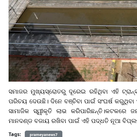
ସମାଜର ମୁଖ୍ୟସ୍ରୋତରୁ ଦୂରେଇ ରହିଥିବା ଏହି ଟ୍ରା
ପରିଚୟ ଦେଉଛି। ଦିନେ ବଞ୍ଚିବା ପାଇଁ ସଂଘର୍ଷ କରୁଥିବ
ସାମାଜିକ ସ୍ୱୀକୃତି ଲାଭ କରିପାରିଛନ୍ତି।କଟକରେ 
ମାନଦଣ୍ଡ ବଜାୟ ରଖିବା ପାଇଁ ଏହି ପଦ୍ଧତି ନୂଆ ବିପ୍ଲ
Tags:
prameyanews7