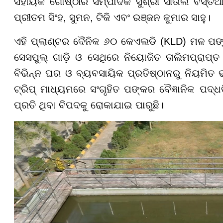
ସହାୟକ ଗୋଷ୍ଠୀର ସମ୍ପାଦକ ସୁଶ୍ରୀ ସୀତାଲ ବସ୍ତିଆ
ପ୍ରୀତମ ସିଂହ, ସୁମନ, ଟିକି ଏବଂ ରଞ୍ଜନ କୁମାର ସାହୁ।
ଏହି ପ୍ଲାଣ୍ଟର ଦୈନିକ ୬୦ କେଏଲଡି (KLD) ମଳ ପଙ୍
ସେସପୁଲ୍ ଗାଡ଼ି ଓ ସେଥିରେ ନିୟୋଜିତ ତାଲିମପ୍ର
ବିଭିନ୍ନ ଘର ଓ ବ୍ୟବସାୟିକ ପ୍ରତିଷ୍ଠାନରୁ ନିୟମିତ
ଟ୍ରିପ୍ ମାଧ୍ୟମରେ ସଂଗୃହିତ ପଙ୍କର ବୈଜ୍ଞାନିକ ପଦ
ପ୍ରତି ଥିବା ବିପଦକୁ ରୋକାଯାଇ ପାରୁଛି।