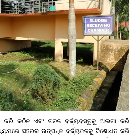
ାର କରି କଠିନ ଏବଂ ତରଳ ବର୍ଜ୍ୟବସ୍ତୁକୁ ଅଲଗା କରି
୍ୟମରେ ସହରର ଉତ୍ପନ୍ନ ବର୍ଜ୍ୟଜଳକୁ ବିଶୋଧନ କରି