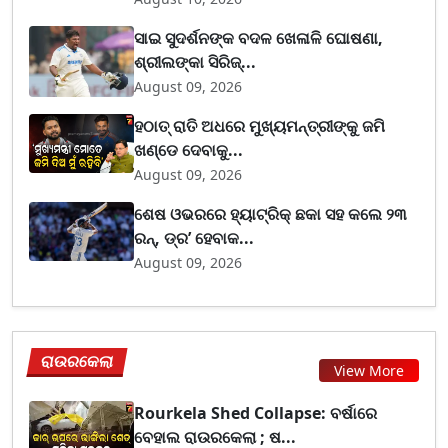
ସାଇ ସୁଦର୍ଶନଙ୍କ ବଦଳ ଖେଳାଳି ଘୋଷଣା,
ଶ୍ରୀଲଙ୍କା ସିରିଜ୍...
August 09, 2026
ହଠାତ୍ ରାତି ଅଧରେ ମୁଖ୍ୟମନ୍ତ୍ରୀଙ୍କୁ ଜମି
ଖଣ୍ଡେ ଦେବାକୁ...
August 09, 2026
ଶେଷ ଓଭରରେ ହ୍ୟାଟ୍ରିକ୍ ଛକା ସହ କଲେ ୨୩
ରନ୍, ଡ୍ର’ ହେବାକ...
August 09, 2026
ରାଉରକେଲା
View More
Rourkela Shed Collapse: ବର୍ଷାରେ
ବେହାଲ ରାଉରକେଲା ; ଷ...