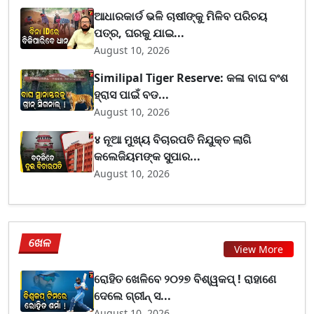
ଆଧାରକାର୍ଡ ଭଳି ଚାଷୀଙ୍କୁ ମିଳିବ ପରିଚୟ
ପତ୍ର, ଘରକୁ ଯାଇ...
August 10, 2026
Similipal Tiger Reserve: କଳା ବାଘ ବଂଶ
ହ୍ରାସ ପାଇଁ ବଡ...
August 10, 2026
४ ନୂଆ ମୁଖ୍ୟ ବିଚାରପତି ନିଯୁକ୍ତ ଲାଗି
କଲେଜିୟମଙ୍କ ସୁପାର...
August 10, 2026
ଖେଳ
View More
ରୋହିତ ଖେଳିବେ ୨୦୨୭ ବିଶ୍ୱକପ୍ ! ରାହାଣେ
ଦେଲେ ଗ୍ରୀନ୍ ସ...
August 10, 2026