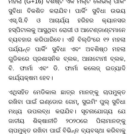
ମହଲା (G+16) ବିଶିଷ୍ଟ ଏକ ମଲ୍ଟି ଲେଭଲ୍ ପାର୍କିଂ
ସୁବିଧା ବିକଶିତ କରାଯିବ। ପାର୍କିଂ ସୁବିଧା ଉଭୟ
ଏସ୍.ସି.ବି ଓ ଆଚାର୍ଯ୍ୟ ହରିହର କ୍ୟାନସର
ହସ୍ପିଟାଲକୁ ଆସୁଥିବା ରୋଗୀ ଓ ଆଟେଣ୍ଡାଣ୍ଟମାନେ
ବ୍ୟବହାର କରିପାରିବେ। ଏହି ବିଲ୍ଡିଂରେ ୧୨ ମହଲା
ପର୍ଯ୍ୟନ୍ତ ପାର୍କିଂ ସୁବିଧା ଏବଂ ଅବଶିଷ୍ଠ ମହଲା
ଗୁଡିକରେ ପ୍ରଶାସନିକ ବ୍ଲକ, ଆନାଟୋମୀ ବ୍ଲକ,
ବି. ଫାର୍ମା ଏବଂ ଡି. ଫାର୍ମା କଲେଜ୍ ଇତ୍ୟାଦି
କାର୍ଯ୍ୟକ୍ଷମ ହେବ।
ଏଥିସହିତ ମେଡିକାଲ ଛାତ୍ର ମାନଙ୍କୁ ଚାପମୁକ୍ତ
ରଖିବା ପାଇଁ ଇଣ୍ଡୋର ଗେମ୍, ସୁଇମିଂ ପୁଲ୍ ସୁବିଧା
ମଧ୍ୟ ଉପଲବ୍ଧ କରାଯିବ। ସୂଚନାଯୋଗ୍ୟ ଯେ
ଜାତୀୟ ଶିକ୍ଷାନୀତି ୨୦୨୦ରେ ପିଲାମାନଙ୍କୁ
ଚାପମୁକ୍ତ ରଖିବା ପାଇଁ ବିଭିନ୍ନ ବ୍ୟବସ୍ଥା କରିବାକୁ