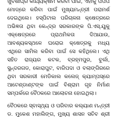
ଖୁବଶୀଘ୍ର କାର୍ଯ୍ୟକ୍ଷମ କରିବା ପାଇଁ, ଏହାକୁ ପିପିପି
ମୋଡ୍ରେ କରିବା ପାଇଁ ମୁଖ୍ୟମନ୍ତ୍ରୀ ପରାମର୍ଶ
ଦେଇଥିଲେ। ହସ୍ପିଟାଲ ପରିଚାଳନା କ୍ଷେତ୍ରରେ
ଅଭିଜ୍ଞତା ଥିବା କେନ୍ଦ୍ର ସରକାରଙ୍କ ପି.ଏସ୍.ୟୁକୁ
ଏକ୍ଷେତ୍ରରେ ପ୍ରାଥମିକତା ଦିଆଯାଉ,
ଆବଶ୍ୟକସ୍ଥଳେ ଘରୋଇ କ୍ଷେତ୍ରକୁ ମଧ୍ୟ
ଏଥିରେ ସାମିଲ କରିବା ପାଇଁ ସେ କହିଥିଲେ। ଏଥି
ସହିତ ରାଜ୍ୟର କଟକ, ବ୍ରହ୍ମପୁର, ବୁର୍ଲା,
ସୁନ୍ଦରଗଡ, କୋରାପୁଟ, ବାରିପଦା ଓ ବଲାଙ୍ଗିରରେ
ଥିବା ସରକାରୀ ମେଡିକାଲ କଲେଜ୍ କ୍ୟାମ୍ପସ୍ରେ
ଆଟେଣ୍ଡାଣ୍ଟଙ୍କ ପାଇଁ ବିଶ୍ରାମ ଗୃହ ନିର୍ମାଣ
ସମ୍ପର୍କରେ ବୈଠକରେ ଆଲୋଚନା ହୋଇଥିଲା।
ବୈଠକରେ ସ୍ବାସ୍ଥ୍ୟ ଓ ପରିବାର କଲ୍ୟାଣ ମନ୍ତ୍ରୀ
ଡ. ମୁକେଶ ମହାଲିଙ୍ଗ, ମୁଖ୍ୟ ଶାସନ ସଚିବ ଶ୍ରୀ