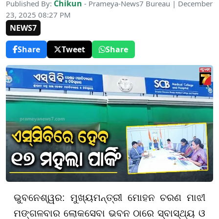
Chikun
Published By:
- Prameya-News7 Bureau | December
23, 2025 08:27 PM
NEWS7
Share
Tweet
Share
ଭୁବନେଶ୍ୱର: ମୁଖ୍ୟମନ୍ତ୍ରୀ ମୋହନ ଚରଣ ମାଝୀ
ମଙ୍ଗଳବାର ଲୋକସେବା ଭବନ ଠାରେ ସ୍ବାସ୍ଥ୍ୟ ଓ