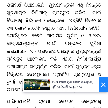
ପରାମର୍ଶ ଦିଆଯାଇଛି। ମୁଖ୍ୟମନ୍ତ୍ରୀ ଏଥି ନିମନ୍ତେ
ଖୁବଶୀଘ୍ର ଡିପିଆର୍ ପ୍ରସ୍ତୁତ କରିବା ପାଇଁ
ବିଭାଗକୁ ନିର୍ଦ୍ଦେଶ ଦେଇଥିଲେ। ଏସ୍ସିବି ନିକଟରେ
୧୩ ଗୋଟି ହାଉସିଂ ଟାୱାର କାମ ନିର୍ମାଣଧୀନ ରହିଛି।
ଯେଉଁଥିରେ ୬୭୨ଟି ଆବାସିକ ୟୁନିଟ୍ ଓ ୨,୨୪୪
ଛାତ୍ରଛାତ୍ରୀଙ୍କ ପାଇଁ ହଷ୍ଟେଲ ସୁବିଧା
କରାଯାଉଛି। ଏହି ପ୍ରକଳ୍ପ ବିଷୟରେ ମୁଖ୍ୟମନ୍ତ୍ରୀ
ସବିସ୍ତୃତ ଆଲୋଚନା କରି ଏହାର ନିର୍ମାଣକାର୍ଯ୍ୟ
ଯଥାଶୀଘ୍ର ସମ୍ପୂର୍ଣ୍ଣ କରିବା ପାଇଁ ମୁଖ୍ୟମନ୍ତ୍ରୀ
ନିର୍ଦ୍ଦେଶ ଦେଇଥିଲେ। ଏଥିସହିତ ବ୍ରହ୍ମପୁର ଓ
ବୁର୍ଲା ମେଡିକାଲ କଲେଜର ପୁନଃ ବିକାଶ କାର୍ଯ୍ୟ
×
ଚିନ୍ତା ବଢାଇଲାଣି ନଦୀର ଜଳସ୍ତର,
ପୁଣି ଘାରିଲାଣି ବନ୍ୟା ଡ଼ର...
ଉପରେ ବୈଠକରେ ଆଲୋଚନା ହୋଇଥିଲା।
ପାଣିକୋଇଲି ଟ୍ରମା କେୟାର ସେଣ୍ଟରକୁ