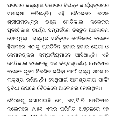
ପରିବାର କଲ୍ୟାଣ ବିଭାଗର ବିଭିନ୍ନ କାର୍ଯ୍ୟକ୍ରମର
ସମୀକ୍ଷା କରିଛନ୍ତି। ଏହି ବୈଠକରେ କଟକ
ଶ୍ରୀରାମଚନ୍ଦ୍ର ଭଞ୍ଜ ମେଡିକାଲ କଲେଜର
ପୁନଃବିକାଶ କାର୍ଯ୍ୟ ସମ୍ପର୍କରେ ବିସ୍ତୃତ ଆଲୋଚନା
ହୋଇଥିଲା। ରାଜ୍ୟର ସର୍ବବୃହତ ମେଡିକାଲ କଲେଜ
ହିସାବରେ ଏଠାକୁ ପ୍ରତିଦିନ ହଜାର ହଜାର ରୋଗୀ ଓ
ସେମାନଙ୍କର ସମ୍ପର୍କୀୟମାନେ ଆସିଥାନ୍ତି। ଏହି
ମେଡିକାଲ କଲେଜକୁ ଏକ ବିଶ୍ବସ୍ତରୀୟ ମେଡିକାଲ
କଲେଜ ରୂପେ ବିକଶିତ କରିବା ପାଇଁ ରାଜ୍ୟ ସରକାର
ଲକ୍ଷ୍ୟ ରଖିଛନ୍ତି। ସେଥିପାଇଁ ଆବଶ୍ୟକୀୟ ପାର୍କିଂ
ସୁବିଧା ଉପରେ ବୈଠକରେ ଆଲୋଚନା ହୋଇଥିଲା।
ବୈଠକରୁ ଜଣାଯାଇଛି ଯେ, ଏସ୍.ସି.ବି ମେଡିକାଲ
କଲେଜରେ ୬.୫୧ ଏକର ପରିମିତ ଅଞ୍ଚଳରେ ୧୭