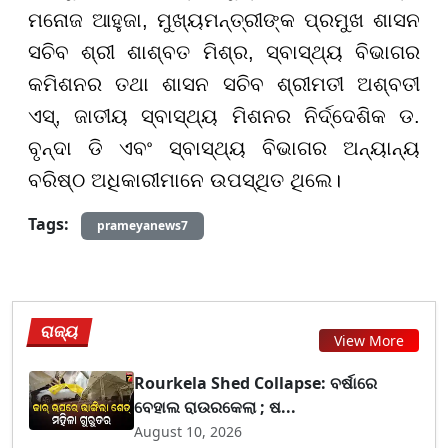
ମନୋଜ ଆହୁଜା, ମୁଖ୍ୟମନ୍ତ୍ରୀଙ୍କ ପ୍ରମୁଖ ଶାସନ
ସଚିବ ଶ୍ରୀ ଶାଶ୍ବତ ମିଶ୍ର, ସ୍ବାସ୍ଥ୍ୟ ବିଭାଗର
କମିଶନର ତଥା ଶାସନ ସଚିବ ଶ୍ରୀମତୀ ଅଶ୍ବତୀ
ଏସ୍, ଜାତୀୟ ସ୍ବାସ୍ଥ୍ୟ ମିଶନର ନିର୍ଦ୍ଦେଶିକ ଡ.
ବୃନ୍ଦା ଡି ଏବଂ ସ୍ବାସ୍ଥ୍ୟ ବିଭାଗର ଅନ୍ୟାନ୍ୟ
ବରିଷ୍ଠ ଅଧିକାରୀମାନେ ଉପସ୍ଥିତ ଥିଲେ।
Tags:
prameyanews7
ରାଜ୍ୟ
View More
Rourkela Shed Collapse: ବର୍ଷାରେ
ବେହାଲ ରାଉରକେଲା ; ଷ...
August 10, 2026