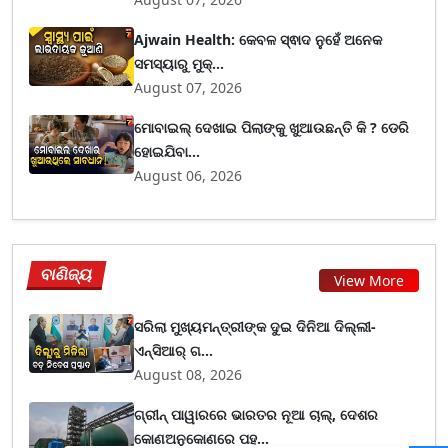
Ajwain Health: କେବଳ ସ୍ଵାଦ ନୁହେଁ ଅନେକ
ସମସ୍ୟାରୁ ମୁକ୍...
August 07, 2026
ମୋବାଇଲ୍ ଦେଖାଇ ପିଲାଙ୍କୁ ଖୁଆଉଛନ୍ତି କି ? ଡେରି
ହୋଇଯିବା...
August 06, 2026
ବାଣିଜ୍ୟ
View More
ସରିଲା ମୁଖ୍ୟମନ୍ତ୍ରୀଙ୍କ ଦୁଇ ଦିନିଆ ଦିଲ୍ଲୀ-
ଏନ୍‌ସିଆର୍ ଗ...
August 08, 2026
ଗ୍ରୀନ୍ ପାୱାରରେ ଭାରତର ନୂଆ ଚାଲ୍, ଦେଶର
କୋଣଅନୁକୋଣରେ ପହ...