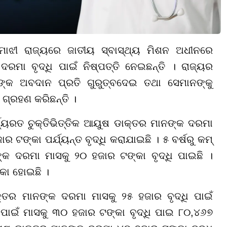
ାଝୀ ରାଜ୍ୟରେ ଜାତୀୟ ସ୍ବାସ୍ଥ୍ୟ ମିଶନ ଅଧୀନରେ
ଦରମା ବୃଦ୍ଧି ପାଇଁ ନିଷ୍ପତ୍ତି ନେଇଛନ୍ତି । ରାଜ୍ୟର
ଙ୍କ ଅବଦାନ ପ୍ରତି ଗୁରୁତ୍ବଦେଇ ତଥା ସେମାନଙ୍କୁ
ି ଗ୍ରହଣ କରିଛନ୍ତି ।
୍ଯ୍ୟରତ ଚୁକ୍ତିଭିତ୍ତିକ ଆୟୁଷ ଡାକ୍ତର ମାନଙ୍କ ଦରମା
 ଟଙ୍କା ପର୍ଯ୍ୟନ୍ତ ବୃଦ୍ଧି କରାଯାଇଛି । ୫ ବର୍ଷରୁ କମ୍
 ଦରମା ମାସକୁ ୨୦ ହଜାର ଟଙ୍କା ବୃଦ୍ଧି ପାଇଛି ।
୍କା ହୋଇଛି ।
କ୍ତର ମାନଙ୍କ ଦରମା ମାସକୁ ୨୫ ହଜାର ବୃଦ୍ଧି ପାଇଁ
 ପାଇଁ ମାସକୁ ୩୦ ହଜାର ଟଙ୍କା ବୃଦ୍ଧି ପାଇ ୮୦,୪୬୭