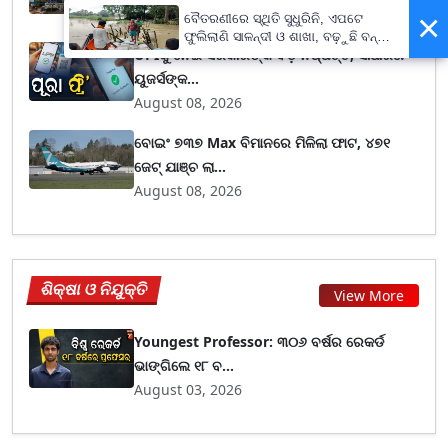
August 08, 2026
×
ବୈତରଣୀରେ ସ୍ଥିତି ସୁଧୁରିନି, ଏପଟେ
ଫୁଲିଲାଣି ସାଳନ୍ଦୀ ଓ ଶାଖା, ବଢ଼ୁଛି ବନ୍ୟା
UPIକୁ ନେଇ ସରକାରଙ୍କ ବଡ଼ ନିଷ୍ପତ୍ତି, ସାଧାରଣ
ଭୟ
ୟୁଜର୍ସଙ୍କ...
August 08, 2026
ବୋଇଂ ୭୩୭ Max ବିମାନରେ ମିଳିଲା ଫାଟ, ୪୭୧
ଜେଟ୍ ଯାଞ୍ଚ ଲା...
August 08, 2026
ଶିକ୍ଷା ଓ ନିଯୁକ୍ତି
View More
Youngest Professor: ୩୦୬ ବର୍ଷର ରେକର୍ଡ
ଭାଙ୍ଗିଲେ ୧୮ ବ...
August 03, 2026