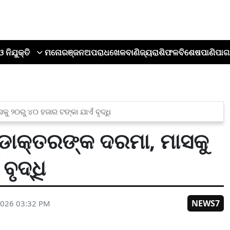
ଓ ନିଯୁକ୍ତି
ମନୋରଞ୍ଜନ
ଅପରାଧ
ଖେଳ
ବାଣିଜ୍ୟ
ରାଶିଫଳ
ବିଶେଷ
ପାଣିପାଗ
କୁ ୨୦ରୁ ୪୦ ହଜାର ଟଙ୍କା ଯାଏଁ ବୃଦ୍ଧି
ଷ ଡାକ୍ତରଙ୍କ ଦରମା, ମାସକୁ
ବୃଦ୍ଧି
NEWS7
2026 03:32 PM