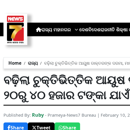
ରାଜ୍ୟ
ମହାନଗର
ଦେଶ
ବିଦେଶ
ରାଜନୀତି
ଶିକ୍ଷା 
Home
ରାଜ୍ୟ
ବଢ଼ିଲା ଚୁକ୍ତିଭିତ୍ତିକ ଆୟୁଷ ଡାକ୍ତରଙ୍କ ଦରମା, ମାସ
ବଢ଼ିଲା ଚୁକ୍ତିଭିତ୍ତିକ ଆୟୁ
୨୦ରୁ ୪୦ ହଜାର ଟଙ୍କା ଯାଏଁ 
Ruby
Published By:
- Prameya-News7 Bureau | February 10, 
Share
Tweet
Share