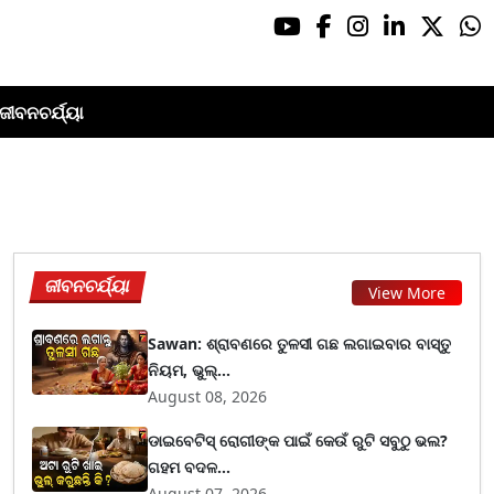
ଜୀବନଚର୍ଯ୍ୟା
ଜୀବନଚର୍ଯ୍ୟା
View More
Sawan: ଶ୍ରାବଣରେ ତୁଳସୀ ଗଛ ଲଗାଇବାର ବାସ୍ତୁ
ନିୟମ, ଭୁଲ୍...
August 08, 2026
ଡାଇବେଟିସ୍ ରୋଗୀଙ୍କ ପାଇଁ କେଉଁ ରୁଟି ସବୁଠୁ ଭଲ?
ଗହମ ବଦଳ...
August 07, 2026