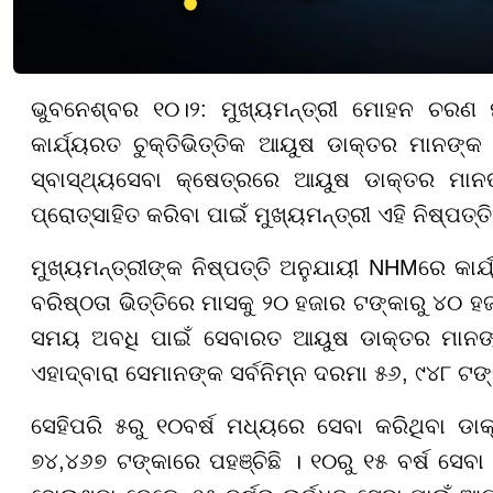
ଭୁବନେଶ୍ବର ୧୦।୨: ମୁଖ୍ୟମନ୍ତ୍ରୀ ମୋହନ ଚରଣ ମ
କାର୍ଯ୍ୟରତ ଚୁକ୍ତିଭିତ୍ତିକ ଆୟୁଷ ଡାକ୍ତର ମାନଙ୍କ 
ସ୍ବାସ୍ଥ୍ୟସେବା କ୍ଷେତ୍ରରେ ଆୟୁଷ ଡାକ୍ତର ମାନ
ପ୍ରୋତ୍ସାହିତ କରିବା ପାଇଁ ମୁଖ୍ୟମନ୍ତ୍ରୀ ଏହି ନିଷ୍ପତ୍ତ
ମୁଖ୍ୟମନ୍ତ୍ରୀଙ୍କ ନିଷ୍ପତ୍ତି ଅନୁଯାୟୀ NHMରେ କାର
ବରିଷ୍ଠତା ଭିତ୍ତିରେ ମାସକୁ ୨୦ ହଜାର ଟଙ୍କାରୁ ୪୦ ହଜାର
ସମୟ ଅବଧି ପାଇଁ ସେବାରତ ଆୟୁଷ ଡାକ୍ତର ମାନଙ୍କ
ଏହାଦ୍ବାରା ସେମାନଙ୍କ ସର୍ବନିମ୍ନ ଦରମା ୫୬, ୯୪୮ ଟଙ
ସେହିପରି ୫ରୁ ୧୦ବର୍ଷ ମଧ୍ୟରେ ସେବା କରିଥିବା ଡା
୭୪,୪୬୭ ଟଙ୍କାରେ ପହଞ୍ଚିଛି । ୧୦ରୁ ୧୫ ବର୍ଷ ସେବା