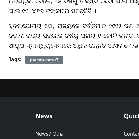
ହୋଇଥିବା ବେଳେ, ୧୫ ବର୍ଷରୁ ଉର୍ଦ୍ଧ୍ବ ସେବା ପାଇଁ 
ପାଇ ୯୧, ୪୬୭ ଟଙ୍କାରେ ପହଞ୍ଚିଛି ।
ସୂଚନାଯୋଗ୍ୟ ଯେ, ରାଜ୍ୟରେ ବର୍ତ୍ତମାନ ୨୯୧୨ ଜଣ ଆ
ଦ୍ବାରା ରାଜ୍ୟ ସରକାର ବର୍ଷକୁ ପ୍ରାୟ ୧ କୋଟି ଟଙ୍କା 
ଆୟୁଷ ସ୍ବାସ୍ଥ୍ୟସେବାରେ ଅଧିକ ଉନ୍ନତି ଆସିବ ବୋଲି ମ
Tags:
prameyanews7
News
Quic
News7 Odia
Conta