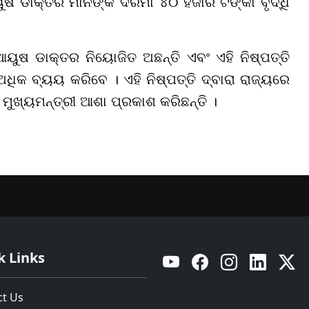
ଆୟୁଷ ଡାକ୍ତର ମାନଙ୍କ ଦରମା ୪୦ ହଜାର ଟଙ୍କା ବୃଦ୍ଧି
ୟୁଷ ଡାକ୍ତର ନିୟୋଜିତ ଅଛନ୍ତି ଏବଂ ଏହି ନିଷ୍ପତ୍ତି
ଅଧିକ ବ୍ୟୟ କରିବେ । ଏହି ନିଷ୍ପତ୍ତି ଦ୍ବାରା ରାଜ୍ୟରେ
ୁଖ୍ୟମନ୍ତ୍ରୀ ଆଶା ପ୍ରକାଶ କରିଛନ୍ତି ।
k Links
YouTube
Facebook
Instagram
Linkedin
Twitt
ct Us