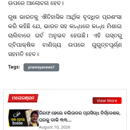
ଉପରେ ଆଲୋଚନା ହେବ।
ରୁଷ ଭାରତକୁ ଐତିହାସିକ ଆର୍ଥିକ ବୃଦ୍ଧିର ପ୍ରଶଂସା
କରି କହିଛି ଯେ, ଭାରତ ସହ କାନ୍ଧରେ କାନ୍ଧ ମିଶାଇ
ଚାଲିବାରେ ଗର୍ବ ଅନୁଭବ ହେଉଛି। ଏହି ଗସ୍ତରୁ
ଦ୍ବିପାକ୍ଷିକ ବାଣିଜ୍ୟ ଉପରେ ଗୁରୁତ୍ବପୂର୍ଣ୍ଣ
ସହମତି ହେବ।
Tags:
prameyanews7
ମନୋରଞ୍ଜନ
View More
ଗିରଫ ହେଲେ ବଲିଉଡର ପ୍ରସିଦ୍ଧ ନିର୍ଦ୍ଦେଶକ,
ଘରକୁ ଡାକି ୩୩...
August 10, 2026