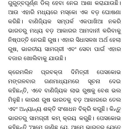
ଗୁରୁତ୍ବପୂର୍ଣ୍ଣ ଡିଲ୍ ହେବା ନେଇ ଆଶା କରାଯାଉଛି।
ଆଉ ଏହାରି ମଧ୍ୟରେ ମସ୍କୋ ଏକ ବଡ଼ ଘୋଷଣା
କରିଛି। ବାଣିଜ୍ୟିକ ସମ୍ପର୍କ ଏକପାଖିଆ ନକରି
ଭାରତରୁ ମଧ୍ୟ ବଡ଼ ଆକାରର ଆମଦାନୀ କରିବାକୁ
ନିଷ୍ପତ୍ତି ନେଇଛି ରୁଷ। ଏହାର ସିଧାସଳଖ ଅର୍ଥ ହେଲା
ରୁଷ, ଭାରତୀୟ ସାମଗ୍ରୀ ଏବଂ ସେବା ପାଇଁ ଏହାର
ବଜାର ଖୋଲିବାକୁ ଯାଉଛି।
କ୍ରେମଲିନ ପ୍ରବକ୍ତା ଦିମିତ୍ରୀ ପେସକୋଭ
ମଙ୍ଗଳବାର ଗଣମାଧ୍ୟମରେ ସୂଚନା ଦେଇ
କହିଛନ୍ତି, ଏବେ ବାଣିଜ୍ୟିକ ଲାଭ ରୁଷକୁ ବେଶ ଭଲ
ମିଳୁଛି। କାରଣ ରୁଷ ଭାରତକୁ ବଡ଼ ଆକାରରେ ତେଲ
ଏବଂ ଅନ୍ୟାନ୍ୟ ଶକ୍ତି ସଂଶାଧନ ବିକ୍ରି କରୁଛି। କିନ୍ତୁ
ଭାରତରୁ ସାମଗ୍ରୀ କମ୍ କ୍ରୟ କରୁଛି। ପେସକୋଭ
କହିଛନ୍ତି ‘ଆମେ ଜାଣିଛୁ ଯେ, ଆମେ ଭାରତରୁ ଯେତେ