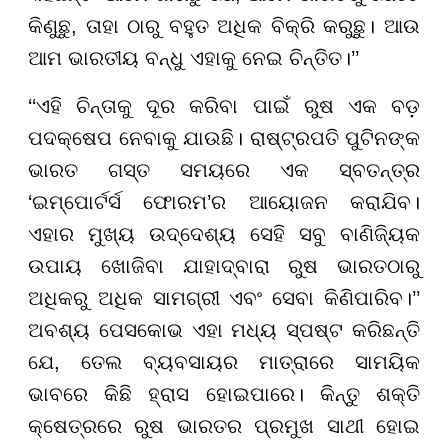
କିଣୁଛୁ, ତାହା ଠାରୁ ବହୁତ ଅଧିକ ବିକ୍ରି କରୁଛୁ। ଆଉ
ଆମ ଭାରତୀୟ ବନ୍ଧୁ ଏହାକୁ ନେଇ ଚିନ୍ତିତ।’’
‘‘ଏହି ଚିନ୍ତାକୁ ଦୂର କରିବା ପାଇଁ ରୁଷ ଏକ ବଡ଼
ପଦକ୍ଷେପ ନେବାକୁ ଯାଉଛି। ରାଷ୍ଟ୍ରପତି ପୁଟିନଙ୍କ
ଭାରତ ଗସ୍ତ ସମୟରେ ଏକ ସ୍ବତନ୍ତ୍ର
‘ଇମ୍ପୋର୍ଟର୍ସ ଫୋରମ’ର ଆୟୋଜନ କରାଯିବ।
ଏହାର ମୁଖ୍ୟ ଉଦ୍ଦେଶ୍ୟ ସେହି ସବୁ ବାଣିଜ୍ୟିକ
ଉପାୟ ଖୋଜିବା ଯାହାଦ୍ବାରା ରୁଷ ଭାରତଠାରୁ
ଅଧିକରୁ ଅଧିକ ସାମଗ୍ରୀ ଏବଂ ସେବା କିଣିପାରିବ।’’
ଅବଶ୍ୟ ପେସକୋଭ ଏହା ମଧ୍ୟ ସ୍ପଷ୍ଟ କରିଛନ୍ତି
ଯେ, ତେଲ ବ୍ୟବସାୟର ମାତ୍ରାରେ ସାମୟିକ
ଭାବରେ କିଛି ହ୍ରାସ ହୋଇପାରେ। କିନ୍ତୁ ଶକ୍ତି
କ୍ଷେତ୍ରରେ ରୁଷ ଭାରତର ପ୍ରମୁଖ ସାଥୀ ହୋଇ