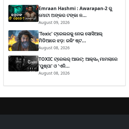
Emraan Hashmi : Awarapan-2 ରୁ
ମୋଟା ଅଙ୍କର ଟଙ୍କା ନ...
August 09, 2026
'Toxic' ଟ୍ରେଲରକୁ ନେଇ ସୋସିଆଲ୍
ମିଡିଆରେ ଝଡ଼: ରକିଂ ଷ୍ଟ...
August 08, 2026
TOXIC ଟ୍ରେଲର୍ ଆଉଟ୍: ଆକ୍ସନ୍ ମାମଲାରେ
'ପୁଷ୍ପା' ଓ 'ଏନି...
August 08, 2026