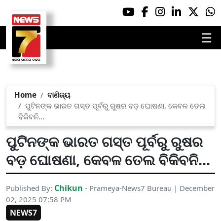
☰
Home
ବାଣିଜ୍ୟ
ପୁଟିନଙ୍କ ଭାରତ ଗସ୍ତ ପୂର୍ବରୁ ରୁଷର ବଡ଼ ଘୋଷଣା, କେବଳ ତେଲ
ବିକିବନି...
ପୁଟିନଙ୍କ ଭାରତ ଗସ୍ତ ପୂର୍ବରୁ ରୁଷର
ବଡ଼ ଘୋଷଣା, କେବଳ ତେଲ ବିକିବନି...
Chikun
Published By:
- Prameya-News7 Bureau | December
02, 2025 07:58 PM
NEWS7