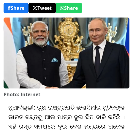
Share
Tweet
Share
Photo: Internet
ନୂଆଦିଲ୍ଲୀ: ରୁଷ ରାଷ୍ଟ୍ରପତି ଭ୍ଲାଦିମୀର ପୁଟିନଙ୍କ
ଭାରତ ଗସ୍ତକୁ ଆଉ ମାତ୍ର ଦୁଇ ଦିନ ବାକି ରହିଛି ।
ଏହି ଗସ୍ତ ସମୟରେ ଦୁଇ ଦେଶ ମଧ୍ୟରେ ଅନେକ