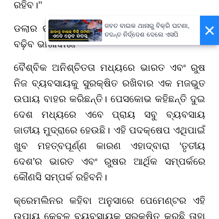
ରହିବ।’’
×
ଜବତ ବାଇକ ଥାନାରୁ ବିକ୍ରି ଘଟଣା,
ଡଲାର ଉପରେ ନିର୍ଭରତା କମିବ, ନିଜ କରେନ୍ସୀରେ
ତଦନ୍ତ ନିର୍ଦ୍ଦେଶ ଦେଲେ ଏସପି
ବଢ଼ିବ ଭାଗୀଦାରୀ
ବୈଶ୍ବିକ ଅନିଶ୍ଚିତତା ମଧ୍ୟରେ ଭାରତ ଏବଂ ରୁଷ
ନିଜ ବ୍ୟବସାୟକୁ ସୁରକ୍ଷିତ ରଖିବାର ଏକ ମଜଭୁତ
ଉପାୟ ବାହର କରିଛନ୍ତି। ପେସକୋଭ କହିଛନ୍ତି ଦୁଇ
ଦେଶ ମଧ୍ୟରେ ଏବେ ପ୍ରାୟ ସବୁ ବ୍ୟବସାୟ
ଜାତୀୟ ମୁଦ୍ରାରେ ହେଉଛି। ଏହି ପଦକ୍ଷେପ ଏଥିପାଇଁ
ଖୁବ ମହତ୍ବପୂର୍ଣ୍ଣ କାରଣ ଏହାଦ୍ବାରା ‘ତୃତୀୟ
ଦେଶ’ର ଭାରତ ଏବଂ ରୁଷର ଆର୍ଥିକ ସମ୍ପର୍କରେ
କୌଣସି ସମ୍ପର୍କ ରହିବନି।
କ୍ରେମଲିନର କହିବା ଅନୁସାରେ ପେମେଣ୍ଟର ଏହି
ଉପାୟ କେବଳ ବ୍ୟବସାୟକୁ ସୁରକ୍ଷିତ କରୁଛି ତାହା