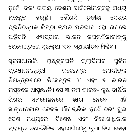
ନୁହେଁ, ବରଂ ଉଭୟ ଦେଶର ସାର୍ବଭୌମତ୍ବକୁ ମଧ୍ୟ
ମଜଭୁତ କରୁଛି। କୌଣସି ତୃତୀୟ ଦେଶର
ପ୍ରତିବନ୍ଧକ କିମ୍ବା ଚାପର ପ୍ରଭାବ ଏହା ଉପରେ
ପଡ଼ିବନି। ଏହାଦ୍ବାରା ଭାରତ ରପ୍ତାନିକାରୀଙ୍କୁ
ପେମେଣ୍ଟରେ ସୁରକ୍ଷା ଏବଂ ସ୍ଥାୟୀତ୍ବ ମିଳିବ।
ସୂଚନାଥାଉକି, ରାଷ୍ଟ୍ରପତି ଭ୍ଲାଦିମୀର ପୁଟିନ
ପ୍ରଧାନମନ୍ତ୍ରୀ ନରେନ୍ଦ୍ର ମୋଦୀଙ୍କ
ନିମନ୍ତ୍ରଣରେ ଡିସେମ୍ବର ୪ ଏବଂ ୫ ଭାରତ
ଗସ୍ତରେ ଆସୁଛନ୍ତି। ସେ ୩ ତମ ଭାରତ- ରୁଷ ବାର୍ଷିକ
ଶିଖର ସମ୍ମେଳନରେ ଭାଗ ନେବେ। ଏହି
ସାକ୍ଷାତକାର କେବଳ ଔପଚାରିକ ନୁହେଁ ବରଂ ଦୁଇ
ଦେଶ ମଧ୍ୟରେ ‘ବିଶେଷ ଏବଂ ବିଶେଷାଧିକାର
ପ୍ରାପ୍ତ ରଣନୈତିକ ସହଭାଗିତା’କୁ ନୂଆ ଦିଗ ଦେବା