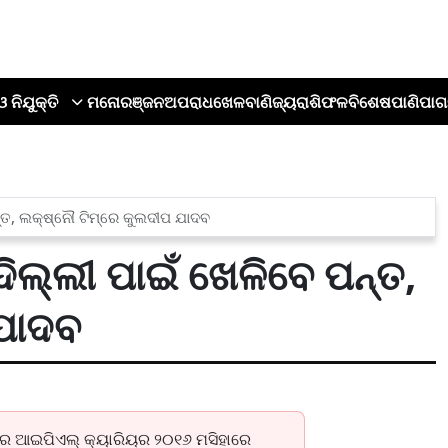
ଓ ନିଯୁକ୍ତି
ମନୋରଞ୍ଜନ
ଅପରାଧ
ଖେଳ
ବାଣିଜ୍ୟ
ରାଶିଫଳ
ବିଶେଷ
ପାଣିପାଗ
ତ, ଲକ୍ଷ୍ନୌ ଟିମ୍‌ରେ କୁଲଦୀପ ଯାଦବ
ିଲ୍ଲୀ ପାଇଁ ଖେଳିବେ ପନ୍ତ,
 ଯାଦବ
ିଜର ଆଇପିଏଲ୍ କ୍ୟାରିୟର ୨୦୧୬ ମସିହାରେ