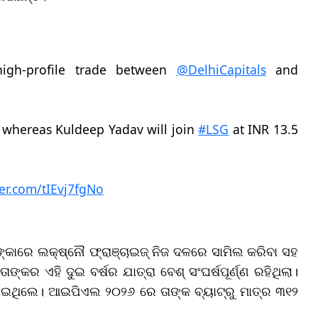
igh-profile trade between
@DelhiCapitals
and
 whereas Kuldeep Yadav will join
#LSG
at INR 13.5
ter.com/tIEvj7fgNo
ଙ୍କାରେ ଲକ୍ଷ୍ନୌ ଫ୍ରାଞ୍ଚାଇଜ୍ ନିଜ ଦଳରେ ସାମିଲ କରିବା ସହ
ର ଏହି ଦୁଇ ବର୍ଷର ଯାତ୍ରା ବେଶ୍ ସଂଘର୍ଷପୂର୍ଣ୍ଣ ରହିଥିଲା।
ଇଥିଲେ। ଆଇପିଏଲ ୨୦୨୬ ରେ ତାଙ୍କ ବ୍ୟାଟ୍‌ରୁ ମାତ୍ର ୩୧୨