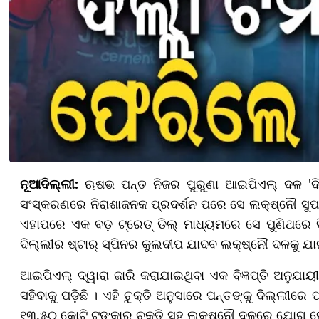
ନୂଆଦିଲ୍ଲୀ:
ଋଷଭ ପନ୍ତ ନିଜର ପୁରୁଣା ଆଇପିଏଲ୍ ଦଳ 'ଦିଲ୍
ସଂସ୍କରଣରେ ନିରାଶାଜନକ ପ୍ରଦର୍ଶନ ପରେ ସେ ଲକ୍ଷ୍ନୌ ସୁ
ଏହାପରେ ଏକ ବଡ଼ ଟ୍ରେଡ୍ ଡିଲ୍ ମାଧ୍ୟମରେ ସେ ପୁଣିଥରେ 
ଦିଲ୍ଲୀର ଷ୍ଟାର୍ ସ୍ପିନର କୁଲଦୀପ ଯାଦବ ଲକ୍ଷ୍ନୌ ଦଳକୁ ଯା
ଆଇପିଏଲ୍ ଦ୍ୱାରା ଜାରି କରାଯାଇଥିବା ଏକ ବିଜ୍ଞପ୍ତି ଅନୁଯାୟୀ,
ସହିବାକୁ ପଡ଼ିଛି । ଏହି ଚୁକ୍ତି ଅନୁସାରେ ପନ୍ତଙ୍କୁ ଦିଲ୍ଲୀର
୧୩.୫୦ କୋଟି ଟଙ୍କାର ଚୁକ୍ତି ସହ ଲକ୍ଷ୍ନୌ ଦଳରେ ଯୋଗ ଦ