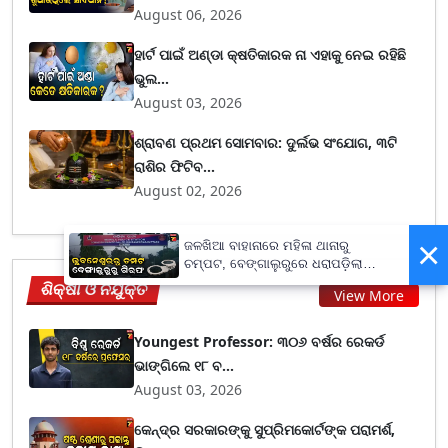
August 06, 2026
ହାର୍ଟ ପାଇଁ ଅଣ୍ଡା କ୍ଷତିକାରକ ନା ଏହାକୁ ନେଇ ରହିଛି
ଭୁଲ...
August 03, 2026
ଶ୍ରାବଣ ପ୍ରଥମ ସୋମବାର: ଦୁର୍ଲଭ ସଂଯୋଗ, ୩ଟି
ରାଶିର ଫିଟିବ...
August 02, 2026
×
ଜଳଖିଆ ବାହାନାରେ ମହିଳା ଥାନାରୁ
ଚମ୍ପଟ, ବେଙ୍ଗାଲୁରୁରେ ଧରାପଡ଼ିଲା
ଦୁଷ୍କର୍ମ ଅଭିଯୁକ୍ତ
ଶିକ୍ଷା ଓ ନିଯୁକ୍ତି
View More
Youngest Professor: ୩୦୬ ବର୍ଷର ରେକର୍ଡ
ଭାଙ୍ଗିଲେ ୧୮ ବ...
August 03, 2026
କେନ୍ଦ୍ର ସରକାରଙ୍କୁ ସୁପ୍ରିମକୋର୍ଟଙ୍କ ପରାମର୍ଶ,