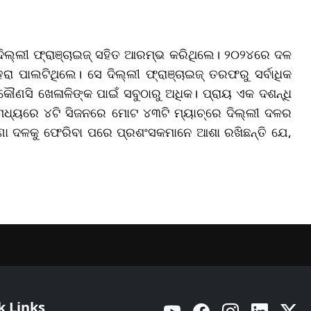
ଲ୍ଲୀ ଫ୍ରାଞ୍ଚାଇଜ୍ ସହିତ ଆରମ୍ଭ କରିଥିଲେ। ୨୦୨୪ରେ ଦଳ
ହେରା ପାଲଟିଥିଲେ। ସେ ଦିଲ୍ଲୀ ଫ୍ରାଞ୍ଚାଇଜ୍ ତରଫରୁ ସର୍ବାଧିକ
କୌଣସି ଖେଳାଳିଙ୍କ ପାଇଁ ସବୁଠାରୁ ଅଧିକ। ପ୍ରାୟ ଏକ ଦଶନ୍ଧି
 ମଧ୍ୟରେ ୪ଟି ସିଜନରେ ମୋଟ ୪୩ଟି ମ୍ୟାଚ୍‌ରେ ଦିଲ୍ଲୀ ଦଳର
ଣା ଦଳକୁ ଫେରିବା ପରେ ପ୍ରଶଂସକମାନେ ଆଶା ରଖିଛନ୍ତି ଯେ,
k Links
YouTube
Facebook
Instagram
Linkedin
Twitt