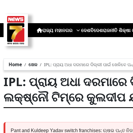
ରାଜ୍ୟ
ମହାନଗର
ଦେଶ
ବିଦେଶ
ରାଜନୀତି
ଶିକ୍ଷା 
Home
ଖେଳ
IPL: ପ୍ରାୟ ଅଧା ଦରମାରେ ଦିଲ୍ଲୀ ପାଇଁ ଖେଳିବେ ପନ୍
IPL: ପ୍ରାୟ ଅଧା ଦରମାରେ ଦ
ଲକ୍ଷ୍ନୌ ଟିମ୍‌ରେ କୁଲଦୀପ
Pant and Kuldeep Yadav switch franchises: ଋଷଭ ପନ୍ତ ନ