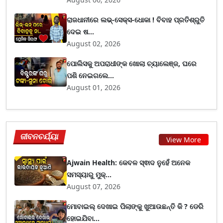
ରାଜଧାନୀରେ ଲଭ୍-ସେକ୍ସ-ଧୋକା ! ବିବାହ ପ୍ରତିଶ୍ରୁତି
ଦେଇ ଷ...
August 02, 2026
ପୋଲିସକୁ ଅପରାଧୀଙ୍କ ଖୋଲା ଚ୍ୟାଲେଞ୍ଜ, ଘରେ
ପଶି ନେଇଗଲେ...
August 01, 2026
ଜୀବନଚର୍ଯ୍ୟା
View More
Ajwain Health: କେବଳ ସ୍ଵାଦ ନୁହେଁ ଅନେକ
ସମସ୍ୟାରୁ ମୁକ୍...
August 07, 2026
ମୋବାଇଲ୍ ଦେଖାଇ ପିଲାଙ୍କୁ ଖୁଆଉଛନ୍ତି କି ? ଡେରି
ହୋଇଯିବା...