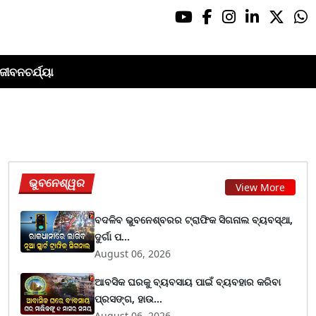
ଜୀବନଚର୍ଯ୍ୟା
ଭୁବନେଶ୍ୱର
View More
ବଦଳିବ ଭୁବନେଶ୍ବରର ଟ୍ରାଫିକ ସିଗନାଲ ବ୍ୟବସ୍ଥା,
ଦୁର୍ଗା ପ...
August 06, 2026
ଆବସିକ ଘରକୁ ବ୍ୟବସାୟ ପାଇଁ ବ୍ୟବହାର କରିବା
ପ୍ରସଙ୍ଗ, ହାଉ...
August 06, 2026