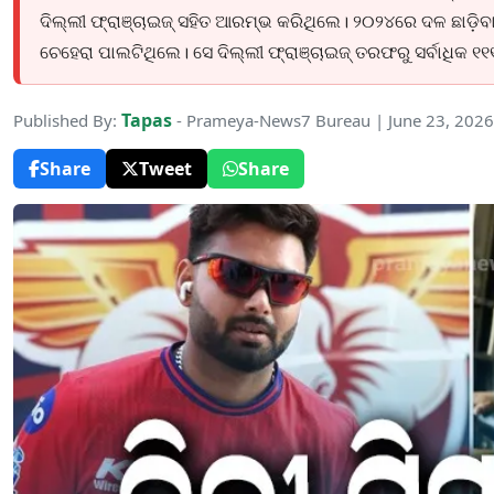
ଦିଲ୍ଲୀ ଫ୍ରାଞ୍ଚାଇଜ୍ ସହିତ ଆରମ୍ଭ କରିଥିଲେ। ୨୦୨୪ରେ ଦଳ ଛାଡ଼ିବା ପୂ
ଚେହେରା ପାଲଟିଥିଲେ। ସେ ଦିଲ୍ଲୀ ଫ୍ରାଞ୍ଚାଇଜ୍ ତରଫରୁ ସର୍ବାଧିକ ୧୧୧ଟ
Tapas
Published By:
- Prameya-News7 Bureau | June 23, 202
Share
Tweet
Share