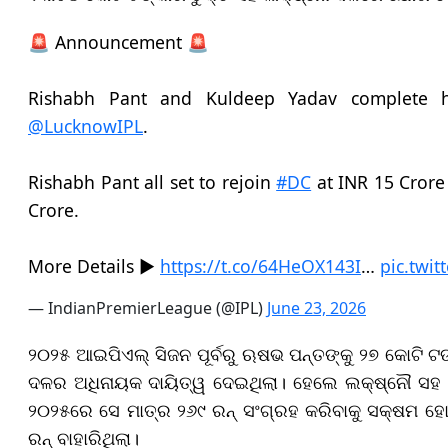
🚨 Announcement 🚨
Rishabh Pant and Kuldeep Yadav complete h
@LucknowIPL
.
Rishabh Pant all set to rejoin
#DC
at INR 15 Crore
Crore.
More Details ▶️
https://t.co/64HeOX143I
…
pic.twit
— IndianPremierLeague (@IPL)
June 23, 2026
୨୦୨୫ ଆଇପିଏଲ୍ ସିଜନ ପୂର୍ବରୁ ଋଷଭ ପନ୍ତଙ୍କୁ ୨୭ କୋଟି ଟ
ଦଳର ଅଧିନାୟକ ଦାୟିତ୍ୱ ଦେଇଥିଲା। ହେଲେ ଲକ୍ଷ୍ନୌ ସହ ତାଙ୍କ
୨୦୨୫ରେ ସେ ମାତ୍ର ୨୬୯ ରନ୍ ସଂଗ୍ରହ କରିବାକୁ ସକ୍ଷମ ହୋ
ରନ୍ ବାହାରିଥିଲା।