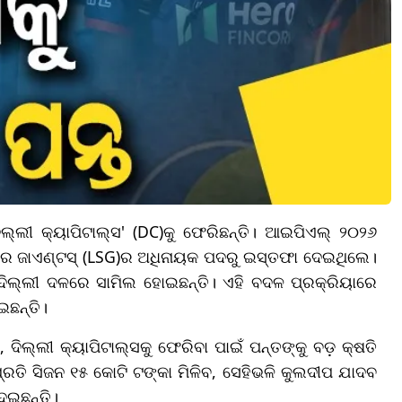
ଲୀ କ୍ୟାପିଟାଲ୍ସ' (DC)କୁ ଫେରିଛନ୍ତି। ଆଇପିଏଲ୍ ୨୦୨୬
ପର ଜାଏଣ୍ଟସ୍ (LSG)ର ଅଧିନାୟକ ପଦରୁ ଇସ୍ତଫା ଦେଇଥିଲେ।
ଦିଲ୍ଲୀ ଦଳରେ ସାମିଲ ହୋଇଛନ୍ତି। ଏହି ବଦଳ ପ୍ରକ୍ରିୟାରେ
ଇଛନ୍ତି।
 ଦିଲ୍ଲୀ କ୍ୟାପିଟାଲ୍ସକୁ ଫେରିବା ପାଇଁ ପନ୍ତଙ୍କୁ ବଡ଼ କ୍ଷତି
େ ପ୍ରତି ସିଜନ ୧୫ କୋଟି ଟଙ୍କା ମିଳିବ, ସେହିଭଳି କୁଲଦୀପ ଯାଦବ
େଇଛନ୍ତି।