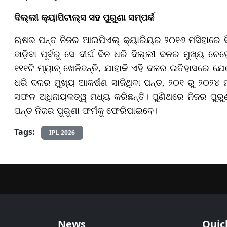
ଦିଲ୍ଲୀ କ୍ୟାପିଟାଲ୍ସ ସହ ପୁରୁଣା ସମ୍ପର୍କ
ଋଷଭ ପନ୍ତ ନିଜର ଆଇପିଏଲ୍ କ୍ୟାରିୟର ୨୦୧୬ ମସିହାରେ ଦି
ଛାଡ଼ିବା ପୂର୍ବରୁ ସେ ଦୀର୍ଘ ଦିନ ଧରି ଦିଲ୍ଲୀ ଦଳର ମୁଖ୍ୟ ଚେ
୧୧୧ଟି ମ୍ୟାଚ୍ ଖେଳିଛନ୍ତି, ଯାହାକି ଏହି ଦଳର ଇତିହାସରେ ଯେ
ଧରି ଦଳର ମୁଖ୍ୟ ଆକର୍ଷଣ ସାଜିଥିବା ପନ୍ତ, ୨୦୧ ରୁ ୨୦୨୪
ସଫଳ ଅଧିନାୟକତ୍ୱ ମଧ୍ୟ କରିଛନ୍ତି। ପୁଣିଥରେ ନିଜର ପୁରୁ
ପନ୍ତ ନିଜର ପୁରୁଣା ଫର୍ମକୁ ଫେରିପାଇବେ।
Tags:
IPL 2026
News
Quic