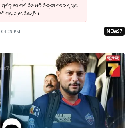
ର୍ବରୁ ସେ ଦୀର୍ଘ ଦିନ ଧରି ଦିଲ୍ଲୀ ଦଳର ମୁଖ୍ୟ
ି ମ୍ୟାଚ୍ ଖେଳିଛନ୍ତି ।
NEWS7
6 04:29 PM