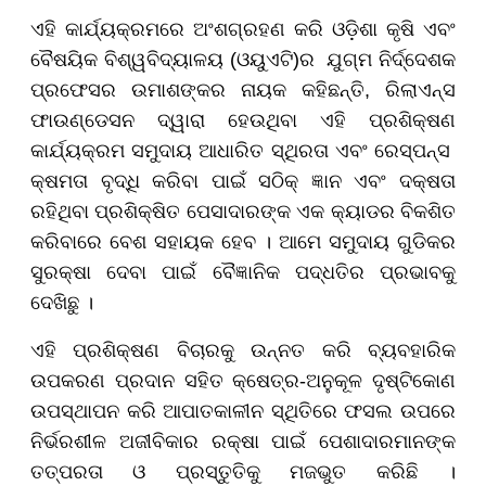
ଏହି କାର୍ଯ୍ୟକ୍ରମରେ ଅଂଶଗ୍ରହଣ କରି ଓଡ଼ିଶା କୃଷି ଏବଂ
ବୈଷୟିକ ବିଶ୍ୱବିଦ୍ୟାଳୟ (ଓୟୁଏଟି)ର ଯୁଗ୍ମ ନିର୍ଦ୍ଦେଶକ
ପ୍ରଫେସର ଉମାଶଙ୍କର ନାୟକ କହିଛନ୍ତି, ରିଲାଏନ୍ସ
ଫାଉଣ୍ଡେସନ ଦ୍ୱାରା ହେଉଥିବା ଏହି ପ୍ରଶିକ୍ଷଣ
କାର୍ଯ୍ୟକ୍ରମ ସମୁଦାୟ ଆଧାରିତ ସ୍ଥିରତା ଏବଂ ରେସ୍ପନ୍ସ
କ୍ଷମତା ବୃଦ୍ଧି କରିବା ପାଇଁ ସଠିକ୍ ଜ୍ଞାନ ଏବଂ ଦକ୍ଷତା
ରହିଥିବା ପ୍ରଶିକ୍ଷିତ ପେସାଦାରଙ୍କ ଏକ କ୍ୟାଡର ବିକଶିତ
କରିବାରେ ବେଶ ସହାୟକ ହେବ । ଆମେ ସମୁଦାୟ ଗୁଡିକର
ସୁରକ୍ଷା ଦେବା ପାଇଁ ବୈଜ୍ଞାନିକ ପଦ୍ଧତିର ପ୍ରଭାବକୁ
ଦେଖିଛୁ ।
ଏହି ପ୍ରଶିକ୍ଷଣ ବିଚାରକୁ ଉନ୍ନତ କରି ବ୍ୟବହାରିକ
ଉପକରଣ ପ୍ରଦାନ ସହିତ କ୍ଷେତ୍ର-ଅନୁକୂଳ ଦୃଷ୍ଟିକୋଣ
ଉପସ୍ଥାପନ କରି ଆପାତକାଳୀନ ସ୍ଥିତିରେ ଫସଲ ଉପରେ
ନିର୍ଭରଶୀଳ ଅଜୀବିକାର ରକ୍ଷା ପାଇଁ ପେଶାଦାରମାନଙ୍କ
ତତ୍ପରତା ଓ ପ୍ରସ୍ତୁତିକୁ ମଜଭୁତ କରିଛି ।