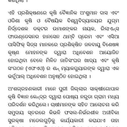
କରିଥିଲା ।
ଏହି ପ୍ରଶିକ୍ଷଣରେ କୃଷି ବୈଜ୍ଞାନିକ ଅଂଶୁମାନ ଦାସ ଏବଂ
ଓଡିଶା କୃଷି ଓ ବୈଷୟିକ ବିଶ୍ୱବିଦ୍ୟାଳୟର ଯୁଗ୍ମ
ନିର୍ଦ୍ଦେଶକ ଡକ୍ଟର ଉମାଶଙ୍କର ନାୟକ, ରିଲାଏନ୍ସ
ଫାଉଣ୍ଡେସନର ହାନସେନ ଥାମ୍ବି ପ୍ରେମ ଏବଂ ଏସିଆ
ପାସିଫିକ୍ ସିଡ୍ସ ମାନକରେ ପ୍ରଶିକ୍ଷିତ ଜଳବାୟୁ ବିଶେଷଜ୍ଞ
କୃଷ୍ଣ ମୋହନଙ୍କ ଦ୍ୱାରା ଅଧିବେଶନ ଆୟୋଜିତ
ହୋଇଥିବା ବେଳେ ମିଳିତ ଜାତିସଂଘର ଖାଦ୍ୟ ଏବଂ କୃଷି
ସଂଗଠନ (ଏଫଏଓ) ର ଶନ୍ ମ୍ୟାକଗୁୟାରଙ୍କ ଦ୍ୱାରା ଏକ
ଭର୍ଚୁଆଲ୍ ଅଧିବେଶନ ଅନୁଷ୍ଠିତ ହୋଇଥିଲା ।
ଅଂଶଗ୍ରହଣକାରୀ ମାନେ ପୁରୀ ଜିଲ୍ଲାର ସାକ୍ଷୀଗୋପାଳ
କୃଷି ବିଜ୍ଞାନ କେନ୍ଦ୍ର ଦ୍ୱାରା ପୋଷ୍ୟ ନରୁଡା ଗ୍ରାମ ମଧ୍ୟ
ପରିଦର୍ଶନ କରିଥିଲେ। ଚାଷୀମାନଙ୍କ ସହିତ ଆଲୋଚନା କରି
ସମୁଦାୟ ସ୍ତରରେ କିଭଳି ଫସଲ-ନିର୍ଭରଶୀଳ ଅଜୀବିକା
ସୁରକ୍ଷା ମଡେଲଗୁଡ଼ିକୁ କାର୍ଯ୍ୟକାରୀ କରାଯାଏ ତାହା