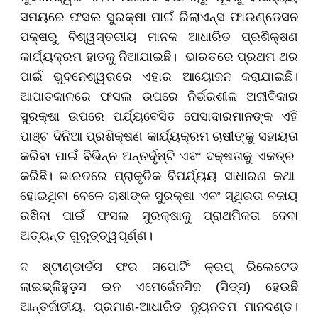
ସମୟରେ ଫସଲ ସୁରକ୍ଷା ପାଇଁ ରିଲାଏନ୍ସ ଫାଉଣ୍ଡେସନ
ପକ୍ଷରୁ ବିଶ୍ୱସ୍ତରୀୟ ମାନକ ଆଧାରିତ ପ୍ରଶିକ୍ଷଣ
କାର୍ଯ୍ୟକ୍ରମ ହାତକୁ ନିଆଯାଇଛି। ଭାରତରେ ପ୍ରଥମ ଥର
ପାଇଁ ଭୁବନେଶ୍ୱରରେ ଏହାର ଆୟୋଜନ କରାଯାଇଛି।
ଆପାତକାଳରେ ଫସଲ ଉପରେ ନିର୍ଭରଶୀଳ ଅଜୀବିକାର
ସୁରକ୍ଷା ଉପରେ ପର୍ଯ୍ୟବେସିତ ପେସାଦାରମାନଙ୍କ ଏହି
ପାଞ୍ଚ ଦିନିଆ ପ୍ରଶିକ୍ଷଣ କାର୍ଯ୍ୟକ୍ରମ ଚାଷୀଙ୍କୁ ସହାୟତା
କରିବା ପାଇଁ ବିଭିନ୍ନ ଅନ୍ତର୍ଦୃଷ୍ଟି ଏବଂ ଦକ୍ଷତାକୁ ଏକତ୍ର
କରିଛି। ଭାରତରେ ପ୍ରାକୃତିକ ବିପର୍ଯ୍ୟୟ ସାଧାରଣ କଥା
ହୋଇଥିବା ବେଳେ ଚାଷୀଙ୍କ ସୁରକ୍ଷା ଏବଂ ସ୍ଥିରତା ବଜାୟ
ରଖିବା ପାଇଁ ଫସଲ ସୁରକ୍ଷାକୁ ପ୍ରାଥମିକତା ଦେବା
ଅତ୍ୟନ୍ତ ଗୁରୁତ୍ତ୍ୱପୂର୍ଣ୍ଣ।
ଦ ଷ୍ଟାଣ୍ଡାର୍ଡସ ଫର ସପୋର୍ଟିଂ କ୍ରପ୍ ରିଲେଟେଡ
ଲାଇଭ୍ଳିହୁଡ଼ସ ଇନ ଏମେର୍ଜେନସିଜ (ସିଡ୍ସ) ହେଉଛି
ଆନ୍ତର୍ଜାତୀୟ, ପ୍ରମାଣ-ଆଧାରିତ ନ୍ୟୁନତମ ମାନଦଣ୍ଡ।