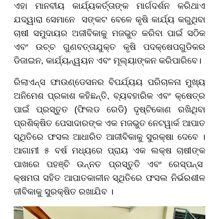
ଏହା ମାନବୀୟ କାର୍ଯ୍ୟକର୍ତ୍ତାଙ୍କ ମାର୍ଗଦର୍ଶନ କରିଥାଏ
ଯଦ୍ୱାରା ସେମାନେ ସଙ୍କଟ ବେଳେ କୃଷି କାର୍ଯ୍ୟ କରୁଥିବା
ଚାଷୀ ସମୁଦାୟର ଅଜୀବିକାକୁ ମଜଭୁତ କରିବା ପାଇଁ ସଠିକ
ଏବଂ ଉଚ୍ଚ ଗୁଣବତ୍ତାଯୁକ୍ତ କୃଷି ପଦକ୍ଷେପଗୁଡିକର
ଡିଜାଇନ, କାର୍ଯ୍ୟନ୍ୱୟନ ଏବଂ ମୂଲ୍ୟାଙ୍କନ କରିପାରିବେ।
ରିଲାଏନ୍ସ ଫାଉଣ୍ଡେସନର ବିପର୍ଯ୍ୟୟ ପରିଚାଳନା ମୁଖ୍ୟ
ଅନିମେଶ ପ୍ରକାଶ କହିଛନ୍ତି, ବ୍ୟବହାରିକ ଏବଂ କ୍ଷେତ୍ର
ପାଇଁ ପ୍ରସ୍ତୁତ (ଫିଲଡ ରେଡି) ଦୃଷ୍ଟିକୋଣ ରଖିଥିବା
ପ୍ରଶିକ୍ଷିତ ପେସାଦାରଙ୍କ ଏକ ମଜଭୁତ ନେଟୱାର୍କ ଆପାତ
ସ୍ଥିତିରେ ଫସଲ ଆଧାରିତ ଆଜୀବିକାକୁ ସୁରକ୍ଷା ଦେବେ ।
ଆଗାମୀ ୫ ବର୍ଷ ମଧ୍ୟରେ ପ୍ରାୟ ଏକ ଲକ୍ଷ ଚାଷୀଙ୍କ
ପାଖରେ ପହଞ୍ଚି ଉନ୍ନତ ପ୍ରସ୍ତୁତି ଏବଂ ରେସ୍ପନ୍ସ
କ୍ଷମତା ସହିତ ଆପାତକାଳୀନ ସ୍ଥିତିରେ ଫସଲ ନିର୍ଭରଶୀଳ
ଜୀବିକାକୁ ସୁରକ୍ଷିତ ରଖାଯିବ ।