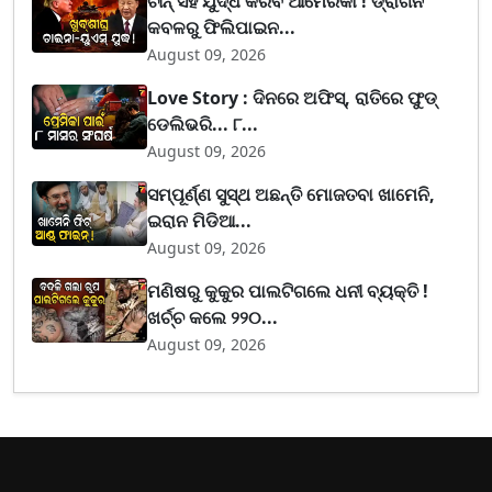
ଚୀନ୍ ସହ ଯୁଦ୍ଧ କରିବ ଆମେରିକା ! ଡ୍ରାଗନ
କବଳରୁ ଫିଲିପାଇନ...
August 09, 2026
Love Story : ଦିନରେ ଅଫିସ୍, ରାତିରେ ଫୁଡ୍
ଡେଲିଭରି... ୮...
August 09, 2026
ସମ୍ପୂର୍ଣ୍ଣ ସୁସ୍ଥ ଅଛନ୍ତି ମୋଜତବା ଖାମେନି,
ଇରାନ ମିଡିଆ...
August 09, 2026
ମଣିଷରୁ କୁକୁର ପାଲଟିଗଲେ ଧନୀ ବ୍ୟକ୍ତି !
ଖର୍ଚ୍ଚ କଲେ ୨୨୦...
August 09, 2026