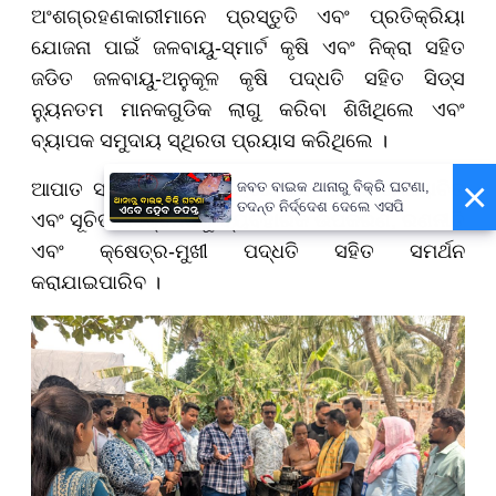
ଅଂଶଗ୍ରହଣକାରୀମାନେ ପ୍ରସ୍ତୁତି ଏବଂ ପ୍ରତିକ୍ରିୟା
ଯୋଜନା ପାଇଁ ଜଳବାୟୁ-ସ୍ମାର୍ଟ କୃଷି ଏବଂ ନିକ୍ରା ସହିତ
ଜଡିତ ଜଳବାୟୁ-ଅନୁକୂଳ କୃଷି ପଦ୍ଧତି ସହିତ ସିଡ୍ସ
ନ୍ୟୁନତମ ମାନକଗୁଡିକ ଲାଗୁ କରିବା ଶିଖିଥିଲେ ଏବଂ
ବ୍ୟାପକ ସମୁଦାୟ ସ୍ଥିରତା ପ୍ରୟାସ କରିଥିଲେ ।
×
ଆପାତ ସ୍ଥିତି ପୂର୍ବରୁ, ସମୟରେ ଏବଂ ପରେ ସମୟୋଚିତ
ଜବତ ବାଇକ ଥାନାରୁ ବିକ୍ରି ଘଟଣା,
ତଦନ୍ତ ନିର୍ଦ୍ଦେଶ ଦେଲେ ଏସପି
ଏବଂ ସୂଚିତ ପଦକ୍ଷେପକୁ ବ୍ୟବହାରିକ ଉପକରଣ, ରଣନୀତି
ଏବଂ କ୍ଷେତ୍ର-ମୁଖୀ ପଦ୍ଧତି ସହିତ ସମର୍ଥନ
କରାଯାଇପାରିବ ।