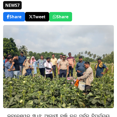
NEWS7
Share
Tweet
Share
ଭୁବନେଶ୍ୱର ୩।୬: ଆଗାମୀ ବର୍ଷା ଋତୁ ପୂର୍ବରୁ ବିପର୍ଯ୍ୟୟ