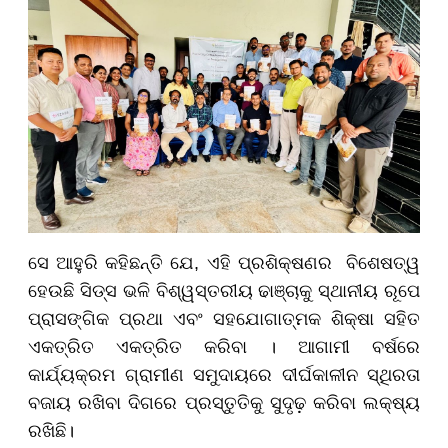
ସେ ଆହୁରି କହିଛନ୍ତି ଯେ, ଏହି ପ୍ରଶିକ୍ଷଣର ବିଶେଷତ୍ୱ
ହେଉଛି ସିଡ୍ସ ଭଳି ବିଶ୍ୱସ୍ତରୀୟ ଢାଞ୍ଚାକୁ ସ୍ଥାନୀୟ ରୂପେ
ପ୍ରାସଙ୍ଗିକ ପ୍ରଥା ଏବଂ ସହଯୋଗାତ୍ମକ ଶିକ୍ଷା ସହିତ
ଏକତ୍ରିତ ଏକତ୍ରିତ କରିବା । ଆଗାମୀ ବର୍ଷରେ
କାର୍ଯ୍ୟକ୍ରମ ଗ୍ରାମୀଣ ସମୁଦାୟରେ ଦୀର୍ଘକାଳୀନ ସ୍ଥିରତା
ବଜାୟ ରଖିବା ଦିଗରେ ପ୍ରସ୍ତୁତିକୁ ସୁଦୃଢ଼ କରିବା ଲକ୍ଷ୍ୟ
ରଖିଛି।