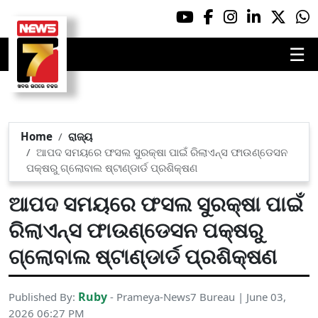
☰
Home
ରାଜ୍ୟ
ଆପଦ ସମୟରେ ଫସଲ ସୁରକ୍ଷା ପାଇଁ ରିଲାଏନ୍ସ ଫାଉଣ୍ଡେସନ
ପକ୍ଷରୁ ଗ୍ଲୋବାଲ ଷ୍ଟାଣ୍ଡାର୍ଡ ପ୍ରଶିକ୍ଷଣ
ଆପଦ ସମୟରେ ଫସଲ ସୁରକ୍ଷା ପାଇଁ
ରିଲାଏନ୍ସ ଫାଉଣ୍ଡେସନ ପକ୍ଷରୁ
ଗ୍ଲୋବାଲ ଷ୍ଟାଣ୍ଡାର୍ଡ ପ୍ରଶିକ୍ଷଣ
Ruby
Published By:
- Prameya-News7 Bureau | June 03,
2026 06:27 PM