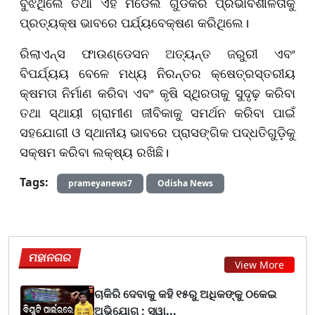
ବୁଝିଥିଲେ ତଥା ଏହି ମଡେଲ ଗୁଡିକର ପ୍ରଭାବଶୀଳତାକୁ
ପ୍ରତ୍ୟକ୍ଷ ଭାବରେ ପର୍ଯ୍ୟବେକ୍ଷଣ କରିଥିଲେ।
ରିଲାଏନ୍ସ ଫାଉଣ୍ଡେସନ ଅତ୍ୟନ୍ତ ଜରୁରୀ ଏବଂ
ବିପର୍ଯ୍ୟୟ ବେଳେ ମଧ୍ୟ ନିରନ୍ତର କ୍ଷେତ୍ରସ୍ତରୀୟ
କ୍ଷମତା ନିର୍ମାଣ କରିବା ଏବଂ କୃଷି ସ୍ଥିରତାକୁ ସୁଦୃଢ଼ କରିବା
ତଥା ସ୍ଥାୟୀ ଗ୍ରାମୀଣ ଜୀବିକାକୁ ସମର୍ଥନ କରିବା ପାଇଁ
ସହଯୋଗୀ ଓ ସ୍ଥାନୀୟ ଭାବରେ ପ୍ରାସଙ୍ଗିକ ପଦ୍ଧତିଗୁଡ଼ିକୁ
ସକ୍ଷମ କରିବା ଲକ୍ଷ୍ୟ ରଖିଛି।
Tags:
prameyanews7
Odisha News
ମହାନଗର
View More
ଚାକିରି ଦେବାକୁ କହି ୧୫ରୁ ଅଧିକଙ୍କୁ ଠକେଇ
ଅଭିଯୋଗ ; ସ୍ୱା...