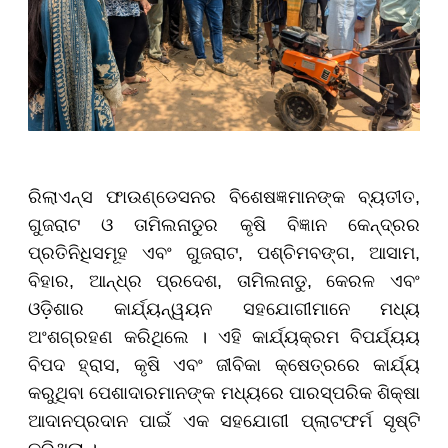
ରିଲାଏନ୍ସ ଫାଉଣ୍ଡେସନର ବିଶେଷଜ୍ଞମାନଙ୍କ ବ୍ୟତୀତ,
ଗୁଜରାଟ ଓ ତାମିଲନାଡୁର କୃଷି ବିଜ୍ଞାନ କେନ୍ଦ୍ରର
ପ୍ରତିନିଧିସମୂହ ଏବଂ ଗୁଜରାଟ, ପଶ୍ଚିମବଙ୍ଗ, ଆସାମ,
ବିହାର, ଆନ୍ଧ୍ର ପ୍ରଦେଶ, ତାମିଲନାଡୁ, କେରଳ ଏବଂ
ଓଡ଼ିଶାର କାର୍ଯ୍ୟନ୍ୱୟନ ସହଯୋଗୀମାନେ ମଧ୍ୟ
ଅଂଶଗ୍ରହଣ କରିଥିଲେ । ଏହି କାର୍ଯ୍ୟକ୍ରମ ବିପର୍ଯ୍ୟୟ
ବିପଦ ହ୍ରାସ, କୃଷି ଏବଂ ଜୀବିକା କ୍ଷେତ୍ରରେ କାର୍ଯ୍ୟ
କରୁଥିବା ପେଶାଦାରମାନଙ୍କ ମଧ୍ୟରେ ପାରସ୍ପରିକ ଶିକ୍ଷା
ଆଦାନପ୍ରଦାନ ପାଇଁ ଏକ ସହଯୋଗୀ ପ୍ଲାଟଫର୍ମ ସୃଷ୍ଟି