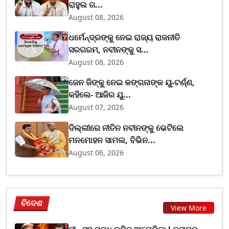
ରାହୁଲ ଗ...
August 08, 2026
ଧର୍ମେନ୍ଦ୍ରଙ୍କୁ ନେଇ ରାଜ୍ୟ ରାଜନୀତି
ସରଗରମ, ନବୀନଙ୍କୁ ସ...
August 08, 2026
ଜେନ ଜିଙ୍କୁ ନେଇ କଙ୍ଗନାଙ୍କ ୟୁ-ଟର୍ଣ୍ଣ,
କହିଲେ- ଆଜିର ଯୁ...
August 07, 2026
ଦିଲ୍ଲୀରେ ନୀତିନ ନବୀନଙ୍କୁ ଭେଟିଲେ
ମନମୋହନ ସାମଲ, ବିଭିନ...
August 06, 2026
ବିଦେଶ
View More