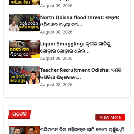
August 09, 2026
North Odisha flood threat: ଉତ୍ତର
ଓଡ଼ିଶାରେ ବନ୍ୟା ସମ...
August 08, 2026
Liquor Smuggling: କ୍ଷୀର ଗାଡ଼ିକୁ
ଗୋଡ଼ାଇ ଗୋଡ଼ାଇ ଧରିଲ...
August 08, 2026
Teacher Recruitment Odisha: ଏଣିକି
ଜଣିକିଆ ଶିକ୍ଷକରେ...
August 08, 2026
ରାଜନୀତି
View More
ପରିସୀମନ ବିନା ମହିଳାଙ୍କ ଲାଗି କୋଟା ଚାହୁଁଛନ୍ତି