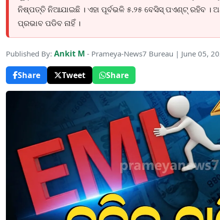
ନିଷ୍ପତ୍ତି ନିଆଯାଇଛି । ଏହା ପୂର୍ବଭଳି ୫.୨୫ ବେସିସ୍ ପଏଣ୍ଟ୍ ରହିବ
ପ୍ରଭାବ ପଡିବ ନାହିଁ ।
Ankit M
Published By:
- Prameya-News7 Bureau | June 05, 2
Share
Tweet
Share