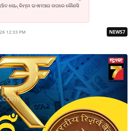
 । ଅର୍ଥାତ ଲୋନ୍ କିମ୍ବା ଇଏମଆଇ ଉପରେ କୌଣସି
NEWS7
026 12:33 PM