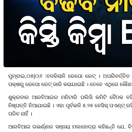
ମୁମ୍ବାଇ
,
୦
୫|
୦
୬ :
ବଦଳିଲାନି ରେପୋ ରେଟ୍ । ଅପରିବର୍ତ୍ତିତ 
ପକ୍ଷରୁ ରେପୋ ରେଟ୍ ଜାରି କରାଯାଇଛି । ତେବେ ଏଥିରେ କୌଣସି 
ଶୁକ୍ରବାର ଆରବିଆଇର ମନିଟାରି ପଲିସି କମିଟି ବୈଠକ ବସି
ନିଷ୍ପତ୍ତି ନିଆଯାଇଛି । ଏହା ପୂର୍ବଭଳି ୫.୨୫ ବେସିସ୍ ପଏଣ୍ଟ
ପଡିବ ନାହିଁ ।
ଆରବିଆଇ ଗଭର୍ଣ୍ଣର ସଞ୍ଜୟ ମଲହୋତ୍ରା କହିଛନ୍ତି ଯେ
, ବ