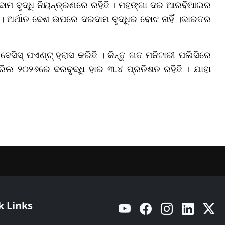
ମ ବୃଦ୍ଧି ନିୟନ୍ତ୍ରଣରେ ରହିଛି । ମହଙ୍ଗା ଦର ଆରବିଆଇର
 ଅର୍ଥାତ ଦେଶ ଉପରେ ଦରଦାମ ବୃଦ୍ଧିର ବୋଝ ନାହିଁ ।
ଭାରତର
େସିସ୍ ପଏଣ୍ଟ୍ ହ୍ରାସ କରିଛି । କିନ୍ତୁ ଗତ ମନିଟାରୀ ପଲିସିରେ
ରିଲ ୨୦୨୬ରେ ଦରବୃଦ୍ଧି ହାର ୩.୪ ପ୍ରତିଶତ ରହିଛି । ଯାହା
k Links
YouTube
Facebook
Instagram
Linkedin
Twitt