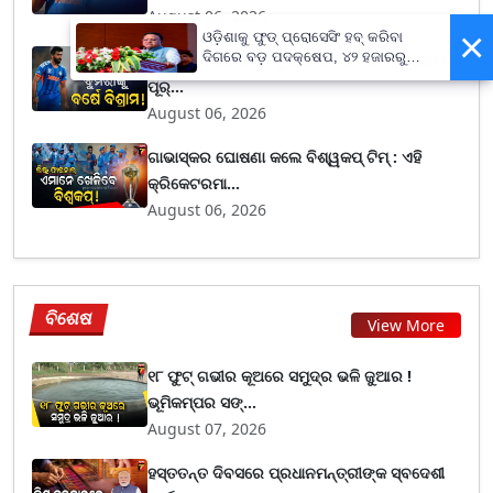
August 06, 2026
×
ଓଡ଼ିଶାକୁ ଫୁଡ୍ ପ୍ରୋସେସିଂ ହବ୍ କରିବା
ଦିଗରେ ବଡ଼ ପଦକ୍ଷେପ, ୪୨ ହଜାରରୁ
ବର୍ଷେ ଯାଏଁ ଖେଳିବେନି ବୁମରା, BCCI ଦେବ ବିଶ୍ରାମ !
ଅଧିକ ନିଯୁକ୍ତି ସୁଯୋଗ
ପୂର୍...
August 06, 2026
ଗାଭାସ୍କର ଘୋଷଣା କଲେ ବିଶ୍ୱକପ୍ ଟିମ୍ : ଏହି
କ୍ରିକେଟରମା...
August 06, 2026
ବିଶେଷ
View More
୧୮ ଫୁଟ୍ ଗଭୀର କୂଅରେ ସମୁଦ୍ର ଭଳି ଜୁଆର !
ଭୂମିକମ୍ପର ସଙ୍...
August 07, 2026
ହସ୍ତତନ୍ତ ଦିବସରେ ପ୍ରଧାନମନ୍ତ୍ରୀଙ୍କ ସ୍ବଦେଶୀ