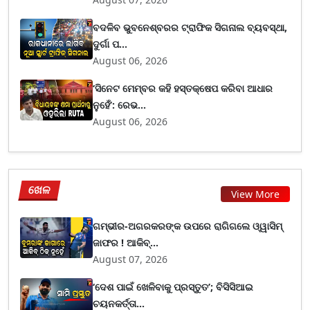
ବଦଳିବ ଭୁବନେଶ୍ବରର ଟ୍ରାଫିକ ସିଗନାଲ ବ୍ୟବସ୍ଥା,
ଦୁର୍ଗା ପ...
August 06, 2026
‘ସିନେଟ ମେମ୍ବର କହି ହସ୍ତକ୍ଷେପ କରିବା ଆଧାର
ନୁହେଁ’: ରେଭ...
August 06, 2026
ଖେଳ
View More
ଗମ୍ଭୀର-ଅଗରକରଙ୍କ ଉପରେ ରାଗିଗଲେ ଓ୍ୱାସିମ୍
ଜାଫର ! ଆକିବ୍...
August 07, 2026
‘ଦେଶ ପାଇଁ ଖେଳିବାକୁ ପ୍ରସ୍ତୁତ’; ବିସିସିଆଇ
ଚୟନକର୍ତ୍ତା...