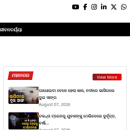
ଜୀବନଚର୍ଯ୍ୟା
ମହାନଗର
View More
ଗାଧୋଇବା ବେଳେ ହେଲା କାଳ, ନଦୀରେ ଭାସିଗଲେ
ଦୁଇ ସାଙ୍ଗ
August 07, 2026
ଚଳନ୍ତା ଟ୍ରେନରୁ ଯୁବକଙ୍କୁ ଠେଲିଦେଲେ ଦୁର୍ବୃତ୍ତ,
ବର୍ଷା...
August 07, 2026