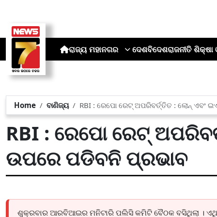
ରାଜ୍ୟ
ମହାନଗର
ଦେଶ
ବିଦେଶ
ରାଜନୀତି
ଶିକ୍ଷା 
Home
ବାଣିଜ୍ୟ
RBI : ରେପୋ ରେଟ୍ ଅପରିବର୍ତ୍ତିତ : ଲୋନ୍ ଏ
RBI : ରେପୋ ରେଟ୍ ଅପରିବର
ଉପରେ ପଡିବନି ପ୍ରଭାବ
ଶୁକ୍ରବାର ଆରବିଆଇର ମନିଟାରି ପଲିସି କମିଟି ବୈଠକ ବସିଥିଲା । ଏଥ