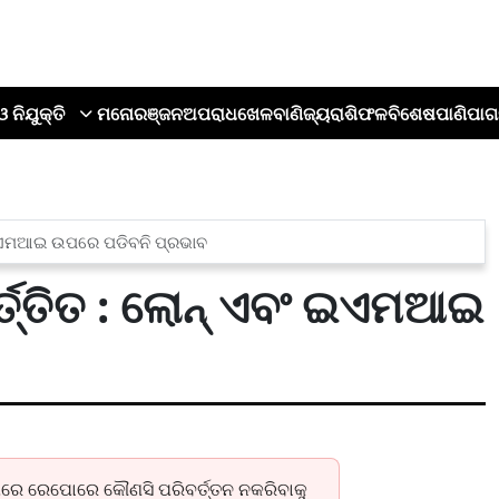
ଓ ନିଯୁକ୍ତି
ମନୋରଞ୍ଜନ
ଅପରାଧ
ଖେଳ
ବାଣିଜ୍ୟ
ରାଶିଫଳ
ବିଶେଷ
ପାଣିପାଗ
ବଂ ଇଏମଆଇ ଉପରେ ପଡିବନି ପ୍ରଭାବ
୍ତ୍ତିତ : ଲୋନ୍ ଏବଂ ଇଏମଆଇ
ିରେ ରେପୋରେ କୌଣସି ପରିବର୍ତ୍ତନ ନକରିବାକୁ