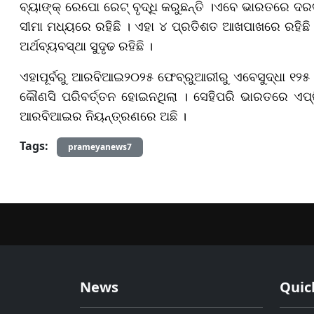
ବ୍ୟାଙ୍କ୍ ରେପୋ ରେଟ୍ ବୃଦ୍ଧି କରୁଛନ୍ତି ।
ଏବେ ଭାରତରେ ଦରଦା
ସୀମା ମଧ୍ୟରେ ରହିଛି । ଏହା ୪ ପ୍ରତିଶତ ଆଖପାଖରେ ରହିଛି ।
ଅର୍ଥବ୍ୟବସ୍ଥା ସୁଦୃଢ ରହିଛି ।
ଏହାପୂର୍ବରୁ ଆରବିଆଇ
୨୦୨୫ ଫେବ୍ରୁଆରୀରୁ ଏବେସୁଦ୍ଧା ୧୨୫ ବ
କୌଣସି ପରିବର୍ତ୍ତନ ହୋଇନଥିଲା । ସେହିପରି ଭାରତରେ ଏପ୍
ଆରବିଆଇର ନିୟନ୍ତ୍ରଣରେ ଅଛି ।
Tags:
prameyanews7
News
Quic