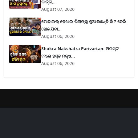
ବାର୍ତ୍ତା,...
August 07, 2026
ମୋବାଇଲ୍ ଦେଖାଇ ପିଲାଙ୍କୁ ଖୁଆଉଛନ୍ତି କି ? ଡେରି
ହୋଇଯିବା...
August 06, 2026
Shukra Nakshatra Parivartan: ଅଗଷ୍ଟ
୧୧ରେ ହସ୍ତ ନକ୍ଷ...
August 06, 2026
er