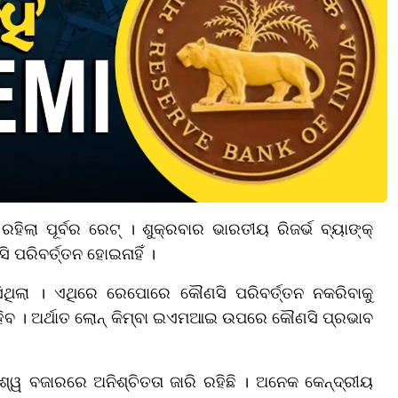
ରହିଲା ପୂର୍ବର ରେଟ୍ । ଶୁକ୍ରବାର ଭାରତୀୟ ରିଜର୍ଭ ବ୍ୟାଙ୍କ୍
ପରିବର୍ତ୍ତନ ହୋଇନାହିଁ ।
ଥିଲା । ଏଥିରେ ରେପୋରେ କୌଣସି ପରିବର୍ତ୍ତନ ନକରିବାକୁ
୍ ରହିବ । ଅର୍ଥାତ ଲୋନ୍ କିମ୍ବା ଇଏମଆଇ ଉପରେ କୌଣସି ପ୍ରଭାବ
ିଶ୍ୱ ବଜାରରେ ଅନିଶ୍ଚିତତା ଜାରି ରହିଛି । ଅନେକ କେନ୍ଦ୍ରୀୟ