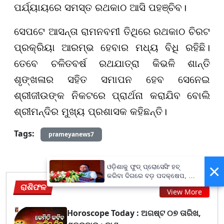
ପର୍ଯ୍ୟାୟରେ ସମସ୍ତ ରଥକାଠ ଆସି ପହଞ୍ଚିବ।
ସେପଟେ ଆସନ୍ତା ରାମନବମୀ ତିଥିରେ ରଥକାଠ ଚିରଟ
ପ୍ରକ୍ରିୟା ଆରମ୍ଭ ହେବାର ମଧ୍ୟ ବିଧି ରହିଛି।
ତେବେ ଚଳିତବର୍ଷ ରଥଯାତ୍ରା କିଭଳି ଶାନ୍ତି
ଶୃଙ୍ଖଳାର ସହିତ ସମାପନ ହେବ ସେନେଇ
ଶ୍ରୀଜୀଉଙ୍କ ନିକଟରେ ପ୍ରାର୍ଥନା କରାଯିବ ବୋଲି
ଶ୍ରୀମନ୍ଦିର ମୁଖ୍ୟ ପ୍ରଶାସକ କହିଛନ୍ତି।
Tags:
prameyanews7
×
ଓଡ଼ିଶାକୁ ଫୁଡ୍ ପ୍ରୋସେସିଂ ହବ୍
କରିବା ଦିଗରେ ବଡ଼ ପଦକ୍ଷେପ, ୪୨
ହଜାରରୁ ଅଧିକ ନିଯୁକ୍ତି ସୁଯୋଗ
ରାଶିଫଳ
View More
Horoscope Today : ଅଗଷ୍ଟ ୦୭ ତାରିଖ,