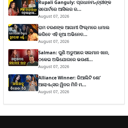
Rupali Ganguly: ପ୍ରଧାନମନ୍ତ୍ରୀଙ୍କ
ସପୋର୍ଟରେ ଆସିଲର ର...
August 07, 2026
ରାମ ଚରଣଙ୍କ ଆଗାମୀ ଫିଲ୍ମରେ ଧମାଲ
କରିବେ ଏହି ନୂଆ ଅଭିନେତ...
August 07, 2026
Salman: ପୁଣି ଅଡୁଆରେ ସଲମାନ ଖାନ,
ଠକେଇ ଅଭିଯୋଗରେ ଭଉଣୀ...
August 07, 2026
Alliance Winner: ରିଆଲିଟି ଶୋ’
ଆଲାଏନ୍ସର ୱିନର ମିନି ମ...
August 07, 2026