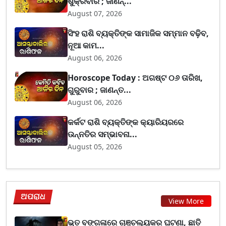
ଶୁକ୍ରବାର ; ଜାଣନ୍...
August 07, 2026
ସିଂହ ରାଶି ବ୍ୟକ୍ତିଙ୍କ ସାମାଜିକ ସମ୍ମାନ ବଢ଼ିବ,
ନୂଆ କାମ...
August 06, 2026
Horoscope Today : ଅଗଷ୍ଟ ୦୬ ତାରିଖ,
ଗୁରୁବାର ; ଜାଣନ୍ତ...
August 06, 2026
କର୍କଟ ରାଶି ବ୍ୟକ୍ତିଙ୍କ କ୍ୟାରିୟରରେ
ଉନ୍ନତିର ସମ୍ଭାବନା...
August 05, 2026
ଅପରାଧ
View More
ଭୂତ ବଙ୍ଗଳାରେ ଚାଞ୍ଚଲ୍ୟକର ଘଟଣା, ଛାତି