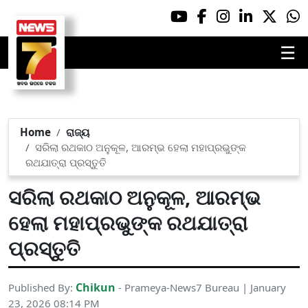
☰
Home
ରାଜ୍ୟ
ସରିଲା ରଥକାଠ ଅନୁକୂଳ, ଆରମ୍ଭ ହେଲା ମହାପ୍ରଭୁଙ୍କ
ରଥଯାତ୍ରା ପ୍ରସ୍ତୁତି
ସରିଲା ରଥକାଠ ଅନୁକୂଳ, ଆରମ୍ଭ
ହେଲା ମହାପ୍ରଭୁଙ୍କ ରଥଯାତ୍ରା
ପ୍ରସ୍ତୁତି
Chikun
Published By:
- Prameya-News7 Bureau | January
23, 2026 08:14 PM