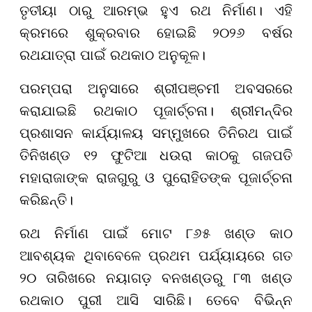
ତୃତୀୟା ଠାରୁ ଆରମ୍ଭ ହୁଏ ରଥ ନିର୍ମାଣ। ଏହି
କ୍ରମରେ ଶୁକ୍ରବାର ହୋଇଛି ୨୦୨୬ ବର୍ଷର
ରଥଯାତ୍ରା ପାଇଁ ରଥକାଠ ଅନୁକୂଳ।
ପରମ୍ପରା ଅନୁସାରେ ଶ୍ରୀପଞ୍ଚମୀ ଅବସରରେ
କରାଯାଇଛି ରଥକାଠ ପୂଜାର୍ଚ୍ଚନା। ଶ୍ରୀମନ୍ଦିର
ପ୍ରଶାସନ କାର୍ଯ୍ୟାଳୟ ସମ୍ମୁଖରେ ତିନିରଥ ପାଇଁ
ତିନିଖଣ୍ଡ ୧୨ ଫୁଟିଆ ଧଉରା କାଠକୁ ଗଜପତି
ମହାରାଜାଙ୍କ ରାଜଗୁରୁ ଓ ପୁରୋହିତଙ୍କ ପୂଜାର୍ଚ୍ଚନା
କରିଛନ୍ତି।
ରଥ ନିର୍ମାଣ ପାଇଁ ମୋଟ ୮୬୫ ଖଣ୍ଡ କାଠ
ଆବଶ୍ୟକ ଥିବାବେଳେ ପ୍ରଥମ ପର୍ଯ୍ୟାୟରେ ଗତ
୨୦ ତାରିଖରେ ନୟାଗଡ଼ ବନଖଣ୍ଡରୁ ୮୩ ଖଣ୍ଡ
ରଥକାଠ ପୁରୀ ଆସି ସାରିଛି। ତେବେ ବିଭିନ୍ନ