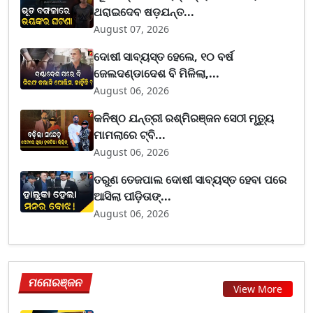
ଥରାଇଦେବ ଷଡ଼ଯନ୍ତ...
August 07, 2026
ଦୋଷୀ ସାବ୍ୟସ୍ତ ହେଲେ, ୧୦ ବର୍ଷ
ଜେଲଦଣ୍ଡାଦେଶ ବି ମିଳିଲା,...
August 06, 2026
କନିଷ୍ଠ ଯନ୍ତ୍ରୀ ରଶ୍ମିରଞ୍ଜନ ସେଠୀ ମୃତ୍ୟୁ
ମାମଲାରେ ଟ୍ବି...
August 06, 2026
ତରୁଣ ତେଜପାଲ ଦୋଷୀ ସାବ୍ୟସ୍ତ ହେବା ପରେ
ଆସିଲା ପୀଡ଼ିତାଙ୍...
August 06, 2026
ମନୋରଞ୍ଜନ
View More