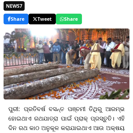
NEWS7
Share
Tweet
Share
ପୁରୀ: ପ୍ରତିବର୍ଷ ବସନ୍ତ ପଞ୍ଚମୀ ତିଥିରୁ ଆରମ୍ଭ
ହୋଇଥାଏ ରଥଯାତ୍ରା ପାଇଁ ପ୍ରାକ୍ ପ୍ରସ୍ତୁତି। ଏହି
ଦିନ ରଥ କାଠ ଅନୁକୂଳ କରାଯାଇଥାଏ ଆଉ ଅକ୍ଷୟ