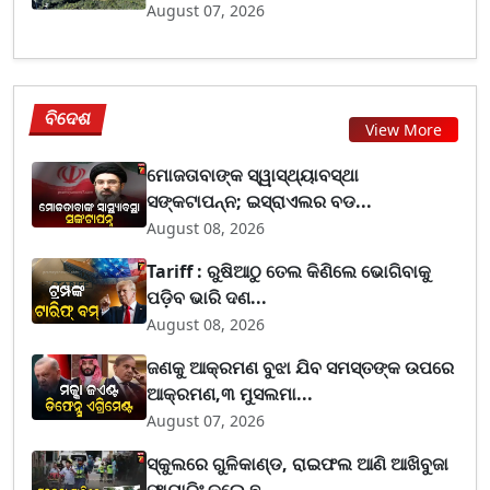
August 07, 2026
ବିଦେଶ
View More
ମୋଜତାବାଙ୍କ ସ୍ୱାସ୍ଥ୍ୟାବସ୍ଥା
ସଙ୍କଟାପନ୍ନ; ଇସ୍ରାଏଲର ବଡ...
August 08, 2026
Tariff : ରୁଷିଆଠୁ ତେଲ କିଣିଲେ ଭୋଗିବାକୁ
ପଡ଼ିବ ଭାରି ଦଣ...
August 08, 2026
ଜଣକୁ ଆକ୍ରମଣ ବୁଝା ଯିବ ସମସ୍ତଙ୍କ ଉପରେ
ଆକ୍ରମଣ,୩ ମୁସଲମା...
August 07, 2026
ସ୍କୁଲରେ ଗୁଳିକାଣ୍ଡ, ରାଇଫଲ ଆଣି ଆଖିବୁଜା