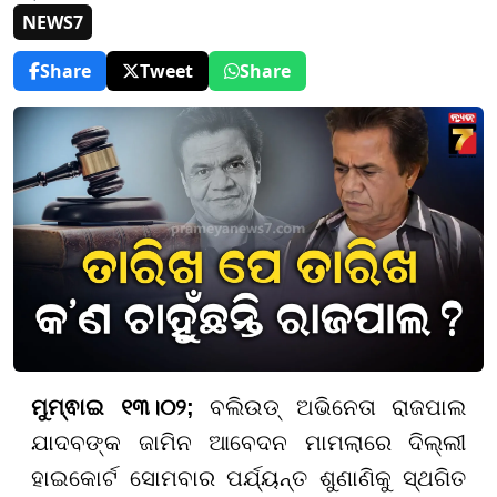
NEWS7
Share
Tweet
Share
ମୁମ୍ଵାଇ ୧୩।୦୨;
ବଲିଉଡ୍ ଅଭିନେତା ରାଜପାଲ
ଯାଦବଙ୍କ ଜାମିନ ଆବେଦନ ମାମଲାରେ ଦିଲ୍ଲୀ
ହାଇକୋର୍ଟ ସୋମବାର ପର୍ଯ୍ୟନ୍ତ ଶୁଣାଣିକୁ ସ୍ଥଗିତ