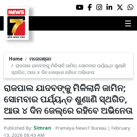
☰
Home
ମନୋରଞ୍ଜନ
ରାଜପାଲ ଯାଦବଙ୍କୁ ମିଳିଲାନି ଜାମିନ; ସୋମବାର ପର୍ଯ୍ୟନ୍ତ ଶୁଣାଣି
ସ୍ଥଗିତ, ଆଉ ୪ ଦିନ ଜେଲ୍‌ରେ ରହିବେ ଅଭିନେତା
ରାଜପାଲ ଯାଦବଙ୍କୁ ମିଳିଲାନି ଜାମିନ;
ସୋମବାର ପର୍ଯ୍ୟନ୍ତ ଶୁଣାଣି ସ୍ଥଗିତ,
ଆଉ ୪ ଦିନ ଜେଲ୍‌ରେ ରହିବେ ଅଭିନେତା
Simran
Published By:
- Prameya-News7 Bureau | February
13, 2026 08:43 AM