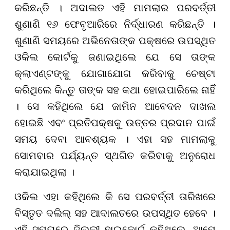
କରିଛନ୍ତି । ଅଦାଲତ ଏହି ମାମଲାର ପରବର୍ତ୍ତୀ
ଶୁଣାଣି ୧୬ ଫେବୃଆରିରେ ନିର୍ଦ୍ଧାରଣ କରିଛନ୍ତି ।
ଶୁଣାଣି ସମୟରେ ଅଭିନେତାଙ୍କ ପକ୍ଷରେ ଉପସ୍ଥିତ
ଓକିଲ କୋର୍ଟକୁ ଜଣାଇଥିଲେ ଯେ ସେ ତାଙ୍କ
କ୍ଲାଏଣ୍ଟଙ୍କୁ ଯୋଗାଯୋଗ କରିବାକୁ ଚେଷ୍ଟା
କରିଥିଲେ କିନ୍ତୁ ତାଙ୍କ ସହ କଥା ହୋଇପାରିଲେ ନାହିଁ
। ସେ କହିଥିଲେ ଯେ ଜାମିନ ଆବେଦନ ଦାଖଲ
ହୋଇଛି ଏବଂ ପ୍ରତିପକ୍ଷକୁ ଉତ୍ତର ପ୍ରଦାନ ପାଇଁ
ସମୟ ଦେବା ଆବଶ୍ୟକ । ଏହା ସହ ମାମଲାକୁ
ସୋମବାର ପର୍ଯ୍ୟନ୍ତ ସ୍ଥଗିତ କରିବାକୁ ଅନୁରୋଧ
କରାଯାଇଥିଲା ।
ଓକିଲ ଏହା କହିଥିଲେ କି ସେ ପରବର୍ତ୍ତୀ ତାରିଖରେ
ବିସ୍ତୃତ ଦଲିଲ୍ ସହ ଆଦାଲତରେ ଉପସ୍ଥିତ ହେବେ ।
ଏହି ସମୟରେ ଦିଲ୍ଲୀ ହାଇକୋର୍ଟ କହିଥିଲେ, ଆମେ