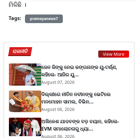
ମିଳିଛି ।
Tags:
prameyanews7
ରାଜନୀତି
View More
ଜେନ ଜିଙ୍କୁ ନେଇ କଙ୍ଗନାଙ୍କ ୟୁ-ଟର୍ଣ୍ଣ,
କହିଲେ- ଆଜିର ଯୁ...
August 07, 2026
ଦିଲ୍ଲୀରେ ନୀତିନ ନବୀନଙ୍କୁ ଭେଟିଲେ
ମନମୋହନ ସାମଲ, ବିଭିନ...
August 06, 2026
ଅଖିଳେଶ ଯାଦବଙ୍କ ବଡ଼ ବୟାନ, କହିଲେ-
EVM ସମାଲୋଚନାରୁ ଧ୍ୟା...
August 06, 2026