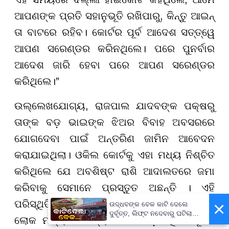
ଆପଣଙ୍କ ପ୍ରତି ସହାନୁଭୂତି ରଖିପାରୁ, କିନ୍ତୁ ଆଇନ୍
ତା ବାଟରେ ରହିବ। କୋର୍ଟର ପୂର୍ବ ଆଦେଶ ସତ୍ତ୍ୱେ
ଆପଣ ସରେଣ୍ଡର କରିନଥିଲେ। ପରେ ପୁନର୍ବାର
ଆଦେଶ ଜାରି ହେବା ପରେ ଆପଣ ସରେଣ୍ଡର
କରିଥିଲେ।”
ଉଲ୍ଲେଖଯୋଗ୍ୟ, ରାଜପାଲ ଯାଦବଙ୍କ ପକ୍ଷରୁ
ତାଙ୍କ ବଡ଼ ଭାଇଙ୍କ ଝିଅର ବିବାହ ଅବସରରେ
ଯୋଗଦେବା ପାଇଁ ଅନ୍ତରିଣ ଜାମିନ ଆବେଦନ
କରାଯାଇଥିଲା। ଓକିଲ କୋର୍ଟକୁ ଏହା ମଧ୍ୟ ନିଶ୍ଚିତ
କରିଥିଲେ ଯେ ଅବଶିଷ୍ଟ ରାଶି ଆଦାଲତରେ ଜମା
କରିବାକୁ ସେମାନେ ପ୍ରସ୍ତୁତ ଅଛନ୍ତି । ଏହି
×
ପରିସ୍ଥିତିରେ ବଲିଉଡ୍ ଇଣ୍ଡଷ୍ଟ୍ରି ସହିତ କିଛି ଅନ୍ୟ
ଉଦ୍ଧବଙ୍କ ବେକ କାଟି ଦେଲେ
ଦୁର୍ବୃତ୍ତ, ଲିଫ୍ଟ ନଦେବାରୁ ଘଟିଲା
ଲୋକ ମଧ୍ୟ ସାହାଯ୍ୟର ହାତ ବଢ଼ାଇଥିବା ସୂଚନା
ଘଟଣା...