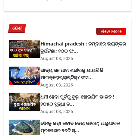
ଦେଶ
View More
Himachal pradesh : ଚମ୍ବାରେ ଭୟଙ୍କର
ଦୁର୍ଘଟଣା; ୧୦୦ ଫ...
August 08, 2026
ଖାଦ୍ୟ ସହ ଆମ ଶରୀରକୁ ଯାଉଛି କି
ମାଇକ୍ରୋପ୍ଲାଷ୍ଟିକ୍? ସଂସ...
August 08, 2026
ଧନୀ ହେବା ପୂର୍ବରୁ ବୁଢ଼ା ହୋଇଯିବ ଭାରତ !
୨୦୫୦ ସୁଦ୍ଧା ଦ...
August 08, 2026
ଚୀନକୁ କଡ଼ା ଜବାବ ଦେଲା ଭାରତ; ଅରୁଣାଚଳ
ପ୍ରଦେଶର ୨୭ଟି ସ୍...