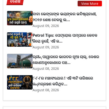
ବିଶେଷ
View More
ବାବା ଭେଙ୍ଗାଙ୍କ ଭୟଙ୍କର ଭବିଷ୍ୟବାଣୀ,
୨୦୨୬ ଶେଷ ବେଳକୁ ଲ...
August 09, 2026
Petrol Tips: ପେଟ୍ରୋଲ ପମ୍ପରେ କେବଳ
ଜିରୋ ନୁହେଁ, ଏହି ଜ...
August 09, 2026
ଗ୍ରୀନ୍ ପାୱାରରେ ଭାରତର ନୂଆ ଚାଲ୍, ଦେଶର
କୋଣଅନୁକୋଣରେ ପହ...
August 08, 2026
୮-୮-୮ର ମହାସଂଯୋଗ ! ଏହି ୩ଟି ତାରିଖରେ
ଜନ୍ମଗ୍ରହଣ କରିଥିବ...
August 08, 2026