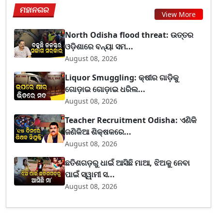
ମହାନଗର
View More
North Odisha flood threat: ଉତ୍ତର
ଓଡ଼ିଶାରେ ବନ୍ୟା ସମ...
August 08, 2026
Liquor Smuggling: କ୍ଷୀର ଗାଡ଼ିକୁ
ଗୋଡ଼ାଇ ଗୋଡ଼ାଇ ଧରିଲ...
August 08, 2026
Teacher Recruitment Odisha: ଏଣିକି
ଜଣିକିଆ ଶିକ୍ଷକରେ...
August 08, 2026
ଛତିଶଗଡ଼ରୁ ଧାଇଁ ଆସିଛି ମାଆ, ଝିଅକୁ ନେବା
ପାଇଁ ସ୍ୱାମୀ ସ...
August 08, 2026