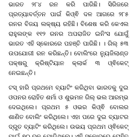
ଭାରତ ୨୮୪ ରନ କରି ପାରିଛି। ସିରିଜରେ
ପ୍ରତ୍ୟାବର୍ତ୍ତନ ପାଇଁ କିଓ୍ଵି ଦଳ ଆଗରେ ୨୮୫
ରନର ବିଜୟ ଲକ୍ଷ୍ୟ ରହିଛି। ବିଶେଷ କରି କେଏଲ
ରାହୁଲଙ୍କ ୧୧୨ ରନର ଅପରାଜିତ ଇନିଂସ ଯୋଗୁଁ
ଭାରତ ଏହି ସ୍କୋରରେ ପହଞ୍ଚି ପାରିଛି। । ଗିଲ୍ ୫୩
ଉପଯୋଗୀ ରନ କରିଛନ୍ତି। ବୋଲିଂରେ ନ୍ୟୁଜିଲାଣ୍ଡ
ପକ୍ଷରୁ କ୍ରିଷ୍ଟିୟାନ କ୍ଲାର୍କ ୩ ଓ୍ଵିକେଟ୍
ନେଇଛନ୍ତି।
ଟସ୍ ହାରି ପ୍ରଥମେ ବ୍ୟାଟିଂ କରିଥିବା ଭାରତକୁ ଦୁଇ
ଓପନର ରୋହିତ ଶର୍ମା ଓ ଶୁଭମନ ଗିଲ୍ ଭଲ ଆରମ୍ଭ
ଦେଇଥିଲେ। ପ୍ରଥମ ୫ ଓଭର କିଓ୍ଵି ବୋଲର
ଶାଣିତ ବୋଲିଂ କରିଥିଲେ। ଏହା ପରେ ଦୁଇ ବ୍ୟାଟର
ଦ୍ରୁତ ବ୍ୟାଟିଂ କରିଥିଲେ। ଉଭୟ ପ୍ରଥମ ଓ୍ଵିକେଟ୍
ପାଇଁ ୭୦ ରନ ଯୋଡ଼ିଥିଲେ। ଏହି ସ୍କୋରରେ ରୋହିତ