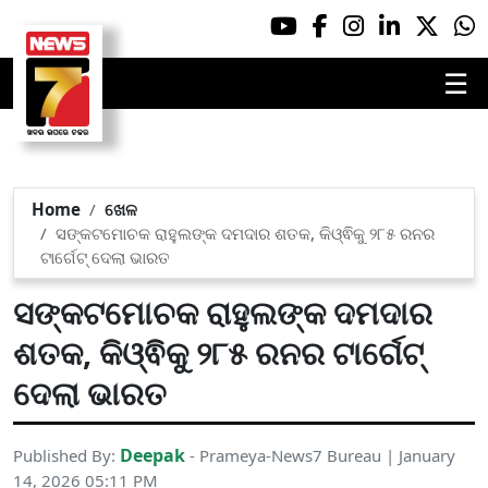
☰
Home
ଖେଳ
ସଙ୍କଟମୋଚକ ରାହୁଲଙ୍କ ଦମଦାର ଶତକ, କିଓ୍ଵିକୁ ୨୮୫ ରନର
ଟାର୍ଗେଟ୍ ଦେଲା ଭାରତ
ସଙ୍କଟମୋଚକ ରାହୁଲଙ୍କ ଦମଦାର
ଶତକ, କିଓ୍ଵିକୁ ୨୮୫ ରନର ଟାର୍ଗେଟ୍
ଦେଲା ଭାରତ
Deepak
Published By:
- Prameya-News7 Bureau | January
14, 2026 05:11 PM