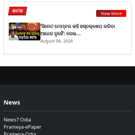
କଟକ
View More
‘ସିନେଟ ମେମ୍ବର କହି ହସ୍ତକ୍ଷେପ କରିବା
ଆଧାର ନୁହେଁ’: ରେଭ...
August 06, 2026
News
News7 Odia
Prameya-ePaper
Prameya-Odia