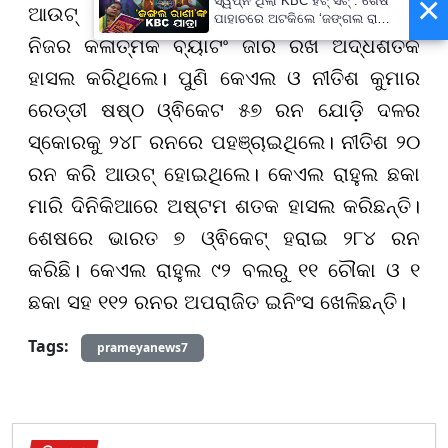
×
ସ୍ୱପ୍ନ ଥିଲା KBC ହଟ୍ ସିଟ୍ : ଶେଷ
ଆଉଟ୍ ହୋଇଥିଲେ। ଅନ୍ୟପଟେ କେଏଲ ରାହୁଲ
ପାହାଚରେ ଅଟକିଲେ ‘ଜଙ୍ଗଲ ରାଣୀ’
ଜୟନ୍ତି ବୁରୁଦା
ନିଜର କଳାତ୍ମକ ବ୍ୟାଟିଂ ଜାରି ରଖି ଅର୍ଦ୍ଧଶତକ
ହାସଲ କରିଥିଲେ। ପୁଣି କେଏଲ ଓ ନୀତିଶ କୁମାର
ରେଡ୍ଡୀ ଷଷ୍ଠ ଓ୍ଵିକେଟ ୫୭ ରନ ଯୋଡ଼ି ଦଳର
ସ୍କୋରକୁ ୨୪୮ ରନରେ ପହଞ୍ଚାଇଥିଲେ। ନୀତିଶ ୨୦
ରନ କରି ଆଉଟ୍ ହୋଇଥିଲେ। କେଏଲ ରାହୁଲ ଛକା
ମାରି ଦିନିକିଆରେ ଅଷ୍ଟମ ଶତକ ହାସଲ କରିଛନ୍ତି।
ଶେଷରେ ଭାରତ ୭ ଓ୍ଵିକେଟ୍ ହରାଇ ୨୮୪ ରନ
କରିଛି। କେଏଲ ରାହୁଲ ୯୨ ବଲରୁ ୧୧ ଚୌକା ଓ ୧
ଛକା ସହ ୧୧୨ ରନର ଅପରାଜିତ ଇନିଂସ ଖେଳିଛନ୍ତି।
Tags:
prameyanews7