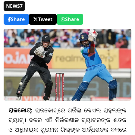
NEWS7
Share
Tweet
Share
ରାଜକୋଟ୍:
ରାଜକୋଟ୍‌ରେ ଗର୍ଜିଲା କେଏଲ ରାହୁଲଙ୍କ
ବ୍ୟାଟ୍। ଦଳର ଏହି ନିର୍ଭରଶୀଳ ବ୍ୟାଟରଙ୍କ ଶତକ
ଓ ଅଧିନାୟକ ଶୁଭମନ ଗିଲ୍‌ଙ୍କ ଅର୍ଦ୍ଧଶତକ ବଳରେ