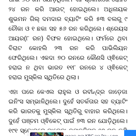
୨୪ ରନ କରି ଆଉଟ୍ ହୋଇଥିଲେ। ଅଧିନାୟକ
ଶୁଭମନ ଗିଲ୍ ଦମଦାର ବ୍ୟାଟିଂ କରି ୫୩ ବଲରୁ ୯
ଚୌକା ଓ ୧ ଛକା ସହ ୫୬ ରନ କରିଥିଲେ। ଶ୍ରେୟସ
ଆୟର(୮ ରନ) ବିଫଳ ହୋଇଥିଲେ। ଫର୍ମରେ ଥିବା
ବିରାଟ କୋହଲି ୨୩ ରନ କରି ପାଭିଲିୟନ
ଫେରିଥିଲେ। ଏକଦା ୭୦ ରନରେ କୌଣସି ଓ୍ଵିକେଟ୍
ହରାଇ ନ ଥିବା ଭାରତ ୧୧୮ ରନରେ ୪ ଓ୍ଵିକେଟ୍
ହରାଇ ମୁସ୍କିଲ ସ୍ଥିତିରେ ଥିଲା।
ଏହା ପରେ କେଏଲ ରାହୁଲ ଓ ରବୀନ୍ଦ୍ର ଜାଡ଼େଜା
ଇନିଂସ ସମ୍ଭାଳିଥିଲେ। ଦୁହେଁ ସତର୍କତାର ସହ ବ୍ୟାଟିଂ
କରି ଭାରତକୁ ମୁସ୍କିଲ ସ୍ଥିତିରୁ ବାହାର କରିଥିଲେ।
ଦୁହେଁ ପଞ୍ଚମ ଓ୍ଵିକେଟ୍ ପାଇଁ ୭୩ ରନ ଯୋଡ଼ିଥିଲେ।
୧୯୧ ସ୍କୋରରେ ଜାଡ଼େଜା ବ୍ୟକ୍ତିଗତ ୨୭ ରନ କରି