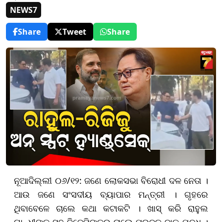
NEWS7
Share
Tweet
Share
ନୂଆଦିଲ୍ଲୀ ୦୬/୧୨: ଜଣେ ଲୋକସଭା ବିରୋଧୀ ଦଳ ନେତା ।
ଆଉ ଜଣେ ସଂସଦୀୟ ବ୍ୟାପାର ମନ୍ତ୍ରୀ । ଗୃହରେ
ଥିବାବେଳେ ଚାଲେ କଥା କଟାକଟି । ଖାସ୍ କରି ରାହୁଲ