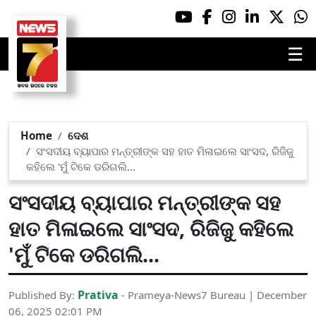
☰
Home
ଦେଶ
ସଂସଦୀୟ ବ୍ୟାପାର ମନ୍ତ୍ରୀଙ୍କ ସହ ହାତ ମିଳାଇଲେ ସାଂସଦ, ରିଜିଜୁ
କହିଲେ 'ମୁଁ ଟିକେ ଡରିଗଲି...
ସଂସଦୀୟ ବ୍ୟାପାର ମନ୍ତ୍ରୀଙ୍କ ସହ
ହାତ ମିଳାଇଲେ ସାଂସଦ, ରିଜିଜୁ କହିଲେ
'ମୁଁ ଟିକେ ଡରିଗଲି...
Prativa
Published By:
- Prameya-News7 Bureau | December
06, 2025 02:01 PM