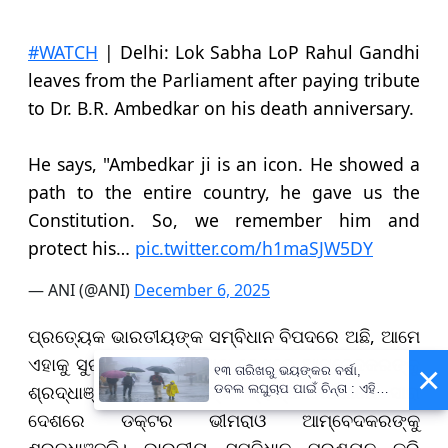
#WATCH
| Delhi: Lok Sabha LoP Rahul Gandhi
leaves from the Parliament after paying tribute
to Dr. B.R. Ambedkar on his death anniversary.
He says, "Ambedkar ji is an icon. He showed a
path to the entire country, he gave us the
Constitution. So, we remember him and
protect his…
pic.twitter.com/h1maSJW5DY
— ANI (@ANI)
December 6, 2025
ପ୍ରତ୍ୟେକ ଭାରତୀୟଙ୍କ ସମ୍ବିଧାନ ବିପଦରେ ଅଛି, ଆମେ
ଏହାକୁ ସୁରକ୍ଷା ଦେଉଛୁ।"ସାରା ଦେଶରେ ଆମ୍ବେଦକରଙ୍କୁ
×
୧୩ ତାରିଖରୁ ଭୟଙ୍କର ବର୍ଷା,
ଶ୍ରଦ୍ଧାଞ୍ଜଳି । ଆଜି ତାଙ୍କ ଶ୍ରାଦ୍ଧ ବାର୍ଷିକୀରେ ସାରା
ଡବଲ ଲଘୁଚାପ ପାଇଁ ଚିନ୍ତା : ଏହି
ସବୁ ଜିଲ୍ଲାବାସୀ ରୁହନ୍ତୁ ସାବଧାନ !
ଦେଶରେ ଡକ୍ଟର ଭୀମରାଓ ଆମ୍ବେଦକରଙ୍କୁ