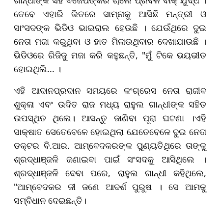
ଗାନ୍ଧୀଙ୍କ ସହ ବିଜେପିଙ୍କର ଚାଲେ ପ୍ରବଳ ବାକ୍ ଯୁଦ୍ଧ ।
ତେବେ ଏହାରି ଭିତରେ ସାମ୍ନାକୁ ଆସିଛି ମନ୍ତ୍ରୀ ଓ
ସାଂସଦଙ୍କ ଭିଡିଓ ଭାଇରାଲ ହେଉଛି । ଯେଉଁଥିରେ ଦୁଇ
ନେତା ମଜା କରୁଥିବା ଓ ହାତ ମିଳାଉଥିବାର ଦେଖାଯାଉଛି ।
ଭିଡିଓରେ ରିଜିଜୁ ମଜା କରି କହୁଛନ୍ତି, "ମୁଁ ଟିକେ ଭୟଭୀତ
ହୋଇଥିଲି... ।
ଏହି ଆଦାନପ୍ରଦାନ ସମୟରେ କଂଗ୍ରେସ ନେତା ରାଜୀବ
ଶୁକ୍ଳା ଏବଂ ଉଦିତ ରାଜ ମଧ୍ୟ ରାହୁଲ ଗାନ୍ଧୀଙ୍କ ସହିତ
ଉପସ୍ଥିତ ଥିଲେ। ଆସନ୍ତୁ ଜାଣିବା ପୂରା ଘଟଣା ।ଏହି
ସାକ୍ଷାତ ସେତେବେଳେ ହୋଇଥିଲା ଯେତେବେଳେ ଦୁଇ ନେତା
ଡକ୍ଟର ବି.ଆର. ଆମ୍ବେଦକରଙ୍କ ପୁଣ୍ୟତିଥିରେ ତାଙ୍କୁ
ଶ୍ରଦ୍ଧାଞ୍ଜଳି ଜଣାଇବା ପାଇଁ ସଂସଦକୁ ଆସିଥିଲେ ।
ଶ୍ରଦ୍ଧାଞ୍ଜଳି ଦେବା ପରେ, ରାହୁଲ ଗାନ୍ଧୀ କହିଥିଲେ,
"ଆମ୍ବେଦକର ଜୀ ଜଣେ ଆଦର୍ଶ ପୁରୁଷ । ସେ ଆମକୁ
ସମ୍ବିଧାନ ଦେଇଛନ୍ତି।