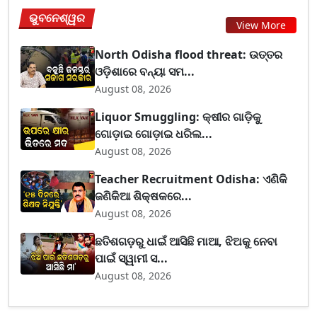
ଭୁବନେଶ୍ୱର
View More
North Odisha flood threat: ଉତ୍ତର
ଓଡ଼ିଶାରେ ବନ୍ୟା ସମ...
August 08, 2026
Liquor Smuggling: କ୍ଷୀର ଗାଡ଼ିକୁ
ଗୋଡ଼ାଇ ଗୋଡ଼ାଇ ଧରିଲ...
August 08, 2026
Teacher Recruitment Odisha: ଏଣିକି
ଜଣିକିଆ ଶିକ୍ଷକରେ...
August 08, 2026
ଛତିଶଗଡ଼ରୁ ଧାଇଁ ଆସିଛି ମାଆ, ଝିଅକୁ ନେବା
ପାଇଁ ସ୍ୱାମୀ ସ...
August 08, 2026