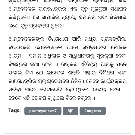
ଶ୍ରଦ୍ଧାଞ୍ଜଳି। ଭାରତୀୟ ସମ୍ବିଧାନ ପ୍ରଣୟନ କରି
ଆମ୍ବେଦକର ଗଣତନ୍ତ୍ରର ଏକ ଦୃଢ଼ ମୂଳଦୁଆ ସ୍ଥାପନ
କରିଥିଲେ। ସେ ସାମାଜିକ ନ୍ୟାୟ, ସମାନତା ଏବଂ ଶିକ୍ଷାର
ଜଣେ ଦୃଢ଼ ପ୍ରବକ୍ତା ଥିଲେ।
ଆମ୍ବେଦକରଙ୍କ ଚିନ୍ତାଧାରା ଆଜି ମଧ୍ୟ ପ୍ରାସଙ୍ଗିକ,
ବିଶେଷକରି ଯେତେବେଳେ ଆମେ ସମ୍ବିଧାନର ମୌଳିକ
ଆତ୍ମା - ସମାନ ଅଧିକାର ଓ ସ୍ୱାଧୀନତାକୁ ସୁରକ୍ଷା ଦେବା
ବିଷୟରେ କଥା ହେଉ । ତାଙ୍କର ଐତିହ୍ୟ ଆମକୁ ମନେ
ପକାଇ ଦିଏ ଯେ ଭାରତର ଶକ୍ତି ଏହାର ବିବିଧତା ଏବଂ
ଗଣତାନ୍ତ୍ରିକ ମୂଲ୍ୟବୋଧରେ ନିହିତ। ତେବେ କାର୍ଯ୍ୟକ୍ରମ
ସରିବା ପରେ ଭେଟାଭେଟି ହୋଇଥିଲେ ଉଭୟ ନେତା ।
ତେବେ ଏହି ଭେଟଘାଟ୍ ଥିଲେ ଟିକେ ହଟ୍କେ ।
Tags:
prameyanews7
BJP
Congress