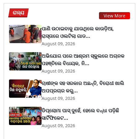
ରାଜ୍ୟ
View More
ପାଣି ଉଠାଇବାକୁ ଯାଉଥିଲେ କାଉଡ଼ିଆ,
ରାସ୍ତାରେ ଓଲଟିଲା ଗାଡ...
August 09, 2026
ଅଭିଯୋଗ ପରେ ଆଶ୍ରମ ସ୍କୁଲରେ ଅଚାନକ
ପହଞ୍ଚିଲେ ବିଧାୟକ, ନି...
August 09, 2026
ଚାଷୀଙ୍କ ସହ ସରକାର ଅଛନ୍ତି, ବିରୋଧୀ ଖାଲି
ଅପପ୍ରଚାର କରୁ...
August 09, 2026
ଡିପ୍ଲୋମା ପାସ୍ ଦୁହେଁ, ହେଲେ ବନ୍ଧା ପଡ଼ିଛି
ସାର୍ଟିଫିକେଟ...
August 09, 2026