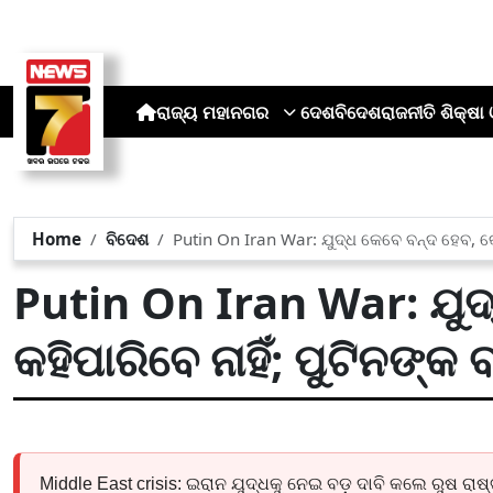
ରାଜ୍ୟ
ମହାନଗର
ଦେଶ
ବିଦେଶ
ରାଜନୀତି
ଶିକ୍ଷା 
Home
ବିଦେଶ
Putin On Iran War: ଯୁଦ୍ଧ କେବେ ବନ୍ଦ ହେବ, କେହି
Putin On Iran War: ଯୁଦ୍
କହିପାରିବେ ନାହିଁ; ପୁଟିନଙ୍କ ବ
Middle East crisis: ଇରାନ ଯୁଦ୍ଧକୁ ନେଇ ବଡ଼ ଦାବି କଲେ ରୁଷ ରାଷ୍ଟ