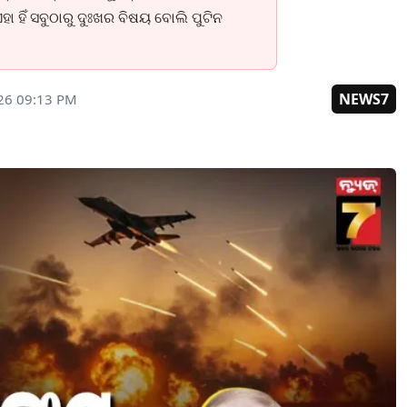
ା ହିଁ ସବୁଠାରୁ ଦୁଃଖର ବିଷୟ ବୋଲି ପୁଟିନ
NEWS7
26 09:13 PM