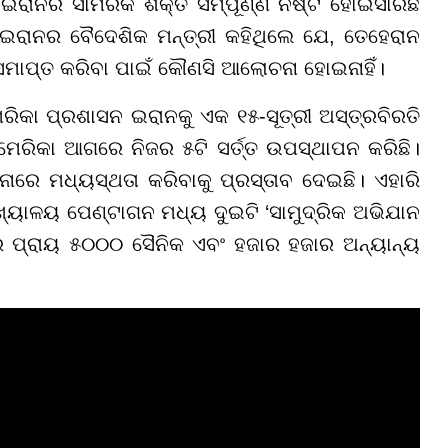
ଇରାନର ସାମରିକ ଶକ୍ତି ସମ୍ପୂର୍ଣ୍ଣ ନଷ୍ଟ ହୋଇସାରିଛି
ରୁ, ଇରାନର ବୈଦେଶିକ ମନ୍ତ୍ରୀ କହିଥିଲେ ଯେ, ତେହେରାନ
ଧ ସମାପ୍ତ କରିବା ପାଇଁ କୌଣସି ଆଲୋଚନା ହୋଇନାହିଁ।
ିକା ପ୍ରଶାସନ ଇରାନକୁ ଏକ ୧୫-ସୂତ୍ରୀ ଅସ୍ତ୍ରବିରତି
ରିକା ଆଗରେ ନିଜର ୫ଟି ସର୍ତ୍ତ ଉପସ୍ଥାପନ କରିଛି।
ରେ ମଧ୍ୟସ୍ଥତା କରିବାକୁ ପ୍ରସ୍ତାବ ଦେଇଛି। ଏହାରି
୍ୟାଳୟ ପେଣ୍ଟାଗନ ମଧ୍ୟ ଦୁଇଟି ‘ସାମୁଦ୍ରିକ ଅଭିଯାନ
ରେ ପ୍ରାୟ ୫୦୦୦ ସୈନିକ ଏବଂ ହଜାର ହଜାର ଅନ୍ୟାନ୍ୟ