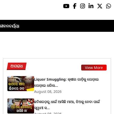
ଜୀବନଚର୍ଯ୍ୟା
ଅପରାଧ
View More
Liquor Smuggling: କ୍ଷୀର ଗାଡ଼ିକୁ ଗୋଡ଼ାଇ
ଗୋଡ଼ାଇ ଧରିଲ...
August 08, 2026
ଛତିଶଗଡ଼ରୁ ଧାଇଁ ଆସିଛି ମାଆ, ଝିଅକୁ ନେବା ପାଇଁ
ସ୍ୱାମୀ ସ...
August 08, 2026