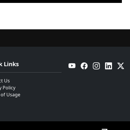
k Links
YouTube
Facebook
Instagram
Linkedin
Twitt
ct Us
y Policy
 of Usage