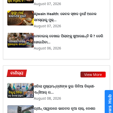
August 07, 2026
Ajwain Health: କେବଳ ସ୍ଵାଦ ନୁହେଁ ଅନେକ
ସମସ୍ୟାରୁ ମୁକ୍...
August 07, 2026
ମୋବାଇଲ୍ ଦେଖାଇ ପିଲାଙ୍କୁ ଖୁଆଉଛନ୍ତି କି ? ଡେରି
ହୋଇଯିବା...
August 06, 2026
ବାଣିଜ୍ୟ
View More
ସରିଲା ମୁଖ୍ୟମନ୍ତ୍ରୀଙ୍କ ଦୁଇ ଦିନିଆ ଦିଲ୍ଲୀ-
ଏନ୍‌ସିଆର୍ ଗ...
August 08, 2026
ଗ୍ରୀନ୍ ପାୱାରରେ ଭାରତର ନୂଆ ଚାଲ୍, ଦେଶର