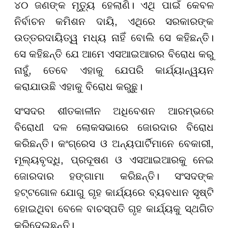
୪୦ ଜଣଙ୍କ ମୃତ୍ୟୁ ହେଲାଣି। ଏଥି ପାଇଁ କେବଳ
ନିର୍ବାଚନ କମିଶନ ଦାୟି, ଏଥିରେ ସରକାରଙ୍କ
ଉତ୍ତରଦାୟିତ୍ୱ ମଧ୍ୟ ନାହିଁ ବୋଲି ସେ କହିଛନ୍ତି।
ସେ କହିଛନ୍ତି ଯେ ଆମେ ଏସଆଇଆରର ବିରୋଧ କରୁ
ନାହୁଁ, ତେବେ ଏହାକୁ ଯେପରି କାର୍ଯ୍ୟାନ୍ୱୟନ
କରାଯାଉଛି ଏହାକୁ ବିରୋଧ କରୁଛୁ।
ସଂସଦର ଶୀତକାଳୀନ ଅଧିବେଶନ ଆରମ୍ଭରେ
ବିରୋଧୀ ଦଳ ଲୋକସଭାରେ ଜୋରଦାର ବିରୋଧ
କରିଛନ୍ତି। କଂଗ୍ରେସ ଓ ଅନ୍ୟପାର୍ଟିମାନେ ବେକାରୀ,
ମୂଲ୍ୟବୃଦ୍ଧି, ପ୍ରଦୂଷଣ ଓ ଏସଆଇଆରକୁ ନେଇ
ଜୋରଦାର ହଙ୍ଗାମା କରିଛନ୍ତି। ସଂସଦଙ୍କ
ହଟ୍ଟଗୋଳ ଯୋଗୁ ଗୃହ କାର୍ଯ୍ୟରେ ବ୍ୟବଧାନ ସୃଷ୍ଟି
ହୋଇଥିବା ବେଳେ ବାଚସ୍ପତି ଗୃହ କାର୍ଯ୍ୟକୁ ସ୍ଥଗିତ
କରିଦେଇଛନ୍ତି।