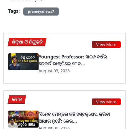
Tags:
prameyanews7
ଶିକ୍ଷା ଓ ନିଯୁକ୍ତି
View More
Youngest Professor: ୩୦୬ ବର୍ଷର
ରେକର୍ଡ ଭାଙ୍ଗିଲେ ୧୮ ବ...
August 03, 2026
କଟକ
View More
‘ସିନେଟ ମେମ୍ବର କହି ହସ୍ତକ୍ଷେପ କରିବା
ଆଧାର ନୁହେଁ’: ରେଭ...
August 06, 2026