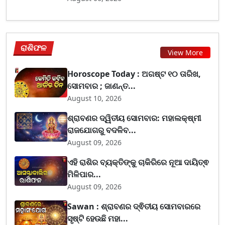
ରାଶିଫଳ
View More
Horoscope Today : ଅଗଷ୍ଟ ୧୦ ତାରିଖ,
ସୋମବାର ; ଜାଣନ୍ତ...
August 10, 2026
ଶ୍ରାବଣର ଦ୍ୱିତୀୟ ସୋମବାର: ମହାଲକ୍ଷ୍ମୀ
ରାଜଯୋଗରୁ ବଦଳିବ...
August 09, 2026
ଏହି ରାଶିର ବ୍ୟକ୍ତିଙ୍କୁ ଚାକିରିରେ ନୂଆ ଦାୟିତ୍ଵ
ମିଳିପାର...
August 09, 2026
Sawan : ଶ୍ରାବଣର ଦ୍ଵିତୀୟ ସୋମବାରରେ
ସୃଷ୍ଟି ହେଉଛି ମହା...