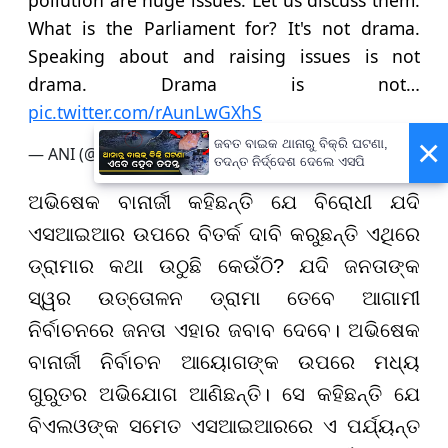
What is the Parliament for? It's not drama.
Speaking about and raising issues is not
drama. Drama is not…
pic.twitter.com/rAunLwGXhS
×
ଜବତ ବାଇକ ଥାନାରୁ ବିକ୍ରି ଘଟଣା,
— ANI (@ANI)
December 1, 2025
ତଦନ୍ତ ନିର୍ଦ୍ଦେଶ ଦେଲେ ଏସପି
ଅଭିଷେକ ବାନାର୍ଜୀ କହିଛନ୍ତି ଯେ ବିରୋଧୀ ଯଦି
ଏସଆଇଆର ଉପରେ ବିତର୍କ ଦାବି କରୁଛନ୍ତି ଏଥିରେ
ଡ୍ରାମାର କଥା ଉଠୁଛି କେଉଁଠି? ଯଦି ଜନତାଙ୍କ
ସ୍ୱର ଉତ୍ତୋଳନ ଡ୍ରାମା ତେବେ ଆଗାମୀ
ନିର୍ବାଚନରେ ଜନତା ଏହାର ଜବାବ ଦେବେ। ଅଭିଷେକ
ବାନାର୍ଜୀ ନିର୍ବାଚନ ଆୟୋଗଙ୍କ ଉପରେ ମଧ୍ୟ
ଗୁରୁତର ଅଭିଯୋଗ ଆଣିଛନ୍ତି। ସେ କହିଛନ୍ତି ଯେ
ବିଏଲଓଙ୍କ ସମେତ ଏସଆଇଆରରେ ଏ ପର୍ଯ୍ୟନ୍ତ