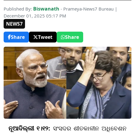
Biswanath
Published By:
- Prameya-News7 Bureau |
December 01, 2025 05:17 PM
NEWS7
Share
Tweet
Share
ନୂଆଦିଲ୍ଲୀ ୧।୧୨:
ସଂସଦର ଶୀତକାଳୀନ ଅଧିବେଶନ