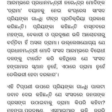
ଆରମ୍ଭରେ ପ୍ରଧାନମନ୍ତ୍ରୀ ନରେନ୍ଦ୍ର ମୋଦିଙ୍କ
‘ଡ୍ରାମା’ ବୟାନକୁ ନେଇ କଂଗ୍ରେସ ସାଂସଦ
ପ୍ରିୟଙ୍କା ଗାନ୍ଧି ତୀବ୍ର ପ୍ରତିକ୍ରିୟା ପ୍ରକାଶ
କରିଛନ୍ତି। ପ୍ରିୟଙ୍କା କହିଛନ୍ତି ବାସ୍ତବରେ
ମହଙ୍ଗା, ବେକାରୀ ଓ ପ୍ରଦୂଷଣ ଭଳି ଆଲୋଚନାରୁ
ବର୍ତ୍ତିବା ହିଁ ଅସଲ ଡ୍ରାମା। ଉଲ୍ଲେଖଯୋଗ୍ୟ ଯେ
ପ୍ରଧାନମନ୍ତ୍ରୀ ମୋଦି ସଂସଦ ଆରମ୍ଭରେ ବିରୋଧୀ
ଦଳଙ୍କୁ ଟାର୍ଗେଟ କରି କହିଥିଲେ ଯେ ‘ସଂସଦ
ହଙ୍ଗାମାର ସ୍ଥାନ ନୁହେଁ, ଏଠାରେ ଡ୍ରାମା ନୁହେଁ
ଡେଲିଭରୀ ହେବା ଦରକାର’।
ଏହି ଟିପ୍ପଣୀ ଉପରେ ପ୍ରିୟଙ୍କା ଗାନ୍ଧି ପାଲଟା
ଜବାବ ଦେଇ କହିଛନ୍ତି ଯେ ସଂସଦରେ ଜନତାଙ୍କ
ପ୍ରସଙ୍ଗ ଉଠାଇବାକୁ ଡ୍ରାମା କିପରି କହିବା?
ମହଙ୍ଗା,ପ୍ରଦୂଷଣ, ଏସଆଇଆର ଭଳି ଜରୁରି