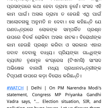
ପ୍ରସଙ୍ଗରେ କଥା ହେବା ଡ୍ରାମା ନୁହେଁ। ସଂସଦ ଏହି
କାମ ପାଇଁ। ଅସଲ ଡ୍ରାମା ତ ହେଉଛି ଏଥି ପାଇଁ
ଆଲୋଚନାକୁ ଅନୁମତି ନ ଦେବା। ସେ କହିଛନ୍ତି ଯେ
ଗଣତନ୍ତ୍ରରେ ଲୋକଙ୍କ ସମ୍ପର୍କିତ ପ୍ରଶ୍ନ
ଉପରେ ବିତର୍କ ରୋକିବା ଅସଲ ନାଟକ। ବିରୋଧୀଙ୍କ
କାମ ହେଉଛି ପ୍ରଶ୍ନ କରିବା ଓ ସରକାର ଏହାର
ଜବାବ ଦେବାକୁ ବାଧ୍ୟ। ପ୍ରିୟଙ୍କା ଗାନ୍ଧିଙ୍କ
ବ୍ୟତୀତ ତୃଣମୂଳ କଂଗ୍ରେସ (ଟିଏମସି) ସାଂସଦ
ଅଭିଷେକ ବାନାର୍ଜୀ ମଧ୍ୟ ପ୍ରଧାନମନ୍ତ୍ରୀଙ୍କ
ଟିପ୍ପଣୀ ଉପରେ କଡ଼ା ବିରୋଧ କରିଛନ୍ତି।
#WATCH
| Delhi | On PM Narendra Modi's
statement, Congress MP Priyanka Gandhi
Vadra says, "... Election situation, SIR, and
pollution are huge issues. Let us discuss them.