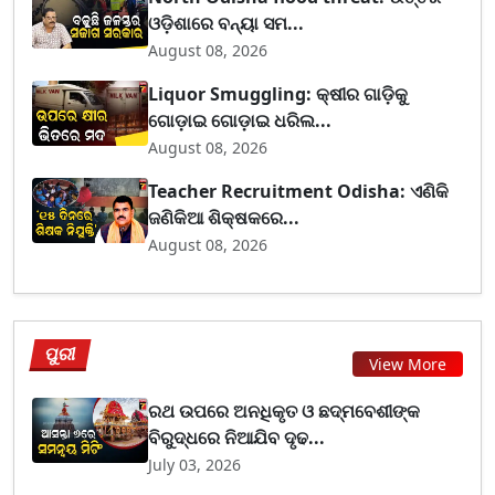
ଓଡ଼ିଶାରେ ବନ୍ୟା ସମ...
August 08, 2026
Liquor Smuggling: କ୍ଷୀର ଗାଡ଼ିକୁ
ଗୋଡ଼ାଇ ଗୋଡ଼ାଇ ଧରିଲ...
August 08, 2026
Teacher Recruitment Odisha: ଏଣିକି
ଜଣିକିଆ ଶିକ୍ଷକରେ...
August 08, 2026
ପୁରୀ
View More
ରଥ ଉପରେ ଅନଧିକୃତ ଓ ଛଦ୍ମବେଶୀଙ୍କ
ବିରୁଦ୍ଧରେ ନିଆଯିବ ଦୃଢ...
July 03, 2026