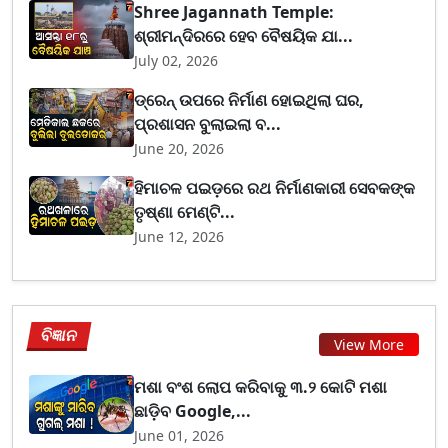
Shree Jagannath Temple:
ଶ୍ରୀମନ୍ଦିରରେ ହେବ ବୈଷୟିକ ଯା...
July 02, 2026
ଡ୍ରେନ୍ ଉପରେ ନିର୍ମାଣ ହୋଇଥିଲା ଘର,
ପ୍ରଶାସନ ବୁଲାଇଲା ବ...
June 20, 2026
ହିମାଚଳ ପଇଡ଼ରେ ରଥ ନିର୍ମାଣକାରୀ ସେବକଙ୍କ
ତୃଷ୍ଣା ମେଣ୍ଟି...
June 12, 2026
ବିଜ୍ଞାନ
View More
ମଶା ବଂଶ ଲୋପ କରିବାକୁ ୩.୨ କୋଟି ମଶା
ଛାଡ଼ିବ Google,...
June 01, 2026