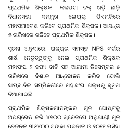
ପ୍ରାଥମିକ ଶିକ୍ଷକ। କଳପଟା ଚକ୍ ଖଡ଼ି ଛାଡ଼ି
ବିଧାନସଭା ସମ୍ମୁଖ ଲୋୟର୍ ପିଏମଜିରେ
ମହାସମାବେଶ କରିବେ ପ୍ରାଥମିକ ଶିକ୍ଷକ। ଆସନ୍ତା
୫ ତାରିଖରେ ଗର୍ଜିବେ ପ୍ରାଥମିକ ଶିକ୍ଷକ।
ସୂଚନା ଅନୁସାରେ, ରାଜ୍ୟର ସମସ୍ତ NPS ବର୍ଗର
ଶୀର୍ଷ ନେତୃତ୍ୱଙ୍କୁ ନେଇ ପ୍ରାଥମିକ ଶିକ୍ଷକ
ମହାସଂଘ ୨ ଦଫା ଦାବି ସହ ଆଗାମୀ ଡିସେମ୍ବର ୫
ତାରିଖରେ ବିଶାଳ ଆନ୍ଦୋଳନ କରିବ ବୋଲି
ସାମ୍ବାଦିକ ସମ୍ମିଳନୀରେ ମହାସଂଘ ପକ୍ଷରୁ ସୂଚନା
ଦିଆଯାଇଛି।
ପ୍ରାଥମିକ ଶିକ୍ଷକମାନଙ୍କର ମୂଳ ପୋଷ୍ଟକୁ
ଅପଗ୍ରେଡ କରି ୪୭୦୦ ଗ୍ରେଡପେ ଅନୁଯାୟୀ ମୂଳ
ବେତନକୁ ୩୫୪୦୦ ଟଙ୍କା ପ୍ରଦାନ ଓ ୨୦୧୧ ମସିହା