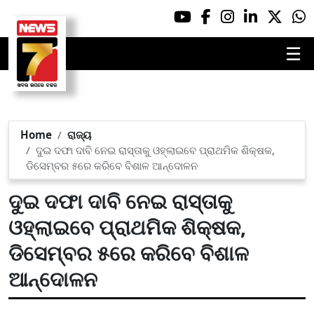
☰
Home
ରାଜ୍ୟ
ଦୁଇ ଦଫା ଦାବି ନେଇ ରାସ୍ତାକୁ ଓହ୍ଲାଇବେ ପ୍ରାଥମିକ ଶିକ୍ଷକ,
ଡିସେମ୍ବର ୫ରେ କରିବେ ବିଶାଳ ଆନ୍ଦୋଳନ
ଦୁଇ ଦଫା ଦାବି ନେଇ ରାସ୍ତାକୁ
ଓହ୍ଲାଇବେ ପ୍ରାଥମିକ ଶିକ୍ଷକ,
ଡିସେମ୍ବର ୫ରେ କରିବେ ବିଶାଳ
ଆନ୍ଦୋଳନ