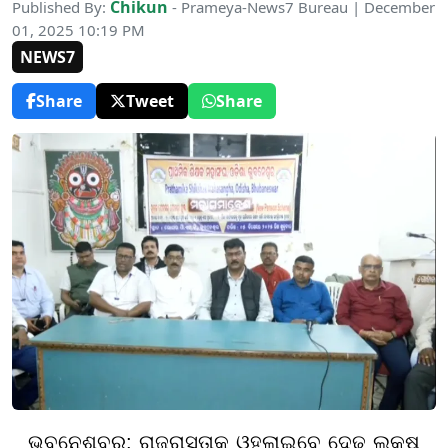
Chikun
Published By:
- Prameya-News7 Bureau | December
01, 2025 10:19 PM
NEWS7
Share
Tweet
Share
ଭୁବନେଶ୍ବର: ରାଜରାସ୍ତାକୁ ଓହ୍ଲାଇବେ ଦେଢ଼ ଲକ୍ଷ