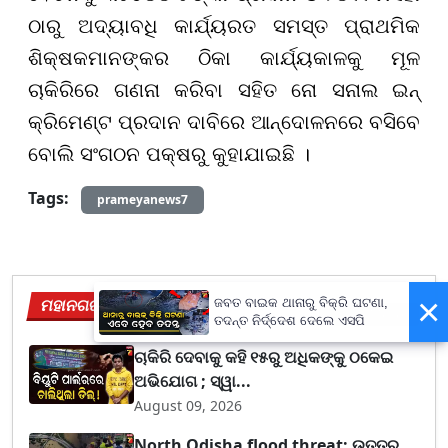
ଠାରୁ ଅଦ୍ୟାବଧି କାର୍ଯ୍ୟରତ ସମସ୍ତ ପ୍ରାଥମିକ
ଶିକ୍ଷକମାନଙ୍କର ଠିକା କାର୍ଯ୍ୟକାଳକୁ ମୂଳ
ଚାକିରିରେ ଗଣନା କରିବା ସହିତ ନୋ ସନାଲ ଇନ୍
କ୍ରିମେଣ୍ଟ ପ୍ରଦାନ ଦାବିରେ ଆନ୍ଦୋଳନରେ ବସିବେ
ବୋଲି ସଂଗଠନ ପକ୍ଷରୁ କୁହାଯାଇଛି ।
Tags:
prameyanews7
×
ମହାନଗର
ଜବତ ବାଇକ ଥାନାରୁ ବିକ୍ରି ଘଟଣା,
View More
ତଦନ୍ତ ନିର୍ଦ୍ଦେଶ ଦେଲେ ଏସପି
ଚାକିରି ଦେବାକୁ କହି ୧୫ରୁ ଅଧିକଙ୍କୁ ଠକେଇ
ଅଭିଯୋଗ ; ସ୍ୱା...
August 09, 2026
North Odisha flood threat: ଉତ୍ତର