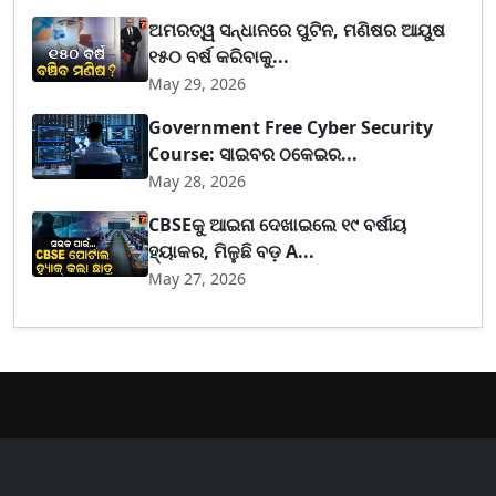
ଅମରତ୍ୱ ସନ୍ଧାନରେ ପୁଟିନ, ମଣିଷର ଆୟୁଷ
୧୫୦ ବର୍ଷ କରିବାକୁ...
May 29, 2026
Government Free Cyber Security
Course: ସାଇବର ଠକେଇର...
May 28, 2026
CBSEକୁ ଆଇନା ଦେଖାଇଲେ ୧୯ ବର୍ଷୀୟ
ହ୍ୟାକର, ମିଳୁଛି ବଡ଼ A...
May 27, 2026