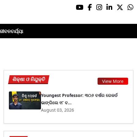
ଜୀବନଚର୍ଯ୍ୟା
ଶିକ୍ଷା ଓ ନିଯୁକ୍ତି
View More
Youngest Professor: ୩୦୬ ବର୍ଷର ରେକର୍ଡ
ଭାଙ୍ଗିଲେ ୧୮ ବ...
August 03, 2026