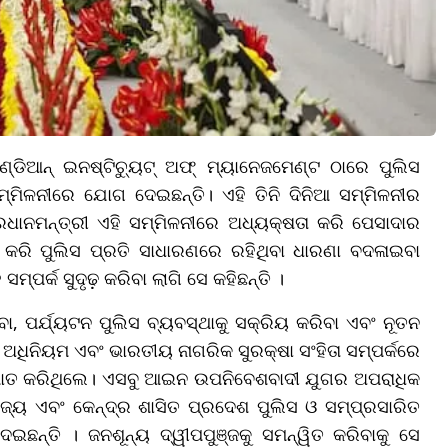
୍ଡିଆନ୍ ଇନଷ୍ଟିଚ୍ୟୁଟ୍ ଅଫ୍ ମ୍ୟାନେଜମେଣ୍ଟ ଠାରେ ପୁଲିସ
ମ୍ମିଳନୀରେ ଯୋଗ ଦେଇଛନ୍ତି। ଏହି ତିନି ଦିନିଆ ସମ୍ମିଳନୀର
ପ୍ରଧାନମନ୍ତ୍ରୀ ଏହି ସମ୍ମିଳନୀରେ ଅଧ୍ୟକ୍ଷତା କରି ପେସାଦାର
ି କରି ପୁଲିସ ପ୍ରତି ସାଧାରଣରେ ରହିଥିବା ଧାରଣା ବଦଳାଇବା
ମ୍ପର୍କ ସୁଦୃଢ଼ କରିବା ଲାଗି ସେ କହିଛନ୍ତି ।
ା, ପର୍ଯ୍ୟଟନ ପୁଲିସ ବ୍ୟବସ୍ଥାକୁ ସକ୍ରିୟ କରିବା ଏବଂ ନୂତନ
ଅଧିନିୟମ ଏବଂ ଭାରତୀୟ ନାଗରିକ ସୁରକ୍ଷା ସଂହିତା ସମ୍ପର୍କରେ
ତ କରିଥିଲେ। ଏସବୁ ଆଇନ ଉପନିବେଶବାଦୀ ଯୁଗର ଅପରାଧିକ
ଜ୍ୟ ଏବଂ କେନ୍ଦ୍ର ଶାସିତ ପ୍ରଦେଶ ପୁଲିସ ଓ ସମ୍ପ୍ରସାରିତ
ଇଛନ୍ତି । ଜନଶୂନ୍ୟ ଦ୍ୱୀପପୁଞ୍ଜକୁ ସମନ୍ୱିତ କରିବାକୁ ସେ