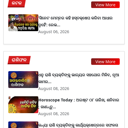
କଟକ
View More
‘ସିନେଟ ମେମ୍ବର କହି ହସ୍ତକ୍ଷେପ କରିବା ଆଧାର
ନୁହେଁ’: ରେଭ...
August 06, 2026
ରାଶିଫଳ
View More
ଧନୁ ରାଶି ବ୍ୟକ୍ତିଙ୍କୁ ଭାଗ୍ୟର ସହଯୋଗ ମିଳିବ, ନୂଆ
କାମର...
August 08, 2026
Horoscope Today : ଅଗଷ୍ଟ ୦୮ ତାରିଖ, ଶନିବାର
; ଜାଣନ୍ତୁ...
August 08, 2026
କନ୍ୟା ରାଶି ବ୍ୟକ୍ତିଙ୍କୁ କାର୍ଯ୍ୟକ୍ଷେତ୍ରରେ ସଫଳତା