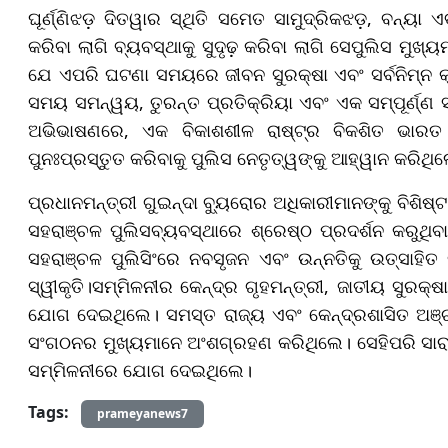
ଘୂର୍ଣ୍ଣିଝଡ଼ ଦିତୱାର ସ୍ଥିତି ସମେତ ସାମୁଦ୍ରିକଝଡ଼, ବନ୍ୟା ଏ
କରିବା ଲାଗି ବ୍ୟବସ୍ଥାକୁ ସୁଦୃଢ଼ କରିବା ଲାଗି ସେପୁଲିସ ମୁଖ
ଯେ ଏପରି ଘଟଣା ସମୟରେ ଜୀବନ ସୁରକ୍ଷା ଏବଂ ସର୍ବନିମ୍ନ କ୍ଷ
ସମୟ ସମନ୍ୱୟ, ତୁରନ୍ତ ପ୍ରତିକ୍ରିୟା ଏବଂ ଏକ ସମ୍ପୂର୍ଣ୍ଣ 
ଅଭିଭାଷଣରେ, ଏକ ବିକାଶଶୀଳ ରାଷ୍ଟ୍ର ବିକଶିତ ଭାରତ ହ
ପୁନଃପ୍ରସ୍ତୁତ କରିବାକୁ ପୁଲିସ ନେତୃତ୍ୱଙ୍କୁ ଆହ୍ୱାନ କରିଥି
ପ୍ରଧାନମନ୍ତ୍ରୀ ଗୁଇନ୍ଦା ବ୍ୟୁରୋର ଅଧିକାରୀମାନଙ୍କୁ ବିଶିଷ୍
ସହରାଞ୍ଚଳ ପୁଲିସବ୍ୟବସ୍ଥାରେ ଶ୍ରେଷ୍ଠ ପ୍ରଦର୍ଶନ କରୁଥିବ
ସହରାଞ୍ଚଳ ପୁଲିସିଂରେ ନବସୃଜନ ଏବଂ ଉନ୍ନତିକୁ ଉତ୍ସାହି
ସ୍ୱୀକୃତି।ସମ୍ମିଳନୀର କେନ୍ଦ୍ର ଗୃହମନ୍ତ୍ରୀ, ଜାତୀୟ ସୁରକ୍ଷା
ଯୋଗ ଦେଇଥିଲେ। ସମସ୍ତ ରାଜ୍ୟ ଏବଂ କେନ୍ଦ୍ରଶାସିତ ଅଞ୍ଚଳ
ସଂଗଠନର ମୁଖ୍ୟମାନେ ଅଂଶଗ୍ରହଣ କରିଥିଲେ। ସେହିପରି ସାରା
ସମ୍ମିଳନୀରେ ଯୋଗ ଦେଇଥିଲେ।
Tags:
prameyanews7