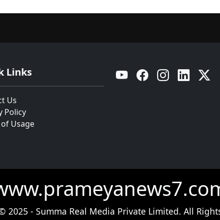
k Links
YouTube
Facebook
Instagram
Linkedin
Twitt
ct Us
y Policy
 of Usage
www.prameyanews7.co
© 2025 - Summa Real Media Private Limited. All Right