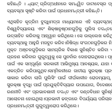
କହିଛନ୍ତି । ନ୍ୟାଟ୍ ଗ୍ରିଡ୍ଅଧୀନରେ ସମନ୍ୱିତ ଡାଟାବେସ୍ର 
ବ୍ୟବସ୍ଥା ସୃଷ୍ଟି କରିବା ପାଇଁ ପ୍ରଧାନମନ୍ତ୍ରୀ କହିଛନ୍ତି।
ଏଥିସହିତ କୃତ୍ରିମ ବୁଦ୍ଧିମତ୍ତା ମାଧ୍ୟମରେ ଏହି ବ୍ୟବସ୍ଥା
ବିଶ୍ୱବିଦ୍ୟାଳୟ ଏବଂ ଶିକ୍ଷାନୁଷ୍ଠାନଗୁଡ଼ିକୁ ପୁଲିସ ତଦ
ଉତ୍ସାହିତ କରିବାକୁ ଆହ୍ୱାନ କରିଥିଲେ। ସେ ଉଲ୍ଲେଖ କରି
ବ୍ୟବସ୍ଥାକୁ ଆହୁରି ମଜବୁତ କରିବ।ନିଷିଦ୍ଧ ସଂଗଠନଗୁଡ଼ିକର ନ
ମୁକ୍ତ ଅଞ୍ଚଳଗୁଡ଼ିକର ସାମଗ୍ରିକ ବିକାଶ ସୁନିଶ୍ଚିତ କରିବା
ଗ୍ରହଣ କରିବାର ଗୁରୁତ୍ୱକୁ ସେ ପୁନର୍ବାର ଦୋହରାଇଥିଲେ। ପ୍
ପାଇଁ ଏକ ସମ୍ପୂର୍ଣ୍ଣ ସରକାରୀ ଆଭିମୁଖ୍ୟ ଆବଶ୍ୟକ, ଯାହା 
ଏକତ୍ରିତ କରିପାରୁଥିବ।ସମ୍ମିଳନୀରେ ଜାତୀୟ ସୁରକ୍ଷା 
ସାକାର କରିବା ଲାଗି ପୁଲିସିଂ ପାଇଁ ଦୀର୍ଘକାଳୀନ ରୋଡମ୍ୟା
ସୁରକ୍ଷା ବୃଦ୍ଧି ପାଇଁ ପ୍ରଯୁକ୍ତିବିଦ୍ୟାର ଉପଯୋଗ, ବିଦେ
ରଣନୀତି ଏବଂ ପ୍ରଭାବଶାଳୀ ତଦନ୍ତ ଏବଂ ଦଣ୍ଡବିଧାନ ସୁନିଶ୍ଚ
ଆଲୋଚନା ହୋଇଥିଲା।ପ୍ରଭାବୀ ଢଙ୍ଗରେ ବିପର୍ଯ୍ୟୟ ପରିଚାଳନ
ପ୍ରଧାନମନ୍ତ୍ରୀ ଗୁରୁତ୍ୱାରୋପ କରିଥିଲେ।