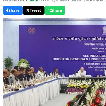
Chikun
Published By:
- Prameya-News7 Bureau | November 3
Share
Tweet
Share