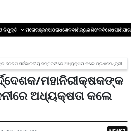
ଓ ନିଯୁକ୍ତି
ମନୋରଞ୍ଜନ
ଅପରାଧ
ଖେଳ
ବାଣିଜ୍ୟ
ରାଶିଫଳ
ବିଶେଷ
ପାଣିପାଗ
କଙ୍କ ୬୦ତମ ସର୍ବଭାରତୀୟ ସମ୍ମିଳନୀରେ ଅଧ୍ୟକ୍ଷତା କଲେ ପ୍ରଧାନମନ୍ତ୍ରୀ
ର୍ଦ୍ଦେଶକ/ମହାନିରୀକ୍ଷକଙ୍କ
ଳନୀରେ ଅଧ୍ୟକ୍ଷତା କଲେ