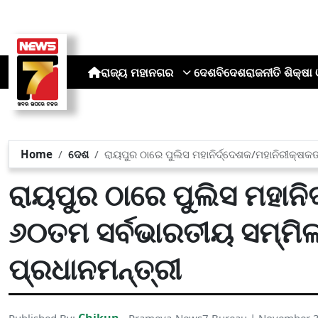
ରାଜ୍ୟ
ମହାନଗର
ଦେଶ
ବିଦେଶ
ରାଜନୀତି
ଶିକ୍ଷା 
Home
ଦେଶ
ରାୟପୁର ଠାରେ ପୁଲିସ ମହାନିର୍ଦ୍ଦେଶକ/ମହାନିରୀକ୍ଷ
ରାୟପୁର ଠାରେ ପୁଲିସ ମହାନି
୬୦ତମ ସର୍ବଭାରତୀୟ ସମ୍ମି
ପ୍ରଧାନମନ୍ତ୍ରୀ