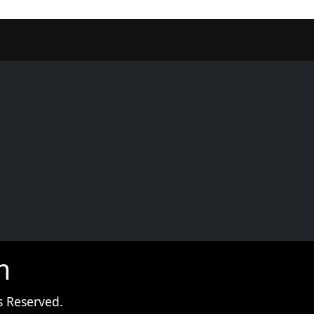
er
m
s Reserved.