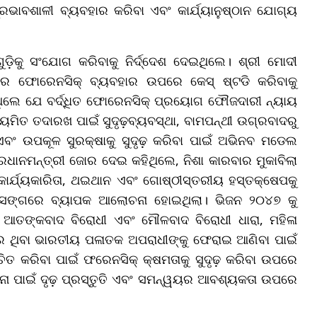
ପ୍ରଭାବଶାଳୀ ବ୍ୟବହାର କରିବା ଏବଂ କାର୍ଯ୍ୟାନୁଷ୍ଠାନ ଯୋଗ୍ୟ
ଗୁଡ଼ିକୁ ସଂଯୋଗ କରିବାକୁ ନିର୍ଦ୍ଦେଶ ଦେଇଥିଲେ। ଶ୍ରୀ ମୋଦୀ
ନ୍ତରେ ଫୋରେନସିକ୍ ବ୍ୟବହାର ଉପରେ କେସ୍ ଷ୍ଟଡି କରିବାକୁ
ଥିଲେ ଯେ ବର୍ଦ୍ଧିତ ଫୋରେନସିକ୍ ପ୍ରୟୋଗ ଫୌଜଦାରୀ ନ୍ୟାୟ
ିୟମିତ ତଦାରଖ ପାଇଁ ସୁଦୃଢ଼ବ୍ୟବସ୍ଥା, ବାମପନ୍ଥୀ ଉଗ୍ରବାଦରୁ
 ଏବଂ ଉପକୂଳ ସୁରକ୍ଷାକୁ ସୁଦୃଢ଼ କରିବା ପାଇଁ ଅଭିନବ ମଡେଲ
ରଧାନମନ୍ତ୍ରୀ ଜୋର ଦେଇ କହିଥିଲେ, ନିଶା କାରବାର ମୁକାବିଲା
କାର୍ଯ୍ୟକାରିତା, ଥଇଥାନ ଏବଂ ଗୋଷ୍ଠୀସ୍ତରୀୟ ହସ୍ତକ୍ଷେପକୁ
ପ୍ରସଙ୍ଗରେ ବ୍ୟାପକ ଆଲୋଚନା ହୋଇଥିଲା। ଭିଜନ ୨୦୪୭ କୁ
ପ୍, ଆତଙ୍କବାଦ ବିରୋଧୀ ଏବଂ ମୌଳବାଦ ବିରୋଧୀ ଧାରା, ମହିଳା
ଶରେ ଥିବା ଭାରତୀୟ ପଳାତକ ଅପରାଧୀଙ୍କୁ ଫେରାଇ ଆଣିବା ପାଇଁ
ିତ କରିବା ପାଇଁ ଫରେନସିକ୍ କ୍ଷମତାକୁ ସୁଦୃଢ଼ କରିବା ଉପରେ
ା ପାଇଁ ଦୃଢ଼ ପ୍ରସ୍ତୁତି ଏବଂ ସମନ୍ୱୟର ଆବଶ୍ୟକତା ଉପରେ