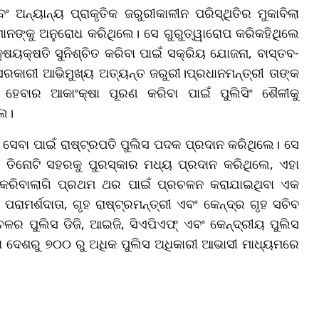
ବଂ ଅନ୍ୟାନ୍ୟ ପ୍ରାକୃତିକ ଜରୁରୀକାଳୀନ ପରିସ୍ଥିତିର ମୁକାବିଲା
୍ୟମାନଙ୍କୁ ଅନୁରୋଧ କରିଥିଲେ। ସେ ଗୁରୁତ୍ୱାରୋପ କରିକହିଥିଲେ
ୟକ୍ଷତି ସୁନିଶ୍ଚିତ କରିବା ପାଇଁ ସକ୍ରିୟ ଯୋଜନା, ବାସ୍ତବ-
ସରକାରୀ ଆଭିମୁଖ୍ୟ ଅତ୍ୟନ୍ତ ଜରୁରୀ।ପ୍ରଧାନମନ୍ତ୍ରୀ ତାଙ୍କ
େବାର ଆକାଂକ୍ଷା ପୂରଣ କରିବା ପାଇଁ ପୁଲିସିଂ ଶୈଳୀକୁ
ଲେ।
ଟ ସେବା ପାଇଁ ରାଷ୍ଟ୍ରପତି ପୁଲିସ ପଦକ ପ୍ରଦାନ କରିଥିଲେ। ସେ
ା ତିନୋଟି ସହରକୁ ପୁରସ୍କାର ମଧ୍ୟ ପ୍ରଦାନ କରିଥିଲେ, ଏହା
ତ କରିବାଲାଗି ପ୍ରଥମ ଥର ପାଇଁ ପ୍ରଚଳନ କରାଯାଇଥିବା ଏକ
 ପରାମର୍ଶଦାତା, ଗୃହ ରାଷ୍ଟ୍ରମନ୍ତ୍ରୀ ଏବଂ କେନ୍ଦ୍ର ଗୃହ ସଚିବ
ର ପୁଲିସ ଡିଜି, ଆଇଜି, ସିଏପିଏଫ୍ ଏବଂ କେନ୍ଦ୍ରୀୟ ପୁଲିସ
 ଦେଶରୁ ୭୦୦ ରୁ ଅଧିକ ପୁଲିସ ଅଧିକାରୀ ଆଭାସୀ ମାଧ୍ୟମରେ