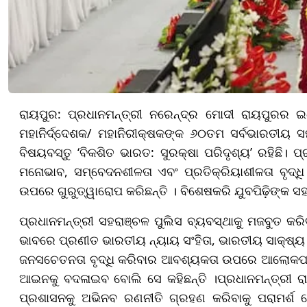
ରାୟପୁର: ପ୍ରଧାନମନ୍ତ୍ରୀ ନରେନ୍ଦ୍ର ମୋଦୀ ରାୟପୁରର ଇଣ
ମହାନିର୍ଦ୍ଦେଶକ/ ମହାନିରୀକ୍ଷକଙ୍କ ୬୦ତମ ସର୍ବଭାରତୀୟ ସ
ବିଷୟବସ୍ତୁ ‘ବିକଶିତ ଭାରତ: ସୁରକ୍ଷା ପରିଦୃଶ୍ୟ’ ରହିଛି। 
ମନୋଭାବ, ସମ୍ବେଦନଶୀଳତା ଏବଂ ପ୍ରତିକ୍ରିୟାଶୀଳତା ବୃଦ୍ଧ
ଉପରେ ଗୁରୁତ୍ୱାରୋପ କରିଛନ୍ତି । ବିଶେଷକରି ଯୁବପିଢ଼ିଙ୍କ ସହ ସ
ପ୍ରଧାନମନ୍ତ୍ରୀ ସହରାଞ୍ଚଳ ପୁଲିସ ବ୍ୟବସ୍ଥାକୁ ମଜବୁତ କରିବ
ଭାବରେ ପ୍ରଣୀତ ଭାରତୀୟ ନ୍ୟାୟ ସଂହିତା, ଭାରତୀୟ ସାକ୍ଷ୍ୟ 
ଜନସଚେତନତା ବୃଦ୍ଧି କରିବାର ଆବଶ୍ୟକତା ଉପରେ ଆଲୋକପା
ଆଇନକୁ ବଦଳାଇବ ବୋଲି ସେ କହିଛନ୍ତି ।ପ୍ରଧାନମନ୍ତ୍ରୀ ରା
ପ୍ରଶାସନକୁ ଅଭିନବ ରଣନୀତି ଗ୍ରହଣ କରିବାକୁ ପରାମର୍ଶ ଦେ