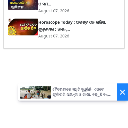
ଓ ସମ...
August 07, 2026
Horoscope Today : ଅଗଷ୍ଟ ୦୭ ତାରିଖ,
ଶୁକ୍ରବାର ; ଜାଣନ୍...
August 07, 2026
×
ବୈତରଣୀରେ ସ୍ଥିତି ସୁଧୁରିନି, ଏପଟେ
ଫୁଲିଲାଣି ସାଳନ୍ଦୀ ଓ ଶାଖା, ବଢ଼ୁଛି ବନ୍ୟା
ଭୟ