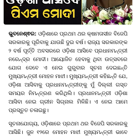
ଭୁବନେଶ୍ଵର:
ଓଡ଼ିଶାରେ ପ୍ରଥମ ଥର କ୍ଷମତାସୀନ ବିଜେପି
ସରକାରକୁ ପୂରିବାକୁ ଯାଉଛି ଦୁଇ ବର୍ଷ। ରାଜ୍ୟ ସରକାରଙ୍କ
୨ ବର୍ଷ ପୂର୍ତ୍ତି ଅବସରରେ ଓଡ଼ିଶା ଆସିବେ ପ୍ରଧାନମନ୍ତ୍ରୀ
ନରେନ୍ଦ୍ର ମୋଦୀ। ଆୟୋଜିତ ହେବାକୁ ଥିବା ଉତ୍ସବରେ
ଯୋଗ ଦେବେ ଏ ନେଇ ଗୁରୁବାର ସୂଚନା ଦେଇଛନ୍ତି
ମୁଖ୍ୟମନ୍ତ୍ରୀ ମୋହନ ମାଝୀ। ମୁଖ୍ୟମନ୍ତ୍ରୀ କହିଛନ୍ତି ଯେ,
ଓଡ଼ିଶା ଆସିବାକୁ ପ୍ରଧାନମନ୍ତ୍ରୀଙ୍କୁ ମୁଁ ଦିଲ୍ଲୀ ଗସ୍ତ
ସମୟର ନିମନ୍ତ୍ରଣ କରିଥିଲି। ପ୍ରଧାନମନ୍ତ୍ରୀ ଓଡ଼ିଶା
ଆସିବା ନେଇ ଗ୍ରୀନ ସିଗ୍ନାଲ ମିଳିଛି। ଏ ନେଇ ଆମେ
ପ୍ରସ୍ତୁତ ଚଳାଇଛୁ।
ସୂଚନାଯୋଗ୍ୟ, ଓଡ଼ିଶାରେ ପ୍ରଥମ ଥର ବିଜେପି ସରକାରକୁ
ଆସିଛି। ଜୁନ ୧୨ରେ ମୋହନ ମାଝୀ ମୁଖ୍ୟମନ୍ତ୍ରୀ ଭାବେ