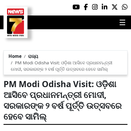
☰
Home
ରାଜ୍ୟ
PM Modi Odisha Visit: ଓଡ଼ିଶା ଆସିବେ ପ୍ରଧାନମନ୍ତ୍ରୀ
ମୋଦୀ, ସରକାରଙ୍କ ୨ ବର୍ଷ ପୂର୍ତ୍ତି ଉତ୍ସବରେ ହେବେ ସାମିଲ୍
PM Modi Odisha Visit: ଓଡ଼ିଶା
ଆସିବେ ପ୍ରଧାନମନ୍ତ୍ରୀ ମୋଦୀ,
ସରକାରଙ୍କ ୨ ବର୍ଷ ପୂର୍ତ୍ତି ଉତ୍ସବରେ
ହେବେ ସାମିଲ୍