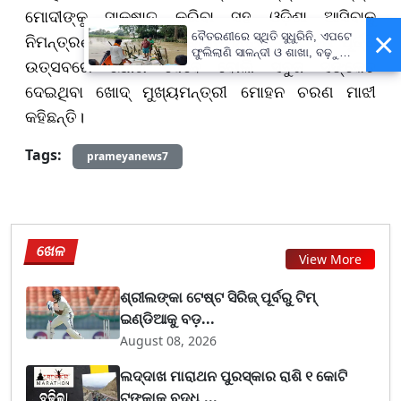
ମୋଦୀଙ୍କୁ ସାକ୍ଷାତ କରିବା ସହ ଓଡ଼ିଶା ଆସିବାକୁ
×
ବୈତରଣୀରେ ସ୍ଥିତି ସୁଧୁରିନି, ଏପଟେ
ନିମନ୍ତ୍ରଣ କରିଥିଲେ। ପ୍ରଧାନମନ୍ତ୍ରୀ ୨ୟ ବର୍ଷ ପୂର୍ତ୍ତି
ଫୁଲିଲାଣି ସାଳନ୍ଦୀ ଓ ଶାଖା, ବଢ଼ୁଛି
ଉତ୍ସବରେ ଯୋଗ ଦେବେ ବୋଲି ସବୁଜ ସଙ୍କେତ
ବନ୍ୟା ଭୟ
ଦେଇଥିବା ଖୋଦ୍ ମୁଖ୍ୟମନ୍ତ୍ରୀ ମୋହନ ଚରଣ ମାଝୀ
କହିଛନ୍ତି।
Tags:
prameyanews7
ଖେଳ
View More
ଶ୍ରୀଲଙ୍କା ଟେଷ୍ଟ ସିରିଜ୍‌ ପୂର୍ବରୁ ଟିମ୍‌
ଇଣ୍ଡିଆକୁ ବଡ଼...
August 08, 2026
ଲଦ୍ଦାଖ ମାରାଥନ ପୁରସ୍କାର ରାଶି ୧ କୋଟି
ଟଙ୍କାକୁ ବୃଦ୍ଧି,...