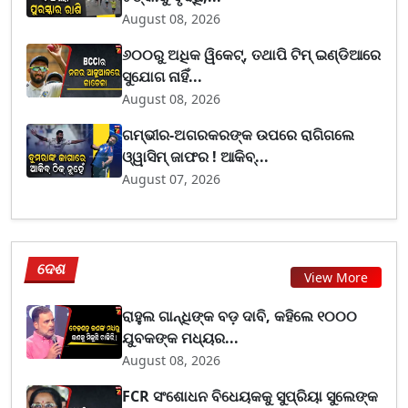
August 08, 2026
୬୦୦ରୁ ଅଧିକ ୱିକେଟ୍, ତଥାପି ଟିମ୍ ଇଣ୍ଡିଆରେ
ସୁଯୋଗ ନାହିଁ...
August 08, 2026
ଗମ୍ଭୀର-ଅଗରକରଙ୍କ ଉପରେ ରାଗିଗଲେ
ଓ୍ୱାସିମ୍ ଜାଫର ! ଆକିବ୍...
August 07, 2026
ଦେଶ
View More
ରାହୁଲ ଗାନ୍ଧିଙ୍କ ବଡ଼ ଦାବି, କହିଲେ ୧୦୦୦
ଯୁବକଙ୍କ ମଧ୍ୟର...
August 08, 2026
FCR ସଂଶୋଧନ ବିଧେୟକକୁ ସୁପ୍ରିୟା ସୁଲେଙ୍କ