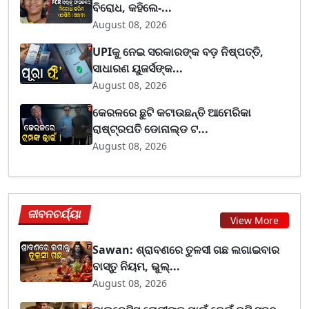
ବିରୋଧ, କହିଲେ-...
August 08, 2026
UPIକୁ ନେଇ ସରକାରଙ୍କ ବଡ଼ ନିଷ୍ପତ୍ତି,
ସାଧାରଣ ୟୁଜର୍ସଙ୍କ...
August 08, 2026
କେରଳରେ ଛୁଟି କଟାଉଛନ୍ତି ଆମେରିକା
ରାଷ୍ଟ୍ରପତି ଡୋନାଲ୍ଡ ଟ...
August 08, 2026
ଜୀବନଚର୍ଯ୍ୟା
View More
Sawan: ଶ୍ରାବଣରେ ତୁଳସୀ ଗଛ ଲଗାଇବାର
ବାସ୍ତୁ ନିୟମ, ଭୁଲ୍...
August 08, 2026