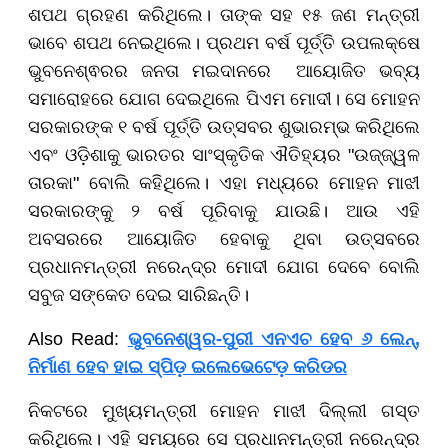
ଶପଥ ଗ୍ରହଣ କରିଥିଲେ। ତାଙ୍କ ସହ ୧୫ ଜଣ ମନ୍ତ୍ରୀ
ଭାବେ ଶପଥ ନେଇଥିଲେ। ପ୍ରଥମ ବର୍ଷ ପୂର୍ତ୍ତି ଉପଲକ୍ଷେ
ଭୁବନେଶ୍ଵରର ଜନତା ମଇଦାନରେ ଆୟୋଜିତ ଭବ୍ୟ
ସମାରୋହରେ ଯୋଗ ଦେଇଥିଲେ ପିଏମ ମୋଦୀ। ସେ ମୋହନ
ସରକାରଙ୍କ ୧ ବର୍ଷ ପୂର୍ତ୍ତି ଉତ୍ସବର ଶୁଭାରମ୍ଭ କରିଥିଲେ
ଏବଂ ଓଡ଼ିଶାକୁ ଭାରତର ସାଂସ୍କୃତିକ ଐତିହ୍ୟର "ଉଜ୍ଜ୍ୱଳ
ତାରକା" ବୋଲି କହିଥିଲେ। ଏହା ମଧ୍ୟରେ ମୋହନ ମାଝୀ
ସରକାରଙ୍କୁ ୨ ବର୍ଷ ପୂରିବାକୁ ଯାଉଛି। ଆଉ ଏହି
ଅବସରରେ ଆୟୋଜିତ ହେବାକୁ ଥିବା ଉତ୍ସବରେ
ପ୍ରଧାନମନ୍ତ୍ରୀ ନରେନ୍ଦ୍ର ମୋଦୀ ଯୋଗ ଦେବେ ବୋଲି
ସବୁଜ ସଙ୍କେତ ଦେଇ ସାରିଛନ୍ତି।
Also Read:
ଭୁବନେଶ୍ୱର-ପୁରୀ ଏନଏଚ ହେବ ୬ ଲେନ୍,
ନିର୍ମାଣ ହେବ ହାଇ ସ୍ପିଡ଼ ଇଲେଭେଟେଡ଼ କରିଡର
ନିକଟରେ ମୁଖ୍ୟମନ୍ତ୍ରୀ ମୋହନ ମାଝୀ ଦିଲ୍ଲୀ ଗସ୍ତ
କରିଥିଲେ। ଏହି ସମୟରେ ସେ ପ୍ରଧାନମନ୍ତ୍ରୀ ନରେନ୍ଦ୍ର