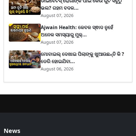
ଡାଇବେଟିସ୍ ରୋଗୀଙ୍କ ପାଇଁ କେଉଁ ରୁଟି ସବୁଠୁ
ଭଲ? ଗହମ ବଦଳ...
August 07, 2026
Ajwain Health: କେବଳ ସ୍ଵାଦ ନୁହେଁ
ଅନେକ ସମସ୍ୟାରୁ ମୁକ୍...
August 07, 2026
ମୋବାଇଲ୍ ଦେଖାଇ ପିଲାଙ୍କୁ ଖୁଆଉଛନ୍ତି କି ?
ଡେରି ହୋଇଯିବା...
August 06, 2026
News