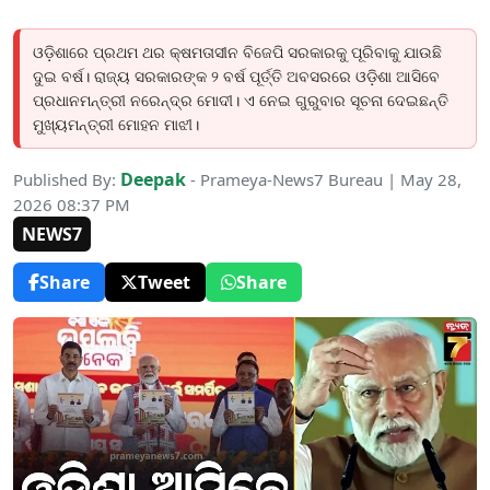
ଓଡ଼ିଶାରେ ପ୍ରଥମ ଥର କ୍ଷମତାସୀନ ବିଜେପି ସରକାରକୁ ପୂରିବାକୁ ଯାଉଛି
ଦୁଇ ବର୍ଷ। ରାଜ୍ୟ ସରକାରଙ୍କ ୨ ବର୍ଷ ପୂର୍ତ୍ତି ଅବସରରେ ଓଡ଼ିଶା ଆସିବେ
ପ୍ରଧାନମନ୍ତ୍ରୀ ନରେନ୍ଦ୍ର ମୋଦୀ। ଏ ନେଇ ଗୁରୁବାର ସୂଚନା ଦେଇଛନ୍ତି
ମୁଖ୍ୟମନ୍ତ୍ରୀ ମୋହନ ମାଝୀ।
Deepak
Published By:
- Prameya-News7 Bureau | May 28,
2026 08:37 PM
NEWS7
Share
Tweet
Share