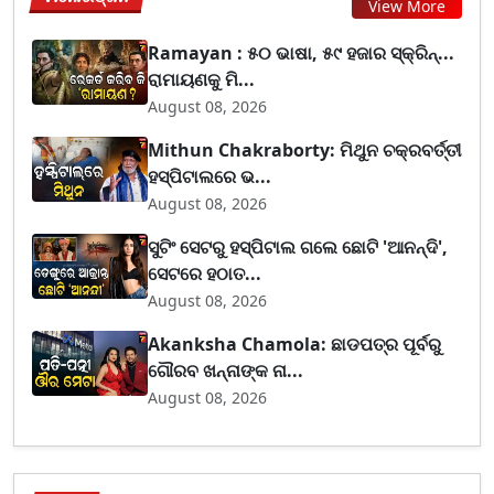
View More
Ramayan : ୫୦ ଭାଷା, ୫୯ ହଜାର ସ୍କ୍ରିନ୍...
ରାମାୟଣକୁ ମି...
August 08, 2026
Mithun Chakraborty: ମିଥୁନ ଚକ୍ରବର୍ତ୍ତୀ
ହସ୍ପିଟାଲରେ ଭ...
August 08, 2026
ସୁଟିଂ ସେଟରୁ ହସ୍ପିଟାଲ ଗଲେ ଛୋଟି 'ଆନନ୍ଦି',
ସେଟରେ ହଠାତ...
August 08, 2026
Akanksha Chamola: ଛାଡପତ୍ର ପୂର୍ବରୁ
ଗୌରବ ଖନ୍ନାଙ୍କ ନା...
August 08, 2026