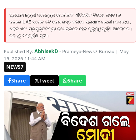
ପ୍ରଧାନମନ୍ତ୍ରୀ ନରେନ୍ଦ୍ର ମୋଦୀଙ୍କ ଐତିହାସିକ ବିଦେଶ ଗସ୍ତ। ୬
ଦିନରେ UAE ସମେତ ୫ଟି ଦେଶ ଗସ୍ତ କରିବେ ପ୍ରଧାନମନ୍ତ୍ରୀ। ବାଣିଜ୍ୟ,
ଶକ୍ତି ଏବଂ ପ୍ରଯୁକ୍ତିବିଦ୍ୟା କ୍ଷେତ୍ରରେ ହେବ ଗୁରୁତ୍ୱପୂର୍ଣ୍ଣ ଆଲୋଚନା।
ପଢନ୍ତୁ ସମ୍ପୂର୍ଣ୍ଣ ସୂଚୀ।
AbhisekD
Published By:
- Prameya-News7 Bureau | May
15, 2026 11:44 AM
NEWS7
Share
Tweet
Share