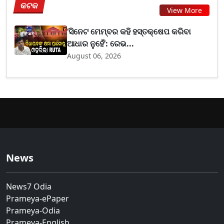
କଟକ
View More
‘ସିନେଟ ମେମ୍ବର କହି ହସ୍ତକ୍ଷେପ କରିବା
ଆଧାର ନୁହେଁ’: ରେଭ...
August 06, 2026
News
News7 Odia
Prameya-ePaper
Prameya-Odia
Prameya-English