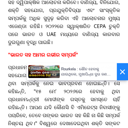
ସହ ଦ୍ୱିପାକ୍ଷିକ ଆଲୋଚନା କରିବେ। ବାଣିଜ୍ୟ, ବିନିଯୋଗ,
ଶକ୍ତି ସହଯୋଗ, ପ୍ରଯୁକ୍ତିବିଦ୍ୟା ଏବଂ ସାଂସ୍କୃତିକ
ସମ୍ପର୍କକୁ ଅଧିକ ସୁଦୃଢ଼ କରିବା ଏହି ଆଲୋଚନାର ମୁଖ୍ୟ
ଏଜେଣ୍ଡା ରହିଛି। ୨୦୨୨ରେ ସ୍ୱାକ୍ଷରିତ CEPA ଚୁକ୍ତି
ପରେ ଭାରତ ଓ UAE ମଧ୍ୟରେ ବାଣିଜ୍ୟ କାରବାର
ଦୁଇଗୁଣା ବୃଦ୍ଧି ପାଇଛି।
"ଭାରତ ସହ ଆମର ଗଭୀର ସମ୍ପର୍କ"
ପ୍ରଧାନମନ୍ତ୍ରୀଙ୍କ ଗସ୍ତ ପୂର୍ବରୁ UAE ର ଆନ୍ତର୍ଜାତୀୟ
×
Rourkela : ଶୌଚ ହେବାକୁ
ସହଯୋଗ ରାଷ୍ଟ୍ରମନ୍ତ୍ରୀ ରୀମ୍ ଅଲ୍ ହାସିମି ଭାରତ ସହ
ଯାଇଥିଲେ, ମୁଖାପିନ୍ଧା ଦୁଇ ଜଣ
ପେଟ୍ରୋଲ ଢାଳି ଲଗାଇଦେଲେ ନିଆଁ
ଥିବା ସମ୍ପର୍କକୁ ନେଇ ଭାବପ୍ରବଣ ହୋଇଛନ୍ତି। ସେ
କହିଛନ୍ତି, "୧୫ ମେ’ ୨୦୨୬ରେ ହେବାକୁ ଥିବା
ପ୍ରଧାନମନ୍ତ୍ରୀ ମୋଦୀଙ୍କ ଗସ୍ତକୁ ସମସ୍ତେ ଚାହିଁ
ରହିଛନ୍ତି। ଆପଣ ଯଦି କୌଣସି ବି ଏମିରେଟ୍ସ ନିବାସୀଙ୍କୁ
ପଚାରିବେ, ତେବେ ତାଙ୍କର ଭାରତ ସହ କିଛି ନା କିଛି ସମ୍ପର୍କ
ନିଶ୍ଚୟ ଥିବ।" ବିଶ୍ୱରେ ଦେଖାଦେଇଥିବା ଶକ୍ତି ସଙ୍କଟ