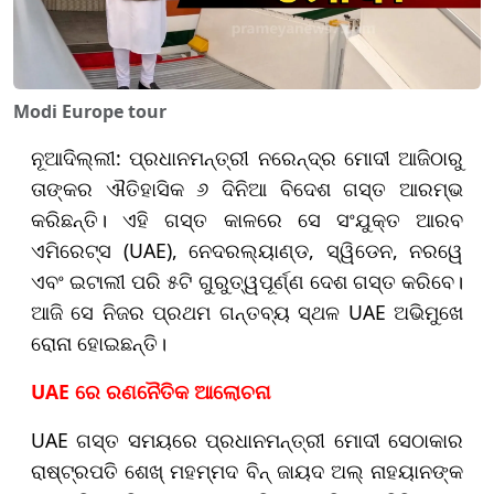
Modi Europe tour
ନୂଆଦିଲ୍ଲୀ: ପ୍ରଧାନମନ୍ତ୍ରୀ ନରେନ୍ଦ୍ର ମୋଦୀ ଆଜିଠାରୁ
ତାଙ୍କର ଐତିହାସିକ ୬ ଦିନିଆ ବିଦେଶ ଗସ୍ତ ଆରମ୍ଭ
କରିଛନ୍ତି। ଏହି ଗସ୍ତ କାଳରେ ସେ ସଂଯୁକ୍ତ ଆରବ
ଏମିରେଟ୍ସ (UAE), ନେଦରଲ୍ୟାଣ୍ଡ, ସ୍ୱିଡେନ, ନରୱେ
ଏବଂ ଇଟାଲୀ ପରି ୫ଟି ଗୁରୁତ୍ୱପୂର୍ଣ୍ଣ ଦେଶ ଗସ୍ତ କରିବେ।
ଆଜି ସେ ନିଜର ପ୍ରଥମ ଗନ୍ତବ୍ୟ ସ୍ଥଳ UAE ଅଭିମୁଖେ
ରୋନା ହୋଇଛନ୍ତି।
UAE ରେ ରଣନୈତିକ ଆଲୋଚନା
UAE ଗସ୍ତ ସମୟରେ ପ୍ରଧାନମନ୍ତ୍ରୀ ମୋଦୀ ସେଠାକାର
ରାଷ୍ଟ୍ରପତି ଶେଖ୍ ମହମ୍ମଦ ବିନ୍ ଜାୟଦ ଅଲ୍ ନାହୟାନଙ୍କ