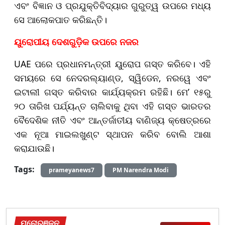
ଏବଂ ବିଜ୍ଞାନ ଓ ପ୍ରଯୁକ୍ତିବିଦ୍ୟାର ଗୁରୁତ୍ୱ ଉପରେ ମଧ୍ୟ
ସେ ଆଲୋକପାତ କରିଛନ୍ତି।
ୟୁରୋପୀୟ ଦେଶଗୁଡ଼ିକ ଉପରେ ନଜର
UAE ପରେ ପ୍ରଧାନମନ୍ତ୍ରୀ ୟୁରୋପ ଗସ୍ତ କରିବେ। ଏହି
ସମୟରେ ସେ ନେଦରଲ୍ୟାଣ୍ଡ, ସ୍ୱିଡେନ, ନରୱେ ଏବଂ
ଇଟାଲୀ ଗସ୍ତ କରିବାର କାର୍ଯ୍ୟକ୍ରମ ରହିଛି। ମେ’ ୧୫ରୁ
୨୦ ତାରିଖ ପର୍ଯ୍ୟନ୍ତ ଚାଲିବାକୁ ଥିବା ଏହି ଗସ୍ତ ଭାରତର
ବୈଦେଶିକ ନୀତି ଏବଂ ଆନ୍ତର୍ଜାତୀୟ ବାଣିଜ୍ୟ କ୍ଷେତ୍ରରେ
ଏକ ନୂଆ ମାଇଲଖୁଣ୍ଟ ସ୍ଥାପନ କରିବ ବୋଲି ଆଶା
କରାଯାଉଛି।
Tags:
prameyanews7
PM Narendra Modi
ମନୋରଞ୍ଜନ