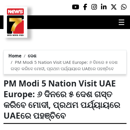
☰
Home
ଦେଶ
PM Modi 5 Nation Visit UAE Europe: ୬ ଦିନରେ ୫ ଦେଶ
ଗସ୍ତ କରିବେ ମୋଦୀ, ପ୍ରଥମ ପର୍ଯ୍ୟାୟରେ UAEରେ ପହଞ୍ଚିବେ
PM Modi 5 Nation Visit UAE
Europe: ୬ ଦିନରେ ୫ ଦେଶ ଗସ୍ତ
କରିବେ ମୋଦୀ, ପ୍ରଥମ ପର୍ଯ୍ୟାୟରେ
UAEରେ ପହଞ୍ଚିବେ