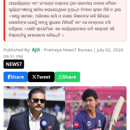
ଆୟର୍ଲ୍ୟାଣ୍ଡ ଏବଂ ଇଂଲଣ୍ଡ ଗସ୍ତରେ ଥିବା ଭାରତୀୟ ଦଳରେ ବୈଭବ
ସୂର୍ଯ୍ୟବଂଶୀଙ୍କୁ ସାମିଲ କରାଯାଇଥିଲେ ଚୂଡ଼ାନ୍ତ ଟିମରେ ସ୍ଥାନ ମିଳି ନ ଥିଲା
। ସଞ୍ଜୁ ସାମସନ, ଅଭିଷେକ ଶର୍ମା ଓ ଇଶାନ କିଷନଙ୍କ ଭଳି ସିନିୟର
ଖେଳାଳିଙ୍କ ଯୋଗୁଁ ତାଙ୍କୁ ସୁଯୋଗ ମିଳିନାହିଁ ଏବଂ ସେ ବେଞ୍ଚରେ ବସି
ରହିଥିଲେ । ସୋନି ସ୍ପୋର୍ଟସର ଏକ କାର୍ଯ୍ୟକ୍ରମରେ ରବି ଶାସ୍ତ୍ରୀ ଏହି
ନିଷ୍ପତ୍ତିକୁ ସମାଲୋଚନା କରିଛନ୍ତି ।
Ajit
Published By:
- Prameya-News7 Bureau | July 02, 2026
09:31 PM
NEWS7
Share
Tweet
Share