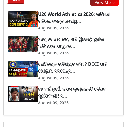
View More
U20 World Athletics 2026: ଇତିହାସ
ରଚିଲେ ବସନ୍ତ ମେଘୱ...
August 09, 2026
୨୪ରୁ ୨୧ ବଲ୍ ଡଟ୍, ୩ଟି ୱିକେଟ୍: ସୁନୀଲ
ନାରିନଙ୍କ ଯାଦୁକର...
August 09, 2026
ରୋହିତଙ୍କ ଭବିଷ୍ୟତ କ’ଣ ? BCCI ପାଟି
ଖୋଲୁନି, ସସପେନ୍ସ...
August 09, 2026
୧୫ ବର୍ଷ ନୁହେଁ, ବୟସ ଲୁଚାଇଛନ୍ତି ବୈଭବ
ସୂର୍ଯ୍ୟବଂଶୀ ! ସ...
August 09, 2026