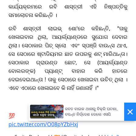
କାର୍ଯ୍ୟକ୍ରମରେ ରବି ଶାସ୍ତ୍ରୀ ଏହି ନିଷ୍ପତ୍ତିକୁ
ସମାଲୋଚନା କରିଛନ୍ତି ।
ରବି ଶାସ୍ତ୍ରୀ ଲାଇଭ୍ ଶୋ'ରେ କହିଛନ୍ତି, "ତାକୁ
ଖେଳାଇବାର ଥିଲା, ଆୟର୍ଲ୍ୟାଣ୍ଡରେ ସୁଯୋଗ ଦେବାର
ଥିଲା। ସେଠାକାର ପିଚ୍ ସ୍ଲୋ ଏବଂ ସ୍ପଞ୍ଜି ବାଉନ୍ସ ଥାଏ,
ସେ ସେଠାରେ ଷ୍ଟାଡିୟମର ଛାତ ଉପରକୁ ଶଟ୍ ମାରିଥାନ୍ତା।
ସେଠାକାର ଗ୍ରାଉଣ୍ଡ ଛୋଟ, ସେ (ଆୟର୍ଲ୍ୟାଣ୍ଡ
ବୋଲରଙ୍କ) ପ୍ୟାଣ୍ଟ୍ ବାହାର କରି ହାତରେ
ଦେଇଦେଇଥାନ୍ତା ! ତାକୁ ସେଠାରେ ଖେଳାଇବା ଉଚିତ୍ ଥିଲା ।
ଏବେ ଏଠାରେ ଖେଳାଇବେ କି ନାହିଁ ଜଣାନାହିଁ ।"
×
ଜବତ ବାଇକ ଥାନାରୁ ବିକ୍ରି ଘଟଣା,
ତଦନ୍ତ ନିର୍ଦ୍ଦେଶ ଦେଲେ ଏସପି
💯 agree with
@RaviShastriOfc
pic.twitter.com/O08pYZbHxj