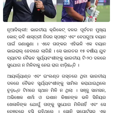
ନୂଆଦିଲ୍ଲୀ: ଭାରତୀୟ କ୍ରିକେଟ୍ ଦଳର ପୂର୍ବତନ ମୁଖ୍ୟ
କୋଚ୍ ରବି ଶାସ୍ତ୍ରୀ ନିଜର ସ୍ପଷ୍ଟ ଏବଂ ବେପରୁଆ ବୟାନ
ପାଇଁ ଜଣାଶୁଣା । ଏବେ ତାଙ୍କର ଏହିଭଳି ଏକ ବୟାନ
ଭାଇରାଲ୍ ହେବାରେ ଲାଗିଛି । ସେ ଭାରତର ୧୫ ବର୍ଷୀୟ ଯୁବ
ବ୍ୟାଟର ବୈଭବ ସୂର୍ଯ୍ୟବଂଶୀଙ୍କୁ ଭାରତୀୟ ଟି-୨୦ ଦଳରେ
ସୁଯୋଗ ନ ମିଳିବାକୁ ନେଇ ରାଗ ଝାଡ଼ିଛନ୍ତି ।
ଆୟର୍ଲ୍ୟାଣ୍ଡ ଏବଂ ଇଂଲଣ୍ଡ ଗସ୍ତରେ ଥିବା ଭାରତୀୟ
ଦଳରେ ବୈଭବ ସୂର୍ଯ୍ୟବଂଶୀଙ୍କୁ ସାମିଲ କରାଯାଇଥିଲେ
ଚୂଡ଼ାନ୍ତ ଟିମରେ ସ୍ଥାନ ମିଳି ନ ଥିଲା । ସଞ୍ଜୁ ସାମସନ,
ଅଭିଷେକ ଶର୍ମା ଓ ଇଶାନ କିଷନଙ୍କ ଭଳି ସିନିୟର
ଖେଳାଳିଙ୍କ ଯୋଗୁଁ ତାଙ୍କୁ ସୁଯୋଗ ମିଳିନାହିଁ ଏବଂ ସେ
ବେଞ୍ଚରେ ବସି ରହିଥିଲେ । ସୋନି ସ୍ପୋର୍ଟସର ଏକ