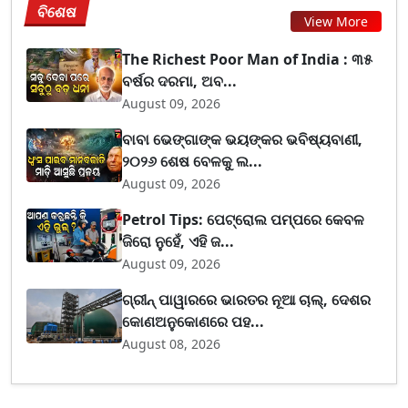
ବିଶେଷ
View More
The Richest Poor Man of India : ୩୫
ବର୍ଷର ଦରମା, ଅବ...
August 09, 2026
ବାବା ଭେଙ୍ଗାଙ୍କ ଭୟଙ୍କର ଭବିଷ୍ୟବାଣୀ,
୨୦୨୬ ଶେଷ ବେଳକୁ ଲ...
August 09, 2026
Petrol Tips: ପେଟ୍ରୋଲ ପମ୍ପରେ କେବଳ
ଜିରୋ ନୁହେଁ, ଏହି ଜ...
August 09, 2026
ଗ୍ରୀନ୍ ପାୱାରରେ ଭାରତର ନୂଆ ଚାଲ୍, ଦେଶର
କୋଣଅନୁକୋଣରେ ପହ...
August 08, 2026