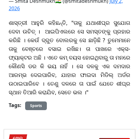
— Smita Deshmukh🇮🇳 (@smitadeshmukh)
July 2,
2026
ଶାସ୍ତ୍ରୀ ଆହୁରି କହିଛନ୍ତି, "ତାକୁ ଯଥାଶୀଘ୍ର ସୁଯୋଗ
ଦେବା ଉଚିତ୍ । ଆଇପିଏଲରେ ସେ ସମସ୍ତଙ୍କୁ ପ୍ରହାର
କରିଛି । କେଉଁ ଦ୍ରୁତ ବୋଲରକୁ ସେ ଛାଡ଼ିଛି ? ତୁମେମାନେ
ତାକୁ ବେଞ୍ଚରେ ବସାଇ ରଖିଛ। ତା ପାଖରେ ଏକ୍ସ-
ଫ୍ୟାକ୍ଟର ଅଛି । ଏତେ କମ୍ ବୟସ ହୋଇଥିବାରୁ ତା ମନରେ
କୌଣସି ଡର କି ଭୟ ନାହିଁ । ସେ ଦଳକୁ ଏକ ଦମଦାର
ଆରମ୍ଭ ଦେଇପାରିବ, ଯାହାର ଫାଇଦା ମିଡିଲ୍ ଅର୍ଡର
ଉଠାଇପାରିବେ । ତେଣୁ ଦଳରେ ତା ପାଇଁ ଯେତେ ଶୀଘ୍ର
ସ୍ଥାନ ତିଆରି କରାଯିବ, ସେତେ ଭଲ ।"
Tags:
Sports
ଖେଳ