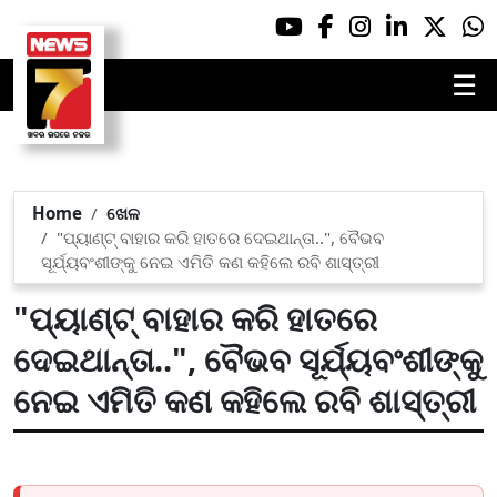
☰
Home
ଖେଳ
"ପ୍ୟାଣ୍ଟ୍ ବାହାର କରି ହାତରେ ଦେଇଥାନ୍ତା..", ବୈଭବ
ସୂର୍ଯ୍ୟବଂଶୀଙ୍କୁ ନେଇ ଏମିତି କଣ କହିଲେ ରବି ଶାସ୍ତ୍ରୀ
"ପ୍ୟାଣ୍ଟ୍ ବାହାର କରି ହାତରେ
ଦେଇଥାନ୍ତା..", ବୈଭବ ସୂର୍ଯ୍ୟବଂଶୀଙ୍କୁ
ନେଇ ଏମିତି କଣ କହିଲେ ରବି ଶାସ୍ତ୍ରୀ