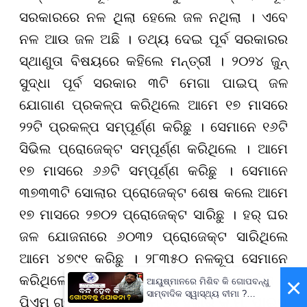
ସରକାରରେ ନଳ ଥିଲା ହେଲେ ଜଳ ନଥିଲା । ଏବେ
ନଳ ଆଉ ଜଳ ଅଛି । ତଥ୍ୟ ଦେଇ ପୂର୍ବ ସରକାରର
ସ୍ଥାଣୁତା ବିଷୟରେ କହିଲେ ମନ୍ତ୍ରୀ । ୨୦୨୪ ଜୁନ୍
ସୁଦ୍ଧା ପୂର୍ବ ସରକାର ୩ଟି ମେଗା ପାଇପ୍ ଜଳ
ଯୋଗାଣ ପ୍ରକଳ୍ପ କରିଥିଲେ ଆମେ ୧୭ ମାସରେ
୨୨ଟି ପ୍ରକଳ୍ପ ସମ୍ପୂର୍ଣ୍ଣ କରିଛୁ । ସେମାନେ ୧୬ଟି
ସିଭିଲ ପ୍ରୋଜେକ୍ଟ ସମ୍ପୂର୍ଣ୍ଣ କରିଥିଲେ । ଆମେ
୧୭ ମାସରେ ୬୬ଟି ସମ୍ପୂର୍ଣ୍ଣ କରିଛୁ । ସେମାନେ
୩୭୩୩ଟି ସୋଲାର ପ୍ରୋଜେକ୍ଟ ଶେଷ କଲେ ଆମେ
୧୭ ମାସରେ ୨୭୦୨ ପ୍ରୋଜେକ୍ଟ ସାରିଛୁ । ହର୍ ଘର
ଜଳ ଯୋଜନାରେ ୬୦୩୨ ପ୍ରୋଜେକ୍ଟ ସାରିଥିଲେ
ଆମେ ୪୭୯୧ କରିଛୁ । ୨୮୩୫୦ ନଳକୂପ ସେମାନେ
×
କରିଥିଲେ ଆମେ ୨୨୯୬୪ ନଳକୂପ ଖନନ କରିଛୁ ।
ଆୟୁଷ୍ମାନରେ ମିଶିବ କି ଗୋପବନ୍ଧୁ
ସାମ୍ବାଦିକ ସ୍ୱାସ୍ଥ୍ୟ ବୀମା ?
ପିଏମ ଗତି ଶକ୍ତିରେ ଆମେ ୭୧ ହଜାର କି.ମି. ପାଇପ୍
ପ୍ରକ୍ରିୟା ଆରମ୍ଭ,