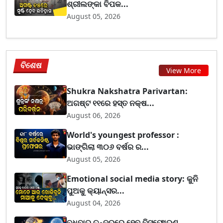
ଶ୍ରୀଲଙ୍କା ବିପକ...
August 05, 2026
ବିଶେଷ
View More
Shukra Nakshatra Parivartan:
ଅଗଷ୍ଟ ୧୧ରେ ହସ୍ତ ନକ୍ଷ...
August 06, 2026
World's youngest professor :
ଭାଙ୍ଗିଲା ୩୦୬ ବର୍ଷର ର...
August 05, 2026
Emotional social media story: କୁନି
ପୁଅକୁ କ୍ୟାନ୍ସର...
August 04, 2026
ବୁଧବାର ଚନ୍ଦ୍ରରେ ହେବ ବିସ୍ଫୋରଣ,