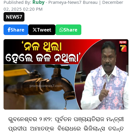
Ruby
Published By:
- Prameya-News7 Bureau | December
02, 2025 02:20 PM
NEWS7
Share
Tweet
Share
ଭୁବନେଶ୍ବର ୨।୧୨: ପୂର୍ବତନ ପଞ୍ଚାୟତିରାଜ ମନ୍ତ୍ରୀ
ପ୍ରଦୀପ ଅମାତଙ୍କ ବିରୋଧରେ ଭିଜିଲାନ୍ସ ତଦନ୍ତ