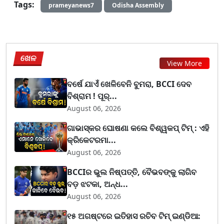
Tags:
prameyanews7
Odisha Assembly
ଖେଳ
View More
ବର୍ଷେ ଯାଏଁ ଖେଳିବେନି ବୁମରା, BCCI ଦେବ
ବିଶ୍ରାମ ! ପୂର୍...
August 06, 2026
ଗାଭାସ୍କର ଘୋଷଣା କଲେ ବିଶ୍ୱକପ୍ ଟିମ୍ : ଏହି
କ୍ରିକେଟରମା...
August 06, 2026
BCCIର ଭୁଲ ନିଷ୍ପତ୍ତି, ବୈଭବଙ୍କୁ ଲାଗିବ
ବଡ଼ ଝଟକା, ଅନ୍ଧ...
August 06, 2026
୧୫ ଅଗଷ୍ଟରେ ଇତିହାସ ରଚିବ ଟିମ୍ ଇଣ୍ଡିଆ: