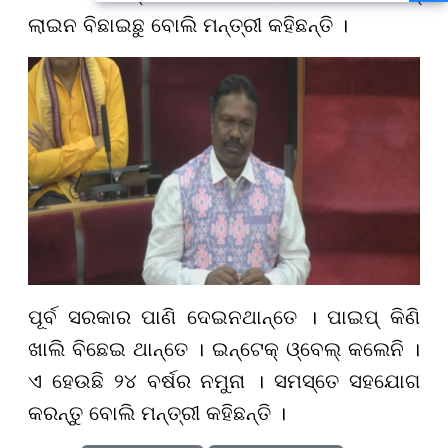
ସ୍ୱାସ୍ଥ୍ୟମନ୍ତ୍ରୀ କହିଲେ- ସରକାର
ଲାଇନ ବିଛାଇଛୁ ବୋଲି ମନ୍ତ୍ରୀ କହିଛନ୍ତି ।
କରିବେ ତର୍ଜମା
ପୂର୍ବ ସରକାର ପାଣି ଦେଇନଥାନ୍ତେ । ପାଇପ୍ କିଣି
ଖାଲି ବିଛେଇ ଥାନ୍ତେ । ଇନ୍ଟେକ୍ ଓ୍ବେଲ୍ କଲେନି ।
ଏ ହେଉଛି ୨୪ ବର୍ଷର ନମୁନା । ସମସ୍ତେ ସହଯୋଗ
କରନ୍ତୁ ବୋଲି ମନ୍ତ୍ରୀ କହିଛନ୍ତି ।