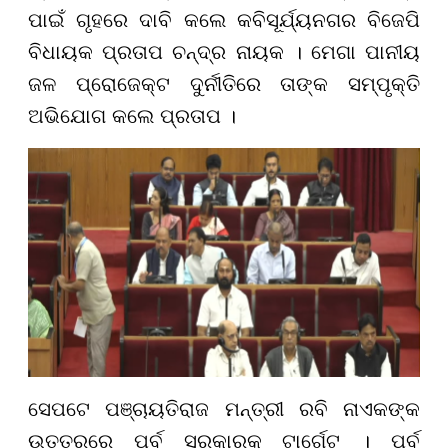
ପାଇଁ ଗୃହରେ ଦାବି କଲେ କବିସୂର୍ଯ୍ୟନଗର ବିଜେପି
ବିଧାୟକ ପ୍ରତାପ ଚନ୍ଦ୍ର ନାୟକ । ମେଗା ପାନୀୟ
ଜଳ ପ୍ରୋଜେକ୍ଟ ଦୁର୍ନୀତିରେ ତାଙ୍କ ସମ୍ପୃକ୍ତି
ଅଭିଯୋଗ କଲେ ପ୍ରତାପ ।
ସେପଟେ ପଞ୍ଚାୟତିରାଜ ମନ୍ତ୍ରୀ ରବି ନାଏକଙ୍କ
ଉତ୍ତରରେ ପୂର୍ବ ସରକାରକୁ ଟାର୍ଗେଟ୍ । ପୂର୍ବ