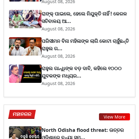
August 08, 2026
ରାଙ୍କ୍ ପାଇଲେ, ହେଲେ ନିଯୁକ୍ତି ନାହିଁ ! କେରଳ
ସଚିବାଳୟ ଆ...
August 08, 2026
ପରିସୀମନ ବିନା ମହିଳାଙ୍କ ଲାଗି କୋଟା ଚାହୁଁଛନ୍ତି
ରାହୁଲ ଗ...
August 08, 2026
ରାହୁଲ ଗାନ୍ଧିଙ୍କ ବଡ଼ ଦାବି, କହିଲେ ୧୦୦୦
ଯୁବକଙ୍କ ମଧ୍ୟର...
August 08, 2026
ମହାନଗର
View More
North Odisha flood threat: ଉତ୍ତର
ଓଡ଼ିଶାରେ ବନ୍ୟା ସମ...