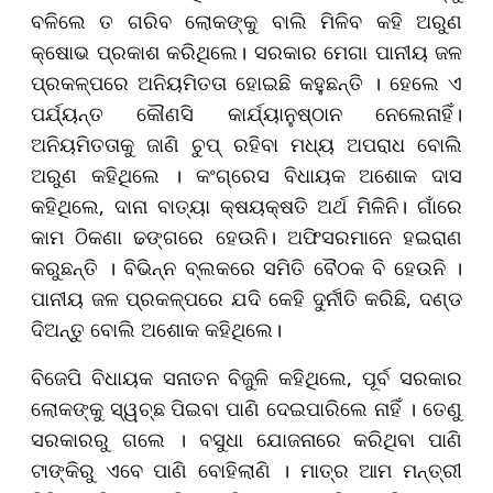
ବଳିଲେ ତ ଗରିବ ଲୋକଙ୍କୁ ବାଲି ମିଳିବ କହି ଅରୁଣ
କ୍ଷୋଭ ପ୍ରକାଶ କରିଥିଲେ। ସରକାର ମେଗା ପାନୀୟ ଜଳ
ପ୍ରକଳ୍ପରେ ଅନିୟମିତତା ହୋଇଛି କହୁଛନ୍ତି । ହେଲେ ଏ
ପର୍ଯ୍ୟନ୍ତ କୌଣସି କାର୍ଯ୍ୟାନୁଷ୍ଠାନ ନେଲେନାହିଁ।
ଅନିୟମିତତାକୁ ଜାଣି ଚୁପ୍‌ ରହିବା ମଧ୍ୟ ଅପରାଧ ବୋଲି
ଅରୁଣ କହିଥିଲେ । କଂଗ୍ରେସ ବିଧାୟକ ଅଶୋକ ଦାସ
କହିଥିଲେ, ଦାନା ବାତ୍ୟା କ୍ଷୟକ୍ଷତି ଅର୍ଥ ମିଳିନି। ଗାଁରେ
କାମ ଠିକଣା ଢଙ୍ଗରେ ହେଉନି। ଅଫିସରମାନେ ହଇରାଣ
କରୁଛନ୍ତି । ବିଭିନ୍ନ ବ୍ଲକରେ ସମିତି ବୈଠକ ବି ହେଉନି ।
ପାନୀୟ ଜଳ ପ୍ରକଳ୍ପରେ ଯଦି କେହି ଦୁର୍ନୀତି କରିଛି, ଦଣ୍ଡ
ଦିଅନ୍ତୁ ବୋଲି ଅଶୋକ କହିଥିଲେ।
ବିଜେପି ବିଧାୟକ ସନାତନ ବିଜୁଳି କହିଥିଲେ, ପୂର୍ବ ସରକାର
ଲୋକଙ୍କୁ ସ୍ୱଚ୍ଛ ପିଇବା ପାଣି ଦେଇପାରିଲେ ନାହିଁ । ତେଣୁ
ସରକାରରୁ ଗଲେ । ବସୁଧା ଯୋଜନାରେ କରିଥିବା ପାଣି
ଟାଙ୍କିରୁ ଏବେ ପାଣି ବୋହିଲାଣି । ମାତ୍ର ଆମ ମନ୍ତ୍ରୀ