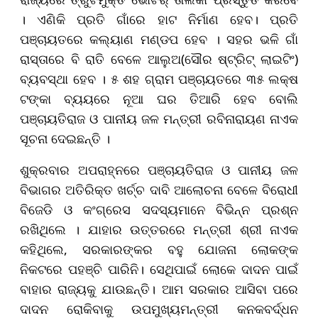
। ଏଣିକି ପ୍ରତି ଗାଁରେ ହାଟ ନିର୍ମାଣ ହେବ। ପ୍ରତି
ପଞ୍ଚାୟତରେ କଲ୍ୟାଣ ମଣ୍ଡପ ହେବ । ସହର ଭଳି ଗାଁ
ରାସ୍ତାରେ ବି ରାତି ବେଳେ ଆଲୁଅ(ସୌର ଷ୍ଟ୍ରିଟ୍‌ ଲାଇଟିଂ)
ବ୍ୟବସ୍ଥା ହେବ । ୫ ଶହ ଗ୍ରାମ ପଞ୍ଚାୟତରେ ୩୫ ଲକ୍ଷ
ଟଙ୍କା ବ୍ୟୟରେ ନୂଆ ଘର ତିଆରି ହେବ ବୋଲି
ପଞ୍ଚାୟତିରାଜ ଓ ପାନୀୟ ଜଳ ମନ୍ତ୍ରୀ ରବିନାରାୟଣ ନାଏକ
ସୂଚନା ଦେଇଛନ୍ତି ।
ଶୁକ୍ରବାର ଅପରାହ୍ନରେ ପଞ୍ଚାୟତିରାଜ ଓ ପାନୀୟ ଜଳ
ବିଭାଗର ଅତିରିକ୍ତ ଖର୍ଚ୍ଚ ଦାବି ଆଲୋଚନା ବେଳେ ବିରୋଧୀ
ବିଜେଡି ଓ କଂଗ୍ରେସ ସଦସ୍ୟମାନେ ବିଭିନ୍ନ ପ୍ରଶ୍ନ
ରଖିଥିଲେ । ଯାହାର ଉତ୍ତରରେ ମନ୍ତ୍ରୀ ଶ୍ରୀ ନାଏକ
କହିଥିଲେ, ସରକାରଙ୍କର ବହୁ ଯୋଜନା ଲୋକଙ୍କ
ନିକଟରେ ପହଞ୍ଚି ପାରିନି। ସେଥିପାଇଁ ଲୋକେ ଦାଦନ ପାଇଁ
ବାହାର ରାଜ୍ୟକୁ ଯାଉଛନ୍ତି। ଆମ ସରକାର ଆସିବା ପରେ
ଦାଦନ ରୋକିବାକୁ ଉପମୁଖ୍ୟମନ୍ତ୍ରୀ କନକବର୍ଦ୍ଧନ