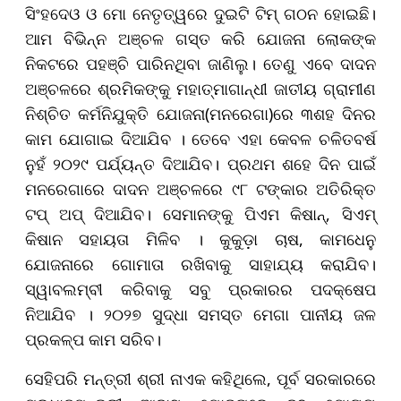
ସିଂହଦେଓ ଓ ମୋ ନେତୃତ୍ୱରେ ଦୁଇଟି ଟିମ୍‌ ଗଠନ ହୋଇଛି।
ଆମ ବିଭିନ୍ନ ଅଞ୍ଚଳ ଗସ୍ତ କରି ଯୋଜନା ଲୋକଙ୍କ
ନିକଟରେ ପହଞ୍ଚି ପାରିନଥିବା ଜାଣିଲୁ। ତେଣୁ ଏବେ ଦାଦନ
ଅଞ୍ଚଳରେ ଶ୍ରମିକଙ୍କୁ ମହାତ୍ମାଗାନ୍ଧୀ ଜାତୀୟ ଗ୍ରାମୀଣ
ନିଶ୍ଚିତ କର୍ମନିଯୁକ୍ତି ଯୋଜନା(ମନରେଗା)ରେ ୩ଶହ ଦିନର
କାମ ଯୋଗାଇ ଦିଆଯିବ । ତେବେ ଏହା କେବଳ ଚଳିତବର୍ଷ
ନୁହଁ ୨୦୨୯ ପର୍ଯ୍ୟନ୍ତ ଦିଆଯିବ। ପ୍ରଥମ ଶହେ ଦିନ ପାଇଁ
ମନରେଗାରେ ଦାଦନ ଅଞ୍ଚଳରେ ୯୮ ଟଙ୍କାର ଅତିରିକ୍ତ
ଟପ୍‌ ଅପ୍‌ ଦିଆଯିବ। ସେମାନଙ୍କୁ ପିଏମ କିଷାନ୍‌, ସିଏମ୍‌
କିଷାନ ସହାୟତା ମିଳିବ । କୁକୁଡ଼ା ଚାଷ, କାମଧେନୁ
ଯୋଜନାରେ ଗୋମାତା ରଖିବାକୁ ସାହାଯ୍ୟ କରାଯିବ।
ସ୍ୱାବଲମ୍ବୀ କରିବାକୁ ସବୁ ପ୍ରକାରର ପଦକ୍ଷେପ
ନିଆଯିବ । ୨୦୨୭ ସୁଦ୍ଧା ସମସ୍ତ ମେଗା ପାନୀୟ ଜଳ
ପ୍ରକଳ୍ପ କାମ ସରିବ।
ସେହିପରି ମନ୍ତ୍ରୀ ଶ୍ରୀ ନାଏକ କହିଥିଲେ, ପୂର୍ବ ସରକାରରେ