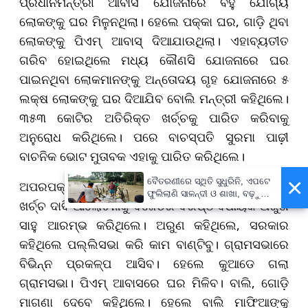
ପ୍ରଧାନମନ୍ତ୍ରୀ ଆବାସ ଯୋଜନାରେ ବହୁ ଯୋଗ୍ୟ
ଲୋକଙ୍କୁ ଘର ମିଳୁନଥିଲା। ହେଲେ ପକ୍କା ଘର, ଗାଡ଼ି ଥିବା
ଲୋକଙ୍କୁ ପିଏମ୍‌ ଆବାସ୍‌ ଦିଆଯାଉଥିଲା। ଏହାବ୍ୟତୀତ
ଗରିବ ହୋଇଥିଲେ ମଧ୍ୟ କୌଣସି ଯୋଜନାରେ ଘର
ପାଇନଥିବା ଲୋକମାନଙ୍କୁ ଅନ୍ତୋଦୟ ଗୃହ ଯୋଜନାରେ ୫
ଲକ୍ଷ ଲୋକଙ୍କୁ ଘର ଦିଆଯିବ ବୋଲି ମନ୍ତ୍ରୀ କହିଥିଲେ।
୩୫୩ କୋଟିର ଅତିରିକ୍ତ ଖର୍ଚ୍ଚକୁ ପାରିତ କରିବାକୁ
ଅନୁରୋଧ କରିଥିଲେ। ପରେ ବାଚସ୍ପତି ସୁରମା ପାଢ଼ୀ
ବାଚନିକ ଭୋଟ ମୁତାବକ ଏହାକୁ ପାରିତ କରିଥିଲେ।
×
ବୈତରଣୀରେ ସ୍ଥିତି ସୁଧୁରିନି, ଏପଟେ
ଅପରପକ୍ଷେ ମନ୍ତ୍ରୀଙ୍କ ଉତ୍ତର ପୂର୍ବରୁ ଅତିରିକ୍ତ
ଫୁଲିଲାଣି ସାଳନ୍ଦୀ ଓ ଶାଖା, ବଢ଼ୁଛି
ଖର୍ଚ୍ଚ ଦାବି ଆଲୋଚନାକୁ ବିଜେଡିର ବରିଷ୍ଠ ବିଧାୟକ ଅରୁଣ
ବନ୍ୟା ଭୟ
ସାହୁ ଆରମ୍ଭ କରିଥିଲେ। ଅରୁଣ କହିଥିଲେ, ସରକାର
କହିଥିଲେ ପଲ୍ଲିସଭା କରି କାମ ବାଣ୍ଟିବୁ। ଗ୍ରାମସଭାରେ
ବିଭିନ୍ନ ପ୍ରକଳ୍ପ ଆସିବ। ହେଲେ କୁଆଡେ ଗଲା
ଗ୍ରାମସଭା। ପିଏମ୍‌ ଆବାସରେ ଘର ମିଳିବ। ବାଲି, ଗୋଡ଼ି
ମାଗଣା ଦେବେ କହିଥିଲେ। ହେଲେ ବାଲି ମାଫିଆଙ୍କୁ