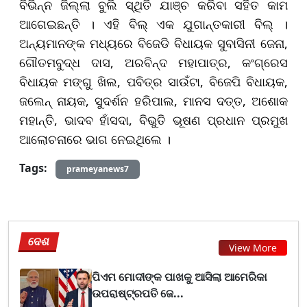
ବିଭିନ୍ନ ଜିଲ୍ଲା ବୁଲି ସ୍ଥିତି ଯାଞ୍ଚ କରିବା ସହିତ କାମ
ଆଗେଇଛନ୍ତି । ଏହି ବିଲ୍‌ ଏକ ଯୁଗାନ୍ତକାରୀ ବିଲ୍‌ ।
ଅନ୍ୟମାନଙ୍କ ମଧ୍ୟରେ ବିଜେଡି ବିଧାୟକ ସୁବାସିନୀ ଜେନା,
ଗୌତମବୁଦ୍ଧ ଦାସ, ଅରବିନ୍ଦ ମହାପାତ୍ର, କଂଗ୍ରେସ
ବିଧାୟକ ମଙ୍ଗୁ ଖିଲ, ପବିତ୍ର ସାଉଁଟା, ବିଜେପି ବିଧାୟକ,
ଜଲେନ୍‌ ନାୟକ, ସୁଦର୍ଶନ ହରିପାଲ, ମାନସ ଦତ୍ତ, ଅଶୋକ
ମହାନ୍ତି, ଭାଦବ ହାଁସଦା, ବିଭୁତି ଭୂଷଣ ପ୍ରଧାନ ପ୍ରମୁଖ
ଆଲୋଚନାରେ ଭାଗ ନେଇଥିଲେ ।
Tags:
prameyanews7
ଦେଶ
View More
ପିଏମ ମୋଦୀଙ୍କ ପାଖକୁ ଆସିଲା ଆମେରିକା
ଉପରାଷ୍ଟ୍ରପତି ଜେ...