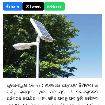
Share
Tweet
Share
ଭୁବନେଶ୍ୱର ୦୬।୧୨ : ୨୦୨୭ରେ ପଞ୍ଚାୟତ ନିର୍ବାଚନ। ତା’
ପୂର୍ବରୁ ରାଜ୍ୟରେ ଥିବା ପଞ୍ଚାୟତ ଓ ବ୍ଲକଗୁଡ଼ିକର
ପୁର୍ନଗଠନ କରାଯିବ । ଏହା ସହିତ ଘରକୁ ଘର ବୁଲି କର୍ମଚାରୀ
ରାଜ୍ୟରେ ତ୍ରୁଟିମୁକ୍ତ ଭୋଟର୍‌ ତାଲିକା ପ୍ରସ୍ତୁତ କରିବେ