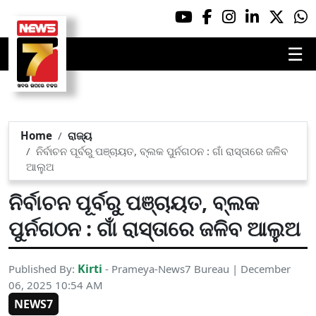
☰
Home
ରାଜ୍ୟ
ନିର୍ବାଚନ ପୂର୍ବରୁ ପଞ୍ଚାୟତ, ବ୍ଲକ ପୁର୍ନଗଠନ : ଗାଁ ରାସ୍ତାରେ ଜଳିବ
ଆଲୁଅ
ନିର୍ବାଚନ ପୂର୍ବରୁ ପଞ୍ଚାୟତ, ବ୍ଲକ
ପୁର୍ନଗଠନ : ଗାଁ ରାସ୍ତାରେ ଜଳିବ ଆଲୁଅ
Kirti
Published By:
- Prameya-News7 Bureau | December
06, 2025 10:54 AM
NEWS7