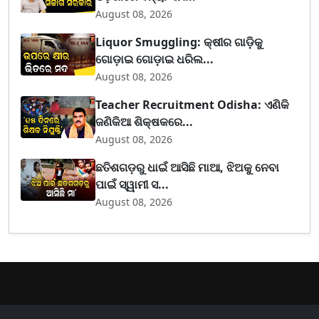
August 08, 2026
Liquor Smuggling: କ୍ଷୀର ଗାଡ଼ିକୁ
ଗୋଡ଼ାଇ ଗୋଡ଼ାଇ ଧରିଲ...
August 08, 2026
Teacher Recruitment Odisha: ଏଣିକି
ଜଣିକିଆ ଶିକ୍ଷକରେ...
August 08, 2026
ଛତିଶଗଡ଼ରୁ ଧାଇଁ ଆସିଛି ମାଆ, ଝିଅକୁ ନେବା
ପାଇଁ ସ୍ୱାମୀ ସ...
August 08, 2026