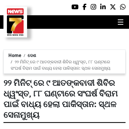
☰
Home
ଦେଶ
୨୨ ମିନିଟ୍ ରେ ୯ ଆତଙ୍କବାଦୀ ଶିବିର ଧ୍ୱଂସ୍ତ, ୮୮ ଘଣ୍ଟାରେ
ସଂଘର୍ଷ ବିରାମ ପାଇଁ ବାଧ୍ୟ ହେଲା ପାକିସ୍ତାନ: ସ୍ଥଳ ସେନାମୁଖ୍ୟ
୨୨ ମିନିଟ୍ ରେ ୯ ଆତଙ୍କବାଦୀ ଶିବିର
ଧ୍ୱଂସ୍ତ, ୮୮ ଘଣ୍ଟାରେ ସଂଘର୍ଷ ବିରାମ
ପାଇଁ ବାଧ୍ୟ ହେଲା ପାକିସ୍ତାନ: ସ୍ଥଳ
ସେନାମୁଖ୍ୟ