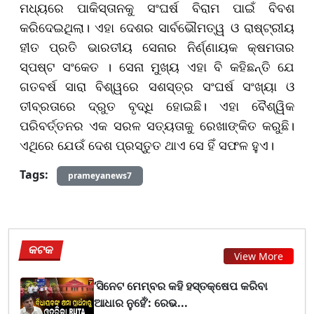
ମଧ୍ୟରେ ପାକିସ୍ତାନକୁ ସଂଘର୍ଷ ବିରାମ ପାଇଁ ବିବଶ
କରିଦେଇଥିଲା। ଏହା ଦେଶର ସାର୍ବଭୌମତ୍ୱ ଓ ରାଷ୍ଟ୍ରୀୟ
ହୀତ ପ୍ରତି ଭାରତୀୟ ସେନାର ନିର୍ଣ୍ଣାୟକ କ୍ଷମତାର
ସ୍ପଷ୍ଟ ସଂକେତ । ସେନା ମୁଖ୍ୟ ଏହା ବି କହିଛନ୍ତି ଯେ
ଗତବର୍ଷ ସାରା ବିଶ୍ୱରେ ସଶସ୍ତ୍ର ସଂଘର୍ଷ ସଂଖ୍ୟା ଓ
ତୀବ୍ରତାରେ ଦ୍ରୁତ ବୃଦ୍ଧି ହୋଇଛି। ଏହା ବୈଶ୍ୱିକ
ପରିବର୍ତ୍ତନର ଏକ ସରଳ ସତ୍ୟତାକୁ ରେଖାଙ୍କିତ କରୁଛି।
ଏଥିରେ ଯେଉଁ ଦେଶ ପ୍ରସ୍ତୁତ ଥାଏ ସେ ହିଁ ସଫଳ ହୁଏ।
Tags:
prameyanews7
କଟକ
View More
‘ସିନେଟ ମେମ୍ବର କହି ହସ୍ତକ୍ଷେପ କରିବା
ଆଧାର ନୁହେଁ’: ରେଭ...