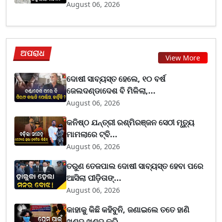
August 06, 2026
ଅପରାଧ
View More
ଦୋଷୀ ସାବ୍ୟସ୍ତ ହେଲେ, ୧୦ ବର୍ଷ
ଜେଲଦଣ୍ଡାଦେଶ ବି ମିଳିଲା,...
August 06, 2026
କନିଷ୍ଠ ଯନ୍ତ୍ରୀ ରଶ୍ମିରଞ୍ଜନ ସେଠୀ ମୃତ୍ୟୁ
ମାମଲାରେ ଟ୍ବି...
August 06, 2026
ତରୁଣ ତେଜପାଲ ଦୋଷୀ ସାବ୍ୟସ୍ତ ହେବା ପରେ
ଆସିଲା ପୀଡ଼ିତାଙ୍...
August 06, 2026
କାହାକୁ କିଛି କହିବୁନି, ଜଣାଇଲେ ତତେ ହାଣି
ଖଣ୍ଡ ଖଣ୍ଡ କରି...