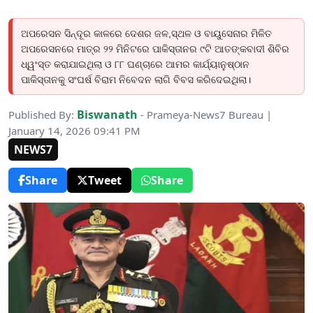
ଅପରେସନ ସିନ୍ଦୂର କାଳରେ ଦେଶର ଜଳ,ସ୍ଥଳ ଓ ବାୟୁସେନାର ମିଳିତ
ଅପରେସନରେ ମାତ୍ର ୨୨ ମିନିଟରେ ପାକିସ୍ତାନର ୯ଟି ଆତଙ୍କବାଦୀ ଶିବିର
ଧ୍ୱଂସ୍ତ କରାଯାଇଥିଲା ଓ ୮୮ ଘଣ୍ଚାରେ ଆମର କାର୍ଯ୍ୟାନୁଷ୍ଠାନ
ପାକିସ୍ତାନକୁ ସଂଘର୍ଷ ବିରାମ ନିବେଦନ ଲାଗି ବିବସ କରିଦେଇଥିଲା।
Biswanath
Published By:
- Prameya-News7 Bureau |
January 14, 2026 09:41 PM
NEWS7
Share
Tweet
Share