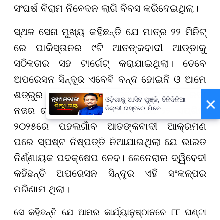
ସଂଘର୍ଷ ବିରାମ ନିବେଦନ ଲାଗି ବିବସ କରିଦେଇଥିଲା।
ସ୍ଥଳ ସେନା ମୁଖ୍ୟ କହିଛନ୍ତି ଯେ ମାତ୍ର ୨୨ ମିନିଟ୍
ରେ ପାକିସ୍ତାନର ୯ଟି ଆତଙ୍କବାଦୀ ଆଡ୍ଡାକୁ
ସଠିକତାର ସହ ଟାର୍ଗେଟ୍ କରାଯାଇଥିଲା। ତେବେ
ଅପରେସନ ସିନ୍ଦୂର ଏବେବି ବନ୍ଦ ହୋଇନି ଓ ଆମେ
ଶତ୍ରୁର ପ୍ରତ୍ୟେକ ପଦକ୍ଷେପ ଉପରେ କଡା
×
ଓଡ଼ିଶାକୁ ଆସିବ ପୁଞ୍ଜି, ତିନିଦିନିଆ
ଦିଲ୍ଲୀ ଗସ୍ତରେ ଯିବେ
ନଜର ରଖି ରହିଛୁ। ସେ କହିଛନ୍ତି ଯେ ୨୨ ଏପ୍ରିଲ
ମୁଖ୍ୟମନ୍ତ୍ରୀ ମୋହନ ମାଝୀ
୨୦୨୫ରେ ପହଲଗାଁବ ଆତଙ୍କବାଦୀ ଆକ୍ରମଣ
ପରେ ସ୍ପଷ୍ଟ ନିଷ୍ପତ୍ତି ନିଆଯାଇଥିଲା ଯେ ଭାରତ
ନିର୍ଣ୍ଣାୟକ ପଦକ୍ଷେପ ନେବ। ଜେନେରାଲ ଦ୍ୱିବେଦୀ
କହିଛନ୍ତି ଅପରେସନ ସିନ୍ଦୂର ଏହି ସଂକଳ୍ପର
ପରିଣାମ ଥିଲା।
ସେ କହିଛନ୍ତି ଯେ ଆମର କାର୍ଯ୍ୟାନୁଷ୍ଠାନରେ ୮୮ ଘଣ୍ଟା