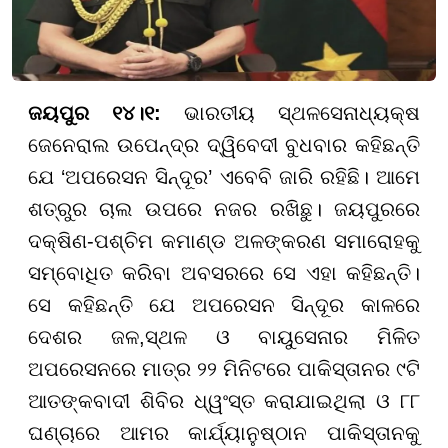
ଜୟପୁର ୧୪।୧:
ଭାରତୀୟ ସ୍ଥଳସେନାଧ୍ୟକ୍ଷ
ଜେନେରାଲ ଉପେନ୍ଦ୍ର ଦ୍ୱିବେଦୀ ବୁଧବାର କହିଛନ୍ତି
ଯେ ‘ଅପରେସନ ସିନ୍ଦୂର’ ଏବେବି ଜାରି ରହିଛି। ଆମେ
ଶତ୍ରୁର ଚାଲ ଉପରେ ନଜର ରଖିଛୁ। ଜୟପୁରରେ
ଦକ୍ଷିଣ-ପଶ୍ଚିମ କମାଣ୍ଡ ଅଳଙ୍କରଣ ସମାରୋହକୁ
ସମ୍ବୋଧିତ କରିବା ଅବସରରେ ସେ ଏହା କହିଛନ୍ତି।
ସେ କହିଛନ୍ତି ଯେ ଅପରେସନ ସିନ୍ଦୂର କାଳରେ
ଦେଶର ଜଳ,ସ୍ଥଳ ଓ ବାୟୁସେନାର ମିଳିତ
ଅପରେସନରେ ମାତ୍ର ୨୨ ମିନିଟରେ ପାକିସ୍ତାନର ୯ଟି
ଆତଙ୍କବାଦୀ ଶିବିର ଧ୍ୱଂସ୍ତ କରାଯାଇଥିଲା ଓ ୮୮
ଘଣ୍ଚାରେ ଆମର କାର୍ଯ୍ୟାନୁଷ୍ଠାନ ପାକିସ୍ତାନକୁ