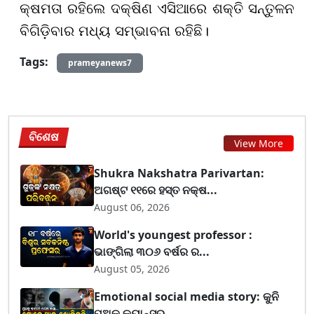
କ୍ଷମତା ରହିଲେ ଦକ୍ଷିଣ ଏସିଆରେ ଶକ୍ତି ସନ୍ତୁଳନ
ବିଗିଡ଼ିବାର ମଧ୍ୟ ସମ୍ଭାବନା ରହିଛି।
Tags:
prameyanews7
ବିଶେଷ
View More
Shukra Nakshatra Parivartan:
ଅଗଷ୍ଟ ୧୧ରେ ହସ୍ତ ନକ୍ଷ...
August 06, 2026
World's youngest professor :
ଭାଙ୍ଗିଲା ୩୦୬ ବର୍ଷର ର...
August 05, 2026
Emotional social media story: କୁନି
ପୁଅକୁ କ୍ୟାନ୍ସର...