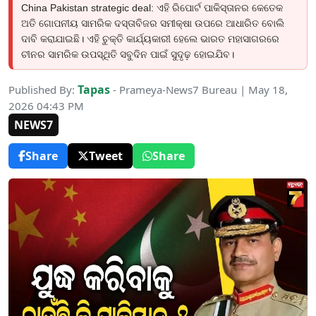
China Pakistan strategic deal: ଏହି ରିପୋର୍ଟ ପାକିସ୍ତାନର କେତେକ
ଅତି ଗୋପନୀୟ ସାମରିକ ଦସ୍ତାବିଜର ସମୀକ୍ଷା ଉପରେ ଆଧାରିତ ବୋଲି
ଦାବି କରାଯାଇଛି। ଏହି ଚୁକ୍ତି କାର୍ଯ୍ୟକାରୀ ହେଲେ ଭାରତ ମହାସାଗରରେ
ଚୀନର ସାମରିକ ଉପସ୍ଥିତି ସବୁଦିନ ପାଇଁ ସୁଦୃଢ଼ ହୋଇଯିବ।
Tapas
Published By:
- Prameya-News7 Bureau | May 18,
2026 04:43 PM
NEWS7
Share
Tweet
Share