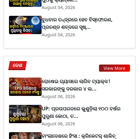
August 04, 2026
ବୁଧବାର ଚନ୍ଦ୍ରରେ ହେବ ବିସ୍ଫୋରଣ,
ପ୍ରଚଣ୍ଡ ଶବ୍ଦରେ ସୃଷ୍...
August 04, 2026
ଦେଶ
View More
ରୋଷେଇ ଗ୍ୟାସରେ ଲାଗିବ ଟ୍ୟାକ୍ସ !
ସରକାରଙ୍କୁ ଦରକାର ୪ ଲ...
August 06, 2026
UP: ପ୍ରତାପଗଡରେ ଭୁଶୁଡ଼ିଲା ୧୦୦ ବର୍ଷର
ପୁରୁଣା କୋଠା, ଚ...
August 06, 2026
ବାଂଲାଦେଶରେ ହିଂସା : କ୍ରିକେଟର୍ ଶାକିବ୍