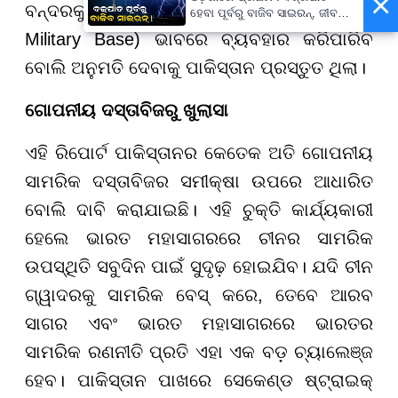
×
ବନ୍ଦରକୁ ଏକ ସ୍ଥାୟୀ ସାମରିକ ବେସ୍ (Permanent
ହେବା ପୂର୍ବରୁ ବାଜିବ ସାଇରନ୍, ଜୀବନ
ବଞ୍ଚାଇବା ପାଇଁ ରାଜ୍ୟ ସରକାଙ୍କ
Military Base) ଭାବରେ ବ୍ୟବହାର କରିପାରିବ
ବଡ଼ ପଦକ୍ଷେପ
ବୋଲି ଅନୁମତି ଦେବାକୁ ପାକିସ୍ତାନ ପ୍ରସ୍ତୁତ ଥିଲା।
ଗୋପନୀୟ ଦସ୍ତାବିଜରୁ ଖୁଲାସା
ଏହି ରିପୋର୍ଟ ପାକିସ୍ତାନର କେତେକ ଅତି ଗୋପନୀୟ
ସାମରିକ ଦସ୍ତାବିଜର ସମୀକ୍ଷା ଉପରେ ଆଧାରିତ
ବୋଲି ଦାବି କରାଯାଇଛି। ଏହି ଚୁକ୍ତି କାର୍ଯ୍ୟକାରୀ
ହେଲେ ଭାରତ ମହାସାଗରରେ ଚୀନର ସାମରିକ
ଉପସ୍ଥିତି ସବୁଦିନ ପାଇଁ ସୁଦୃଢ଼ ହୋଇଯିବ। ଯଦି ଚୀନ
ଗ୍ୱାଦରକୁ ସାମରିକ ବେସ୍ କରେ, ତେବେ ଆରବ
ସାଗର ଏବଂ ଭାରତ ମହାସାଗରରେ ଭାରତର
ସାମରିକ ରଣନୀତି ପ୍ରତି ଏହା ଏକ ବଡ଼ ଚ୍ୟାଲେଞ୍ଜ
ହେବ। ପାକିସ୍ତାନ ପାଖରେ ସେକେଣ୍ଡ ଷ୍ଟ୍ରାଇକ୍