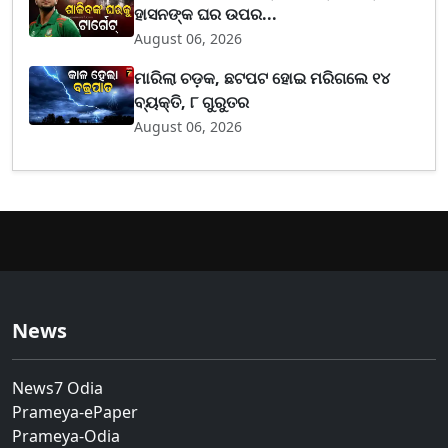
ହାସନଙ୍କ ଘର ଉପର...
August 06, 2026
ମାରିଲା ଚଡ଼କ, ଛଟପଟ ହୋଇ ମରିଗଲେ ୧୪
ବ୍ୟକ୍ତି, ୮ ଗୁରୁତର
August 06, 2026
News
News7 Odia
Prameya-ePaper
Prameya-Odia