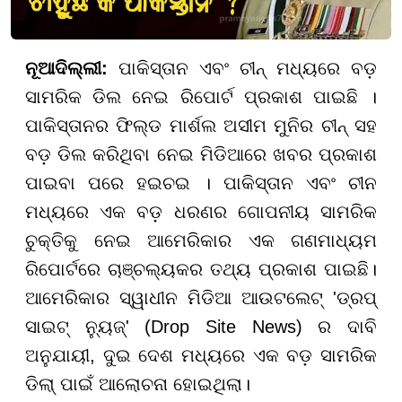
ନୂଆଦିଲ୍ଲୀ:
ପାକିସ୍ତାନ ଏବଂ ଚୀନ୍ ମଧ୍ୟରେ ବଡ଼
ସାମରିକ ଡିଲ ନେଇ ରିପୋର୍ଟ ପ୍ରକାଶ ପାଇଛି ।
ପାକିସ୍ତାନର ଫିଲ୍ଡ ମାର୍ଶଲ ଅସୀମ ମୁନିର ଚୀନ୍ ସହ
ବଡ଼ ଡିଲ କରିଥିବା ନେଇ ମିଡିଆରେ ଖବର ପ୍ରକାଶ
ପାଇବା ପରେ ହଇଚଇ । ପାକିସ୍ତାନ ଏବଂ ଚୀନ
ମଧ୍ୟରେ ଏକ ବଡ଼ ଧରଣର ଗୋପନୀୟ ସାମରିକ
ଚୁକ୍ତିକୁ ନେଇ ଆମେରିକାର ଏକ ଗଣମାଧ୍ୟମ
ରିପୋର୍ଟରେ ଚାଞ୍ଚଲ୍ୟକର ତଥ୍ୟ ପ୍ରକାଶ ପାଇଛି।
ଆମେରିକାର ସ୍ୱାଧୀନ ମିଡିଆ ଆଉଟଲେଟ୍ 'ଡ୍ରପ୍
ସାଇଟ୍ ନ୍ୟୁଜ୍' (Drop Site News) ର ଦାବି
ଅନୁଯାୟୀ, ଦୁଇ ଦେଶ ମଧ୍ୟରେ ଏକ ବଡ଼ ସାମରିକ
ଡିଲା୍ ପାଇଁ ଆଲୋଚନା ହୋଇଥିଲା।