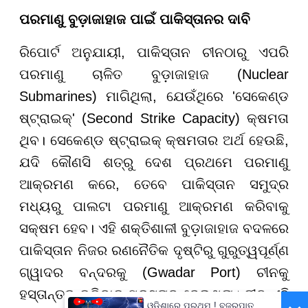
ପରମାଣୁ ବୁଡ଼ାଜାହାଜ ପାଇଁ ପାକିସ୍ତାନର ଦାବି
ରିପୋର୍ଟ ଅନୁଯାୟୀ, ପାକିସ୍ତାନ ଚୀନଠାରୁ ଏପରି
ପରମାଣୁ ଚାଳିତ ବୁଡ଼ାଜାହାଜ (Nuclear
Submarines) ମାଗିଥିଲା, ଯେଉଁଥିରେ 'ସେକେଣ୍ଡ
ଷ୍ଟ୍ରାଇକ୍' (Second Strike Capacity) କ୍ଷମତା
ଥିବ। ସେକେଣ୍ଡ ଷ୍ଟ୍ରାଇକ୍ କ୍ଷମତାର ଅର୍ଥ ହେଉଛି,
ଯଦି କୌଣସି ଶତ୍ରୁ ଦେଶ ପ୍ରଥମେ ପରମାଣୁ
ଆକ୍ରମଣ କରେ, ତେବେ ପାକିସ୍ତାନ ସମୁଦ୍ର
ମଧ୍ୟରୁ ପାଲଟା ପରମାଣୁ ଆକ୍ରମଣ କରିବାକୁ
ସକ୍ଷମ ହେବ। ଏହି ଶକ୍ତିଶାଳୀ ବୁଡ଼ାଜାହାଜ ବଦଳରେ
ପାକିସ୍ତାନ ନିଜର ରଣନୈତିକ ଦୃଷ୍ଟିରୁ ଗୁରୁତ୍ୱପୂର୍ଣ୍ଣ
ଗ୍ୱାଦର ବନ୍ଦରକୁ (Gwadar Port) ଚୀନକୁ
ହସ୍ତାନ୍ତର କରିବାକୁ ପ୍ରସ୍ତାବ ଦେଇଥିଲା। ଚୀନ ଏହି
ଓଡ଼ିଶାରେ ପ୍ରଥମ ! ବଜ୍ରପାତ