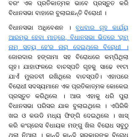
ବରଂ ଏକ ପ୍ରତିକାତ୍ମକ ଭାବେ ପ୍ରସ୍ତୁତ କରି
ବିଧାନସଭା ବାହାରେ ବୁଲାଇଛନ୍ତି ବିରୋଧୀ ।
ବିଧାନସଭା ଅଧିବେଶନ ।
ବୁଧବାର ଗୃହ କାର୍ଯ୍ୟ
ଆରମ୍ଭ ହେବା ମାତ୍ରେ, ବିଧାନସଭା ଭିତରେ ‘ରାମ୍
ନାମ୍ ସତ୍ୟ ହେ’ର ନାରା ଦେଇଥିଲେ ବିରୋଧୀ ।
ଜୋରଦାର ହଙ୍ଗାମା ସହ ବିରୋଧରେ କମ୍ପିଥିଲା
ଗୃହ। ଯାହାଫଳରେ ବାଚସ୍ପତି ଗୃହକୁ ସାଢେ ୧୧ଟା
ଯାଏଁ ମୁଲତବୀ ରଖିଥିଲେ ବାଚସ୍ପତି। ଏହାପରେ
ବିରୋଧୀ ସଦସ୍ୟମାନେ ଏକ ପ୍ରତିକାତ୍ମକ କୋକେଇ
ପ୍ରସ୍ତୁତ କରିଥିଲେ । ଆଉ ଏହାକୁ ଧରି ପୁରା
ବିଧାନସଭା ପରିସର ଯାକ ବୁଲାଇଥିଲେ । ଏପିରିକି
ଖଇ ଓ କଉଡି ମଧ୍ୟ ଫିଙ୍ଗି ଦେଇଥିଲେ । ଖାସ୍
କରି କଂଗ୍ରେସ ବିଧାୟକ ମଙ୍ଗୁ ଖିଲ ବିରୋଧ ସବୁଠୁ
ଥିଲା ନିଆରା । କାନ୍ଦି କାନ୍ଦି ସରକାରଙ୍କୁ ବିରୋଧ