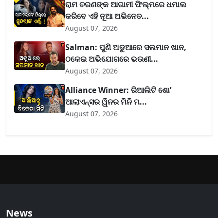
ରାମ ଚରଣଙ୍କ ଆଗାମୀ ଫିଲ୍ମରେ ଧମାଲ
କରିବେ ଏହି ନୂଆ ଅଭିନେତ...
August 07, 2026
Salman: ପୁଣି ଅଡୁଆରେ ସଲମାନ ଖାନ,
ଠକେଇ ଅଭିଯୋଗରେ ଭଉଣୀ...
August 07, 2026
Alliance Winner: ରିଆଲିଟି ଶୋ’
ଆଲାଏନ୍ସର ୱିନର ମିନି ମ...
August 07, 2026
News