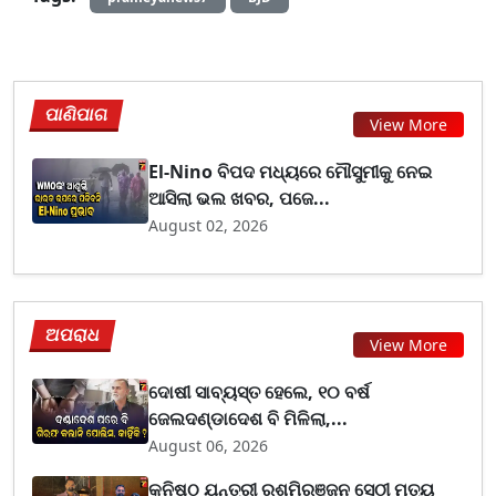
ପାଣିପାଗ
View More
El-Nino ବିପଦ ମଧ୍ୟରେ ମୌସୁମୀକୁ ନେଇ
ଆସିଲା ଭଲ ଖବର, ପଜେ...
August 02, 2026
ଅପରାଧ
View More
ଦୋଷୀ ସାବ୍ୟସ୍ତ ହେଲେ, ୧୦ ବର୍ଷ
ଜେଲଦଣ୍ଡାଦେଶ ବି ମିଳିଲା,...
August 06, 2026
କନିଷ୍ଠ ଯନ୍ତ୍ରୀ ରଶ୍ମିରଞ୍ଜନ ସେଠୀ ମୃତ୍ୟୁ