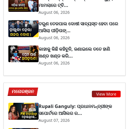
ମାମଲାରେ ଟ୍ବି...
August 06, 2026
ତରୁଣ ତେଜପାଲ ଦୋଷୀ ସାବ୍ୟସ୍ତ ହେବା ପରେ
ଆସିଲା ପୀଡ଼ିତାଙ୍...
August 06, 2026
କାହାକୁ କିଛି କହିବୁନି, ଜଣାଇଲେ ତତେ ହାଣି
ଖଣ୍ଡ ଖଣ୍ଡ କରି...
August 06, 2026
ମନୋରଞ୍ଜନ
View More
Rupali Ganguly: ପ୍ରଧାନମନ୍ତ୍ରୀଙ୍କ
ସପୋର୍ଟରେ ଆସିଲର ର...
August 07, 2026