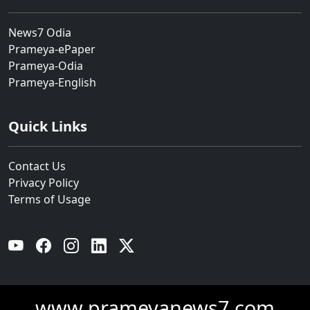
News7 Odia
Prameya-ePaper
Prameya-Odia
Prameya-English
Quick Links
Contact Us
Privacy Policy
Terms of Usage
YouTube
Facebook
Instagram
Linkedin
Twitter
www.prameyanews7.com