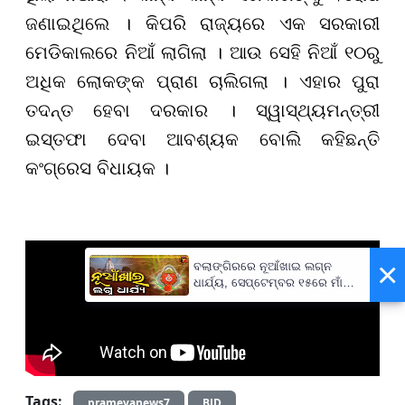
ଜଣାଇଥିଲେ । କିପରି ରାଜ୍ୟରେ ଏକ ସରକାରୀ
ମେଡିକାଲରେ ନିଆଁ ଲାଗିଲା । ଆଉ ସେହି ନିଆଁ ୧୦ରୁ
ଅଧିକ ଲୋକଙ୍କ ପ୍ରାଣ ଚାଲିଗଲା । ଏହାର ପୁରା
ତଦନ୍ତ ହେବା ଦରକାର । ସ୍ୱାସ୍ଥ୍ୟମନ୍ତ୍ରୀ
ଇସ୍ତଫା ଦେବା ଆବଶ୍ୟକ ବୋଲି କହିଛନ୍ତି
କଂଗ୍ରେସ ବିଧାୟକ ।
×
ବଲାଙ୍ଗିରରେ ନୂଆଁଖାଇ ଲଗ୍ନ
ଧାର୍ଯ୍ୟ, ସେପ୍ଟେମ୍ବର ୧୫ରେ ମାଁ
ପାଟଣେଶ୍ୱରୀଙ୍କ ନିକଟରେ ଲାଗି
ହେବ ନବାନ୍ନ
Tags:
prameyanews7
BJD