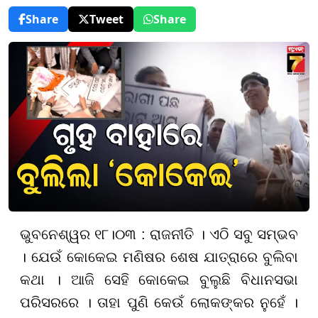
Share
Tweet
Share
ଭୁବନେଶ୍ୱର ୧୮।୦୩ : ରାଜନୀତି । ଏଠି ସବୁ ସମ୍ଭବ
। ଯେଉଁ କୋକେଇ ମଣିଷର ଶେଷ ଯାତ୍ରାରେ ବୁଲିବା
କଥା । ଆଜି ସେହି କୋକେଇ ବୁଲୁଛି ବିଧାନସଭା
ପରିସରରେ । ତାହା ପୁଣି କେଉଁ ଲୋକଙ୍କର ନୁହେଁ ।