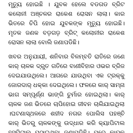
ମୃତ୍ୟୁ ହୋଇଛି । ଯୁବକ ହେଲେ ବଡଗଡ ବ୍ରିଟ
କଲୋନୀ ଅଞ୍ଚଳର ରାକେଶ ରୋସନ ଲାଲା। କାର
ଭିତରେ ଚିପି ହୋଇ ଯୁବକଙ୍କ ମୃତ୍ୟୁ ହୋଇଛି।
ମୃତକ ଜଣକ ବଡ଼ଗଡ଼ ବ୍ରିଟ୍ କଲୋନୀର ରାକେଶ
ରୋସନ ଲାଲା ବୋଲି ଜଣାପଡିଛି।
ଖବର ଅନୁଯାୟୀ, ଶନିବାର ବିଳମ୍ବତି ରାତିରେ ଜଣେ
କାର୍ ଚାଳକ ଦ୍ରୁତ ଗତିରେ ବାଣୀବିହାର ଓଭର ବ୍ରିଜ
ଦେଇଯାଉଥିଲେ। ଆଗରେ ଯାଉଥିବା ଏକ ଟ୍ରକ୍କୁ
ଜୋରଦାର୍ ଧକ୍କା ଦେଇଥିଲେ। ଫଳରେ କାର୍ ସାମ୍ନା
ଭାଗ ସମ୍ପୂର୍ଣ୍ଣ ଭାଙ୍ଗି ଚୁର୍ମାର ହୋଇଥିଲା। କାର୍
ଚାଳକ ଜଣ ଭିତରେ ଚାପିହୋଇ ଜୀବନ ଚାଲିଯାଇଥିଲା
।ଘଟଣାସ୍ଥଳରେ ଶହୀଦ ନଗର ପୋଲିସ ପହଞ୍ଚି
କାର୍ ଭିତରୁ ଚାଳକଙ୍କୁ ଉଦ୍ଧାର କରି କ୍ୟାପିଟାଲ
ହସ୍ପିଟାଲ ପଠାଇଥିବା ଜଣାପଡିଛି। ପରେ କାରକୁ