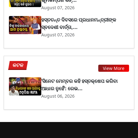
ଭୂମିକମ୍ପର ସଙ୍...
August 07, 2026
ହସ୍ତତନ୍ତ ଦିବସରେ ପ୍ରଧାନମନ୍ତ୍ରୀଙ୍କ
ସ୍ବଦେଶୀ ବାର୍ତ୍ତା,...
August 07, 2026
କଟକ
View More
‘ସିନେଟ ମେମ୍ବର କହି ହସ୍ତକ୍ଷେପ କରିବା
ଆଧାର ନୁହେଁ’: ରେଭ...
August 06, 2026