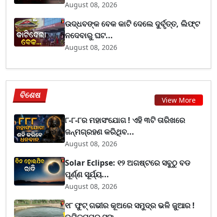
August 08, 2026
ଉଦ୍ଧବଙ୍କ ବେକ କାଟି ଦେଲେ ଦୁର୍ବୃତ୍ତ, ଲିଫ୍ଟ
ନଦେବାରୁ ଘଟ...
August 08, 2026
ବିଶେଷ
View More
୮-୮-୮ର ମହାସଂଯୋଗ ! ଏହି ୩ଟି ତାରିଖରେ
ଜନ୍ମଗ୍ରହଣ କରିଥିବ...
August 08, 2026
Solar Eclipse: ୧୨ ଅଗଷ୍ଟରେ ସବୁଠୁ ବଡ
ପୂର୍ଣ୍ଣ ସୂର୍ଯ୍ୟ...
August 08, 2026
୧୮ ଫୁଟ୍ ଗଭୀର କୂଅରେ ସମୁଦ୍ର ଭଳି ଜୁଆର !