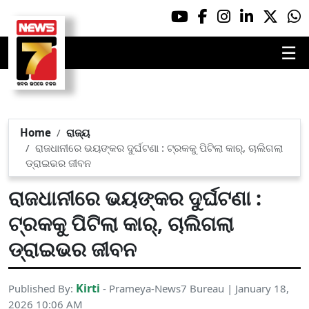
☰
Home
ରାଜ୍ୟ
ରାଜଧାନୀରେ ଭୟଙ୍କର ଦୁର୍ଘଟଣା : ଟ୍ରକକୁ ପିଟିଲା କାର୍‌, ଚାଲିଗଲା
ଡ୍ରାଇଭର ଜୀବନ
ରାଜଧାନୀରେ ଭୟଙ୍କର ଦୁର୍ଘଟଣା :
ଟ୍ରକକୁ ପିଟିଲା କାର୍‌, ଚାଲିଗଲା
ଡ୍ରାଇଭର ଜୀବନ
Kirti
Published By:
- Prameya-News7 Bureau | January 18,
2026 10:06 AM