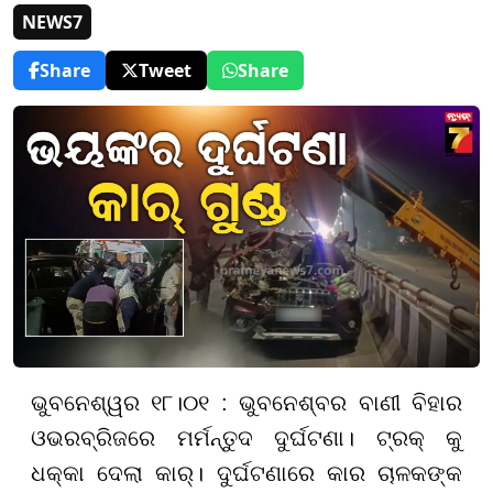
NEWS7
Share
Tweet
Share
ଭୁବନେଶ୍ୱର ୧୮।୦୧ : ଭୁବନେଶ୍ବର ବାଣୀ ବିହାର
ଓଭରବ୍ରିଜରେ ମର୍ମନ୍ତୁଦ ଦୁର୍ଘଟଣା। ଟ୍ରକ୍ କୁ
ଧକ୍କା ଦେଲା କାର୍। ଦୁର୍ଘଟଣାରେ କାର ଚାଳକଙ୍କ