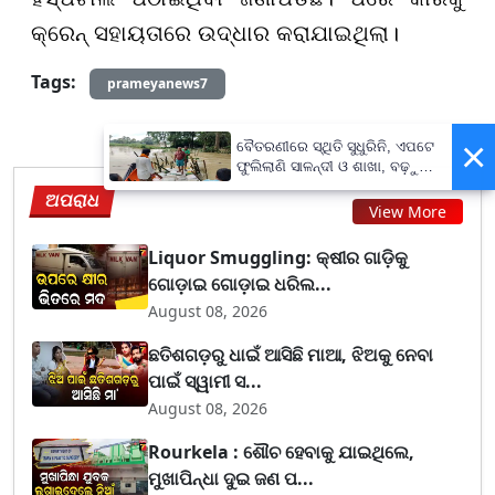
କ୍ରେନ୍ ସହାୟତାରେ ଉଦ୍ଧାର କରାଯାଇଥିଲା।
Tags:
prameyanews7
×
ବୈତରଣୀରେ ସ୍ଥିତି ସୁଧୁରିନି, ଏପଟେ
ଫୁଲିଲାଣି ସାଳନ୍ଦୀ ଓ ଶାଖା, ବଢ଼ୁଛି
ବନ୍ୟା ଭୟ
ଅପରାଧ
View More
Liquor Smuggling: କ୍ଷୀର ଗାଡ଼ିକୁ
ଗୋଡ଼ାଇ ଗୋଡ଼ାଇ ଧରିଲ...
August 08, 2026
ଛତିଶଗଡ଼ରୁ ଧାଇଁ ଆସିଛି ମାଆ, ଝିଅକୁ ନେବା
ପାଇଁ ସ୍ୱାମୀ ସ...
August 08, 2026
Rourkela : ଶୌଚ ହେବାକୁ ଯାଇଥିଲେ,
ମୁଖାପିନ୍ଧା ଦୁଇ ଜଣ ପ...