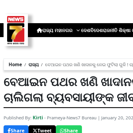
ରାଜ୍ୟ
ମହାନଗର
ଦେଶ
ବିଦେଶ
ରାଜନୀତି
ଶିକ୍ଷା 
Home
ରାଜ୍ୟ
ବେଆଇନ ପଥର ଖଣି ଖାଦାନକୁ ନେଇ ଫୁଟିଲା ଗୁଳି ! ଚ
ବେଆଇନ ପଥର ଖଣି ଖାଦାନକୁ 
ଚାଲିଗଲା ବ୍ୟବସାୟୀଙ୍କ ଜୀ
Kirti
Published By:
- Prameya-News7 Bureau | January 20, 20
Share
Tweet
Share