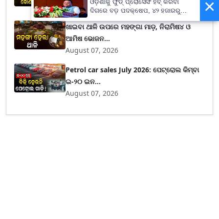
×
ଓଡ଼ିଶାକୁ ଫୁଡ୍ ପ୍ରୋସେସିଂ ହବ୍ କରିବା
August 07, 2026
ଦିଗରେ ବଡ଼ ପଦକ୍ଷେପ, ୪୨ ହଜାରରୁ
ଅଧିକ ନିଯୁକ୍ତି ସୁଯୋଗ
ଖାଇବା ଥାଳି ଉପରେ ମହଙ୍ଗା ମାଡ଼, ନିରାମିଷ୪ ଓ
ଆମିଷ ଭୋଜନ...
August 07, 2026
Petrol car sales July 2026: ପେଟ୍ରୋଲ କିମ୍ବା
ଇ-୨୦ ଇନ...
August 07, 2026