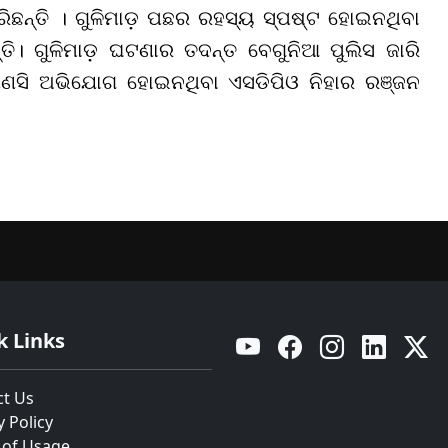
ଛନ୍ତି । ଗୁଳିମାଡ଼ ପଛର ରହସ୍ୟ ସ୍ପଷ୍ଟ ହୋଇନଥିବା
୍ତି। ଗୁଳିମାଡ଼ ଘଟଣାର ତଦନ୍ତ ବେଗୁନିଆ ପୁଲିସ ଜାରି
 କୌଣସି ଅଭିଯୋଗ ହୋଇନଥିବା ଏସଡିପିଓ ନିହାର ରଞ୍ଜନ
k Links
YouTube
Facebook
Instagram
Linkedin
Twitt
ct Us
y Policy
 of Usage