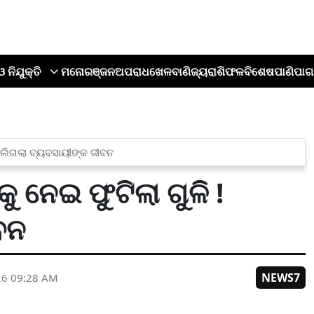
ଓ ନିଯୁକ୍ତି
ମନୋରଞ୍ଜନ
ଅପରାଧ
ଖେଳ
ବାଣିଜ୍ୟ
ରାଶିଫଳ
ବିଶେଷ
ପାଣିପାଗ
ାଲିଗଲା ବ୍ୟବସାୟୀଙ୍କ ଜୀବନ
ନେଇ ଫୁଟିଲା ଗୁଳି !
ବନ
NEWS7
26 09:28 AM