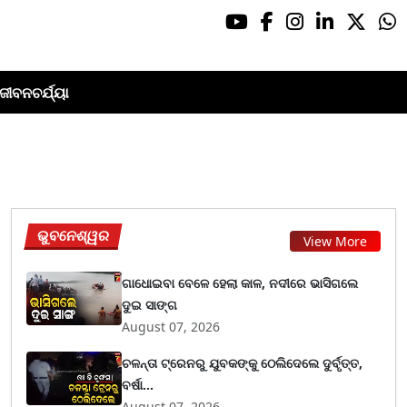
ଜୀବନଚର୍ଯ୍ୟା
ଭୁବନେଶ୍ୱର
View More
ଗାଧୋଇବା ବେଳେ ହେଲା କାଳ, ନଦୀରେ ଭାସିଗଲେ
ଦୁଇ ସାଙ୍ଗ
August 07, 2026
ଚଳନ୍ତା ଟ୍ରେନରୁ ଯୁବକଙ୍କୁ ଠେଲିଦେଲେ ଦୁର୍ବୃତ୍ତ,
ବର୍ଷା...
August 07, 2026