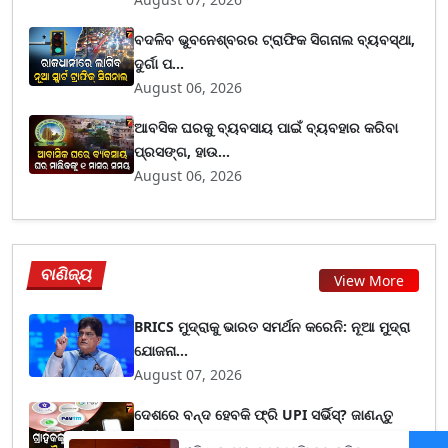
ବଦଳିବ ଭୁବନେଶ୍ବରର ଟ୍ରାଫିକ ସିଗନାଲ ବ୍ୟବସ୍ଥା,
ଦୁର୍ଗା ପ...
August 06, 2026
ଆବସିକ ଘରକୁ ବ୍ୟବସାୟ ପାଇଁ ବ୍ୟବହାର କରିବା
ପ୍ରସଙ୍ଗ, ହାଉ...
August 06, 2026
ବାଣିଜ୍ୟ
View More
BRICS ମୁଦ୍ରାକୁ ଭାରତ ସମର୍ଥନ କରେନି: ନୂଆ ମୁଦ୍ରା
ଯୋଜନା...
August 07, 2026
ଦେଶରେ ବନ୍ଦ ହେବକି ଫ୍ରି UPI ସର୍ଭିସ୍? ଜାଣନ୍ତୁ
ମର୍ଚାଣ୍...