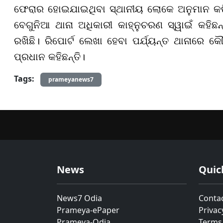
ଫେରାର ହୋଇଯାଇଥିବା ସ୍ଥାନୀୟ ଲୋକେ ଅନୁମାନ କରି
ବେଗୁନିଆ ଥାନା ଅଧିକାରୀ କାହ୍ନୁଚରଣ ସ୍ୱାଇଁ କହିଛନ
ରଖିଛି। ରିପୋର୍ଟ ଲେଖା ହେବା ପର୍ଯ୍ୟନ୍ତ ଥାନାରେ
ପ୍ରଧାନ କହିଛନ୍ତି।
Tags:
prameyanews7
News
Quic
News7 Odia
Conta
Prameya-ePaper
Privac
Prameya-Odia
Terms