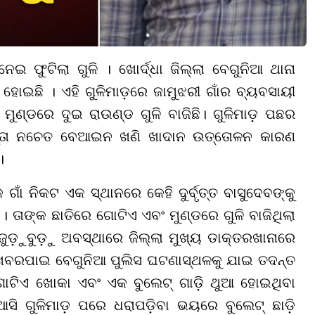
 ଫୁଟିଲା ଗୁଳି । ଖୋର୍ଦ୍ଧା ଜିଲ୍ଲା ବେଗୁନିଆ ଥାନା
ହୋଇଛି । ଏହି ଗୁଳିମାଡ଼ରେ ଜାମୁଝରୀ ଗାଁର ବ୍ୟବସାୟୀ
 ମୁଣ୍ଡରେ ଦୁଇ ରାଉଣ୍ଡ ଗୁଳି ବାଜିଛି। ଗୁଳିମାଡ଼ ପଛର
୍ରୁତା ନଚେତ ବେଆଇନ ଖଣି ଖାଦାନ ଉତ୍ତୋଳନ କାରଣ
।
ଁ ନିକଟ ଏକ ସ୍ଥାନରେ କେହି ଦୁର୍ବୃତ୍ତ ବାସୁଦେବଙ୍କୁ
 ତାଙ୍କ ଛାତିରେ ଗୋଟିଏ ଏବଂ ମୁଣ୍ଡରେ ଗୁଳି ବାଜିଥିଲା
 ଜୁଡ଼ୁବୁଡ଼ୁ ଅବସ୍ଥାରେ ଜିଲ୍ଲା ମୁଖ୍ୟ ଡାକ୍ତରଖାନାରେ
। ଖବରପାଇ ବେଗୁନିଆ ପୁଲିସ ଘଟଣାସ୍ଥଳକୁ ଯାଇ ତଦନ୍ତ
ଟିଏ ଖୋକା ଏବଂ ଏକ ବୁଲେଟ୍ ଗାଡ଼ି ଥୁଆ ହୋଇଥିବା
ଟ୍ ଆସି ଗୁଳିମାଡ଼ ପରେ ଧରାପଡ଼ିବା ଭୟରେ ବୁଲେଟ୍ ଛାଡ଼ି