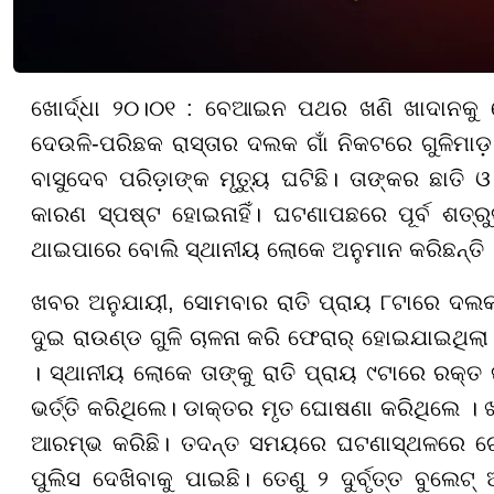
ଖୋର୍ଦ୍ଧା ୨୦।୦୧ : ବେଆଇନ ପଥର ଖଣି ଖାଦାନକୁ ନେଇ
ଦେଉଳି-ପରିଛକ ରାସ୍ତାର ଦଲକ ଗାଁ ନିକଟରେ ଗୁଳିମାଡ଼ 
ବାସୁଦେବ ପରିଡ଼ାଙ୍କ ମୃତ୍ୟୁ ଘଟିଛି। ତାଙ୍କର ଛାତି ଓ
କାରଣ ସ୍ପଷ୍ଟ ହୋଇନାହିଁ। ଘଟଣାପଛରେ ପୂର୍ବ ଶତ
ଥାଇପାରେ ବୋଲି ସ୍ଥାନୀୟ ଲୋକେ ଅନୁମାନ କରିଛନ୍ତି 
ଖବର ଅନୁଯାୟୀ, ସୋମବାର ରାତି ପ୍ରାୟ ୮ଟାରେ ଦଲକ ଗା
ଦୁଇ ରାଉଣ୍ଡ ଗୁଳି ଚାଳନା କରି ଫେରାର୍ ହୋଇଯାଇଥିଲା ।
। ସ୍ଥାନୀୟ ଲୋକେ ତାଙ୍କୁ ରାତି ପ୍ରାୟ ୯ଟାରେ ରକ୍ତ
ଭର୍ତ୍ତି କରିଥିଲେ। ଡାକ୍ତର ମୃତ ଘୋଷଣା କରିଥିଲେ 
ଆରମ୍ଭ କରିଛି। ତଦନ୍ତ ସମୟରେ ଘଟଣାସ୍ଥଳରେ ଗୋ
ପୁଲିସ ଦେଖିବାକୁ ପାଇଛି। ତେଣୁ ୨ ଦୁର୍ବୃତ୍ତ ବୁଲେ