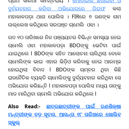
ପ୍ରାର୍ଥ ସାରଥୀ ସାମନ୍ତରାୟ ।
ମୋବାଇଲ ଛଡାଇବା ଓ
ଦୁର୍ବ୍ୟବହାର କରିବା ଅଭିଯୋଗରେ ଗିରଫ
କଲା
ମହାକାଳପଡ଼ା ଥାନା ପୋଲିସ । FIRରେ ୭ ଜଣଙ୍କ ନାମ
ଉଲ୍ଲେଖ କରିଥିଲେ ସରପଞ୍ଚ ଚାମେଲି ଓଝା ।
ଗତ ୧୦ ତାରିଖରେ ନିଜ ପଞ୍ଚାୟତର ବିଭିନ୍ନ ସମସ୍ୟା ନେଇ
ଚାମେଲି ଓଝା ମହାକାଳପଡ଼ା BDOଙ୍କୁ ଭେଟିବା ପାଇଁ
ଯାଇଥିଲେ l BDOଙ୍କ ସହିତ ଆଲୋଚନା ଚାଲିଥିଲା ବେଳେ
ଚାମେଲିଙ୍କ ଭାଇ ଏହାର ଭିଡ଼ିଓ କରିବାକୁ ନେଇ ଆରମ୍ଭ
ହୋଇଥିଲା ବିବାଦ l BDOଙ୍କ ଚାମ୍ବର ଥିବା କିଛି
ରାଜନୈତିକ ବ୍ୟକ୍ତି ଚାମେଲିଙ୍କୁ ଦୁର୍ବ୍ୟବହାର କରିଥିବା ସେ
ଅଭିଯୋଗ କରିଛନ୍ତି l ମହାକାଳପଡ଼ା ପୋଲିସ ମଧ୍ୟ ତାଙ୍କୁ
ମାଡ ମାରିଥିବା ଚାମେଲି ଅଭିଯୋଗ କରିଥିଲେ l
Also Read:-
ଛାତ୍ରଛାତ୍ରୀଙ୍କ ପାଇଁ ଗଣଶିକ୍ଷା
ମନ୍ତ୍ରୀଙ୍କ ବଡ଼ ସୂଚନା, ଆସନ୍ତା ୧୮ ତାରିଖରେ ଖୋଲିବ
ସ୍କୁଲ୍