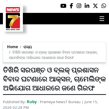
☰
Home
ରାଜ୍ୟ
ତିଖିରି ସରପଞ୍ଚ ଓ ବ୍ଲକ୍ ପ୍ରଶାସନ ବିବାଦ ଘଟଣାରେ ଆକ୍ସନ,
ଚାମେଲିଙ୍କ ଅଭିଯୋଗ ଆଧାରରେ ଜଣେ ଗିରଫ
ତିଖିରି ସରପଞ୍ଚ ଓ ବ୍ଲକ୍ ପ୍ରଶାସନ
ବିବାଦ ଘଟଣାରେ ଆକ୍ସନ, ଚାମେଲିଙ୍କ
ଅଭିଯୋଗ ଆଧାରରେ ଜଣେ ଗିରଫ
Ruby
Published By:
- Prameya-News7 Bureau | June 15,
2026 02:28 PM