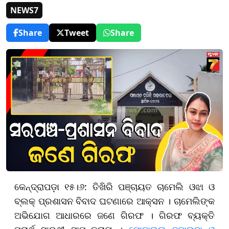
NEWS7
Share
Tweet
Share
କେନ୍ଦ୍ରାପଡ଼ା ୧୫।୬: ତିଖିରି ପଞ୍ଚାୟତ ଚାମେଲି ଓଝା ଓ
ବ୍ଲକ୍ ପ୍ରଶାସନ ବିବାଦ ଘଟଣାରେ ଆକ୍ସନ । ଚାମେଲିଙ୍କ
ଅଭିଯୋଗ ଆଧାରରେ ଜଣେ ଗିରଫ । ଗିରଫ ବ୍ୟକ୍ତି