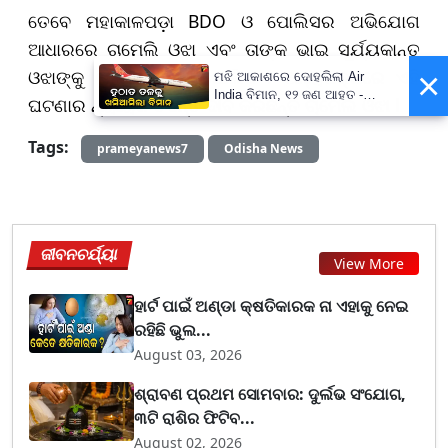
ତେବେ ମହାକାଳପଡ଼ା BDO ଓ ପୋଲିସର ଅଭିଯୋଗ
ଆଧାରରେ ଚାମେଲି ଓଝା ଏବଂ ତାଙ୍କ ଭାଇ ସୂର୍ଯ୍ୟକାନ୍ତ
×
ଓଝାଙ୍କୁ ଗିରଫ କରିଛି ପୋଲିସ l ଅନ୍ୟପକ୍ଷରେ ଏହି
ମଝି ଆକାଶରେ ଦୋହଲିଲା Air
India ବିମାନ, ୧୨ ଜଣ ଆହତ -
ଘଟଣାର ନ୍ୟାୟିକ ତଦନ୍ତ ଦାବି କରିଛନ୍ତି ଚାମେଲି ଓଝା l
PrameyaNews7
Tags:
prameyanews7
Odisha News
ଜୀବନଚର୍ଯ୍ୟା
View More
ହାର୍ଟ ପାଇଁ ଅଣ୍ଡା କ୍ଷତିକାରକ ନା ଏହାକୁ ନେଇ
ରହିଛି ଭୁଲ...
August 03, 2026
ଶ୍ରାବଣ ପ୍ରଥମ ସୋମବାର: ଦୁର୍ଲଭ ସଂଯୋଗ,
୩ଟି ରାଶିର ଫିଟିବ...
August 02, 2026