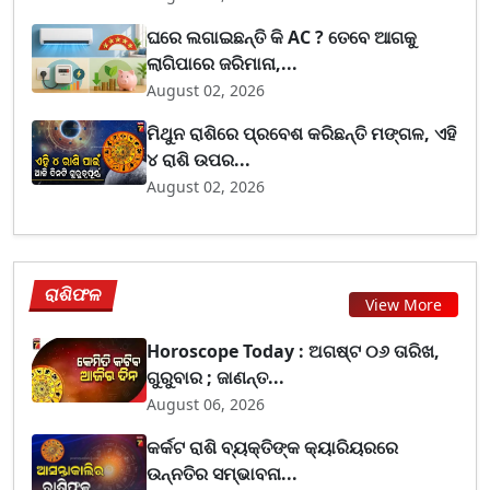
ଘରେ ଲଗାଇଛନ୍ତି କି AC ? ତେବେ ଆଗକୁ
ଲାଗିପାରେ ଜରିମାନା,...
August 02, 2026
ମିଥୁନ ରାଶିରେ ପ୍ରବେଶ କରିଛନ୍ତି ମଙ୍ଗଳ, ଏହି
୪ ରାଶି ଉପର...
August 02, 2026
ରାଶିଫଳ
View More
Horoscope Today : ଅଗଷ୍ଟ ୦୬ ତାରିଖ,
ଗୁରୁବାର ; ଜାଣନ୍ତ...
August 06, 2026
କର୍କଟ ରାଶି ବ୍ୟକ୍ତିଙ୍କ କ୍ୟାରିୟରରେ
ଉନ୍ନତିର ସମ୍ଭାବନା...