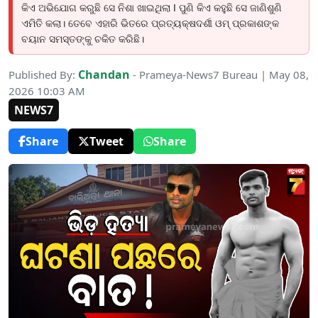
କିଏ ଅଭିଯୋଗ କରୁଛି ସେ ନିଶା ଖାଇଥିଲା I ପୁଣି କିଏ କହୁଛି ସେ ଜାଣିଶୁଣି
ଏମିତି କଲା। ତେବେ ଏହାରି ଭିତରେ ପ୍ରତ୍ୟକ୍ଷଦର୍ଶୀ ଓମ୍ ପ୍ରକାଶଙ୍କ
ବୟାନ ସମସ୍ତଙ୍କୁ ଚକିତ କରିଛି।
Chandan
Published By:
- Prameya-News7 Bureau | May 08,
2026 10:03 AM
NEWS7
Share
Tweet
Share