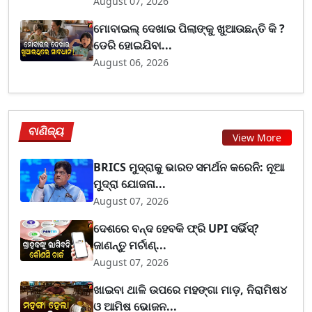
August 07, 2026
ମୋବାଇଲ୍ ଦେଖାଇ ପିଲାଙ୍କୁ ଖୁଆଉଛନ୍ତି କି ?
ଡେରି ହୋଇଯିବା...
August 06, 2026
ବାଣିଜ୍ୟ
View More
BRICS ମୁଦ୍ରାକୁ ଭାରତ ସମର୍ଥନ କରେନି: ନୂଆ
ମୁଦ୍ରା ଯୋଜନା...
August 07, 2026
ଦେଶରେ ବନ୍ଦ ହେବକି ଫ୍ରି UPI ସର୍ଭିସ୍?
ଜାଣନ୍ତୁ ମର୍ଚାଣ୍...
August 07, 2026
ଖାଇବା ଥାଳି ଉପରେ ମହଙ୍ଗା ମାଡ଼, ନିରାମିଷ୪
ଓ ଆମିଷ ଭୋଜନ...