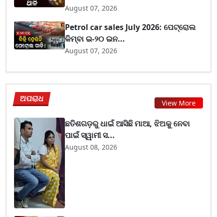
August 07, 2026
Petrol car sales July 2026: ପେଟ୍ରୋଲ
କିମ୍ବା ଇ-୨୦ ଇନ...
August 07, 2026
ଅପରାଧ
View More
ଛତିଶଗଡ଼ରୁ ଧାଇଁ ଆସିଛି ମାଆ, ଝିଅକୁ ନେବା
ପାଇଁ ସ୍ୱାମୀ ସ...
August 08, 2026