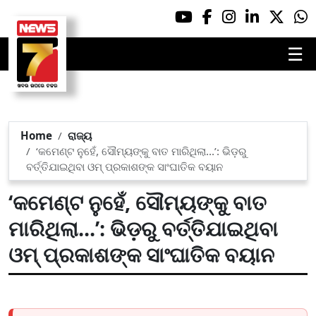
☰
Home
ରାଜ୍ୟ
‘କମେଣ୍ଟ ନୁହେଁ, ସୌମ୍ୟଙ୍କୁ ବାତ ମାରିଥିଲା...’: ଭିଡ଼ରୁ
ବର୍ତ୍ତିଯାଇଥିବା ଓମ୍ ପ୍ରକାଶଙ୍କ ସାଂଘାତିକ ବୟାନ
‘କମେଣ୍ଟ ନୁହେଁ, ସୌମ୍ୟଙ୍କୁ ବାତ
ମାରିଥିଲା...’: ଭିଡ଼ରୁ ବର୍ତ୍ତିଯାଇଥିବା
ଓମ୍ ପ୍ରକାଶଙ୍କ ସାଂଘାତିକ ବୟାନ