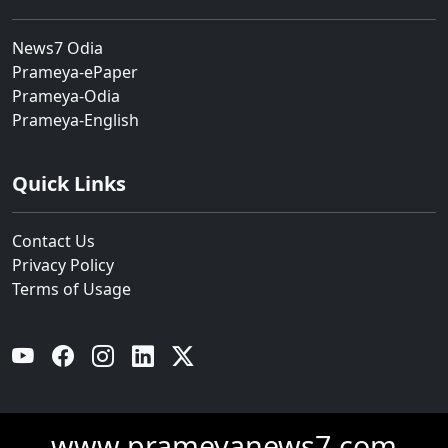
News7 Odia
Prameya-ePaper
Prameya-Odia
Prameya-English
Quick Links
Contact Us
Privacy Policy
Terms of Usage
YouTube
Facebook
Instagram
Linkedin
Twitter
www.prameyanews7.com