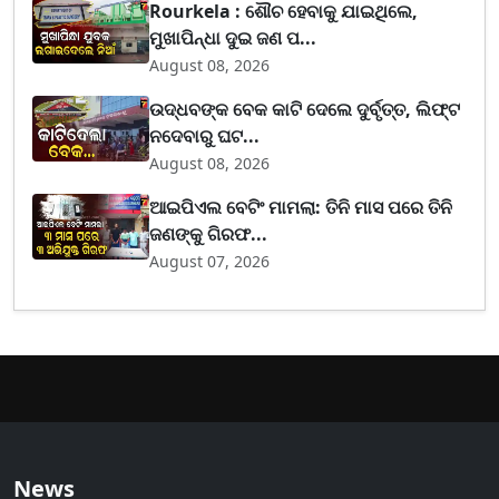
Rourkela : ଶୌଚ ହେବାକୁ ଯାଇଥିଲେ,
ମୁଖାପିନ୍ଧା ଦୁଇ ଜଣ ପ...
August 08, 2026
ଉଦ୍ଧବଙ୍କ ବେକ କାଟି ଦେଲେ ଦୁର୍ବୃତ୍ତ, ଲିଫ୍ଟ
ନଦେବାରୁ ଘଟ...
August 08, 2026
ଆଇପିଏଲ ବେଟିଂ ମାମଲା: ତିନି ମାସ ପରେ ତିନି
ଜଣଙ୍କୁ ଗିରଫ...
August 07, 2026
News