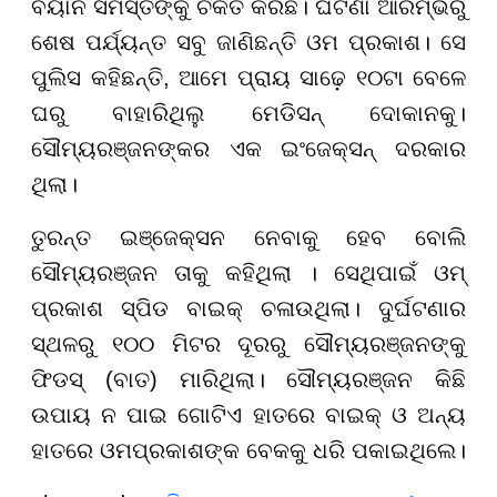
ବୟାନ ସମସ୍ତଙ୍କୁ ଚକିତ କରିଛି। ଘଟଣା ଆରମ୍ଭରୁ
ଶେଷ ପର୍ଯ୍ୟନ୍ତ ସବୁ ଜାଣିଛନ୍ତି ଓମ ପ୍ରକାଶ। ସେ
ପୁଲିସ କହିଛନ୍ତି, ଆମେ ପ୍ରାୟ ସାଢ଼େ ୧୦ଟା ବେଳେ
ଘରୁ ବାହାରିଥିଲୁ ମେଡିସନ୍ ଦୋକାନକୁ।
ସୌମ୍ୟରଞ୍ଜନଙ୍କର ଏକ ଇଂଜେକ୍ସନ୍ ଦରକାର
ଥିଲା।
ତୁରନ୍ତ ଇଞ୍ଜେକ୍ସନ ନେବାକୁ ହେବ ବୋଲି
ସୌମ୍ୟରଞ୍ଜନ ତାକୁ କହିଥିଲା । ସେଥିପାଇଁ ଓମ୍‌
ପ୍ରକାଶ ସ୍ପିଡ ବାଇକ୍ ଚଳାଉଥିଲା। ଦୁର୍ଘଟଣାର
ସ୍ଥଳରୁ ୧୦୦ ମିଟର ଦୂରରୁ ସୌମ୍ୟରଞ୍ଜନଙ୍କୁ
ଫିଡସ୍ (ବାତ) ମାରିଥିଲା। ସୌମ୍ୟରଞ୍ଜନ କିଛି
ଉପାୟ ନ ପାଇ ଗୋଟିଏ ହାତରେ ବାଇକ୍ ଓ ଅନ୍ୟ
ହାତରେ ଓମପ୍ରକାଶଙ୍କ ବେକକୁ ଧରି ପକାଇଥିଲେ।