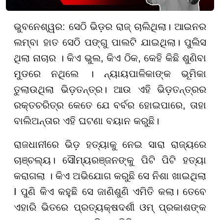
ଭୁବନେଶ୍ୱର: ସେଠି ଭିଡ଼ର ରାଜ୍ ଚାଲିଥିଲା। ଆଇନର
ଲମ୍ବା ହାତ ସେଠି ପଙ୍ଗୁ ପାଲଟି ଯାଇଥିଲା। ପୁଲିସ
ଥିଲା ନାଚାର । କିଏ ଭୁଲ, କିଏ ଠିକ, କେହି କିଛି ଶୁଣିବା
ମୁଡରେ ନଥିଲେ । ନ୍ୟାୟପାଳିକାଙ୍କ ଭୂମିକା
ତୁଲାଉଥିଲା ଭିଡ଼ତନ୍ତ୍ର। ଆଉ ଏହି ଭିଡ଼ତନ୍ତ୍ରର
ରକ୍ତଚରିତ୍ର କେତେ ଯେ ବର୍ବର ହୋଇପାରେ, ତାହା
ବାଲିଅନ୍ତାର ଏହି ଘଟଣା ବୟାନ କରୁଛି।
ରାଜଧାନୀରେ ଭିଡ଼ ହତ୍ୟାକୁ ନେଇ ସାରା ରାଜ୍ୟରେ
ଚାଞ୍ଚଲ୍ୟ। ସୌମ୍ୟରଞ୍ଜନଙ୍କୁ ପିଟି ପିଟି ହତ୍ୟା
କରାଗଲା । କିଏ ଅଭିଯୋଗ କରୁଛି ସେ ନିଶା ଖାଇଥିଲା
I ପୁଣି କିଏ କହୁଛି ସେ ଜାଣିଶୁଣି ଏମିତି କଲା। ତେବେ
ଏହାରି ଭିତରେ ପ୍ରତ୍ୟକ୍ଷଦର୍ଶୀ ଓମ୍ ପ୍ରକାଶଙ୍କ