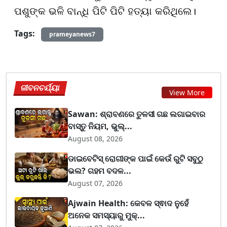
ପଶୁଙ୍କ ଭଳି ବାନ୍ଧି ପିଟି ପିଟି ହତ୍ୟା କରିଥିଲେ।
Tags:
prameyanews7
ଜୀବନଚର୍ଯ୍ୟା
View More
Sawan: ଶ୍ରାବଣରେ ତୁଳସୀ ଗଛ ଲଗାଇବାର
ବାସ୍ତୁ ନିୟମ, ଭୁଲ୍...
August 08, 2026
ଡାଇବେଟିସ୍ ରୋଗୀଙ୍କ ପାଇଁ କେଉଁ ରୁଟି ସବୁଠୁ
ଭଲ? ଗହମ ବଦଳ...
August 07, 2026
Ajwain Health: କେବଳ ସ୍ଵାଦ ନୁହେଁ
ଅନେକ ସମସ୍ୟାରୁ ମୁକ୍...