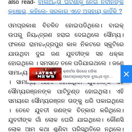
also read-
ବାଲିଅନ୍ତା ଘଟଣାକୁ ନେଇ ନବୀନଙ୍କ
କ୍ଷୋଭ, କହିଲେ- ସରକାର ଏତେ ଅସହାୟ କାହିଁକି ?
ଓମପ୍ରକାଶ ବିଚଳିତ ହୋଇପଡିଥିଲେ। ବାଇକ୍
ଉପରୁ ନିୟନ୍ତ୍ରଣ ହରାଇ ଦେଇଥିଲେ ସୌମ୍ୟ।
ଫଳରେ ରାମଚନ୍ଦ୍ରପୁର କାଳ ନିକଟରେ ସ୍କୁଟିରେ
ଯାଉଥିବା ଦୁଇ ଜଣ ଯୁବତୀଙ୍କ ସହ ଧକ୍କା
ହୋଇଥିଲେ । ସମସ୍ତେ ତଳେ ପଡିଯାଇଥିଲେ । ଜଣେ
×
କ୍ଵାର୍ଟର ଭିତରେ ମହିଳା
ସାମାନ୍ୟ ଓ ଅନ୍ୟ ଜଣେ ଯୁବତୀ ଗୁରୁତର ହୋଇଥିଲେ
ଆଟେଣ୍ଡାଣ୍ଟଙ୍କ ଝୁଲନ୍ତା ମୃତଦେହ
। ସାମାନ୍ୟ ଆହତ ହୋଇଥିବା ଯୁବତୀଙ୍କ ସହ
ଉଦ୍ଧାର
ସୌମ୍ୟରଞ୍ଜନଙ୍କ ପାଟିତୁଣ୍ଡ ହୋଇଥିଲା। ଏହି
ସମୟରେ ସୌମ୍ୟରଞ୍ଜନ ତାଙ୍କୁ ଧରି ପକାଇଥିଲେ
। ତେବେ ଯୁବତୀ ଜଣଙ୍କ ଚିତ୍କାର କରିଥିଲେ।
ଯୁବତୀଙ୍କ ଗାଁ ଲୋକ ଘେରି ଯାଇଥିଲେ। କୌଣସି
ଲୋକ ଆମ କଥା ଶୁଣିବା ପରିସ୍ଥିତିରେ ନଥିଲେ।