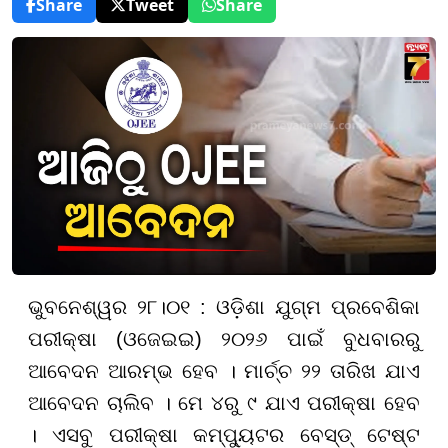
Share
Tweet
Share
ଭୁବନେଶ୍ୱର ୨୮।୦୧ : ଓଡ଼ିଶା ଯୁଗ୍ମ ପ୍ରବେଶିକା
ପରୀକ୍ଷା (ଓଜେଇଇ) ୨୦୨୬ ପାଇଁ ବୁଧବାରରୁ
ଆବେଦନ ଆରମ୍ଭ ହେବ । ମାର୍ଚ୍ଚ ୨୨ ତାରିଖ ଯାଏ
ଆବେଦନ ଚାଲିବ । ମେ ୪ରୁ ୯ ଯାଏ ପରୀକ୍ଷା ହେବ
। ଏସବୁ ପରୀକ୍ଷା କମ୍ପ୍ୟୁଟର ବେସ୍ଡ୍ ଟେଷ୍ଟ