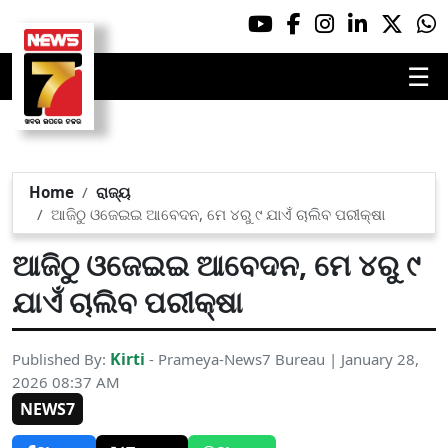
☰
Home
ରାଜ୍ୟ
ଆଜିଠୁ ଓଜେଇଇ ଆବେଦନ, ମେ ୪ରୁ ୯ ଯାଏଁ ଚାଲିବ ପରୀକ୍ଷା
ଆଜିଠୁ ଓଜେଇଇ ଆବେଦନ, ମେ ୪ରୁ ୯
ଯାଏଁ ଚାଲିବ ପରୀକ୍ଷା
Kirti
Published By:
- Prameya-News7 Bureau | January 28,
2026 08:37 AM
NEWS7