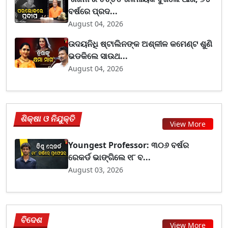
ବର୍ଷରେ ପ୍ରଦ...
August 04, 2026
ଉଦୟନିଧି ଷ୍ଟାଲିନଙ୍କ ଅଶ୍ଳୀଳ କମେଣ୍ଟ ଶୁଣି
ଭଡକିଲେ ସାଉଥ...
August 04, 2026
ଶିକ୍ଷା ଓ ନିଯୁକ୍ତି
View More
Youngest Professor: ୩୦୬ ବର୍ଷର
ରେକର୍ଡ ଭାଙ୍ଗିଲେ ୧୮ ବ...
August 03, 2026
ବିଦେଶ
View More