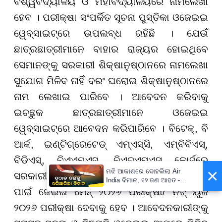
ବିଶ୍ୱବିଦ୍ୟାଳୟ ଓ ମହାବିଦ୍ୟାଳୟରେ ନାମଲେଖା
ହେବ । ପରୀକ୍ଷା ସଂପର୍କିତ ସୂଚନା ପୁସ୍ତିକା ଓଜେଇଇ
ୱେବ୍ସାଇଟ୍ରେ ଉପଲବ୍ଧ ରହିଛି । ଯେଉଁ
ଛାତ୍ରଛାତ୍ରୀମାନେ ବାହାର ରାଜ୍ୟର ହୋଇଥିବେ
ସେମାନଙ୍କୁ ସରକାରୀ ଶିକ୍ଷାନୁଷ୍ଠାନରେ ନାମଲେଖା
ସୁଯୋଗ ମିଳିବ ନାହିଁ ବରଂ ଘରୋଇ ଶିକ୍ଷାନୁଷ୍ଠାନରେ
ନାମ ଲେଖାଇ ପାରିବେ । ଆବେଦନ କରିବାକୁ
ଇଚ୍ଛୁକ ଛାତ୍ରଛାତ୍ରୀମାନେ ଓଜେଇଇ
ୱେବ୍ସାଇଟ୍ରେ ଆବେଦନ କରିପାରିବେ । ବିଟେକ୍, ବି
ଆର୍କ, ଇଣ୍ଟିଗ୍ରେଟେଡ୍ ଏମ୍ଏସ୍ସି, ଏମ୍ବିବିଏସ୍,
ବିଡିଏସ୍, ବିଏଏମ୍ଏସ୍, ବିଏଚ୍ଏମ୍ଏସ୍ କୋର୍ସରେ
×
ମଝି ଆକାଶରେ ଦୋହଲିଲା Air
ସରକାରୀ ଓ ବେସରକାରୀ କଲେଜରେ ନାମଲେଖା
India ବିମାନ, ୧୨ ଜଣ ଆହତ -
PrameyaNews7
ପାଇଁ ଜେଇଇ ମେନ୍ ୨୦୨୬ ପରୀକ୍ଷା/ ନିଟ୍ ୟୁଜି
୨୦୨୬ ପରୀକ୍ଷା ଦେବାକୁ ହେବ । ଆବେଦନକାରୀଙ୍କୁ