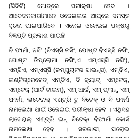
(ସିବିଟି) ମୋଡ୍ରେ ପରୀକ୍ଷା ହେବ ।
ଆବେଦନକାରୀମାନେ ଓଜେଇଇର ଆପ୍ରେ ସମସ୍ତ
ସୂଚନା ପାଇପାରିବେ । ଏନେଇ ଓଜେଇଇ ପକ୍ଷରୁ
ବିଜ୍ଞପ୍ତି ପ୍ରକାଶ ପାଇଛି ।
ବି ଫାର୍ମା, ନର୍ସିଂ (ବିଏସ୍ସି ନର୍ସିଂ, ପୋଷ୍ଟ ବିଏସ୍ସି ନର୍ସିଂ,
ପୋଷ୍ଟ ଡିପ୍ଲୋମା ନର୍ସିଂ,ଏ ଏମ୍ଏସ୍ସି ନର୍ସିଂ),
ଏମ୍ସିଏ, ଏମ୍ଏସ୍ସି (କମ୍ପ୍ୟୁଟର ସାଇନ୍ସ), ଏମ୍ବିଏ,
ଇଣ୍ଟିଗ୍ରେଟେଡ୍ ଏମ୍ବିଏ, ବି କ୍ୟାଟ୍, ଏମ୍ଟେକ୍,
ଏମ୍ଟେକ୍ (ପାର୍ଟ ଟାଇମ୍), ଏମ୍ ଆର୍କ, ଏମ୍ ପ୍ଲାନ୍, ଏମ୍
ଫାର୍ମା, ଲାଟେରାଲ୍ ଏଣ୍ଟ୍ରି ଟୁ ବିଟେକ୍ ଓ ବି ଫାର୍ମା
ନାମଲେଖା ପାଇଁ ଓଜେଇଇ ପରୀକ୍ଷା ହେବ । ଏଥିସହ
ଲାଟେରାଲ୍ ଏଣ୍ଟ୍ରି ଇନ୍ ବିଟେକ୍/ ବିଫାର୍ମା କୋର୍ସ
ନାମଲେଖା ହେବ । ସରକାରୀ, ଘରୋଇ