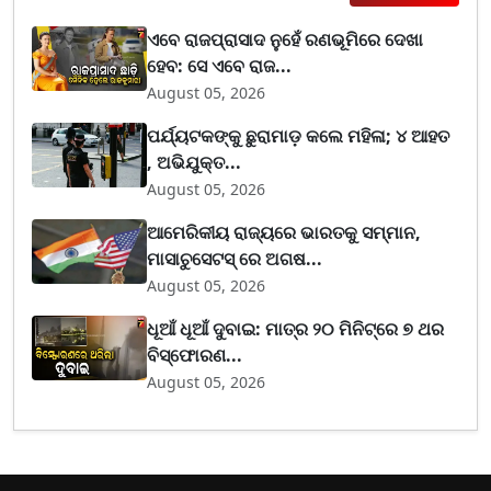
ଏବେ ରାଜପ୍ରାସାଦ ନୁହେଁ ରଣଭୂମିରେ ଦେଖା
ହେବ: ସେ ଏବେ ରାଜ...
August 05, 2026
ପର୍ଯ୍ୟଟକଙ୍କୁ ଛୁରାମାଡ଼ କଲେ ମହିଳା; ୪ ଆହତ
, ଅଭିଯୁକ୍ତ...
August 05, 2026
ଆମେରିକୀୟ ରାଜ୍ୟରେ ଭାରତକୁ ସମ୍ମାନ,
ମାସାଚୁସେଟସ୍ ରେ ଅଗଷ...
August 05, 2026
ଧୂଆଁ ଧୂଆଁ ଦୁବାଇ: ମାତ୍ର ୨୦ ମିନିଟ୍‌ରେ ୭ ଥର
ବିସ୍ଫୋରଣ...
August 05, 2026