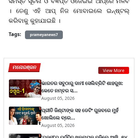
ସମସ୍ତ ସୂଚନା ଓ ବିଜ୍ଞପ୍ତି ଓଜେଇଇ ଆପ୍ରେ ମିଳିବ
। ତେଣୁ ଏହି ଆପ୍ ନିଜ ମୋବାଇଲେ ଇନ୍ଷ୍ଟଲ୍
କରିବାକୁ କୁହାଯାଇଛି ।
Tags:
prameyanews7
ମନୋରଞ୍ଜନ
View More
ଭାରତର ସବୁଠାରୁ ଦାମୀ ସେଲିବ୍ରିଟି ଶାହରୁଖ:
କେତେ ନମ୍ବର ସ...
August 05, 2026
ପ୍ରୀତି ଜିଣ୍ଟାଙ୍କ ସହ ଡେଟିଂ ଗୁଜବରେ ମୁହଁ
ଖୋଲିଲେ ବ୍ରେ...
August 05, 2026
'ଗଜନୀ'ର ଚର୍ଚ୍ଚିତ ଖଳନାୟକ ବୁଜିଲେ ଆଖି, ୭୪